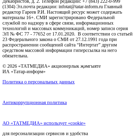
Декабристов, д. 2. Телефон редакции: +7 (843) 222-0-999
(1304) Эл.почта редакции: infotat@tatar-inform.ru Главный
редактор Гареев Р.И. Настоящий ресурс может содержать
материалы 16+. СМИ зарегистрировано Федеральной
службой по надзору в сфере связи, информационных
технологий и массовых коммуникаций, номер записи серия
ЭЛ № ФС 77 - 77652 от 17.01.2020. В соответствии со статьей
23 Федерального закона о СМИ от 27.12.1991 года при
распространении сообщений сайта “Интертат” другим
средством массовой информации гиперссылка на него
обязательна.
© 2026 «ТАТМЕДИА» акционерлык җәмгыяте
ИА «Татар-информ»
Политика о персональных данных
Антикоррупционная политика
АО «ТАТМЕДИА» использует «cookie»
для персонализации сервисов и удобства