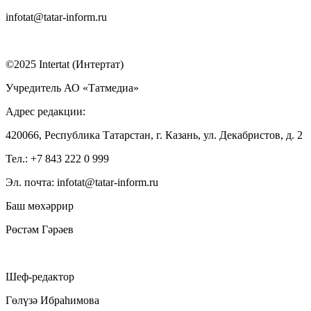
infotat@tatar-inform.ru
©2025 Intertat (Интертат)
Учредитель АО «Татмедиа»
Адрес редакции:
420066, Республика Татарстан, г. Казань, ул. Декабристов, д. 2
Тел.: +7 843 222 0 999
Эл. почта: infotat@tatar-inform.ru
Баш мөхәррир
Рөстәм Гәрәев
Шеф-редактор
Гөлүзә Ибраһимова