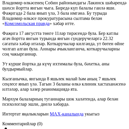
Владимир өлкәсенең Собин районындагы Лакинск шәһәрендә
шәхси йортта янгын чыга. Биредә күп балалы гаилә яши.
Фаҗигадә 2 бала янып үлә, 3 бала имгәнә. Бу турыда
Владимир өлкәсе прокуратурасына сылтама белән
«
Комсомольская правда
» хәбәр итте.
Фаҗига 17 августта төнге 11ләр тирәсендә була. Бер катлы
агач йортта янгын турында янгын сүндерүчеләргә 22.32
сәгатьтә хәбәр итәләр. Коткаручылар килгәндә, ут бөтен өйне
чолгап алган була. Аннары ачыкланганча, коткаручыларны
соң чакырганнар.
Ут күрше йортка да күчү ихтималы була, бәхеткә, аны
булдырмыйлар.
Кызганычка, янгында 8 яшьлек малай һәм аның 7 яшьлек
сеңлесе янып үлә. Тагын 3 баланы өлкә клиник хастаханәсенә
илтәләр, алар хәзер реанимациядә ята.
Мәрхүм балаларның туганнары шок халәтендә, алар белән
психологлар эшли, диелә хәбәрдә.
Интертат яңалыкларын
MAX-каналында
укыгыз
Комментарийлар (0)