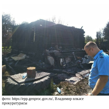
фото: https://epp.genproc.gov.ru/, Владимир өлкәсе
прокуратурасы