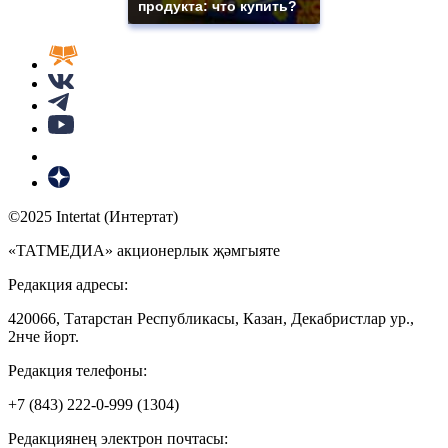
продукта: что купить?
©2025 Intertat (Интертат)
«ТАТМЕДИА» акционерлык җәмгыяте
Редакция адресы:
420066, Татарстан Республикасы, Казан, Декабристлар ур.,
2нче йорт.
Редакция телефоны:
+7 (843) 222-0-999 (1304)
Редакциянең электрон почтасы: