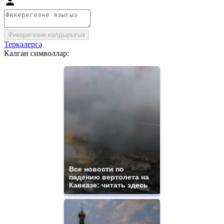
Фикерегезне калдырыгыз
Теркәлергә
Калган символлар:
Все новости по
падению вертолета на
Кавказе: читать здесь