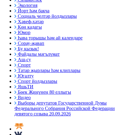
Экология
Йорт һәм бакча
Социаль челтәр йолдызлары
Хәвеф-хәтәр
Көн кадагы
Юмор
Һава торышы һәм ай календаре
Сорау-җавап
Бу кызык!
Файдалы мәгълүмат
Аш-су
Спорт
Татар җырлары һәм клиплары
Югалту
Спорт йолдызлары
ЯшьТИ
Бөек Җиңүнең 80 еллыгы
Видео
Выборы депутатов Государственной Думы
Федерального Собрания Российской Федерации
девятого созыва 20.09.2026