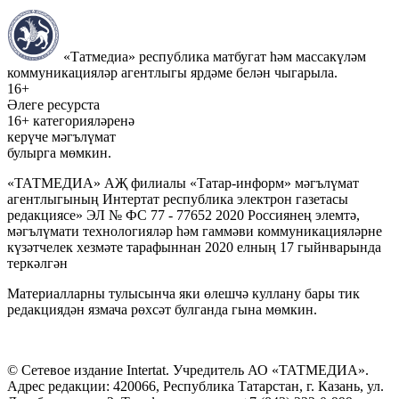
«Татмедиа» республика матбугат һәм массакүләм
коммуникацияләр агентлыгы ярдәме белән чыгарыла.
16+
Әлеге ресурста
16+ категорияләренә
керүче мәгълүмат
булырга мөмкин.
«ТАТМЕДИА» АҖ филиалы «Татар-информ» мәгълүмат
агентлыгының Интертат республика электрон газетасы
редакциясе» ЭЛ № ФС 77 - 77652 2020 Россиянең элемтә,
мәгълүмати технологияләр һәм гаммәви коммуникацияләрне
күзәтчелек хезмәте тарафыннан 2020 елның 17 гыйнварында
теркәлгән
Материалларны тулысынча яки өлешчә куллану бары тик
редакциядән язмача рөхсәт булганда гына мөмкин.
© Сетевое издание Intertat. Учредитель АО «ТАТМЕДИА».
Адрес редакции: 420066, Республика Татарстан, г. Казань, ул.