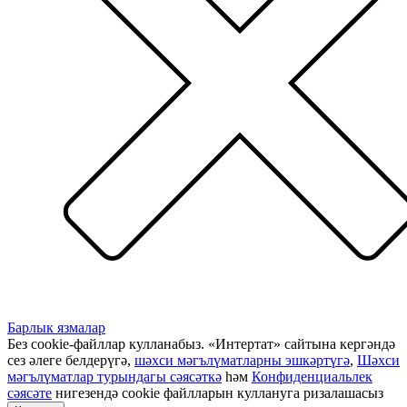
Барлык язмалар
Без cookie-файллар кулланабыз. «Интертат» сайтына кергәндә
сез әлеге белдерүгә,
шәхси мәгълүматларны эшкәртүгә
,
Шәхси
мәгълүматлар турындагы сәясәткә
һәм
Конфиденциальлек
сәясәте
нигезендә cookie файлларын куллануга ризалашасыз