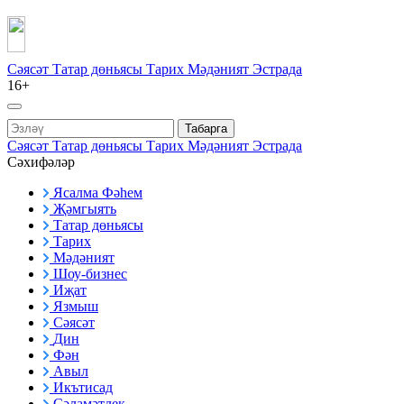
Сәясәт
Татар дөньясы
Тарих
Мәдәният
Эстрада
16+
Табарга
Сәясәт
Татар дөньясы
Тарих
Мәдәният
Эстрада
Сәхифәләр
Ясалма Фәһем
Җәмгыять
Татар дөньясы
Тарих
Мәдәният
Шоу-бизнес
Иҗат
Язмыш
Сәясәт
Дин
Фән
Авыл
Икътисад
Сәламәтлек