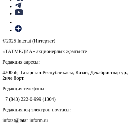
©2025 Intertat (Интертат)
«ТАТМЕДИА» акционерлык җәмгыяте
Редакция адресы:
420066, Татарстан Республикасы, Казан, Декабристлар ур.,
2нче йорт.
Редакция телефоны:
+7 (843) 222-0-999 (1304)
Редакциянең электрон почтасы:
infotat@tatar-inform.ru