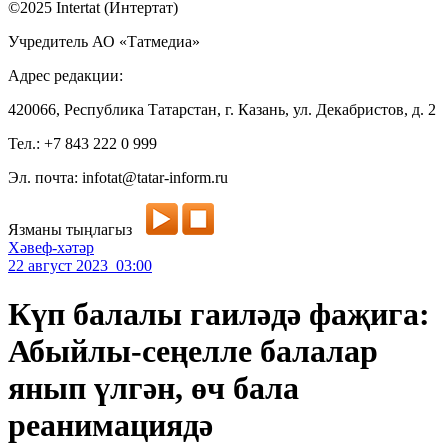
©2025 Intertat (Интертат)
Учредитель АО «Татмедиа»
Адрес редакции:
420066, Республика Татарстан, г. Казань, ул. Декабристов, д. 2
Тел.: +7 843 222 0 999
Эл. почта: infotat@tatar-inform.ru
Язманы тыңлагыз
Хәвеф-хәтәр
22 август 2023 03:00
Күп балалы гаиләдә фаҗига:
Абыйлы-сеңелле балалар
янып үлгән, өч бала
реанимациядә