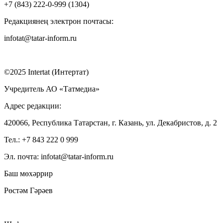
+7 (843) 222-0-999 (1304)
Редакциянең электрон почтасы:
infotat@tatar-inform.ru
©2025 Intertat (Интертат)
Учредитель АО «Татмедиа»
Адрес редакции:
420066, Республика Татарстан, г. Казань, ул. Декабристов, д. 2
Тел.: +7 843 222 0 999
Эл. почта: infotat@tatar-inform.ru
Баш мөхәррир
Рөстәм Гәрәев