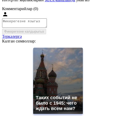
Комментарийлар (0)
Фикерегезне калдырыгыз
Теркәлергә
Калган символлар:
Таких событий не
было с 1945: чего
ждать всем нам?