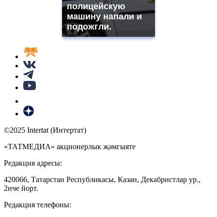
полицейскую
машину напали и
подожгли.
©2025 Intertat (Интертат)
«ТАТМЕДИА» акционерлык җәмгыяте
Редакция адресы:
420066, Татарстан Республикасы, Казан, Декабристлар ур.,
2нче йорт.
Редакция телефоны: