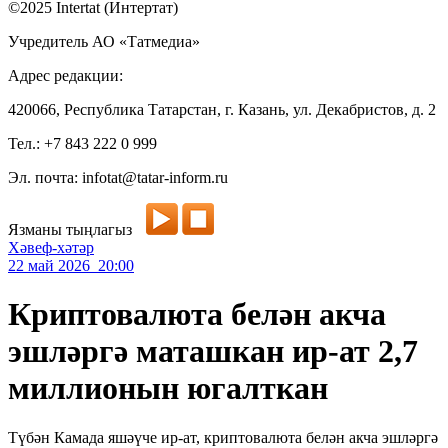
©2025 Intertat (Интертат)
Учредитель АО «Татмедиа»
Адрес редакции:
420066, Республика Татарстан, г. Казань, ул. Декабристов, д. 2
Тел.: +7 843 222 0 999
Эл. почта: infotat@tatar-inform.ru
Язманы тыңлагыз
Хәвеф-хәтәр
22 май 2026 20:00
Криптовалюта белән акча
эшләргә маташкан ир-ат 2,7
миллионын югалткан
Түбән Камада яшәүче ир-ат, криптовалюта белән акча эшләргә