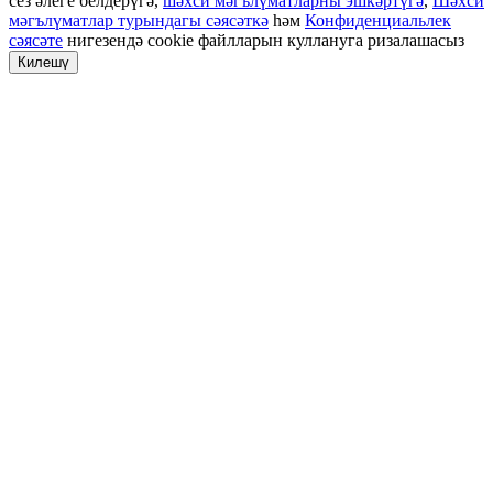
сез әлеге белдерүгә,
шәхси мәгълүматларны эшкәртүгә
,
Шәхси
мәгълүматлар турындагы сәясәткә
һәм
Конфиденциальлек
сәясәте
нигезендә cookie файлларын куллануга ризалашасыз
Килешү