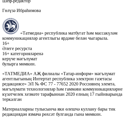
Шеф-редактор
Гөлүзә Ибраһимова
«Татмедиа» республика матбугат һәм массакүләм
коммуникацияләр агентлыгы ярдәме белән чыгарыла.
16+
Әлеге ресурста
16+ категорияләренә
керүче мәгълүмат
булырга мөмкин.
«ТАТМЕДИА» АҖ филиалы «Татар-информ» мәгълүмат
агентлыгының Интертат республика электрон газетасы
редакциясе» ЭЛ № ФС 77 - 77652 2020 Россиянең элемтә,
мәгълүмати технологияләр һәм гаммәви коммуникацияләрне
күзәтчелек хезмәте тарафыннан 2020 елның 17 гыйнварында
теркәлгән
Материалларны тулысынча яки өлешчә куллану бары тик
редакциядән язмача рөхсәт булганда гына мөмкин.