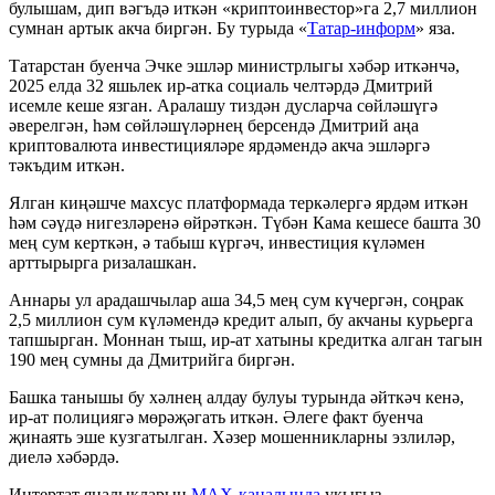
булышам, дип вәгъдә иткән «криптоинвестор»га 2,7 миллион
сумнан артык акча биргән. Бу турыда «
Татар-информ
» яза.
Татарстан буенча Эчке эшләр министрлыгы хәбәр иткәнчә,
2025 елда 32 яшьлек ир-атка социаль челтәрдә Дмитрий
исемле кеше язган. Аралашу тиздән дусларча сөйләшүгә
әверелгән, һәм сөйләшүләрнең берсендә Дмитрий аңа
криптовалюта инвестицияләре ярдәмендә акча эшләргә
тәкъдим иткән.
Ялган киңәшче махсус платформада теркәлергә ярдәм иткән
һәм сәүдә нигезләренә өйрәткән. Түбән Кама кешесе башта 30
мең сум керткән, ә табыш күргәч, инвестиция күләмен
арттырырга ризалашкан.
Аннары ул арадашчылар аша 34,5 мең сум күчергән, соңрак
2,5 миллион сум күләмендә кредит алып, бу акчаны курьерга
тапшырган. Моннан тыш, ир-ат хатыны кредитка алган тагын
190 мең сумны да Дмитрийга биргән.
Башка танышы бу хәлнең алдау булуы турында әйткәч кенә,
ир-ат полициягә мөрәҗәгать иткән. Әлеге факт буенча
җинаять эше кузгатылган. Хәзер мошенникларны эзлиләр,
диелә хәбәрдә.
Интертат яңалыкларын
MAX-каналында
укыгыз