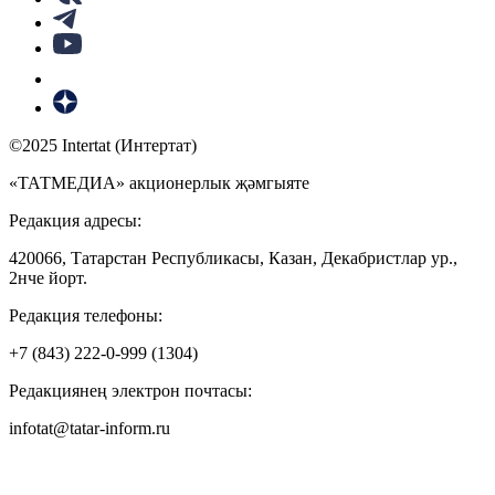
©2025 Intertat (Интертат)
«ТАТМЕДИА» акционерлык җәмгыяте
Редакция адресы:
420066, Татарстан Республикасы, Казан, Декабристлар ур.,
2нче йорт.
Редакция телефоны:
+7 (843) 222-0-999 (1304)
Редакциянең электрон почтасы:
infotat@tatar-inform.ru