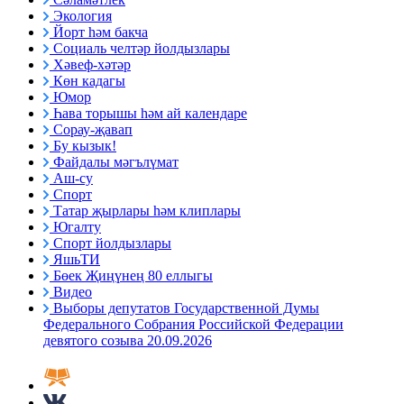
Экология
Йорт һәм бакча
Социаль челтәр йолдызлары
Хәвеф-хәтәр
Көн кадагы
Юмор
Һава торышы һәм ай календаре
Сорау-җавап
Бу кызык!
Файдалы мәгълүмат
Аш-су
Спорт
Татар җырлары һәм клиплары
Югалту
Спорт йолдызлары
ЯшьТИ
Бөек Җиңүнең 80 еллыгы
Видео
Выборы депутатов Государственной Думы
Федерального Собрания Российской Федерации
девятого созыва 20.09.2026