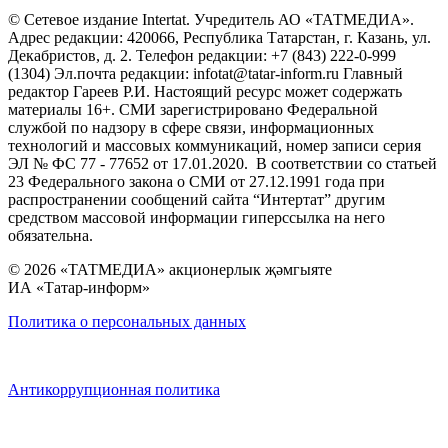
© Сетевое издание Intertat. Учредитель АО «ТАТМЕДИА».
Адрес редакции: 420066, Республика Татарстан, г. Казань, ул.
Декабристов, д. 2. Телефон редакции: +7 (843) 222-0-999
(1304) Эл.почта редакции: infotat@tatar-inform.ru Главный
редактор Гареев Р.И. Настоящий ресурс может содержать
материалы 16+. СМИ зарегистрировано Федеральной
службой по надзору в сфере связи, информационных
технологий и массовых коммуникаций, номер записи серия
ЭЛ № ФС 77 - 77652 от 17.01.2020. В соответствии со статьей
23 Федерального закона о СМИ от 27.12.1991 года при
распространении сообщений сайта “Интертат” другим
средством массовой информации гиперссылка на него
обязательна.
© 2026 «ТАТМЕДИА» акционерлык җәмгыяте
ИА «Татар-информ»
Политика о персональных данных
Антикоррупционная политика