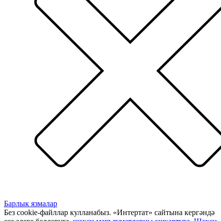
Барлык язмалар
Без cookie-файллар кулланабыз. «Интертат» сайтына кергәндә