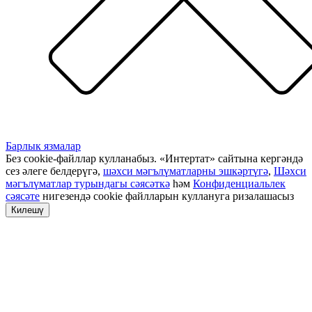
Барлык язмалар
Без cookie-файллар кулланабыз. «Интертат» сайтына кергәндә
сез әлеге белдерүгә,
шәхси мәгълүматларны эшкәртүгә
,
Шәхси
мәгълүматлар турындагы сәясәткә
һәм
Конфиденциальлек
сәясәте
нигезендә cookie файлларын куллануга ризалашасыз
Килешү