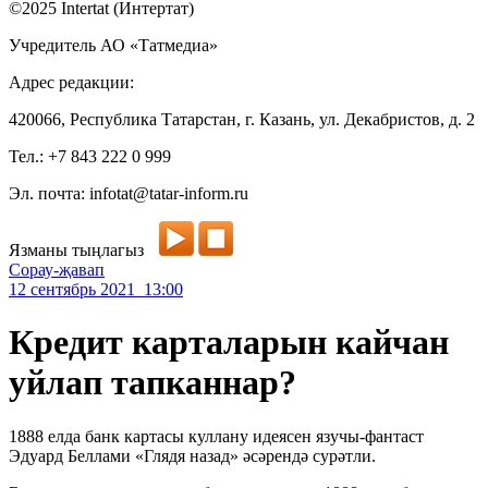
©2025 Intertat (Интертат)
Учредитель АО «Татмедиа»
Адрес редакции:
420066, Республика Татарстан, г. Казань, ул. Декабристов, д. 2
Тел.: +7 843 222 0 999
Эл. почта: infotat@tatar-inform.ru
Язманы тыңлагыз
Сорау-җавап
12 сентябрь 2021 13:00
Кредит карталарын кайчан
уйлап тапканнар?
1888 елда банк картасы куллану идеясен язучы-фантаст
Эдуард Беллами «Глядя назад» әсәрендә сурәтли.