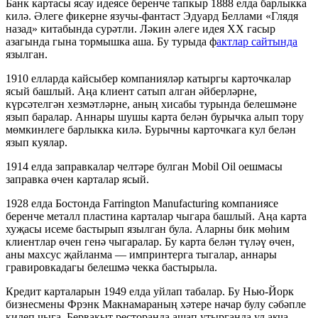
Банк картасы ясау идеясе беренче тапкыр 1888 елда барлыкка
килә. Әлеге фикерне язучы-фантаст Эдуард Беллами «Глядя
назад» китабында сурәтли. Ләкин әлеге идея ХХ гасыр
азагында гына тормышка аша. Бу турыда ф
актлар сайтында
язылган.
1910 елларда кайсыбер компанияләр катыргы карточкалар
ясый башлый. Аңа клиент сатып алган әйберләрне,
күрсәтелгән хезмәтләрне, аның хисабы турында белешмәне
язып баралар. Аннары шушы карта белән бурычка алып тору
мөмкинлеге барлыкка килә. Бурычны карточкага кул белән
язып куялар.
1914 елда заправкалар челтәре булган Mobil Oil оешмасы
заправка өчен карталар ясый.
1928 елда Бостонда Farrington Manufacturing компаниясе
беренче металл пластина карталар чыгара башлый. Аңа карта
хуҗасы исеме бастырып язылган була. Аларны бик мөһим
клиентлар өчен генә чыгаралар. Бу карта белән түләү өчен,
аны махсус җайланма — импринтерга тыгалар, аннары
гравировкадагы белешмә чекка бастырыла.
Кредит карталарын 1949 елда уйлап табалар. Бу Нью-Йорк
бизнесмены Фрэнк Макнамараның хәтере начар булу сәбәпле
килеп чыга. Бервакыт ресторанда ашап утырганда ул акча