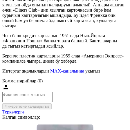
янчыгын өйдә онытып калдыруын ачыклый. Аннары ашаган
өчен «Diners Club» дип язылган карточкасын бирә һәм
бурычын кайтарачагын ышандыра. Бу идея Френкка бик
ошый һәм ул берничә айда шактый карта ясап, куллануга
чыгара.
Чын банк кредит картларын 1951 елда Нью-Йоркта
«Франклин Нэшнл» банкы тарата башлый. Башта аларны
да тыгыз катыргыдан ясыйлар.
Беренче пластик карталарны 1959 елда «Америкен Экпресс»
компаниясе чыгара, диелә бу хәбәрдә.
Интертат яңалыкларын
MAX-каналында
укыгыз
Комментарийлар (0)
Фикерегезне калдырыгыз
Теркәлергә
Калган символлар: