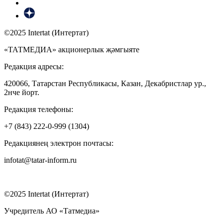
©2025 Intertat (Интертат)
«ТАТМЕДИА» акционерлык җәмгыяте
Редакция адресы:
420066, Татарстан Республикасы, Казан, Декабристлар ур.,
2нче йорт.
Редакция телефоны:
+7 (843) 222-0-999 (1304)
Редакциянең электрон почтасы:
infotat@tatar-inform.ru
©2025 Intertat (Интертат)
Учредитель АО «Татмедиа»