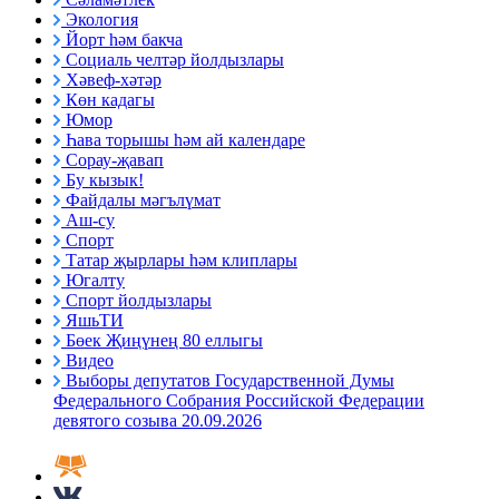
Экология
Йорт һәм бакча
Социаль челтәр йолдызлары
Хәвеф-хәтәр
Көн кадагы
Юмор
Һава торышы һәм ай календаре
Сорау-җавап
Бу кызык!
Файдалы мәгълүмат
Аш-су
Спорт
Татар җырлары һәм клиплары
Югалту
Спорт йолдызлары
ЯшьТИ
Бөек Җиңүнең 80 еллыгы
Видео
Выборы депутатов Государственной Думы
Федерального Собрания Российской Федерации
девятого созыва 20.09.2026