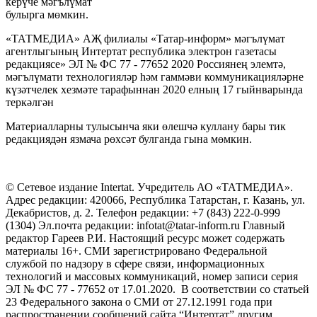
керүче мәгълүмат
булырга мөмкин.
«ТАТМЕДИА» АҖ филиалы «Татар-информ» мәгълүмат
агентлыгының Интертат республика электрон газетасы
редакциясе» ЭЛ № ФС 77 - 77652 2020 Россиянең элемтә,
мәгълүмати технологияләр һәм гаммәви коммуникацияләрне
күзәтчелек хезмәте тарафыннан 2020 елның 17 гыйнварында
теркәлгән
Материалларны тулысынча яки өлешчә куллану бары тик
редакциядән язмача рөхсәт булганда гына мөмкин.
© Сетевое издание Intertat. Учредитель АО «ТАТМЕДИА».
Адрес редакции: 420066, Республика Татарстан, г. Казань, ул.
Декабристов, д. 2. Телефон редакции: +7 (843) 222-0-999
(1304) Эл.почта редакции: infotat@tatar-inform.ru Главный
редактор Гареев Р.И. Настоящий ресурс может содержать
материалы 16+. СМИ зарегистрировано Федеральной
службой по надзору в сфере связи, информационных
технологий и массовых коммуникаций, номер записи серия
ЭЛ № ФС 77 - 77652 от 17.01.2020. В соответствии со статьей
23 Федерального закона о СМИ от 27.12.1991 года при
распространении сообщений сайта “Интертат” другим