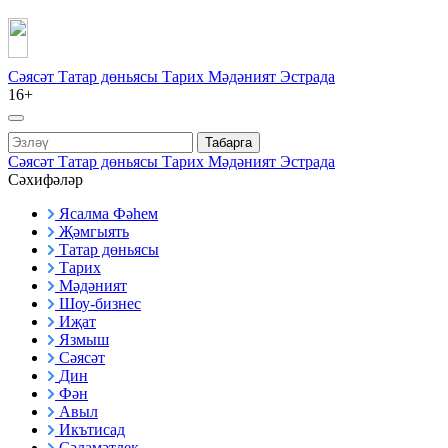
Сәясәт
Татар дөньясы
Тарих
Мәдәният
Эстрада
16+
Табарга
Сәясәт
Татар дөньясы
Тарих
Мәдәният
Эстрада
Сәхифәләр
Ясалма Фәһем
Җәмгыять
Татар дөньясы
Тарих
Мәдәният
Шоу-бизнес
Иҗат
Язмыш
Сәясәт
Дин
Фән
Авыл
Икътисад
Сәламәтлек