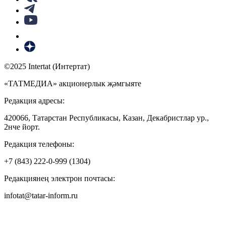
©2025 Intertat (Интертат)
«ТАТМЕДИА» акционерлык җәмгыяте
Редакция адресы:
420066, Татарстан Республикасы, Казан, Декабристлар ур.,
2нче йорт.
Редакция телефоны:
+7 (843) 222-0-999 (1304)
Редакциянең электрон почтасы:
infotat@tatar-inform.ru