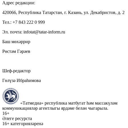
Адрес редакции:
420066, Республика Татарстан, г. Казань, ул. Декабристов, д. 2
Тел.: +7 843 222 0 999
Эл. почта: infotat@tatar-inform.ru
Баш мөхәррир
Рөстәм Гәрәев
Шеф-редактор
Гөлүзә Ибраһимова
«Татмедиа» республика матбугат һәм массакүләм
коммуникацияләр агентлыгы ярдәме белән чыгарыла.
16+
Әлеге ресурста
16+ категорияләренә