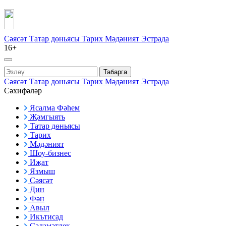
Сәясәт
Татар дөньясы
Тарих
Мәдәният
Эстрада
16+
Табарга
Сәясәт
Татар дөньясы
Тарих
Мәдәният
Эстрада
Сәхифәләр
Ясалма Фәһем
Җәмгыять
Татар дөньясы
Тарих
Мәдәният
Шоу-бизнес
Иҗат
Язмыш
Сәясәт
Дин
Фән
Авыл
Икътисад
Сәламәтлек