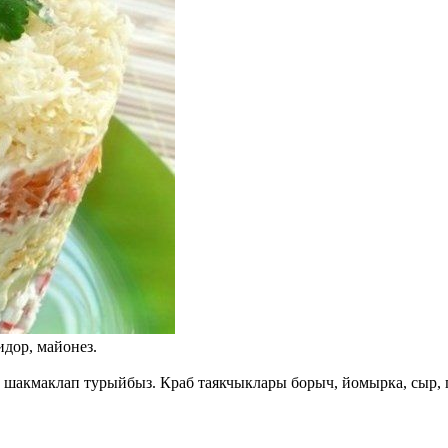
идор, майонез.
шакмаклап турыйбыз. Краб таякчыклары борыч, йомырка, сыр, п