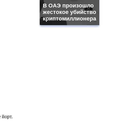
В ОАЭ произошло
жестокое убийство
криптомиллионера
 йорт.