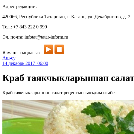
Адрес редакции:
420066, Республика Татарстан, г. Казань, ул. Декабристов, д. 2
Тел.: +7 843 222 0 999
Эл. почта: infotat@tatar-inform.ru
Язманы тыңлагыз
Аш-су
14 декабрь 2017 06:00
Краб таякчыкларыннан сала
Краб таякчыкларыннан салат рецептын тәкъдим итәбез.