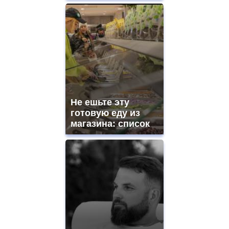
Не ешьте эту
готовую еду из
магазина: список