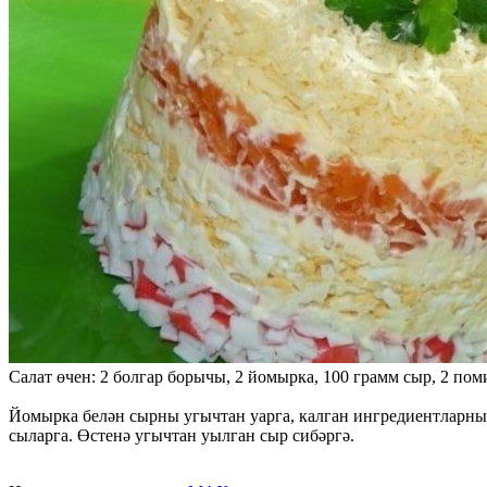
Салат өчен: 2 болгар борычы, 2 йомырка, 100 грамм сыр, 2 пом
Йомырка белән сырны угычтан уарга, калган ингредиентларны 
сыларга. Өстенә угычтан уылган сыр сибәргә.