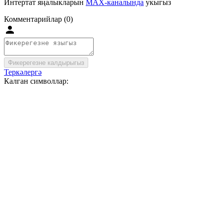
Интертат яңалыкларын
MAX-каналында
укыгыз
Комментарийлар (0)
Фикерегезне калдырыгыз
Теркәлергә
Калган символлар: