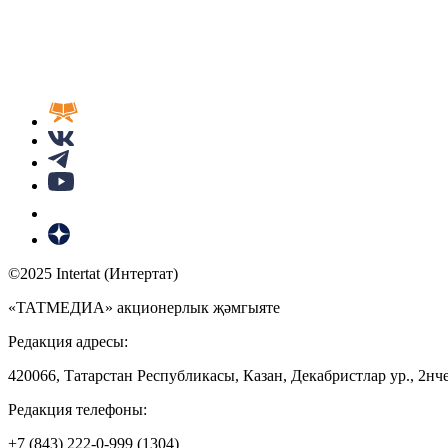
©2025 Intertat (Интертат)
«ТАТМЕДИА» акционерлык җәмгыяте
Редакция адресы:
420066, Татарстан Республикасы, Казан, Декабристлар ур., 2нче
Редакция телефоны:
+7 (843) 222-0-999 (1304)