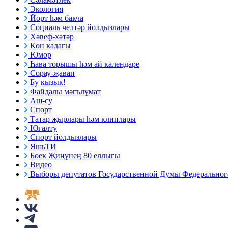
Экология
Йорт һәм бакча
Социаль челтәр йолдызлары
Хәвеф-хәтәр
Көн кадагы
Юмор
Һава торышы һәм ай календаре
Сорау-җавап
Бу кызык!
Файдалы мәгълүмат
Аш-су
Спорт
Татар җырлары һәм клиплары
Югалту
Спорт йолдызлары
ЯшьТИ
Бөек Җиңүнең 80 еллыгы
Видео
Выборы депутатов Государственной Думы Федерального