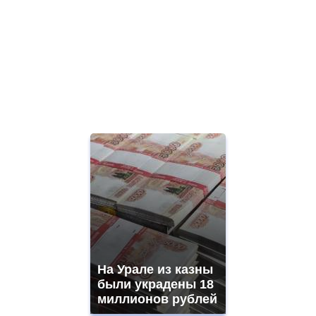
На Урале из казны
были украдены 18
миллионов рублей