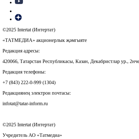
©2025 Intertat (Интертат)
«ТАТМЕДИА» акционерлык җәмгыяте
Редакция адресы:
420066, Татарстан Республикасы, Казан, Декабристлар ур., 2нче
Редакция телефоны:
+7 (843) 222-0-999 (1304)
Редакциянең электрон почтасы:
infotat@tatar-inform.ru
©2025 Intertat (Интертат)
Учредитель АО «Татмедиа»