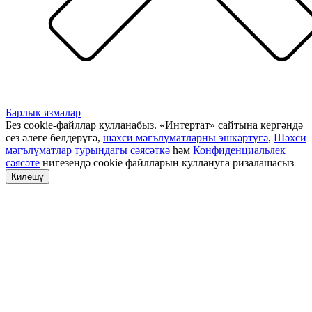
Барлык язмалар
Без cookie-файллар кулланабыз. «Интертат» сайтына кергәндә
сез әлеге белдерүгә,
шәхси мәгълүматларны эшкәртүгә
,
Шәхси
мәгълүматлар турындагы сәясәткә
һәм
Конфиденциальлек
сәясәте
нигезендә cookie файлларын куллануга ризалашасыз
Килешү