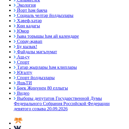
Экология
Йорт һәм бакча
Социаль челтәр йолдызлары
Хәвеф-хәтәр
Көн кадагы
Юмор
Һава торышы һәм ай календаре
Сорау-җавап
Бу кызык!
Файдалы мәгълүмат
Аш-су
Спорт
Татар җырлары һәм клиплары
Югалту
Спорт йолдызлары
ЯшьТИ
Бөек Җиңүнең 80 еллыгы
Видео
Выборы депутатов Государственной Думы
Федерального Собрания Российской Федерации
девятого созыва 20.09.2026