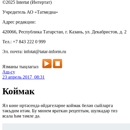
©2025 Intertat (Интертат)
Учредитель АО «Татмедиа»
Адрес редакции:
420066, Республика Татарстан, г. Казань, ул. Декабристов, д. 2
Тел.: +7 843 222 0 999
Эл. почта: infotat@tatar-inform.ru
Язманы тыңлагыз
Аш-су
23 апрель 2017 08:31
Коймак
Ял көне иртәсендә өйдәгеләрне коймак белән сыйларга
тәкъдим итәм. Бу минем яраткан рецептым, шулкадәр тиз
ясала һәм тәмле дә.