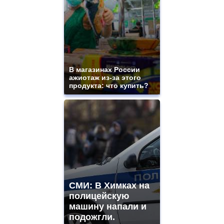
В магазинах России
ажиотаж из-за этого
продукта: что купить?
СМИ: В Химках на
полицейскую
машину напали и
подожгли.