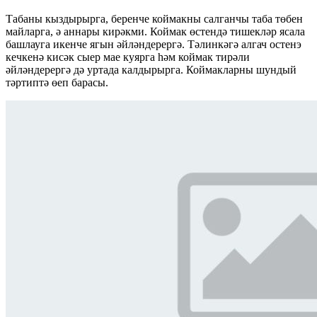
Табаны кыздырырга, беренче коймакны салганчы таба төбен
майларга, ә аннары кирәкми. Коймак өстендә тишекләр ясала
башлауга икенче ягын әйләндерергә. Тәлинкәгә алгач остенэ
кечкенә кисәк сыер мае куярга һәм коймак тирәли
әйләндерергә дә уртада калдырырга. Коймакларны шундый
тәртиптә өеп барасы.