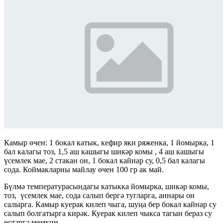
Камыр өчен: 1 бокал катык, кефир яки ряженка, 1 йомырка, 1
бал калагы тоз, 1,5 аш кашыгы шикәр комы , 4 аш кашыгы
үсемлек мае, 2 стакан он, 1 бокал кайнар су, 0,5 бал калагы
сода. Коймакларны майлау өчен 100 гр ак май.
Бүлмә температурасындагы катыкка йомырка, шикәр комы,
тоз, үсемлек мае, сода салып бергә тугларга, аннары он
салырга. Камыр куерак килеп чыга, шуңа бер бокал кайнар су
салып болгатырга кирәк. Куерак килеп чыкса тагын бераз су
өстәргә мөмкин.