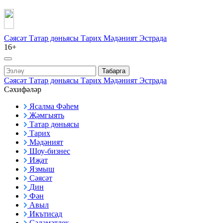
Сәясәт
Татар дөньясы
Тарих
Мәдәният
Эстрада
16+
Табарга
Сәясәт
Татар дөньясы
Тарих
Мәдәният
Эстрада
Сәхифәләр
Ясалма Фәһем
Җәмгыять
Татар дөньясы
Тарих
Мәдәният
Шоу-бизнес
Иҗат
Язмыш
Сәясәт
Дин
Фән
Авыл
Икътисад
Сәламәтлек