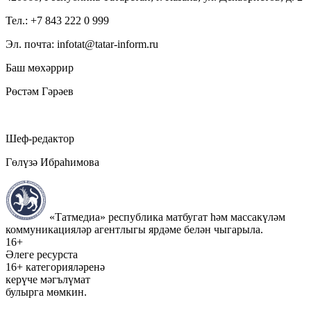
Тел.: +7 843 222 0 999
Эл. почта: infotat@tatar-inform.ru
Баш мөхәррир
Рөстәм Гәрәев
Шеф-редактор
Гөлүзә Ибраһимова
«Татмедиа» республика матбугат һәм массакүләм
коммуникацияләр агентлыгы ярдәме белән чыгарыла.
16+
Әлеге ресурста
16+ категорияләренә
керүче мәгълүмат
булырга мөмкин.