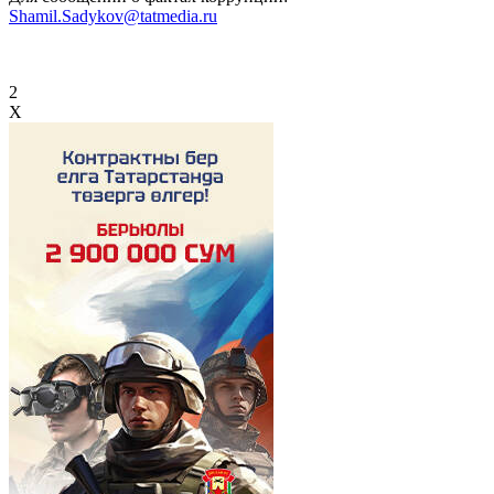
Shamil.Sadykov@tatmedia.ru
2
X