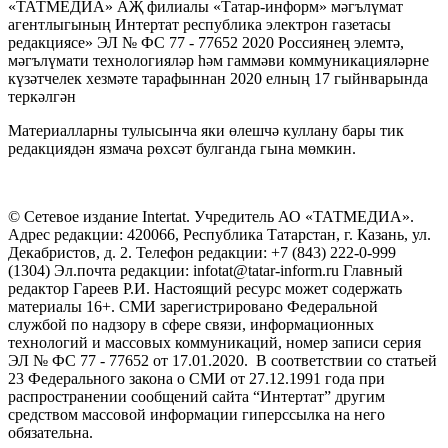
«ТАТМЕДИА» АҖ филиалы «Татар-информ» мәгълүмат
агентлыгының Интертат республика электрон газетасы
редакциясе» ЭЛ № ФС 77 - 77652 2020 Россиянең элемтә,
мәгълүмати технологияләр һәм гаммәви коммуникацияләрне
күзәтчелек хезмәте тарафыннан 2020 елның 17 гыйнварында
теркәлгән
Материалларны тулысынча яки өлешчә куллану бары тик
редакциядән язмача рөхсәт булганда гына мөмкин.
© Сетевое издание Intertat. Учредитель АО «ТАТМЕДИА».
Адрес редакции: 420066, Республика Татарстан, г. Казань, ул.
Декабристов, д. 2. Телефон редакции: +7 (843) 222-0-999
(1304) Эл.почта редакции: infotat@tatar-inform.ru Главный
редактор Гареев Р.И. Настоящий ресурс может содержать
материалы 16+. СМИ зарегистрировано Федеральной
службой по надзору в сфере связи, информационных
технологий и массовых коммуникаций, номер записи серия
ЭЛ № ФС 77 - 77652 от 17.01.2020. В соответствии со статьей
23 Федерального закона о СМИ от 27.12.1991 года при
распространении сообщений сайта “Интертат” другим
средством массовой информации гиперссылка на него
обязательна.