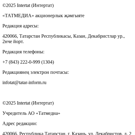
©2025 Intertat (Интертат)
«ТАТМЕДИА» акционерлык җәмгыяте
Редакция адресы:
420066, Татарстан Республикасы, Казан, Декабристлар ур.,
2нче йорт.
Редакция телефоны:
+7 (843) 222-0-999 (1304)
Редакциянең электрон почтасы:
infotat@tatar-inform.ru
©2025 Intertat (Интертат)
Учредитель АО «Татмедиа»
Адрес редакции:
420066, Республика Татарстан, г. Казань, ул. Декабристов, д. 2