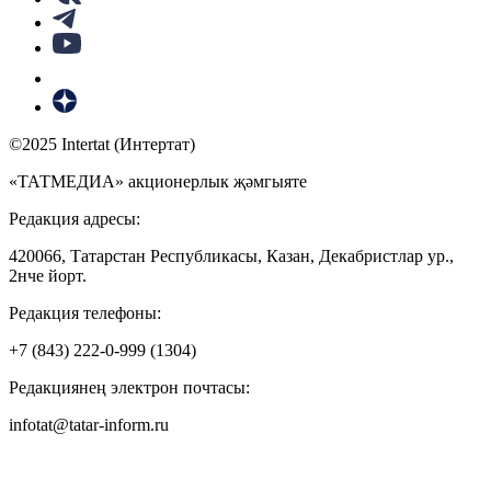
©2025 Intertat (Интертат)
«ТАТМЕДИА» акционерлык җәмгыяте
Редакция адресы:
420066, Татарстан Республикасы, Казан, Декабристлар ур.,
2нче йорт.
Редакция телефоны:
+7 (843) 222-0-999 (1304)
Редакциянең электрон почтасы:
infotat@tatar-inform.ru