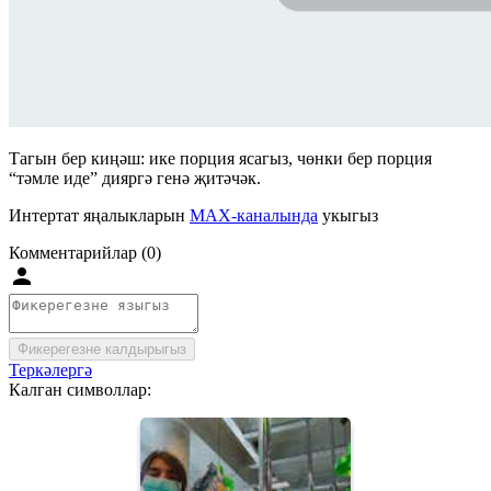
Тагын бер киңәш: ике порция ясагыз, чөнки бер порция
“тәмле иде” дияргә генә җитәчәк.
Интертат яңалыкларын
MAX-каналында
укыгыз
Комментарийлар (0)
Фикерегезне калдырыгыз
Теркәлергә
Калган символлар: