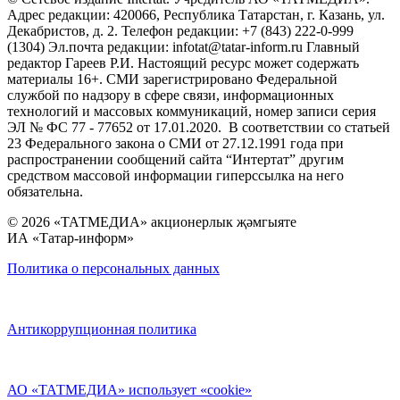
Адрес редакции: 420066, Республика Татарстан, г. Казань, ул.
Декабристов, д. 2. Телефон редакции: +7 (843) 222-0-999
(1304) Эл.почта редакции: infotat@tatar-inform.ru Главный
редактор Гареев Р.И. Настоящий ресурс может содержать
материалы 16+. СМИ зарегистрировано Федеральной
службой по надзору в сфере связи, информационных
технологий и массовых коммуникаций, номер записи серия
ЭЛ № ФС 77 - 77652 от 17.01.2020. В соответствии со статьей
23 Федерального закона о СМИ от 27.12.1991 года при
распространении сообщений сайта “Интертат” другим
средством массовой информации гиперссылка на него
обязательна.
© 2026 «ТАТМЕДИА» акционерлык җәмгыяте
ИА «Татар-информ»
Политика о персональных данных
Антикоррупционная политика
АО «ТАТМЕДИА» использует «cookie»