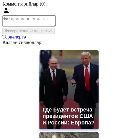
Комментарийлар (0)
Фикерегезне калдырыгыз
Теркәлергә
Калган символлар:
Где будет встреча
президентов США
и России: Европа?