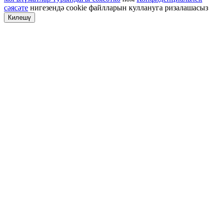
сәясәте
нигезендә cookie файлларын куллануга ризалашасыз
Килешү