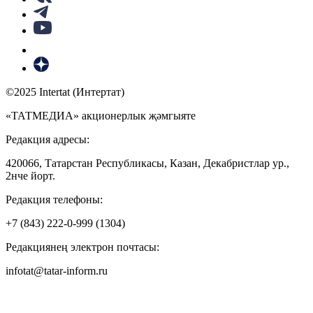
©2025 Intertat (Интертат)
«ТАТМЕДИА» акционерлык җәмгыяте
Редакция адресы:
420066, Татарстан Республикасы, Казан, Декабристлар ур.,
2нче йорт.
Редакция телефоны:
+7 (843) 222-0-999 (1304)
Редакциянең электрон почтасы:
infotat@tatar-inform.ru