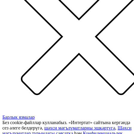
Барлык язмалар
Без cookie-файллар кулланабыз. «Интертат» сайтына кергәндә
сез әлеге белдерүгә,
шәхси мәгълүматларны эшкәртүгә
,
Шәхси
мәгълүматлар турындагы сәясәткә
һәм
Конфиденциальлек