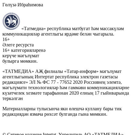
Гөлүзә Ибраһимова
«Татмедиа» республика матбугат һәм массакүләм
коммуникацияләр агентлыгы ярдәме белән чыгарыла.
16+
Әлеге ресурста
16+ категорияләренә
керүче мәгълүмат
булырга мөмкин.
«ТАТМЕДИА» АҖ филиалы «Татар-информ» мәгълүмат
агентлыгының Интертат республика электрон газетасы
редакциясе» ЭЛ № ФС 77 - 77652 2020 Россиянең элемтә,
мәгълүмати технологияләр һәм гаммәви коммуникацияләрне
күзәтчелек хезмәте тарафыннан 2020 елның 17 гыйнварында
теркәлгән
Материалларны тулысынча яки өлешчә куллану бары тик
редакциядән язмача рөхсәт булганда гына мөмкин.
© Сетевое издание Intertat. Учредитель АО «ТАТМЕДИА».