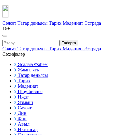
Сәясәт
Татар дөньясы
Тарих
Мәдәният
Эстрада
16+
Табарга
Сәясәт
Татар дөньясы
Тарих
Мәдәният
Эстрада
Сәхифәләр
Ясалма Фәһем
Җәмгыять
Татар дөньясы
Тарих
Мәдәният
Шоу-бизнес
Иҗат
Язмыш
Сәясәт
Дин
Фән
Авыл
Икътисад
Сәламәтлек