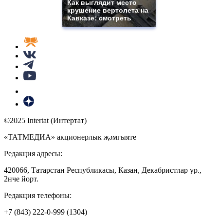
Как выглядит место
крушение вертолета на
Кавказе: смотреть
©2025 Intertat (Интертат)
«ТАТМЕДИА» акционерлык җәмгыяте
Редакция адресы:
420066, Татарстан Республикасы, Казан, Декабристлар ур.,
2нче йорт.
Редакция телефоны:
+7 (843) 222-0-999 (1304)