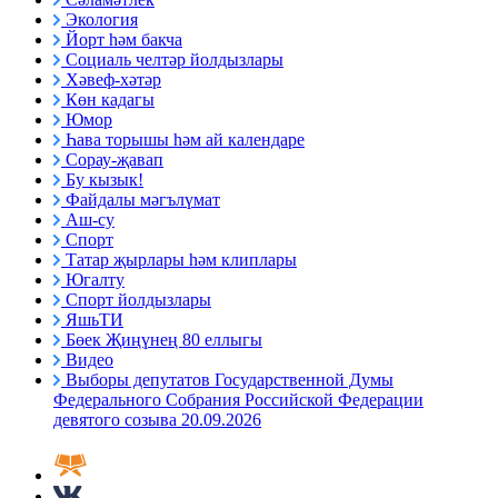
Экология
Йорт һәм бакча
Социаль челтәр йолдызлары
Хәвеф-хәтәр
Көн кадагы
Юмор
Һава торышы һәм ай календаре
Сорау-җавап
Бу кызык!
Файдалы мәгълүмат
Аш-су
Спорт
Татар җырлары һәм клиплары
Югалту
Спорт йолдызлары
ЯшьТИ
Бөек Җиңүнең 80 еллыгы
Видео
Выборы депутатов Государственной Думы
Федерального Собрания Российской Федерации
девятого созыва 20.09.2026