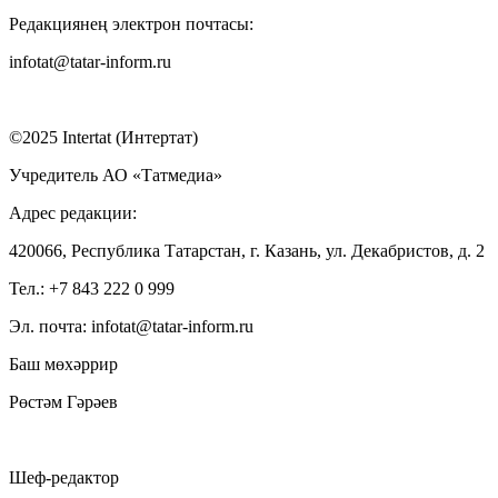
Редакциянең электрон почтасы:
infotat@tatar-inform.ru
©2025 Intertat (Интертат)
Учредитель АО «Татмедиа»
Адрес редакции:
420066, Республика Татарстан, г. Казань, ул. Декабристов, д. 2
Тел.: +7 843 222 0 999
Эл. почта: infotat@tatar-inform.ru
Баш мөхәррир
Рөстәм Гәрәев
Шеф-редактор