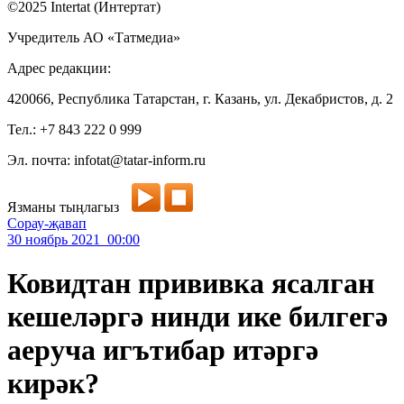
©2025 Intertat (Интертат)
Учредитель АО «Татмедиа»
Адрес редакции:
420066, Республика Татарстан, г. Казань, ул. Декабристов, д. 2
Тел.: +7 843 222 0 999
Эл. почта: infotat@tatar-inform.ru
Язманы тыңлагыз
Сорау-җавап
30 ноябрь 2021 00:00
Ковидтан прививка ясалган
кешеләргә нинди ике билгегә
аеруча игътибар итәргә
кирәк?