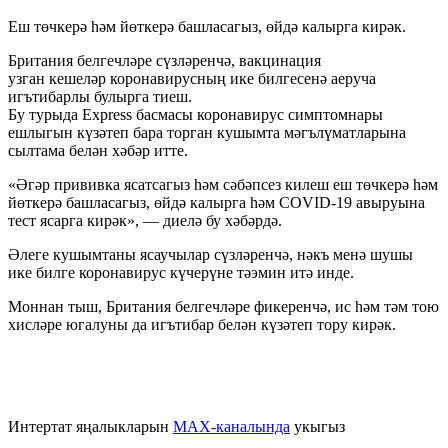
Еш төчкерә һәм йөткерә башласагыз, өйдә калырга кирәк.
Британия белгечләре сүзләренчә, вакцинация
узган кешеләр коронавирусның ике билгесенә аеруча
игътибарлы булырга тиеш.
Бу турыда Express басмасы коронавирус симптомнары
ешлыгын күзәтеп бара торган кушымта мәгълүматларына
сылтама белән хәбәр итте.
«Әгәр прививка ясатсагыз һәм сәбәпсез килеш еш төчкерә һәм
йөткерә башласагыз, өйдә калырга һәм COVID-19 авыруына
тест ясарга кирәк», — диелә бу хәбәрдә.
Әлеге кушымтаны ясаучылар сүзләренчә, нәкъ менә шушы
ике билге коронавирус күчерүне тәэмин итә инде.
Моннан тыш, Британия белгечләре фикеренчә, ис һәм тәм тою
хисләре югалуны да игътибар белән күзәтеп тору кирәк.
Интертат яңалыкларын
MAX-каналында
укыгыз