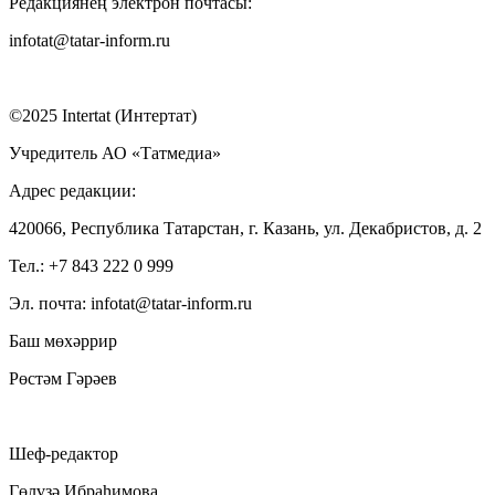
Редакциянең электрон почтасы:
infotat@tatar-inform.ru
©2025 Intertat (Интертат)
Учредитель АО «Татмедиа»
Адрес редакции:
420066, Республика Татарстан, г. Казань, ул. Декабристов, д. 2
Тел.: +7 843 222 0 999
Эл. почта: infotat@tatar-inform.ru
Баш мөхәррир
Рөстәм Гәрәев
Шеф-редактор
Гөлүзә Ибраһимова