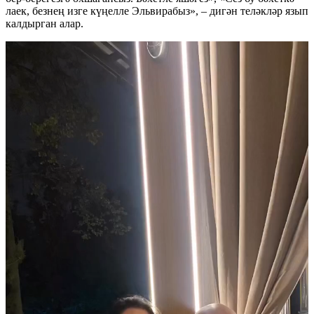
лаек, безнең изге күңелле Эльвирабыз», – дигән теләкләр язып
калдырган алар.