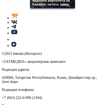
падению вертолета на
Кавказе: читать здесь
©2025 Intertat (Интертат)
«ТАТМЕДИА» акционерлык җәмгыяте
Редакция адресы:
420066, Татарстан Республикасы, Казан, Декабристлар ур.,
2нче йорт.
Редакция телефоны:
+7 (843) 222-0-999 (1304)