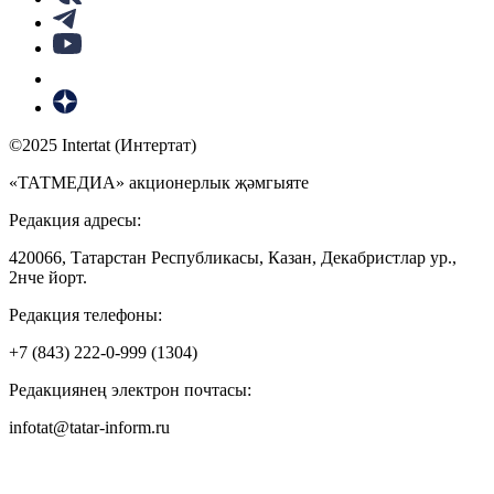
©2025 Intertat (Интертат)
«ТАТМЕДИА» акционерлык җәмгыяте
Редакция адресы:
420066, Татарстан Республикасы, Казан, Декабристлар ур.,
2нче йорт.
Редакция телефоны:
+7 (843) 222-0-999 (1304)
Редакциянең электрон почтасы:
infotat@tatar-inform.ru