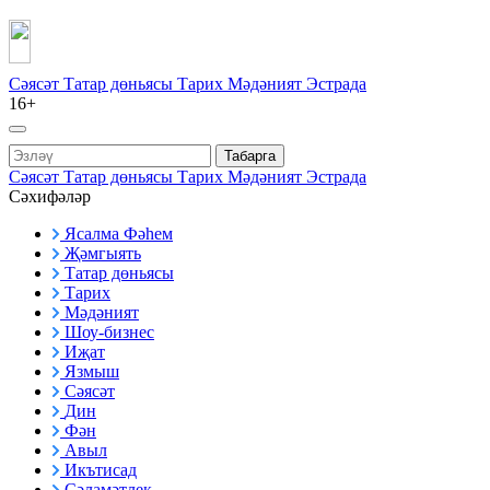
Сәясәт
Татар дөньясы
Тарих
Мәдәният
Эстрада
16+
Табарга
Сәясәт
Татар дөньясы
Тарих
Мәдәният
Эстрада
Сәхифәләр
Ясалма Фәһем
Җәмгыять
Татар дөньясы
Тарих
Мәдәният
Шоу-бизнес
Иҗат
Язмыш
Сәясәт
Дин
Фән
Авыл
Икътисад
Сәламәтлек