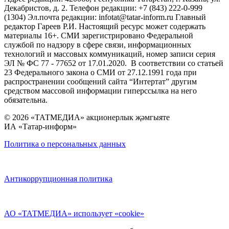
Декабристов, д. 2. Телефон редакции: +7 (843) 222-0-999
(1304) Эл.почта редакции: infotat@tatar-inform.ru Главный
редактор Гареев Р.И. Настоящий ресурс может содержать
материалы 16+. СМИ зарегистрировано Федеральной
службой по надзору в сфере связи, информационных
технологий и массовых коммуникаций, номер записи серия
ЭЛ № ФС 77 - 77652 от 17.01.2020. В соответствии со статьей
23 Федерального закона о СМИ от 27.12.1991 года при
распространении сообщений сайта “Интертат” другим
средством массовой информации гиперссылка на него
обязательна.
© 2026 «ТАТМЕДИА» акционерлык җәмгыяте
ИА «Татар-информ»
Политика о персональных данных
Антикоррупционная политика
АО «ТАТМЕДИА» использует «cookie»