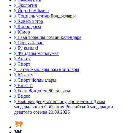
Экология
Йорт һәм бакча
Социаль челтәр йолдызлары
Хәвеф-хәтәр
Көн кадагы
Юмор
Һава торышы һәм ай календаре
Сорау-җавап
Бу кызык!
Файдалы мәгълүмат
Аш-су
Спорт
Татар җырлары һәм клиплары
Югалту
Спорт йолдызлары
ЯшьТИ
Бөек Җиңүнең 80 еллыгы
Видео
Выборы депутатов Государственной Думы
Федерального Собрания Российской Федерации
девятого созыва 20.09.2026