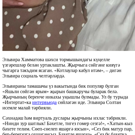
Эльвира Хамматова шәхси тормышындагы күңелле
үзгәрешләр белән уртаклашты. Җырчыга сөйгәне кияүгә
чыгарга тәкъдим ясаган. «Котлаулар кабул итәм», – дигән
Эльвира социаль челтәрләрдә.
Эльвираны тамашачы үз вакытында бик популяр булган
«Яшьли сөйгән ярым» җырын башкаручы буларак белә.
Җырчының беренче никахы уңышлы булмады. Ул бу турыда
«Интертат»ка
интервьюда
сөйләгән иде. Эльвира Солтан
исемле малай тәрбияли.
Сәхнәдәш һәм виртуаль дуслары җырчыны ихлас тәбрикли.
«Нинди зур шатлык! Бәхетле, тигез гомер сезгә!», «Хатын-кыз
бәхете телим. Сөеп-сөелеп яшәргә язсын», «Сез бик матур пар,
бер-берегезгә охшагансыз. Бәхетле яшәгез», «Сез бу бәхеткә