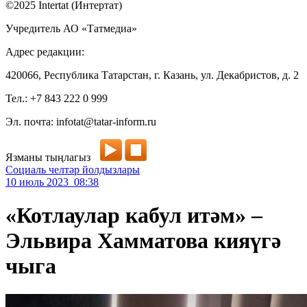
©2025 Intertat (Интертат)
Учредитель АО «Татмедиа»
Адрес редакции:
420066, Республика Татарстан, г. Казань, ул. Декабристов, д. 2
Тел.: +7 843 222 0 999
Эл. почта: infotat@tatar-inform.ru
Язманы тыңлагыз
Социаль челтәр йолдызлары
10 июль 2023 08:38
«Котлаулар кабул итәм» –
Эльвира Хамматова кияүгә
чыга