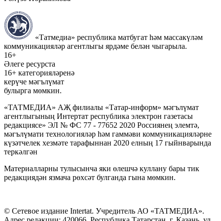
«Татмедиа» республика матбугат һәм массакүләм
коммуникацияләр агентлыгы ярдәме белән чыгарыла.
16+
Әлеге ресурста
16+ категорияләренә
керүче мәгълүмат
булырга мөмкин.
«ТАТМЕДИА» АҖ филиалы «Татар-информ» мәгълүмат
агентлыгының Интертат республика электрон газетасы
редакциясе» ЭЛ № ФС 77 - 77652 2020 Россиянең элемтә,
мәгълүмати технологияләр һәм гаммәви коммуникацияләрне
күзәтчелек хезмәте тарафыннан 2020 елның 17 гыйнварында
теркәлгән
Материалларны тулысынча яки өлешчә куллану бары тик
редакциядән язмача рөхсәт булганда гына мөмкин.
© Сетевое издание Intertat. Учредитель АО «ТАТМЕДИА».
Адрес редакции: 420066, Республика Татарстан, г. Казань, ул.