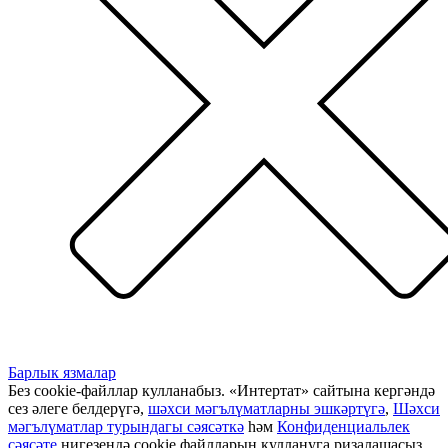
Барлык язмалар
Без cookie-файллар кулланабыз. «Интертат» сайтына кергәндә
сез әлеге белдерүгә,
шәхси мәгълүматларны эшкәртүгә
,
Шәхси
мәгълүматлар турындагы сәясәткә
һәм
Конфиденциальлек
сәясәте
нигезендә cookie файлларын куллануга ризалашасыз