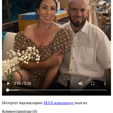
Интертат яңалыкларын
MAX-каналында
укыгыз
Комментарийлар (0)