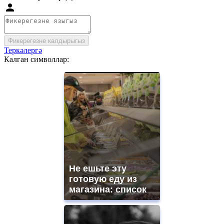
Фикерегезне калдырыгыз
Теркәлергә
Калган символлар:
Не ешьте эту
готовую еду из
магазина: список