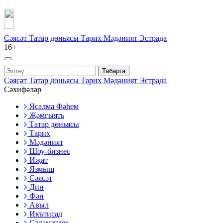
Сәясәт
Татар дөньясы
Тарих
Мәдәният
Эстрада
16+
Табарга
Сәясәт
Татар дөньясы
Тарих
Мәдәният
Эстрада
Сәхифәләр
Ясалма Фәһем
Җәмгыять
Татар дөньясы
Тарих
Мәдәният
Шоу-бизнес
Иҗат
Язмыш
Сәясәт
Дин
Фән
Авыл
Икътисад
Сәламәтлек