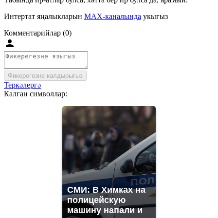
Интертат яңалыкларын
MAX-каналында
укыгыз
Комментарийлар (0)
Фикерегезне калдырыгыз
Теркәлергә
Калган символлар:
СМИ: В Химках на
полицейскую
машину напали и