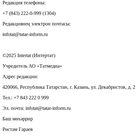
Редакция телефоны:
+7 (843) 222-0-999 (1304)
Редакциянең электрон почтасы:
infotat@tatar-inform.ru
©2025 Intertat (Интертат)
Учредитель АО «Татмедиа»
Адрес редакции:
420066, Республика Татарстан, г. Казань, ул. Декабристов, д. 2
Тел.: +7 843 222 0 999
Эл. почта: infotat@tatar-inform.ru
Баш мөхәррир
Рөстәм Гәрәев