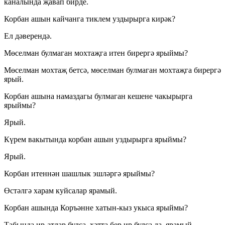
каналында җавап бирде.
Корбан ашын кайчанга тиклем уздырырга кирәк?
Ел дәверендә.
Мөселман булмаган мохтаҗга итен бирергә ярыймы?
Мөселман мохтаҗ бетсә, мөселман булмаган мохтаҗга бирергә
ярый.
Корбан ашына намаздагы булмаган кешене чакырырга
ярыймы?
Ярый.
Күрем вакытында корбан ашын уздырырга ярыймы?
Ярый.
Корбан итеннән шашлык эшләргә ярыймы?
Өстәлгә харам куйсалар ярамый.
Корбан ашында Коръәнне хатын-кыз укыса ярыймы?
Табында ир-атлар булса, хәтта бер ир булса да, ярамый.