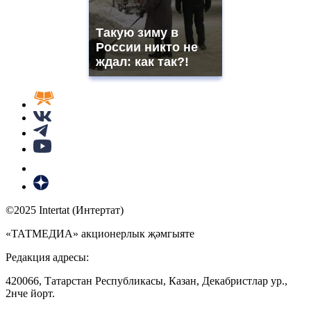
Такую зиму в
России никто не
ждал: как так?!
©2025 Intertat (Интертат)
«ТАТМЕДИА» акционерлык җәмгыяте
Редакция адресы:
420066, Татарстан Республикасы, Казан, Декабристлар ур.,
2нче йорт.