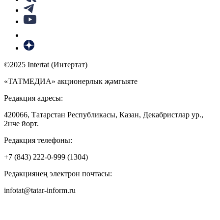
©2025 Intertat (Интертат)
«ТАТМЕДИА» акционерлык җәмгыяте
Редакция адресы:
420066, Татарстан Республикасы, Казан, Декабристлар ур.,
2нче йорт.
Редакция телефоны:
+7 (843) 222-0-999 (1304)
Редакциянең электрон почтасы:
infotat@tatar-inform.ru