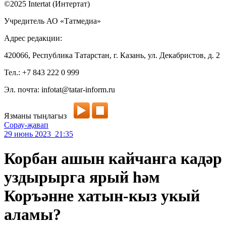
©2025 Intertat (Интертат)
Учредитель АО «Татмедиа»
Адрес редакции:
420066, Республика Татарстан, г. Казань, ул. Декабристов, д. 2
Тел.: +7 843 222 0 999
Эл. почта: infotat@tatar-inform.ru
Язманы тыңлагыз
Сорау-җавап
29 июнь 2023 21:35
Корбан ашын кайчанга кадәр
уздырырга ярый һәм
Коръәнне хатын-кыз укый
аламы?