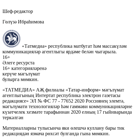
Шеф-редактор
Гөлүзә Ибраһимова
«Татмедиа» республика матбугат һәм массакүләм
коммуникацияләр агентлыгы ярдәме белән чыгарыла.
16+
Әлеге ресурста
16+ категорияләренә
керүче мәгълүмат
булырга мөмкин.
«ТАТМЕДИА» АҖ филиалы «Татар-информ» мәгълүмат
агентлыгының Интертат республика электрон газетасы
редакциясе» ЭЛ № ФС 77 - 77652 2020 Россиянең элемтә,
мәгълүмати технологияләр һәм гаммәви коммуникацияләрне
күзәтчелек хезмәте тарафыннан 2020 елның 17 гыйнварында
теркәлгән
Материалларны тулысынча яки өлешчә куллану бары тик
редакциядән язмача рөхсәт булганда гына мөмкин.