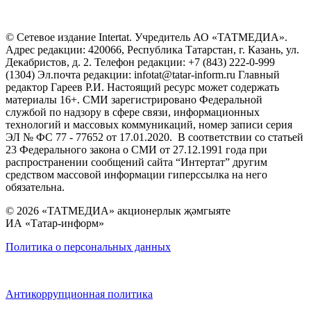
© Сетевое издание Intertat. Учредитель АО «ТАТМЕДИА».
Адрес редакции: 420066, Республика Татарстан, г. Казань, ул.
Декабристов, д. 2. Телефон редакции: +7 (843) 222-0-999
(1304) Эл.почта редакции: infotat@tatar-inform.ru Главный
редактор Гареев Р.И. Настоящий ресурс может содержать
материалы 16+. СМИ зарегистрировано Федеральной
службой по надзору в сфере связи, информационных
технологий и массовых коммуникаций, номер записи серия
ЭЛ № ФС 77 - 77652 от 17.01.2020. В соответствии со статьей
23 Федерального закона о СМИ от 27.12.1991 года при
распространении сообщений сайта “Интертат” другим
средством массовой информации гиперссылка на него
обязательна.
© 2026 «ТАТМЕДИА» акционерлык җәмгыяте
ИА «Татар-информ»
Политика о персональных данных
Антикоррупционная политика