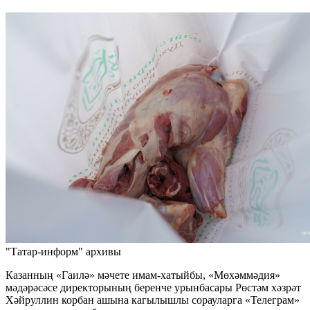
"Татар-информ" архивы
Казанның «Гаилә» мәчете имам-хатыйбы, «Мөхәммәдия»
мәдәрәсәсе директорының беренче урынбасары Рөстәм хәзрәт
Хәйруллин корбан ашына кагылышлы сорауларга «Телеграм»