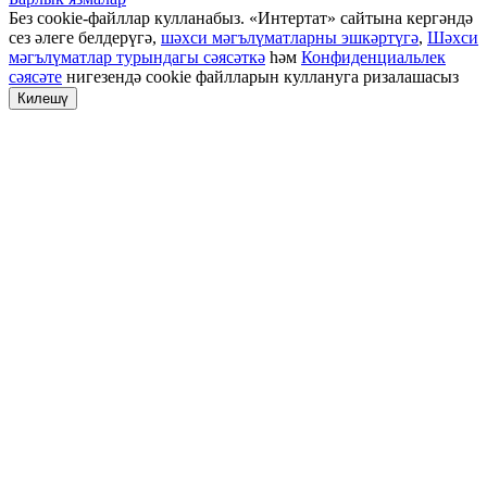
Без cookie-файллар кулланабыз. «Интертат» сайтына кергәндә
сез әлеге белдерүгә,
шәхси мәгълүматларны эшкәртүгә
,
Шәхси
мәгълүматлар турындагы сәясәткә
һәм
Конфиденциальлек
сәясәте
нигезендә cookie файлларын куллануга ризалашасыз
Килешү