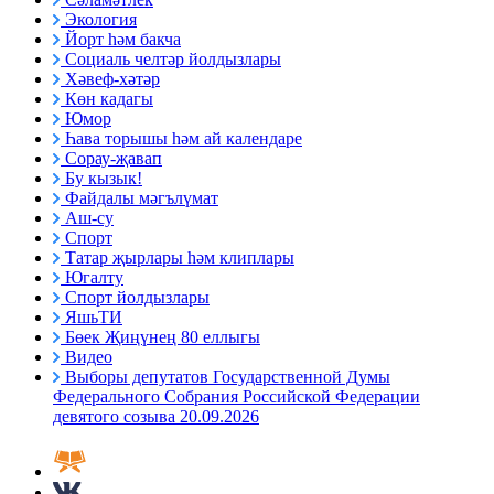
Экология
Йорт һәм бакча
Социаль челтәр йолдызлары
Хәвеф-хәтәр
Көн кадагы
Юмор
Һава торышы һәм ай календаре
Сорау-җавап
Бу кызык!
Файдалы мәгълүмат
Аш-су
Спорт
Татар җырлары һәм клиплары
Югалту
Спорт йолдызлары
ЯшьТИ
Бөек Җиңүнең 80 еллыгы
Видео
Выборы депутатов Государственной Думы
Федерального Собрания Российской Федерации
девятого созыва 20.09.2026