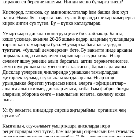
кирәклеген беренче ишетәм. Нинди меню булырга тиеш?
Кислород, глюкоза, су, аминокислоталар һәм башка бик күп
нәрсә. Әмма бу – паркта һава сулап йөргәндә шикәр кимерергә
кирәк дигән сүз түгел. Бу – күпкә катлаулырак.
Умырткаара дисклар конструкциясе бик хәйләкәр. Башта,
кеше үскәндә, якынча 20-26 яшькә кадәр, аларның тукландыра
торган кан тамырлары була. Ә умыртка баганасы үсүдән
туктагач, «бушлай демоверсия» бетә. Бу вакытта инде арканы
нормаль хәлдә саклау өчен тырышырга туры килә. Әгәр
сәламәт яшәү рәвеше алып барсагыз, актив хәрәкәтләнсәгез,
әмма шул ук вакытта үзегезне сакласагыз, барысы да яхшы.
Дисклар үзләренең чикләрендә урнашкан тамырлардан
җитәрлек күләмдә туклыклы матдәләр ала. Әгәр инде
урындыкка берегеп утырасыз икән, аларга «официантлар»
ашарга алып килми, дисклар ачыга, кибә. Һәм фиброз боҗра –
аларның оборона сөяге – ныклыгын югалта, саклану юкка
чыга.
Ул бу вакытта ниндидер сирена яңгырыймы, организм чаң
сугамы?
Кызганыч, сау-сәламәт умырткаара дискларда нерв
рецепторлары күп түгел, һәм аларның сиренасын без түземлек
чиге килеп җиткәч кенә ишетәбез. Ә бу – зарарланган вакытта