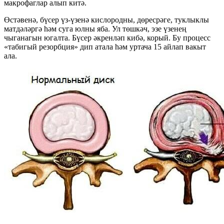
макрофаглар алып китә.
Өстәвенә, бүсер үз-үзенә кислородны, дөресрәге, туклыклы
матдәләргә һәм суга юлны яба. Ул төшкәч, эзе үзенең
чыганагын югалта. Бүсер әкренләп кибә, корый. Бу процесс
«табигый резорбция» дип атала һәм уртача 15 айлап вакыт
ала.