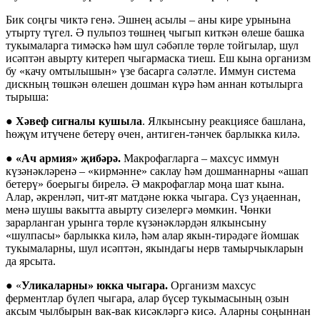
Бик соңгы чиктә генә. Эшнең асылы – аны кире урынына
утырту түгел. Ә пульпоз төшнең чыгып киткән өлеше башка
тукымаларга тимәскә һәм шул сәбәпле төрле тойгылар, шул
исәптән авырту китереп чыгармаска тиеш. Еш кына организм
бу «качу омтылышын» үзе басарга сәләтле. Иммун система
дискның төшкән өлешен дошман күрә һәм аннан котылырга
тырыша:
●
Хәвеф сигналы кушыла
. Ялкынсыну реакциясе башлана,
һөҗүм итүчене бетерү өчен, антиген-тәнчек барлыкка килә.
●
«Ач армия» җибәрә.
Макрофагларга – махсус иммун
күзәнәкләренә – «кирмәнне» саклау һәм дошманнарны «ашап
бетерү» боерыгы бирелә. Ә макрофаглар моңа шат кына.
Алар, әкренләп, чит-ят матдәне юкка чыгара. Сүз уңаеннан,
менә шушы вакытта авырту сизелергә мөмкин. Чөнки
зарарланган урынга төрле күзәнәкләрдән ялкынсыну
«шулпасы» барлыкка килә, һәм алар якын-тирәдәге йомшак
тукымаларны, шул исәптән, якындагы нерв тамырчыкларын
да ярсыта.
● «
Уликаларны» юкка чыгара.
Организм махсус
ферментлар бүлеп чыгара, алар бүсер тукымасының озын
аксым чылбырын вак-вак кисәкләргә кисә. Аларны соңыннан