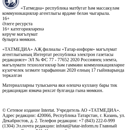
«Татмедиа» республика матбугат һәм массакүләм
коммуникацияләр агентлыгы ярдәме белән чыгарыла.
16+
Әлеге ресурста
16+ категорияләренә
керүче мәгълүмат
булырга мөмкин.
«ТАТМЕДИА» АҖ филиалы «Татар-информ» мәгълүмат
агентлыгының Интертат республика электрон газетасы
редакциясе» ЭЛ № ФС 77 - 77652 2020 Россиянең элемтә,
мәгълүмати технологияләр һәм гаммәви коммуникацияләрне
күзәтчелек хезмәте тарафыннан 2020 елның 17 гыйнварында
теркәлгән
Материалларны тулысынча яки өлешчә куллану бары тик
редакциядән язмача рөхсәт булганда гына мөмкин.
© Сетевое издание Intertat. Учредитель АО «ТАТМЕДИА».
Адрес редакции: 420066, Республика Татарстан, г. Казань, ул.
Декабристов, д. 2. Телефон редакции: +7 (843) 222-0-999
(1304) Эл.почта редакции: infotat@tatar-inform.ru Главный