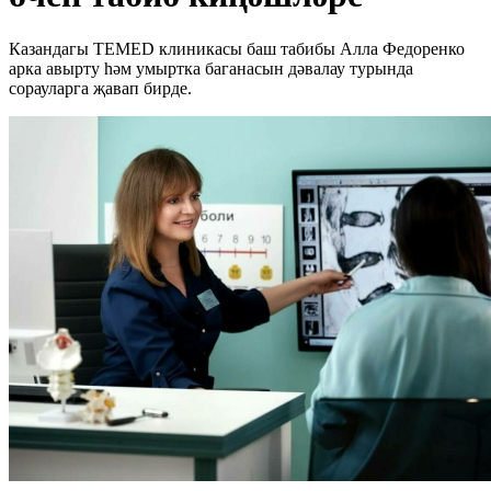
Казандагы TEMED клиникасы баш табибы Алла Федоренко
арка авырту һәм умыртка баганасын дәвалау турында
сорауларга җавап бирде.