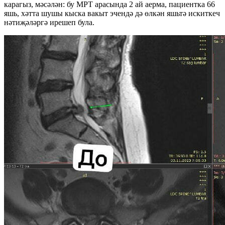
карагыз, мәсәлән: бу МРТ арасында 2 ай аерма, пациентка 66
яшь, хәтта шушы кыска вакыт эчендә дә өлкән яшьтә искиткеч
нәтиҗәләргә ирешеп була.