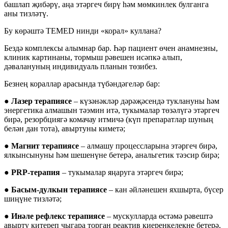
башлап җибәрү, аңа этәргеч бирү һәм мөмкинлек булганга
аны тизләтү.
Бу көрәштә TEMED нинди «корал» куллана?
Бездә комплексы алымнар бар. Һәр пациент өчен анамнезны,
клиник картинаны, тормыш рәвешен исәпкә алып,
дәвалануның индивидуаль планын төзибез.
Безнең кораллар арасында түбәндәгеләр бар:
●
Лазер терапиясе
– күзәнәкләр дәрәҗәсендә туклануны һәм
энергетика алмашын тәэмин итә, тукымалар төзәлүгә этәргеч
бирә, резорбциягә комачау итмичә (күп препаратлар шуның
белән дан тота), авыртуны киметә;
●
Магнит терапиясе
– алмашу процессларына этәргеч бирә,
ялкынсынуны һәм шешенүне бетерә, анальгетик тәэсир бирә;
●
PRP-терапия
– тукымалар яңаруга этәргеч бирә;
●
Басым-дулкын терапиясе
– кан әйләнешен яхшырта, бүсер
шиңүне тизләтә;
●
Инәле рефлекс терапиясе
– мускулларда өстәмә рәвештә
авырту китереп чыгара торган реактив киеренкелекне бетерә,