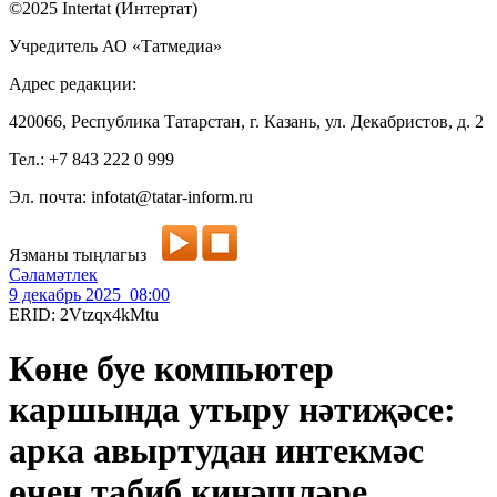
©2025 Intertat (Интертат)
Учредитель АО «Татмедиа»
Адрес редакции:
420066, Республика Татарстан, г. Казань, ул. Декабристов, д. 2
Тел.: +7 843 222 0 999
Эл. почта: infotat@tatar-inform.ru
Язманы тыңлагыз
Сәламәтлек
9 декабрь 2025 08:00
ERID: 2Vtzqx4kMtu
Көне буе компьютер
каршында утыру нәтиҗәсе:
арка авыртудан интекмәс
өчен табиб киңәшләре