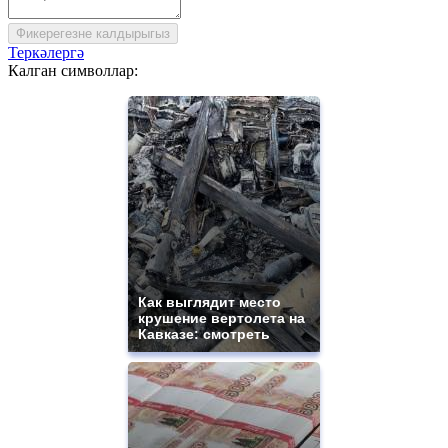
Фикерегезне калдырыгыз
Теркәлергә
Калган символлар:
Как выглядит место
крушение вертолета на
Кавказе: смотреть