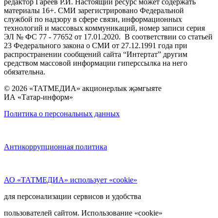
редактор Гареев Р.И. Настоящий ресурс может содержать
материалы 16+. СМИ зарегистрировано Федеральной
службой по надзору в сфере связи, информационных
технологий и массовых коммуникаций, номер записи серия
ЭЛ № ФС 77 - 77652 от 17.01.2020. В соответствии со статьей
23 Федерального закона о СМИ от 27.12.1991 года при
распространении сообщений сайта “Интертат” другим
средством массовой информации гиперссылка на него
обязательна.
© 2026 «ТАТМЕДИА» акционерлык җәмгыяте
ИА «Татар-информ»
Политика о персональных данных
Антикоррупционная политика
АО «ТАТМЕДИА» использует «cookie»
для персонализации сервисов и удобства
пользователей сайтом. Использование «cookie»