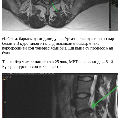
Әлбәттә, барысы да индивидуаль. Уртача алганда, тәнәфесләр
белән 2-3 курс таләп ителә, динамиканы бәяләр өчен,
һәрберсеннән соң тәнәфес ясыйбыз. Еш кына бу процесс 6 ай
була.
Тагын бер мисал: пациентка 25 яшь, МРТлар арасында – 6 ай.
Бүсер 2 курстан соң юкка чыкты.