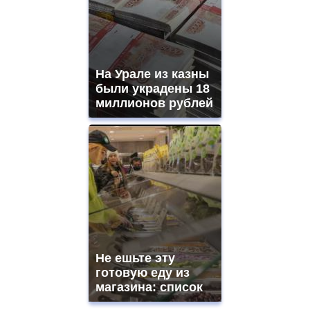
На Урале из казны
были украдены 18
миллионов рублей
Не ешьте эту
готовую еду из
магазина: список