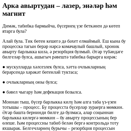
Арка авыртудан – лазер, энәләр һәм
магнит
Димәк, табибка бармыйча, бүсернең үзе беткәнен дә көтеп
ятарга була?
Алай була. Тик бөтен кешегә дә бәхет елмаймый. Еш кына бу
процесска тагын берәр нәрсә комачаулый башлый, хроник
авырту барлыкка килә, ә резорбция булмый. Әгәр түбәндәге
билгеләр булса, ашыгыч рәвештә табибка барырга кирәк:
● мускулларда хәлсезлек булса, хәтта очлыкларның
берәрсендә хәрәкәт бөтенләй туктаса;
● очлыкларның оюы булса;
● бәвел чыгару һәм дефекация бозылса.
Моннан тыш, бүсер барлыкка килү һәм алга таба үз-үзен
тотышы – процесс. Бу процесста бүсерләр зураерга мөмкин.
Әгәр башта бернинди билге дә булмаса, алар соңыннан
барлыкка килергә мөмкин – бу авырту процессының бер
өлеше. Һәм процессны табиб белән бергә контрольдә тоту
яхшырак. Белгечләрнең бурычы – резорбция процессын