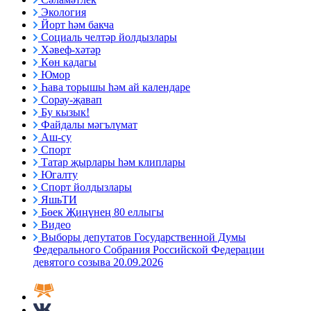
Экология
Йорт һәм бакча
Социаль челтәр йолдызлары
Хәвеф-хәтәр
Көн кадагы
Юмор
Һава торышы һәм ай календаре
Сорау-җавап
Бу кызык!
Файдалы мәгълүмат
Аш-су
Спорт
Татар җырлары һәм клиплары
Югалту
Спорт йолдызлары
ЯшьТИ
Бөек Җиңүнең 80 еллыгы
Видео
Выборы депутатов Государственной Думы
Федерального Собрания Российской Федерации
девятого созыва 20.09.2026