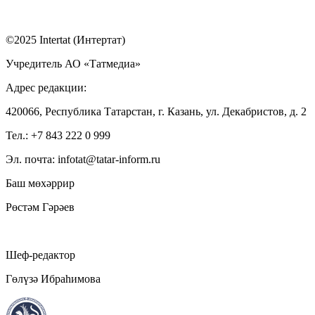
©2025 Intertat (Интертат)
Учредитель АО «Татмедиа»
Адрес редакции:
420066, Республика Татарстан, г. Казань, ул. Декабристов, д. 2
Тел.: +7 843 222 0 999
Эл. почта: infotat@tatar-inform.ru
Баш мөхәррир
Рөстәм Гәрәев
Шеф-редактор
Гөлүзә Ибраһимова