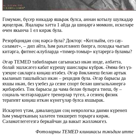
Гомумән, бүсер никадәр яшьрәк булса, аннан котылу шулкадәр
җиңелрәк. Яңалары хәтта 1 айда да шиңәргә мөмкин, искеләре
өчен якынча 1 ел кирәк була.
Резорбциядән соң нәрсә була? Доктор: «Котлыйм, сез сау-
сәламәт», – дип әйтә, һәм рәхәтләнеп биергә, походка чыгып
китәргә, фитнес-клубларда «тимер-томыр» күтәрергә буламы?
Әгәр TEMED табибларын сагынасыз икән инде, әлбәттә,
болай эшләсәгез кабат күрешү шанслары күбрәк. Әмма без үз-
үзеңне сакларга киңәш итәбез. Әгәр йөкләнеш белән артык
кыланып ташлыйсыз икән – рецидив була. Әгәр барысы да
яхшы икән, без үзебез дә сезне спорт белән шөгыльләнергә
җибәрәбез. Тик барысы да чама белән булырга тиеш, бу –
социаль челтәрләрдәге тренерлар түгел, ә сезнең физик
терапевт киңәш иткән күнегүләр булса яхшырак.
Искәртеп үтәм, дәваланудан соң неврологка даими күренеп
һәм умыртканың халәтен тикшереп торырга кирәк.
Сәламәтлегегезгә беркайчан да вакыт жәлләмәгез.
Фотоларны ТEMED клиникасы тәкъдим итте