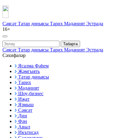
Сәясәт
Татар дөньясы
Тарих
Мәдәният
Эстрада
16+
Табарга
Сәясәт
Татар дөньясы
Тарих
Мәдәният
Эстрада
Сәхифәләр
Ясалма Фәһем
Җәмгыять
Татар дөньясы
Тарих
Мәдәният
Шоу-бизнес
Иҗат
Язмыш
Сәясәт
Дин
Фән
Авыл
Икътисад
Сәламәтлек