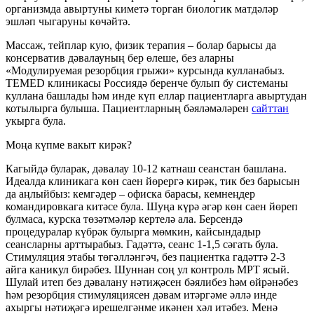
организмда авыртуны киметә торган биологик матдәләр
эшләп чыгаруны көчәйтә.
Массаж, тейплар кую, физик терапия – болар барысы да
консерватив дәвалауның бер өлеше, без аларны
«Модулируемая резорбция грыжи» курсында кулланабыз.
TEMED клиникасы Россиядә беренче булып бу системаны
куллана башлады һәм инде күп еллар пациентларга авыртудан
котылырга булыша. Пациентларның бәяләмәләрен
сайттан
укырга була.
Моңа күпме вакыт кирәк?
Кагыйдә буларак, дәвалау 10-12 катнаш сеанстан башлана.
Идеалда клиникага көн саен йөрергә кирәк, тик без барысын
да аңлыйбыз: кемгәдер – офиска барасы, кемнеңдер
командировкага китәсе була. Шуңа күрә әгәр көн саен йөреп
булмаса, курска төзәтмәләр кертелә ала. Берсендә
процедуралар күбрәк булырга мөмкин, кайсындадыр
сеансларны арттырабыз. Гадәттә, сеанс 1-1,5 сәгать була.
Стимуляция этабы төгәлләнгәч, без пациентка гадәттә 2-3
айга каникул бирәбез. Шуннан соң ул контроль МРТ ясый.
Шулай итеп без дәвалану нәтиҗәсен бәялибез һәм өйрәнәбез
һәм резорбция стимуляциясен дәвам итәргәме әллә инде
ахыргы нәтиҗәгә ирешелгәнме икәнен хәл итәбез. Менә