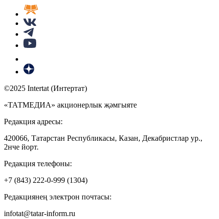
©2025 Intertat (Интертат)
«ТАТМЕДИА» акционерлык җәмгыяте
Редакция адресы:
420066, Татарстан Республикасы, Казан, Декабристлар ур.,
2нче йорт.
Редакция телефоны:
+7 (843) 222-0-999 (1304)
Редакциянең электрон почтасы:
infotat@tatar-inform.ru