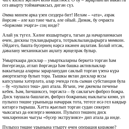
сез авырту тоймаячаксыз, дигән сүз.
Әмма минем арка үзен сиздерә бит! Иеләм – «ата», әзрәк
йөрсәм – әле каз тәне чыга, әле ойый. Димәк, бу очракта
«боржоми эчәргә» соң инде?
Алай ук түгел. Хәлне яхшыртырга, тагын да начарланмасын
өчен, дискны тукландырырга, тотрыклыландырырга мөмкин.
Әйдәгез, башта бүсернең нәрсә икәнен аңлатам. Болай итсәк,
дәвалану механикасын аңлату җиңелрәк булыр.
Умырткаара дисклар – умырткаларны беркетә торган һәм
йөгергәндә, атлап йөргәндә һәм башка активлыклар
вакытында аларны зарарланудан саклый торган үзенә күрә
амортизатор булып тора. Тышкы яктан дисклар яссы
капсуланы хәтерләтә, алар эчендә гель сыман субстанция була
– бу «пульпоз төш» дип атала. Ягъни, эче джемлы печенье
кебек. Һәм, һичшиксез, төргәктә – бу саклагыч фиброз боҗра.
Диск таушала башлагач, фиброз боҗраның ныклыгы кими, ул
пульпоз төшне урынында начаррак тота, тегесе исә гел каядыр
китәргә тырыша. Хәтта җыелып торган судан сикереп
чыксагыз да өзелергә мөмкин. Пульпоз төшнең диск
чикләреннән чыгуы «бүсер экструзиясе» дип атала да инде.
Пульпоз төшне урынына утырту өчен операция кирәкме?