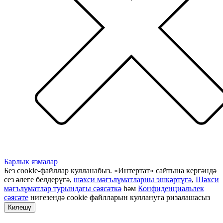
Барлык язмалар
Без cookie-файллар кулланабыз. «Интертат» сайтына кергәндә
сез әлеге белдерүгә,
шәхси мәгълүматларны эшкәртүгә
,
Шәхси
мәгълүматлар турындагы сәясәткә
һәм
Конфиденциальлек
сәясәте
нигезендә cookie файлларын куллануга ризалашасыз
Килешү