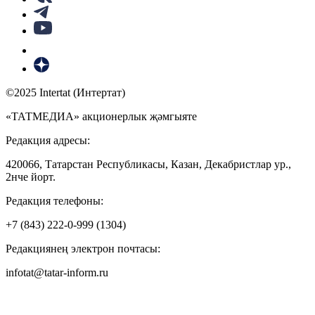
©2025 Intertat (Интертат)
«ТАТМЕДИА» акционерлык җәмгыяте
Редакция адресы:
420066, Татарстан Республикасы, Казан, Декабристлар ур.,
2нче йорт.
Редакция телефоны:
+7 (843) 222-0-999 (1304)
Редакциянең электрон почтасы:
infotat@tatar-inform.ru