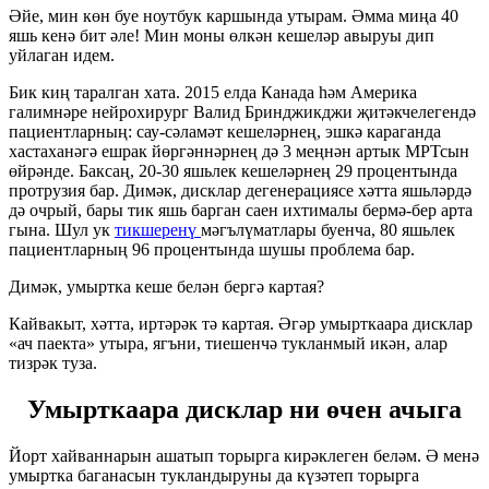
Әйе, мин көн буе ноутбук каршында утырам. Әмма миңа 40
яшь кенә бит әле! Мин моны өлкән кешеләр авыруы дип
уйлаган идем.
Бик киң таралган хата. 2015 елда Канада һәм Америка
галимнәре нейрохирург Валид Бринджикджи җитәкчелегендә
пациентларның: сау-сәламәт кешеләрнең, эшкә караганда
хастаханәгә ешрак йөргәннәрнең дә 3 меңнән артык МРТсын
өйрәнде. Баксаң, 20-30 яшьлек кешеләрнең 29 процентында
протрузия бар. Димәк, дисклар дегенерациясе хәтта яшьләрдә
дә очрый, бары тик яшь барган саен ихтималы бермә-бер арта
гына. Шул ук
тикшеренү
мәгълүматлары буенча, 80 яшьлек
пациентларның 96 процентында шушы проблема бар.
Димәк, умыртка кеше белән бергә картая?
Кайвакыт, хәтта, иртәрәк тә картая. Әгәр умырткаара дисклар
«ач паекта» утыра, ягъни, тиешенчә тукланмый икән, алар
тизрәк туза.
Умырткаара дисклар ни өчен ачыга
Йорт хайваннарын ашатып торырга кирәклеген беләм. Ә менә
умыртка баганасын тукландыруны да күзәтеп торырга