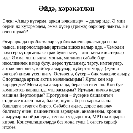
Әйдә, хәрәкәтлән
Элек: «Авыр күтәрмә, аркаң ычкыныр», – диләр иде. Ә мин
берни дә күтәрмәдем, әмма бүсер (грыжа) барыбер чыкты. Ни
өчен шулай?
Әгәр аркада проблемалар зур йөкләнеш аркасында гына
чыкса, неврологларның яртысы эшсез калыр иде. «Чемодан
һәм гер күтәргәндә саграк булыгыз», – дип кенә кисәтерләр
иде. Әмма, чынлыкта, моның миллион сәбәбе бар:
нәселдәнлек начар булу, дөрес тукланмау, тарту, имгәнүләр,
артык авырлык, кайбер авырулар, пубертат чорда (җенси
өлгерү) кисәк үсеп китү. Өстәвенә, бүсер – бик мәкерле авыру.
Спортзалда артык актив кыланасыңмы? Ярты көн кар
көрәдеңме? Менә арка авырта да, бераз ял итеп ал. Көн буе
компьютер каршында утырасыңмы? Иртәдән кичкә кадәр
машина йөртәсеңме? Протрузия – бүсерне башлангыч
стадиясе килеп чыга, бәлки, шушы бераз хәрәкәтләнә
башларга этәргеч бирер. Сәбәбен аңлау, дөрес дәвалау
билгеләү өчен, пациентның зарларын, анамнезны, хроник
авыруларны өйрәнергә, тестлар уздырырга, МРТны карарга
кирәк. Консультацияләрдә без моңа тулы 1 сәгать сарыф
итәбез.