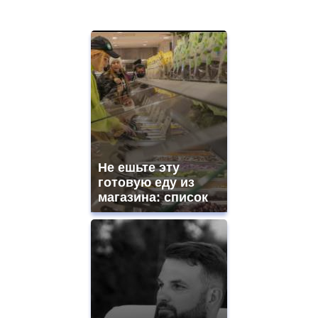
Не ешьте эту
готовую еду из
магазина: список