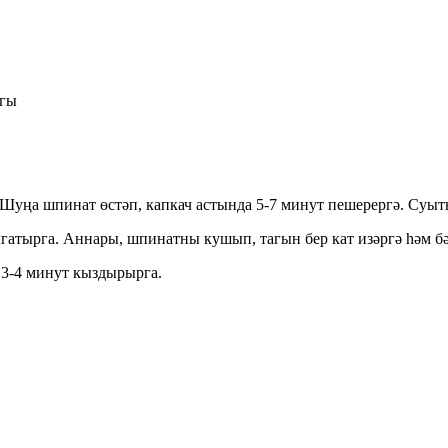
ыгы
 Шуңа шпинат өстәп, капкач астында 5-7 минут пешерергә. Суыт
гатырга. Аннары, шпинатны кушып, тагын бер кат изәргә һәм бә
 3-4 минут кыздырырга.