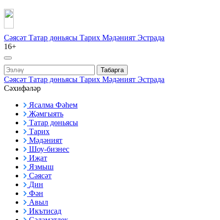
Сәясәт
Татар дөньясы
Тарих
Мәдәният
Эстрада
16+
Табарга
Сәясәт
Татар дөньясы
Тарих
Мәдәният
Эстрада
Сәхифәләр
Ясалма Фәһем
Җәмгыять
Татар дөньясы
Тарих
Мәдәният
Шоу-бизнес
Иҗат
Язмыш
Сәясәт
Дин
Фән
Авыл
Икътисад
Сәламәтлек