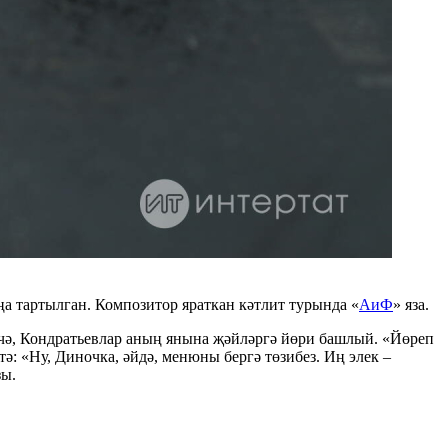
ңа тартылган. Композитор яраткан кәтлит турында «
АиФ
» яза.
нчә, Кондратьевлар аның янына җәйләргә йөри башлый. «Йөреп
тә: «Ну, Диночка, әйдә, менюны бергә төзибез. Иң элек –
зы.