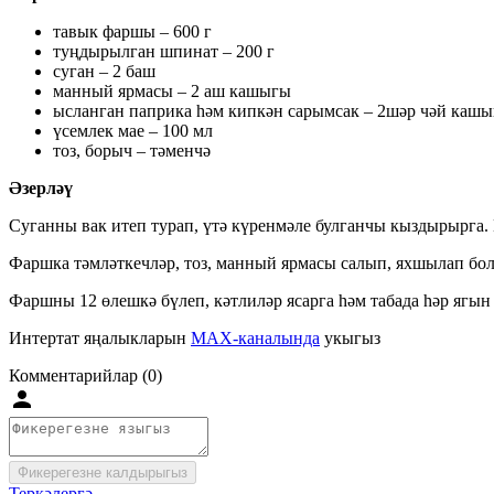
тавык фаршы – 600 г
туңдырылган шпинат – 200 г
суган – 2 баш
манный ярмасы – 2 аш кашыгы
ысланган паприка һәм кипкән сарымсак – 2шәр чәй каш
үсемлек мае – 100 мл
тоз, борыч – тәменчә
Әзерләү
Суганны вак итеп турап, үтә күренмәле булганчы кыздырырга.
Фаршка тәмләткечләр, тоз, манный ярмасы салып, яхшылап бол
Фаршны 12 өлешкә бүлеп, кәтлиләр ясарга һәм табада һәр ягын
Интертат яңалыкларын
MAX-каналында
укыгыз
Комментарийлар (0)
Фикерегезне калдырыгыз
Теркәлергә