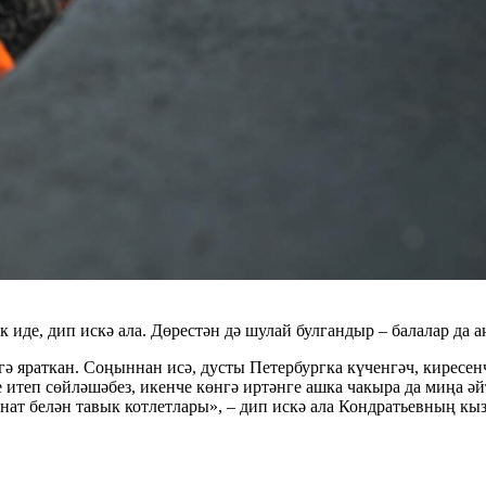
де, дип искә ала. Дөрестән дә шулай булгандыр – балалар да а
ә яраткан. Соңыннан исә, дусты Петербургка күченгәч, киресе
ле итеп сөйләшәбез, икенче көнгә иртәнге ашка чакыра да миңа әй
нат белән тавык котлетлары», – дип искә ала Кондратьевның кы