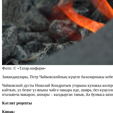
Фото: © «Татар-информ»
Замандашлары, Петр Чайковскийның күңеле балаларныкы кебек и
Чайковский дусты Николай Кондратьев утарына кунакка килерг
кайткач, ул безне үз янына чәйгә чакыра иде, шаяра, без күңел
итальянча макарон, аннары – кыздырган тавык, йә булмаса шпи
Кәтлит рецепты
Кирәк: