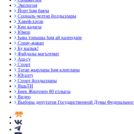
Экология
Йорт һәм бакча
Социаль челтәр йолдызлары
Хәвеф-хәтәр
Көн кадагы
Юмор
Һава торышы һәм ай календаре
Сорау-җавап
Бу кызык!
Файдалы мәгълүмат
Аш-су
Спорт
Татар җырлары һәм клиплары
Югалту
Спорт йолдызлары
ЯшьТИ
Бөек Җиңүнең 80 еллыгы
Видео
Выборы депутатов Государственной Думы Федерального