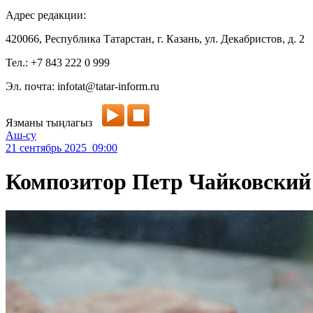
Адрес редакции:
420066, Республика Татарстан, г. Казань, ул. Декабристов, д. 2
Тел.: +7 843 222 0 999
Эл. почта: infotat@tatar-inform.ru
Язманы тыңлагыз
Аш-су
21 сентябрь 2025 09:00
Композитор Петр Чайковский