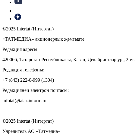
©2025 Intertat (Интертат)
«ТАТМЕДИА» акционерлык җәмгыяте
Редакция адресы:
420066, Татарстан Республикасы, Казан, Декабристлар ур., 2нче
Редакция телефоны:
+7 (843) 222-0-999 (1304)
Редакциянең электрон почтасы:
infotat@tatar-inform.ru
©2025 Intertat (Интертат)
Учредитель АО «Татмедиа»