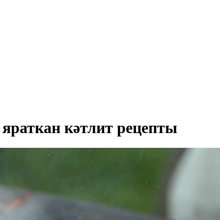
 яраткан кәтлит рецепты