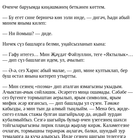
Өченче баруымда киңәшмәнең беткәнен көттем.
— Бу егет сине берничә көн эзли инде, — дигәч, Һади абый
минем яныма килеп:
— Ни йомыш? — диде.
Ничек сүз башларга белми, уңайсызланып кына:
— Гафу итегез… Мин Җәүдәт Фәйзуллин, теге «Яктылык»…
— дип сүз башлаган идем, ул, ачылып:
— Ә-ә, сез Харис абый малае, — дип, мине култыклап, бер
буш өстәл янына китереп утыртты.
— Мин сезнең «поэма» дип аталган язмагызны укыдым.
Ачыктан-ачык сөйләшик. Әсәрегез миңа ошамады. Сәбәбе —
сез бүгенге тормыштан аерылып, ярым символик, ярым
мифик әсәр язгансыз, — дип башлады ул сүзен. Тәмәке
кабызды, ә мин тын да алмый тыңлыйм. — Менә без, җиде-
сигез еллык стажы булган шагыйрьләр дә, андый зурдан
кубалмыйбыз. Сезгә шагыйрь булыр өчен үзегезнең шәхси
тойгыларыгызны лирик планда җырлау кирәк. Каләмегезне
очлагач, тормышны тирәнрәк аңлагач, бәлки, шундый зур
темаларга да күчә алырсыз. Инде сезнең шигьри телегезгә