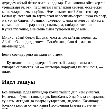
дүрт дәү абзый безне озата килделәр. Пианиноны өйгә кертеп
урнаштыргач, әти, парланган такталарын сөртеп, өске-аскы
капкачларын ачып куйды. Эче алтынмыни? Ялт итеп тора.
Болай да, тегеләй дә тартылган берсеннән-берсе нечкә кыллар,
матур, ак башлы, йомшак чүкечләр. Суыктан кергәч уйнарга
ярамый икән, берәр көн җылынырга, кибәргә тиеш икән.
Күпкә түзгәнне, анысына гына түзәрмен инде аны…
Мидхәт абый белән Шәүкәт мәктәптән кайтып керделәр.
Абый: «О-о!» диде, энем: «Во-о!» дип, баш бармагын
шәмләндерде.
Безне сөендерүенә шатланган әтием:
— Бу пианиноның кадерен белегез, балалар, яхшы итеп
уйнарга өйрәнегез. Ул — шагыйрь Дәрдмәнд пианиносы, —
диде.
Идел ташуы
Боз акканда Идел шулкадәр көчле ташыр дип кем уйлаган.
Коточкыч булып ташыды ул. Бишбалта, Яңа бистә якларында
су алты метрдан да югары күтәрелгән, диделәр. Казанкадан
болакка кергән су чак кына Проломный (хәзерге Бауман —