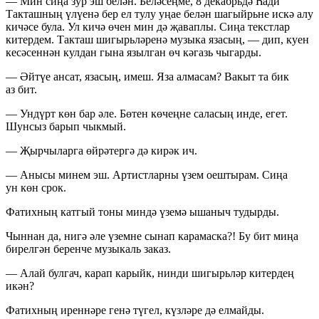
— Мин сиңа зур эш белән. Беләсеңме, 8 декабрьдә Һади
Такташның үлүенә бер ел тулу уңае белән шагыйрьне искә алу
кичәсе була. Ул кичә өчен мин дә җаваплы. Сиңа текстлар
китердем. Такташ шигырьләренә музыка язасың, — дип, куен
кесәсеннән кулдан гына язылган өч кәгазь чыгарды.
— Әйтүе ансат, язасың, имеш. Яза алмасам? Вакыт та бик
аз бит.
— Ундүрт көн бар әле. Бөтен көчеңне саласың инде, егет.
Шунсыз барып чыкмый.
— Җырчыларга өйрәтергә дә кирәк ич.
— Анысы минем эш. Артистларны үзем оештырам. Сиңа
ун көн срок.
Фатихның катгый тоны миндә үземә ышаныч тудырды.
Чыннан да, нигә әле үземне сынап карамаска?! Бу бит миңа
бирелгән беренче музыкаль заказ.
— Алай булгач, карап карыйк, нинди шигырьләр китердең
икән?
Фатихның иреннәре генә түгел, күзләре дә елмайды.