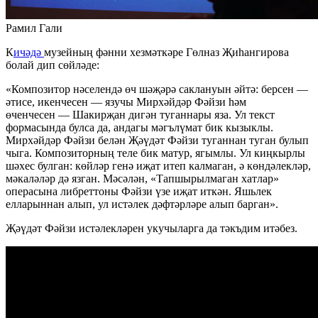
Рамил Гали
К
ичәдә
музейның фәнни хезмәткәре Гөлназ Җиһангирова
болай дип сөйләде:
«Композитор нәселендә өч шәҗәрә саклануын әйтә: берсен —
әтисе, икенчесен — язучы Мирхәйдәр Фәйзи һәм
өченчесен — Шакирҗан дигән туганнары яза. Ул текст
формасында булса да, андагы мәгълүмат бик кызыклы.
Мирхәйдәр Фәйзи белән Җәүдәт Фәйзи туганнан туган булып
чыга. Композиторның теле бик матур, ягымлы. Ул киңкырлы
шәхес булган: көйләр генә иҗат итеп калмаган, ә көндәлекләр,
мәкаләләр дә язган. Мәсәлән, «Тапшырылмаган хатлар»
операсына либреттоны Фәйзи үзе иҗат иткән. Яшьлек
елларыннан алып, ул истәлек дәфтәрләре алып барган».
Җәүдәт Фәйзи истәлекләрен укучыларга да тәкъдим итәбез.