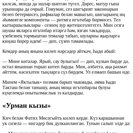
килсәк, монда да эшләр шәптән түгел. Дөрес, матур гына
урыннары да очрый. Гомумән, сез шигърият законнарын
белеп бетермисез, рифмалар белән мавыгып, шигырьнең иң
әһәмиятле компоненты — ритмга игътибар бирмисез. Тел
кытыршылыклары - сезнең зур җитешсезлегегез. Мин сезгә
шушы якларга игътибар итәргә һәм, язган тәкъдирдә,
үзебезнең тормыштан темалар табып, шуларны җырларга
киңәш бирер идем! — дип, сүзен тәмамлады.
Кемдер аның янына килеп нәрсәдер әйткәч, Һади абый:
— Мине көтәләр. Ярый, сау булыгыз! — дип, кулын бирде дә,
өстәл яныннан торып китеп барды. Мин, әлбәттә, аңа рәхмәт
әйттем, нәсихәтен тыңларга сүз бирдем. Ул елмаеп башын иде.
Минем «Яктылык» поэмам барып чыкмады, әмма Һади
Такташ белән танышу, аның миңа игътибарлы булуы
күңелемдә онытылмаслык эз калдырды.
«Урман кызы»
Кич белән Фатих Мөсәгыйть килеп керде. Күз карашыннан
ук сизелә — нигәдер бик дулкынланган. Тунын салып элде дә: