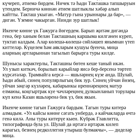
күчереп, әтиемә бирдем. Ничек тә Һади Такташка тапшыруын
үтендем. Берничә көннән әтием шатлыклы хәбәр алып
кайтты. Такташ укыган. «Матур гына урыннары да бар», —
дигән. Үземне чакырган. Нинди зур шатлык!
Икенче көнне үк Гажурга йөгердем. Барып җитәм дигәндә
генә, бер ханым белән Такташның каршыма килгәнен күреп,
туктап калдым. Алар көлешә-көлешә сөйләшеп янымнан үтеп
киттеләр. Күңелем һәм аякларым кушуы буенча, миңа
аларның артларыннан тагылып барырга туры килде.
Шунысы характерлы, Такташны бөтен кеше таный икән.
Ул узып киткәч, борылып карыйлар яисә бер-берсенә төртеп
күрсәтәләр. Трамвайга керсә — яшьләрнең күзе анда. Шулай,
Һади абый, синең популярлыгың бик зур. Синең уйчан йөзең,
уйчан зәңгәр күзләрең, кабарынкы иреннәреңнең матур
елмаюы, коңгыртрак куе чәчләреңнең дулкынланып торулары
күп кенә Казан яшьләренә бик үз, бик якын.
Икенче көнне тагын Гажурга бардым. Тагын туры китерә
алмадым. «Ул кайсы көнне сәгать унбердә, ә кайчакларда өчтә
генә килә. Аны туры китерүе кыен. Күбрәк Главлитта,
типографиядә була ул. Шулай да иртәгә иртәрәк килеп
карагыз, безнең редколлегия утырыш булмакчы», — диделәр
миңа.