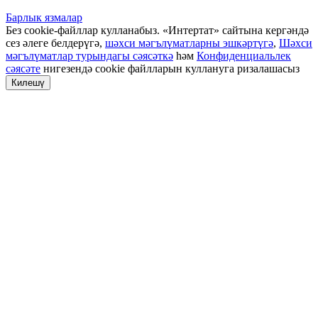
Барлык язмалар
Без cookie-файллар кулланабыз. «Интертат» сайтына кергәндә
сез әлеге белдерүгә,
шәхси мәгълүматларны эшкәртүгә
,
Шәхси
мәгълүматлар турындагы сәясәткә
һәм
Конфиденциальлек
сәясәте
нигезендә cookie файлларын куллануга ризалашасыз
Килешү