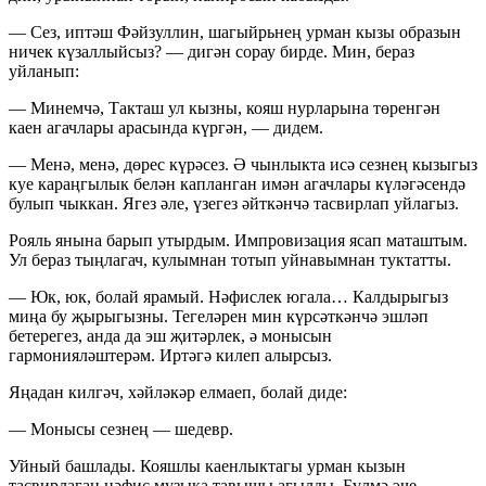
— Сез, иптәш Фәйзуллин, шагыйрьнең урман кызы образын
ничек күзаллыйсыз? — дигән сорау бирде. Мин, бераз
уйланып:
— Минемчә, Такташ ул кызны, кояш нурларына төренгән
каен агачлары арасында күргән, — дидем.
— Менә, менә, дөрес күрәсез. Ә чынлыкта исә сезнең кызыгыз
куе караңгылык белән капланган имән агачлары күләгәсендә
булып чыккан. Ягез әле, үзегез әйткәнчә тасвирлап уйлагыз.
Рояль янына барып утырдым. Импровизация ясап маташтым.
Ул бераз тыңлагач, кулымнан тотып уйнавымнан туктатты.
— Юк, юк, болай ярамый. Нәфислек югала… Калдырыгыз
миңа бу җырыгызны. Тегеләрен мин күрсәткәнчә эшләп
бетерегез, анда да эш җитәрлек, ә монысын
гармонияләштерәм. Иртәгә килеп алырсыз.
Яңадан килгәч, хәйләкәр елмаеп, болай диде:
— Монысы сезнең — шедевр.
Уйный башлады. Кояшлы каенлыктагы урман кызын
тасвирлаган нәфис музыка тавышы агылды. Бүлмә эче