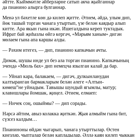
әйтте. Кыйммәтле әйберләрне сатып акча җыйганнар
да пианино алырга булганнар.
Менә ул бәхетле көн дә килеп җитте. Әтием, әйдә, улым дип,
йөк ташый торган чанага утыртып, үзе белән каядыр алып
китте. Ара якын гына икән. Ишегалдына кереп туктадык.
Ифрат бай җиһазлы өйгә кергәч, «Мәрьям ханым» дигән
мөлаем гына апа каршы алды.
— Рәхим итегез, — дип, пианино капкачын ачты.
Димәк, шушы инде ул без ала торган пианино. Капкачының
эчендә «Мюль бах» дип немецча язылган калай да бар.
— Уйнап кара, балакаем, — дигәч, дулкынланудан
калтыранган бармакларым белән әлеге «Алтын-
көмеш”не уйнадым. Тавышы шундый ягымлы, матур;
клавишлары йомшак, җиңел. Әтием, елмаеп:
— Ничек соң, ошыймы? — дип сорады.
Нәрсә әйтим, авыз колакка җиткән. Җыя алмыйм гына бит,
сүзсез калдым…
Пианиноны өйдән чыгарып, чанага утырттылар. Өстен
киезләр, чыпталар белән капладылар. Әллә каян килеп чыккан