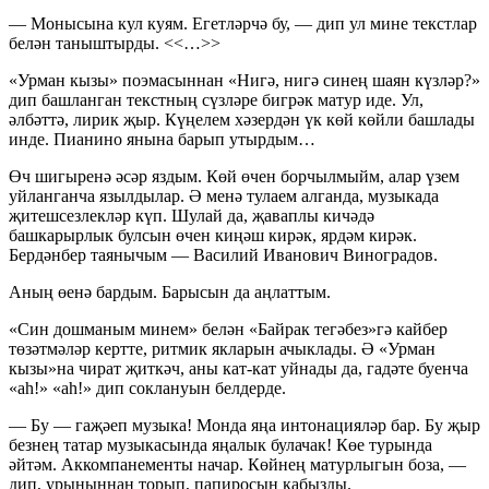
— Монысына кул куям. Егетләрчә бу, — дип ул мине текстлар
белән таныштырды. <<…>>
«Урман кызы» поэмасыннан «Нигә, нигә синең шаян күзләр?»
дип башланган текстның сүзләре бигрәк матур иде. Ул,
әлбәттә, лирик җыр. Күңелем хәзердән үк көй көйли башлады
инде. Пианино янына барып утырдым…
Өч шигыренә әсәр яздым. Көй өчен борчылмыйм, алар үзем
уйланганча язылдылар. Ә менә тулаем алганда, музыкада
җитешсезлекләр күп. Шулай да, җаваплы кичәдә
башкарырлык булсын өчен киңәш кирәк, ярдәм кирәк.
Бердәнбер таянычым — Василий Иванович Виноградов.
Аның өенә бардым. Барысын да аңлаттым.
«Син дошманым минем» белән «Байрак тегәбез»гә кайбер
төзәтмәләр кертте, ритмик якларын ачыклады. Ә «Урман
кызы»на чират җиткәч, аны кат-кат уйнады да, гадәте буенча
«аһ!» «аһ!» дип соклануын белдерде.
— Бу — гаҗәеп музыка! Монда яңа интонацияләр бар. Бу җыр
безнең татар музыкасында яңалык булачак! Көе турында
әйтәм. Аккомпанементы начар. Көйнең матурлыгын боза, —
дип, урыныннан торып, папиросын кабызды.