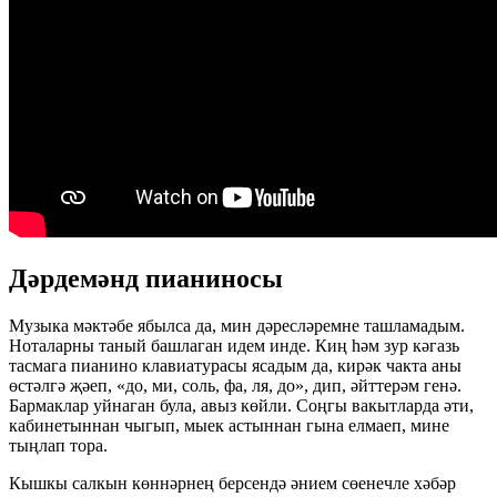
Дәрдемәнд пианиносы
Музыка мәктәбе ябылса да, мин дәресләремне ташламадым.
Ноталарны таный башлаган идем инде. Киң һәм зур кәгазь
тасмага пианино клавиатурасы ясадым да, кирәк чакта аны
өстәлгә җәеп, «до, ми, соль, фа, ля, до», дип, әйттерәм генә.
Бармаклар уйнаган була, авыз көйли. Соңгы вакытларда әти,
кабинетыннан чыгып, мыек астыннан гына елмаеп, мине
тыңлап тора.
Кышкы салкын көннәрнең берсендә әнием сөенечле хәбәр