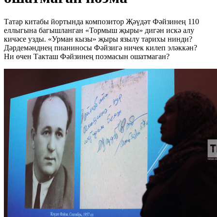
Татар китабы йортында композитор Җәүдәт Фәйзинең 110
еллыгына багышланган «Тормыш җыры» дигән искә алу
кичәсе узды. «Урман кызы» җыры язылу тарихы нинди?
Дәрдемәнднең пианиносы Фәйзигә ничек килеп эләккән?
Ни өчен Такташ Фәйзинең поэмасын ошатмаган?