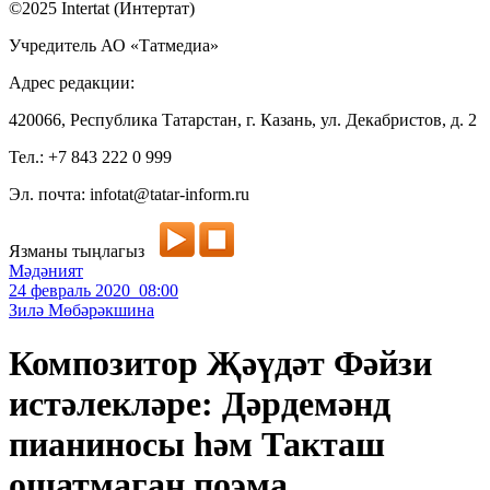
©2025 Intertat (Интертат)
Учредитель АО «Татмедиа»
Адрес редакции:
420066, Республика Татарстан, г. Казань, ул. Декабристов, д. 2
Тел.: +7 843 222 0 999
Эл. почта: infotat@tatar-inform.ru
Язманы тыңлагыз
Мәдәният
24 февраль 2020 08:00
Зилә Мөбәрәкшина
Композитор Җәүдәт Фәйзи
истәлекләре: Дәрдемәнд
пианиносы һәм Такташ
ошатмаган поэма