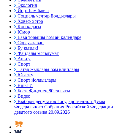
Экология
Йорт һәм бакча
Социаль челтәр йолдызлары
Хәвеф-хәтәр
Көн кадагы
Юмор
Һава торышы һәм ай календаре
Сорау-җавап
Бу кызык!
Файдалы мәгълүмат
Аш-су
Спорт
Татар җырлары һәм клиплары
Югалту
Спорт йолдызлары
ЯшьТИ
Бөек Җиңүнең 80 еллыгы
Видео
Выборы депутатов Государственной Думы
Федерального Собрания Российской Федерации
девятого созыва 20.09.2026