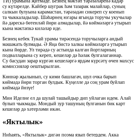
ТИ) урамына җитмәде. Безнең мәктәп тәрәзәләренә кадәр
су күтәрелде. Кайбер шуграк һәм тазарак малайлар, суның
салкын булуына карамастан, тәрәзәдән сикереп су коенып
та чыккаладылар. Шәһәрнең югары ягында торучы укучылар
йә дәрескә бөтенләй йөри алмадылар, йә көймәләргә утырып
кына мәктәпкә киләләр иде.
Безнең кебек Тукай урамы тирәсендә торучыларга андый
мәшәкать булмады. Ә Яңа бистә халкы көймәләргә утырып
кына йөрде. Ул тирәдә су астында калган йортларның
подвалларына су кереп, кешеләр дә һәлак булгалаганнар.
Су басудан зарар күргән кешеләргә ярдәм күрсәтү өчен махсус
комиссияләр оештырылган.
Көннәр җылынып, су кими башлагач, шул очка барып
көймәдә йөри торган булдык. Күңелле дә соң урам буйлап
көймәдә йөзүе!
Мин Иделне ел да шулай ташыйдыр дип уйлаган идем. Алай
булып чыкмады. Мондый зур ташуның булганын бик карт
кешеләр дә хәтерләми икән.
«Яктылык»
Ниһаять, «Яктылык» дигән поэма язып бетердем. Акка