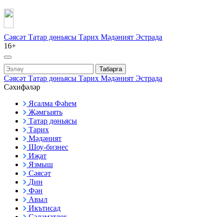
Сәясәт
Татар дөньясы
Тарих
Мәдәният
Эстрада
16+
Табарга
Сәясәт
Татар дөньясы
Тарих
Мәдәният
Эстрада
Сәхифәләр
Ясалма Фәһем
Җәмгыять
Татар дөньясы
Тарих
Мәдәният
Шоу-бизнес
Иҗат
Язмыш
Сәясәт
Дин
Фән
Авыл
Икътисад
Сәламәтлек