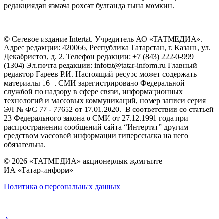
редакциядән язмача рөхсәт булганда гына мөмкин.
© Сетевое издание Intertat. Учредитель АО «ТАТМЕДИА».
Адрес редакции: 420066, Республика Татарстан, г. Казань, ул.
Декабристов, д. 2. Телефон редакции: +7 (843) 222-0-999
(1304) Эл.почта редакции: infotat@tatar-inform.ru Главный
редактор Гареев Р.И. Настоящий ресурс может содержать
материалы 16+. СМИ зарегистрировано Федеральной
службой по надзору в сфере связи, информационных
технологий и массовых коммуникаций, номер записи серия
ЭЛ № ФС 77 - 77652 от 17.01.2020. В соответствии со статьей
23 Федерального закона о СМИ от 27.12.1991 года при
распространении сообщений сайта “Интертат” другим
средством массовой информации гиперссылка на него
обязательна.
© 2026 «ТАТМЕДИА» акционерлык җәмгыяте
ИА «Татар-информ»
Политика о персональных данных