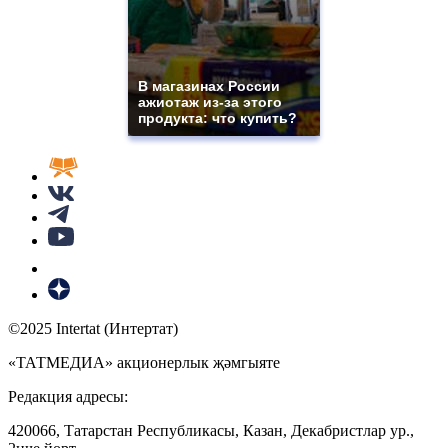
В магазинах России
ажиотаж из-за этого
продукта: что купить?
©2025 Intertat (Интертат)
«ТАТМЕДИА» акционерлык җәмгыяте
Редакция адресы:
420066, Татарстан Республикасы, Казан, Декабристлар ур.,