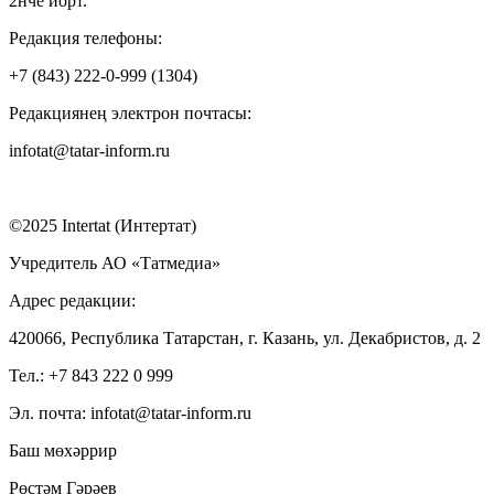
2нче йорт.
Редакция телефоны:
+7 (843) 222-0-999 (1304)
Редакциянең электрон почтасы:
infotat@tatar-inform.ru
©2025 Intertat (Интертат)
Учредитель АО «Татмедиа»
Адрес редакции:
420066, Республика Татарстан, г. Казань, ул. Декабристов, д. 2
Тел.: +7 843 222 0 999
Эл. почта: infotat@tatar-inform.ru
Баш мөхәррир
Рөстәм Гәрәев