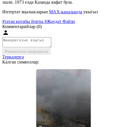
эшли. 1973 елда Казанда вафат була.
Интертат яңалыкларын
MAX-каналында
укыгыз
#татар китабы йорты
#Җәүдәт Фәйзи
Комментарийлар (0)
Фикерегезне калдырыгыз
Теркәлергә
Калган символлар: