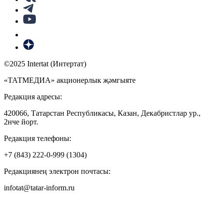
©2025 Intertat (Интертат)
«ТАТМЕДИА» акционерлык җәмгыяте
Редакция адресы:
420066, Татарстан Республикасы, Казан, Декабристлар ур.,
2нче йорт.
Редакция телефоны:
+7 (843) 222-0-999 (1304)
Редакциянең электрон почтасы:
infotat@tatar-inform.ru