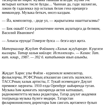
яктырып киткән төсле булды… Чыннан да, гади эшләнгән,
ләкин бу гадилеккә зур осталык белән генә ирешергә
мөмкиндер. Музыка беткәч, өнсез калдым.
— Йә, композитор, - диде ул, — җырыгызны ошаттыгызмы?
— Бик ошый! Сезгә рәхмәтемне ничек аңлатырга да белмим,
Василий Иванович!
— Анысы ерунда! Гомерле булса — безгә шул җитә.
Материаллар Җәүдәт Фәйзинең «Халык җәүһәрләре. Күңелем
кыллары. Татар халык көйләре. Истәлекләр». — Казан: Тат.
кит. нәшр., 1987. — 392 б. китабыннан язып алынды.
Җәүдәт Харис улы Фәйзи - күренекле композитор,
фольклорчы, РСФСРның атказанган сәнгать эшлеклесе,
ТАССРның халык артисты, Г. Тукай исемендәге Дәүләт
премиясе лауреаты. 1910 елда Оренбург шәһәрендә туган.
Музыка һәм җәмәгать эшләрендә актив катнашып,
радиокомитетта музыка редакторы, Татар дәүләт академия
театрында музыка бүлеге мөдире, Татарстан
филармониясенең директоры һәм сәнгать җитәкчесе булып