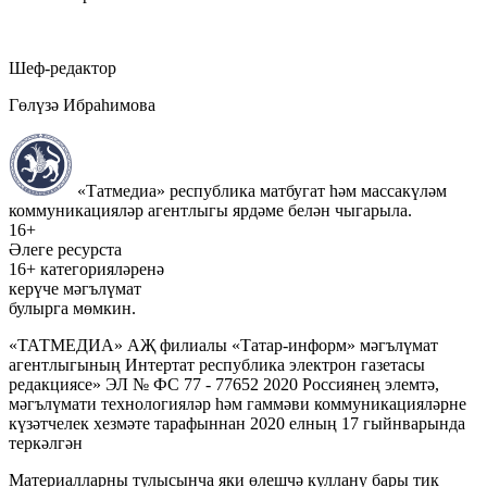
Шеф-редактор
Гөлүзә Ибраһимова
«Татмедиа» республика матбугат һәм массакүләм
коммуникацияләр агентлыгы ярдәме белән чыгарыла.
16+
Әлеге ресурста
16+ категорияләренә
керүче мәгълүмат
булырга мөмкин.
«ТАТМЕДИА» АҖ филиалы «Татар-информ» мәгълүмат
агентлыгының Интертат республика электрон газетасы
редакциясе» ЭЛ № ФС 77 - 77652 2020 Россиянең элемтә,
мәгълүмати технологияләр һәм гаммәви коммуникацияләрне
күзәтчелек хезмәте тарафыннан 2020 елның 17 гыйнварында
теркәлгән
Материалларны тулысынча яки өлешчә куллану бары тик