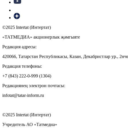
©2025 Intertat (Интертат)
«ТАТМЕДИА» акционерлык җәмгыяте
Редакция адресы:
420066, Татарстан Республикасы, Казан, Декабристлар ур., 2нче
Редакция телефоны:
+7 (843) 222-0-999 (1304)
Редакциянең электрон почтасы:
infotat@tatar-inform.ru
©2025 Intertat (Интертат)
Учредитель АО «Татмедиа»