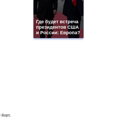
Где будет встреча
президентов США
и России: Европа?
 йорт.