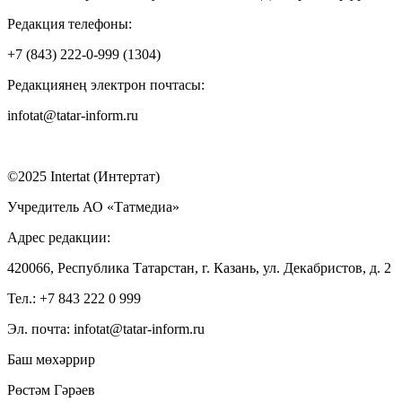
Редакция телефоны:
+7 (843) 222-0-999 (1304)
Редакциянең электрон почтасы:
infotat@tatar-inform.ru
©2025 Intertat (Интертат)
Учредитель АО «Татмедиа»
Адрес редакции:
420066, Республика Татарстан, г. Казань, ул. Декабристов, д. 2
Тел.: +7 843 222 0 999
Эл. почта: infotat@tatar-inform.ru
Баш мөхәррир
Рөстәм Гәрәев