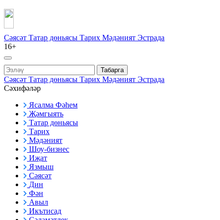
Сәясәт
Татар дөньясы
Тарих
Мәдәният
Эстрада
16+
Табарга
Сәясәт
Татар дөньясы
Тарих
Мәдәният
Эстрада
Сәхифәләр
Ясалма Фәһем
Җәмгыять
Татар дөньясы
Тарих
Мәдәният
Шоу-бизнес
Иҗат
Язмыш
Сәясәт
Дин
Фән
Авыл
Икътисад
Сәламәтлек