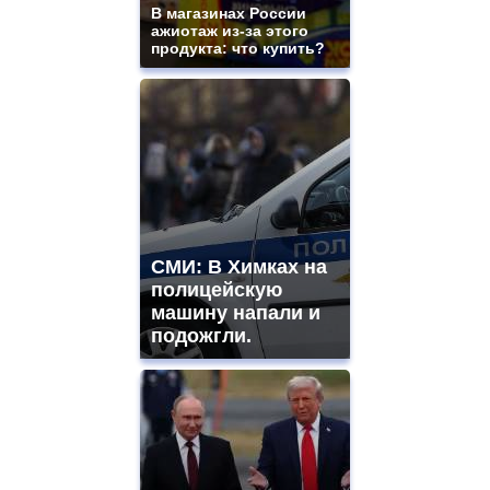
В магазинах России
ажиотаж из-за этого
продукта: что купить?
СМИ: В Химках на
полицейскую
машину напали и
подожгли.