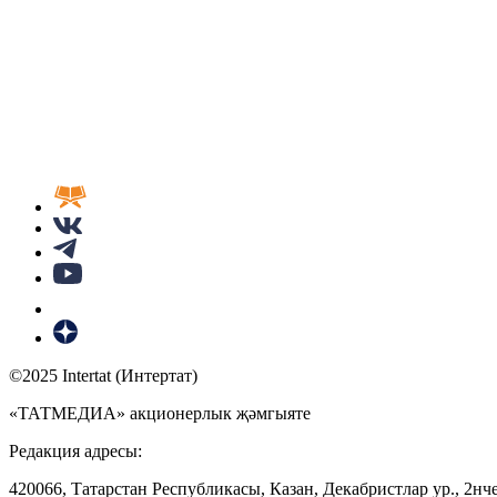
©2025 Intertat (Интертат)
«ТАТМЕДИА» акционерлык җәмгыяте
Редакция адресы:
420066, Татарстан Республикасы, Казан, Декабристлар ур., 2нче