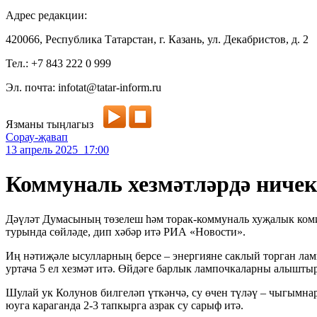
Адрес редакции:
420066, Республика Татарстан, г. Казань, ул. Декабристов, д. 2
Тел.: +7 843 222 0 999
Эл. почта: infotat@tatar-inform.ru
Язманы тыңлагыз
Сорау-җавап
13 апрель 2025 17:00
Коммуналь хезмәтләрдә ничек
Дәүләт Думасының төзелеш һәм торак-коммуналь хуҗалык ком
турында сөйләде, дип хәбәр итә РИА «Новости».
Иң нәтиҗәле ысулларның берсе – энергияне саклый торган лам
уртача 5 ел хезмәт итә. Өйдәге барлык лампочкаларны алышты
Шулай ук Колунов билгеләп үткәнчә, су өчен түләү – чыгымнар
юуга караганда 2-3 тапкырга азрак су сарыф итә.