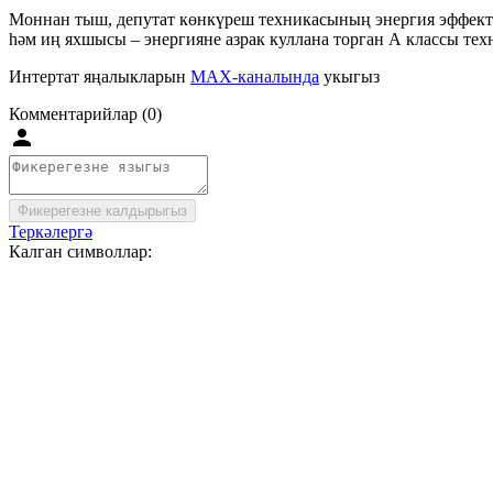
Моннан тыш, депутат көнкүреш техникасының энергия эффекти
һәм иң яхшысы – энергияне азрак куллана торган А классы тех
Интертат яңалыкларын
MAX-каналында
укыгыз
Комментарийлар (0)
Фикерегезне калдырыгыз
Теркәлергә
Калган символлар: