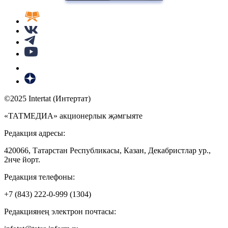
©2025 Intertat (Интертат)
«ТАТМЕДИА» акционерлык җәмгыяте
Редакция адресы:
420066, Татарстан Республикасы, Казан, Декабристлар ур.,
2нче йорт.
Редакция телефоны:
+7 (843) 222-0-999 (1304)
Редакциянең электрон почтасы: