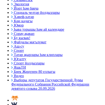
Экология
Йорт һәм бакча
Социаль челтәр йолдызлары
Хәвеф-хәтәр
Көн кадагы
Юмор
Һава торышы һәм ай календаре
Сорау-җавап
Бу кызык!
Файдалы мәгълүмат
Аш-су
Спорт
Татар җырлары һәм клиплары
Югалту
Спорт йолдызлары
ЯшьТИ
Бөек Җиңүнең 80 еллыгы
Видео
Выборы депутатов Государственной Думы
Федерального Собрания Российской Федерации
девятого созыва 20.09.2026