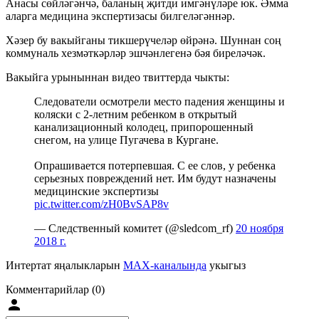
Анасы сөйләгәнчә, баланың җитди имгәнүләре юк. Әмма
аларга медицина экспертизасы билгеләгәннәр.
Хәзер бу вакыйганы тикшерүчеләр өйрәнә. Шуннан соң
коммуналь хезмәткәрләр эшчәнлегенә бәя биреләчәк.
Вакыйга урыныннан видео твиттерда чыкты:
Следователи осмотрели место падения женщины и
коляски с 2-летним ребенком в открытый
канализационный колодец, припорошенный
снегом, на улице Пугачева в Кургане.
Опрашивается потерпевшая. С ее слов, у ребенка
серьезных повреждений нет. Им будут назначены
медицинские экспертизы
pic.twitter.com/zH0BvSAP8v
— Следственный комитет (@sledcom_rf)
20 ноября
2018 г.
Интертат яңалыкларын
MAX-каналында
укыгыз
Комментарийлар (0)