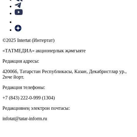
©2025 Intertat (Интертат)
«ТАТМЕДИА» акционерлык җәмгыяте
Редакция адресы:
420066, Татарстан Республикасы, Казан, Декабристлар ур.,
2нче йорт.
Редакция телефоны:
+7 (843) 222-0-999 (1304)
Редакциянең электрон почтасы:
infotat@tatar-inform.ru