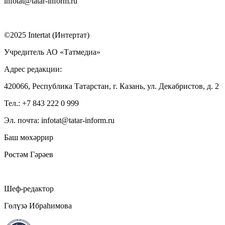
infotat@tatar-inform.ru
©2025 Intertat (Интертат)
Учредитель АО «Татмедиа»
Адрес редакции:
420066, Республика Татарстан, г. Казань, ул. Декабристов, д. 2
Тел.: +7 843 222 0 999
Эл. почта: infotat@tatar-inform.ru
Баш мөхәррир
Рөстәм Гәрәев
Шеф-редактор
Гөлүзә Ибраһимова