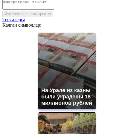
Фикерегезне калдырыгыз
Теркәлергә
Калган символлар:
На Урале из казны
были украдены 18
миллионов рублей