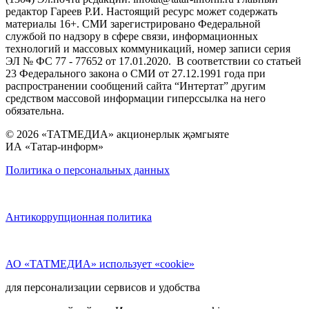
редактор Гареев Р.И. Настоящий ресурс может содержать
материалы 16+. СМИ зарегистрировано Федеральной
службой по надзору в сфере связи, информационных
технологий и массовых коммуникаций, номер записи серия
ЭЛ № ФС 77 - 77652 от 17.01.2020. В соответствии со статьей
23 Федерального закона о СМИ от 27.12.1991 года при
распространении сообщений сайта “Интертат” другим
средством массовой информации гиперссылка на него
обязательна.
© 2026 «ТАТМЕДИА» акционерлык җәмгыяте
ИА «Татар-информ»
Политика о персональных данных
Антикоррупционная политика
АО «ТАТМЕДИА» использует «cookie»
для персонализации сервисов и удобства