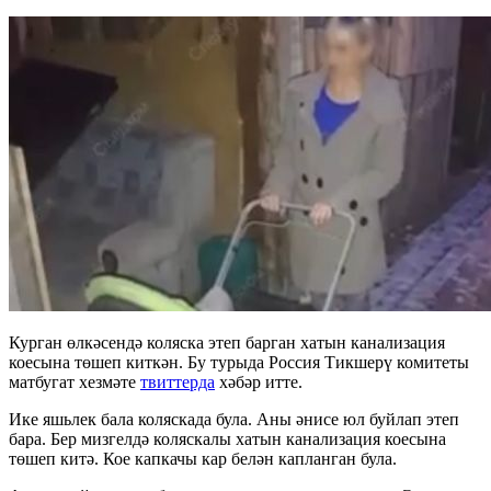
Курган өлкәсендә коляска этеп барган хатын канализация
коесына төшеп киткән. Бу турыда Россия Тикшерү комитеты
матбугат хезмәте
твиттерда
хәбәр итте.
Ике яшьлек бала коляскада була. Аны әнисе юл буйлап этеп
бара. Бер мизгелдә коляскалы хатын канализация коесына
төшеп китә.
Кое капкачы
кар белән капланган була.