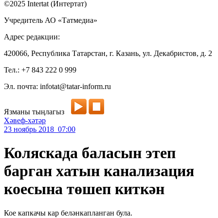
©2025 Intertat (Интертат)
Учредитель АО «Татмедиа»
Адрес редакции:
420066, Республика Татарстан, г. Казань, ул. Декабристов, д. 2
Тел.: +7 843 222 0 999
Эл. почта: infotat@tatar-inform.ru
Язманы тыңлагыз
Хәвеф-хәтәр
23 ноябрь 2018 07:00
Коляскада баласын этеп
барган хатын канализация
коесына төшеп киткән
Кое капкачы кар беләнкапланган була.