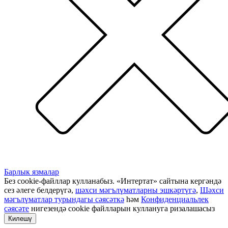
Барлык язмалар
Без cookie-файллар кулланабыз. «Интертат» сайтына кергәндә
сез әлеге белдерүгә,
шәхси мәгълүматларны эшкәртүгә
,
Шәхси
мәгълүматлар турындагы сәясәткә
һәм
Конфиденциальлек
сәясәте
нигезендә cookie файлларын куллануга ризалашасыз
Килешү