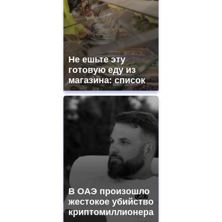
Не ешьте эту
готовую еду из
магазина: список
В ОАЭ произошло
жестокое убийство
криптомиллионера