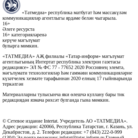
«Татмедиа» республика матбугат һәм массакүләм
коммуникацияләр агентлыгы ярдәме белән чыгарыла.
16+
Әлеге ресурста
16+ категорияләренә
керүче мәгълүмат
булырга мөмкин.
«ТАТМЕДИА» АҖ филиалы «Татар-информ» мәгълүмат
агентлыгының Интертат республика электрон газетасы
редакциясе» ЭЛ № ФС 77 - 77652 2020 Россиянең элемтә,
мәгълүмати технологияләр һәм гаммәви коммуникацияләрне
күзәтчелек хезмәте тарафыннан 2020 елның 17 гыйнварында
теркәлгән
Материалларны тулысынча яки өлешчә куллану бары тик
редакциядән язмача рөхсәт булганда гына мөмкин.
© Сетевое издание Intertat. Учредитель АО «ТАТМЕДИА».
Адрес редакции: 420066, Республика Татарстан, г. Казань, ул.
Декабристов, д. 2. Телефон редакции: +7 (843) 222-0-999
(1304) Эл.почта редакции: infotat@tatar-inform.ru Главный