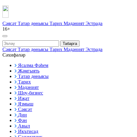
Сәясәт
Татар дөньясы
Тарих
Мәдәният
Эстрада
16+
Табарга
Сәясәт
Татар дөньясы
Тарих
Мәдәният
Эстрада
Сәхифәләр
Ясалма Фәһем
Җәмгыять
Татар дөньясы
Тарих
Мәдәният
Шоу-бизнес
Иҗат
Язмыш
Сәясәт
Дин
Фән
Авыл
Икътисад
Сәламәтлек