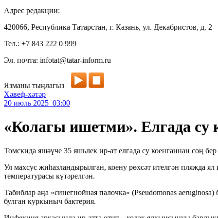
Адрес редакции:
420066, Республика Татарстан, г. Казань, ул. Декабристов, д. 2
Тел.: +7 843 222 0 999
Эл. почта: infotat@tatar-inform.ru
Язманы тыңлагыз
Хәвеф-хәтәр
20 июль 2025 03:00
«Колагы ишетми». Елгада су 
Томскида яшәүче 35 яшьлек ир-ат елгада су коенганнан соң бер 
Ул махсус җиһазландырылган, коену рөхсәт ителгән пляжда ял 
температурасы күтәрелгән.
Табиблар аңа «синегнойная палочка» (Pseudomonas aeruginosa)
булган куркыныч бактерия.
Инфекция аркасында ир-атта отит – колак ялкынсынуы барлыкк