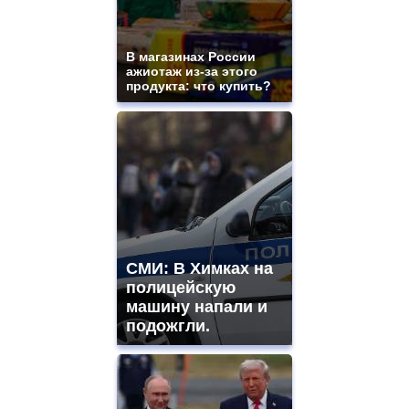
В магазинах России
ажиотаж из-за этого
продукта: что купить?
СМИ: В Химках на
полицейскую
машину напали и
подожгли.