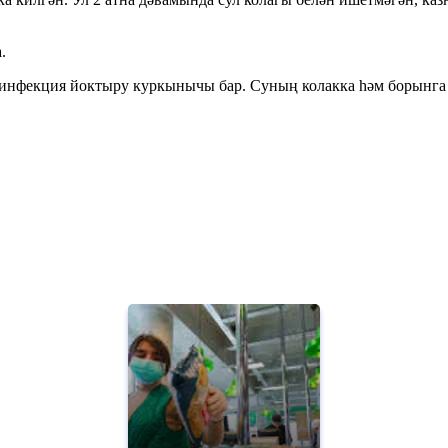
.
а инфекция йоктыру куркынычы бар. Суның колакка һәм борынга 