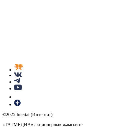
©2025 Intertat (Интертат)
«ТАТМЕДИА» акционерлык җәмгыяте