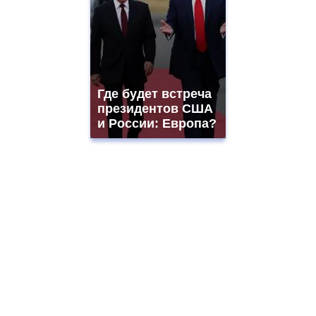
Где будет встреча
президентов США
и России: Европа?