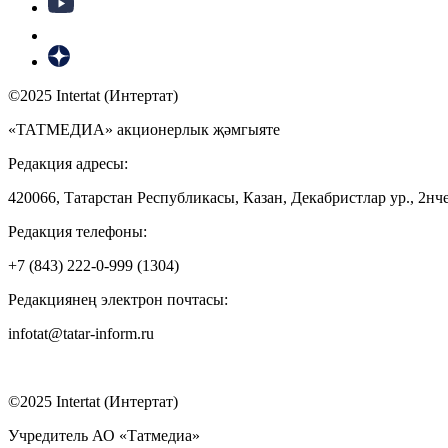
©2025 Intertat (Интертат)
«ТАТМЕДИА» акционерлык җәмгыяте
Редакция адресы:
420066, Татарстан Республикасы, Казан, Декабристлар ур., 2нче
Редакция телефоны:
+7 (843) 222-0-999 (1304)
Редакциянең электрон почтасы:
infotat@tatar-inform.ru
©2025 Intertat (Интертат)
Учредитель АО «Татмедиа»