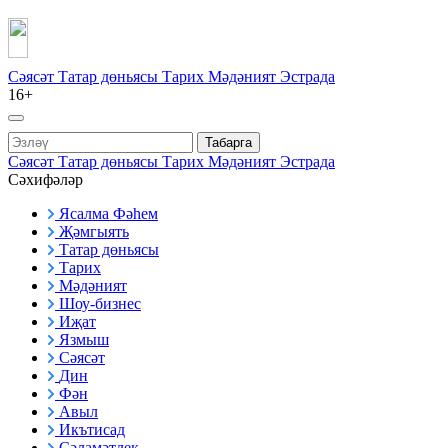
Сәясәт
Татар дөньясы
Тарих
Мәдәният
Эстрада
16+
Табарга
Сәясәт
Татар дөньясы
Тарих
Мәдәният
Эстрада
Сәхифәләр
Ясалма Фәһем
Җәмгыять
Татар дөньясы
Тарих
Мәдәният
Шоу-бизнес
Иҗат
Язмыш
Сәясәт
Дин
Фән
Авыл
Икътисад
Сәламәтлек