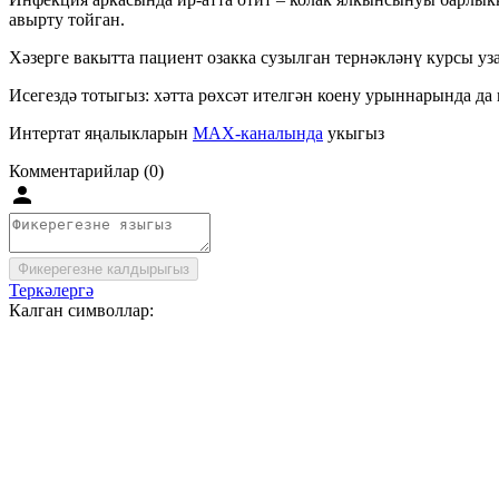
авырту тойган.
Хәзерге вакытта пациент озакка сузылган тернәкләнү курсы уза
Исегездә тотыгыз: хәтта рөхсәт ителгән коену урыннарында д
Интертат яңалыкларын
MAX-каналында
укыгыз
Комментарийлар (0)
Фикерегезне калдырыгыз
Теркәлергә
Калган символлар: