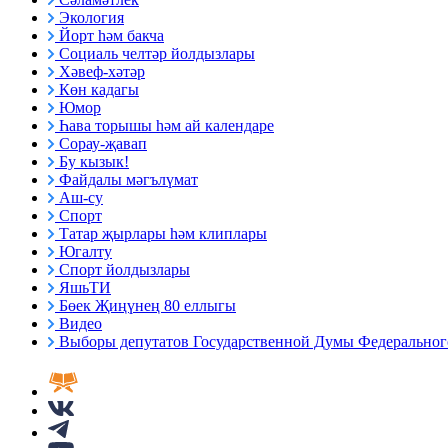
Экология
Йорт һәм бакча
Социаль челтәр йолдызлары
Хәвеф-хәтәр
Көн кадагы
Юмор
Һава торышы һәм ай календаре
Сорау-җавап
Бу кызык!
Файдалы мәгълүмат
Аш-су
Спорт
Татар җырлары һәм клиплары
Югалту
Спорт йолдызлары
ЯшьТИ
Бөек Җиңүнең 80 еллыгы
Видео
Выборы депутатов Государственной Думы Федерального