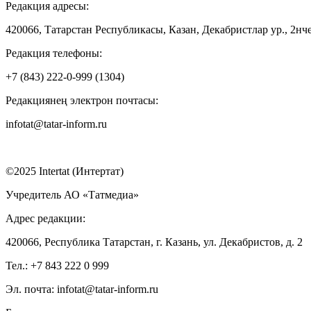
Редакция адресы:
420066, Татарстан Республикасы, Казан, Декабристлар ур., 2нче
Редакция телефоны:
+7 (843) 222-0-999 (1304)
Редакциянең электрон почтасы:
infotat@tatar-inform.ru
©2025 Intertat (Интертат)
Учредитель АО «Татмедиа»
Адрес редакции:
420066, Республика Татарстан, г. Казань, ул. Декабристов, д. 2
Тел.: +7 843 222 0 999
Эл. почта: infotat@tatar-inform.ru