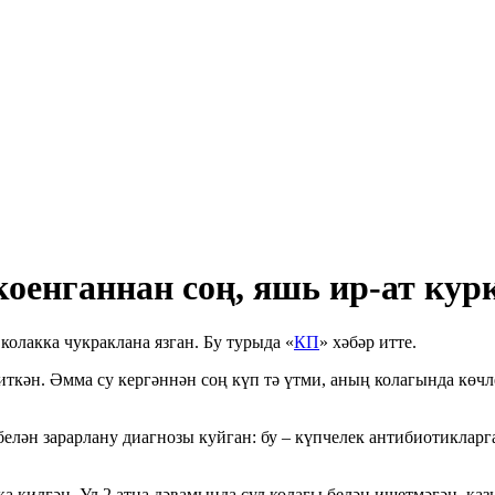
коенганнан соң, яшь ир-ат ку
колакка чукраклана язган. Бу турыда «
КП
» хәбәр итте.
иткән. Әмма су кергәннән соң күп тә үтми, аның колагында көчл
 белән зарарлану диагнозы куйган: бу – күпчелек антибиотиклар
а килгән. Ул 2 атна дәвамында сул колагы белән ишетмәгән, ка