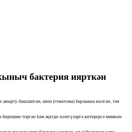
ркыныч бактерия иярткән
е авырту башланган, шеш (гематома) барлыкка килгән, тән
га бирешми торган һәм җитди өзлегүләргә китерергә мөмкин
зналык янында шеш барлыкка килгән, ул чәйнәгәндә каты