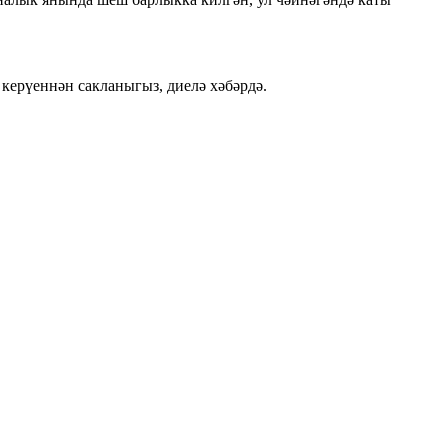
керүеннән сакланыгыз, диелә хәбәрдә.