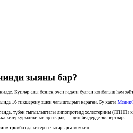
нинди зыяны бар?
килде. Күпләр аны безнең өчен гадәти булган көнбагыш һәм зәй
рында 16 тикшеренү эшен чагыштырып караган. Бу хакта
Медик
раганда, түбән тыгызлыктагы липопротеид холестерины (ЛПНП) 
ыкка килү куркынычын арттыра», — дип белдерде экспертлар.
ерин» тромбоз да китереп чыгарырга мөмкин.