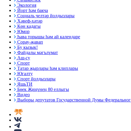
Экология
Йорт һәм бакча
Социаль челтәр йолдызлары
Хәвеф-хәтәр
Көн кадагы
Юмор
Һава торышы һәм ай календаре
Сорау-җавап
Бу кызык!
Файдалы мәгълүмат
Аш-су
Спорт
Татар җырлары һәм клиплары
Югалту
Спорт йолдызлары
ЯшьТИ
Бөек Җиңүнең 80 еллыгы
Видео
Выборы депутатов Государственной Думы Федерального