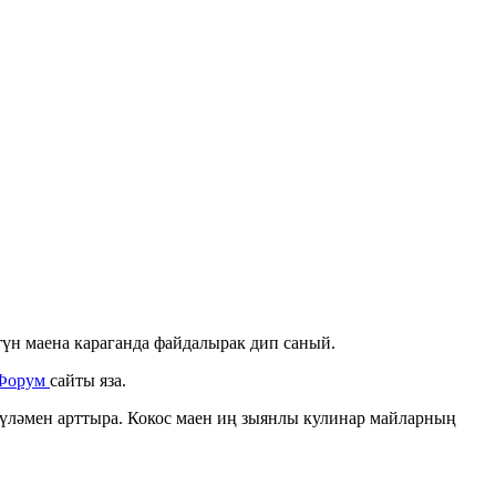
түн маена караганда файдалырак дип саный.
Форум
сайты яза.
күләмен арттыра. Кокос маен иң зыянлы кулинар майларның