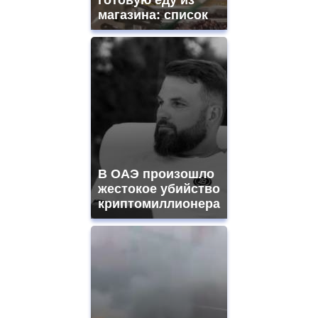
магазина: список
В ОАЭ произошло
жестокое убийство
криптомиллионера