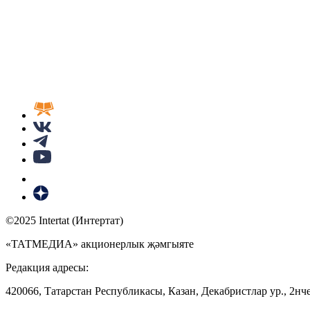
©2025 Intertat (Интертат)
«ТАТМЕДИА» акционерлык җәмгыяте
Редакция адресы:
420066, Татарстан Республикасы, Казан, Декабристлар ур., 2нче