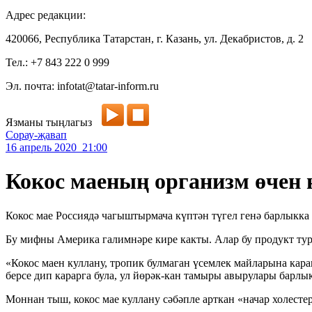
Адрес редакции:
420066, Республика Татарстан, г. Казань, ул. Декабристов, д. 2
Тел.: +7 843 222 0 999
Эл. почта: infotat@tatar-inform.ru
Язманы тыңлагыз
Сорау-җавап
16 апрель 2020 21:00
Кокос маеның организм өчен 
Кокос мае Россиядә чагыштырмача күптән түгел генә барлыкка 
Бу мифны Америка галимнәре кире какты. Алар бу продукт ту
«Кокос маен куллану, тропик булмаган үсемлек майларына ка
берсе дип карарга була, ул йөрәк-кан тамыры авырулары барл
Моннан тыш, кокос мае куллану сәбәпле арткан «начар холест