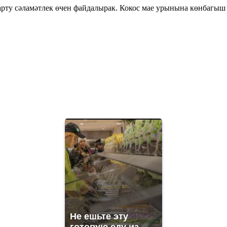
арту сәламәтлек өчен файдалырак. Кокос мае урынына көнбагыш 
Не ешьте эту
готовую еду из