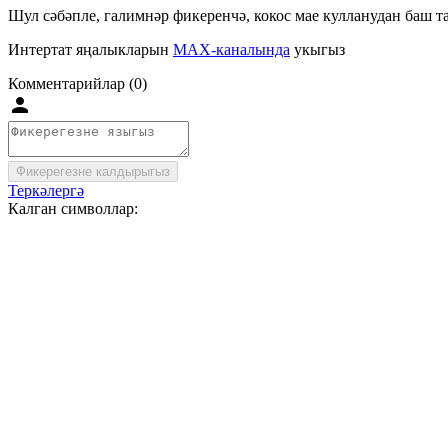
Шул сәбәпле, галимнәр фикеренчә, кокос мае кулланудан баш т
Интертат яңалыкларын
MAX-каналында
укыгыз
Комментарийлар (0)
Фикерегезне калдырыгыз
Теркәлергә
Калган символлар: