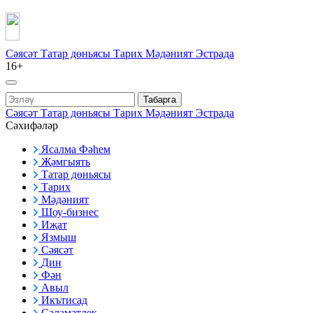
Сәясәт
Татар дөньясы
Тарих
Мәдәният
Эстрада
16+
Табарга
Сәясәт
Татар дөньясы
Тарих
Мәдәният
Эстрада
Сәхифәләр
Ясалма Фәһем
Җәмгыять
Татар дөньясы
Тарих
Мәдәният
Шоу-бизнес
Иҗат
Язмыш
Сәясәт
Дин
Фән
Авыл
Икътисад
Сәламәтлек