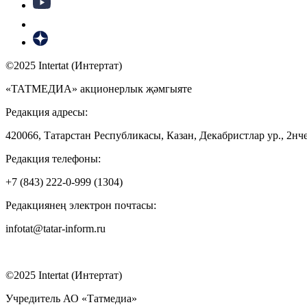
©2025 Intertat (Интертат)
«ТАТМЕДИА» акционерлык җәмгыяте
Редакция адресы:
420066, Татарстан Республикасы, Казан, Декабристлар ур., 2нче
Редакция телефоны:
+7 (843) 222-0-999 (1304)
Редакциянең электрон почтасы:
infotat@tatar-inform.ru
©2025 Intertat (Интертат)
Учредитель АО «Татмедиа»