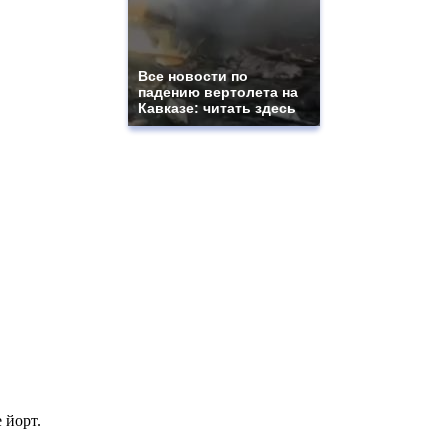
Все новости по
падению вертолета на
Кавказе: читать здесь
 йорт.