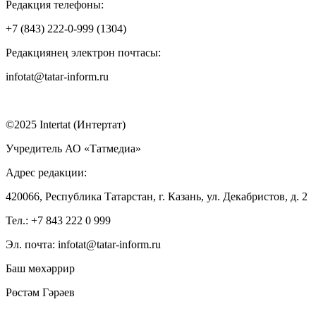
Редакция телефоны:
+7 (843) 222-0-999 (1304)
Редакциянең электрон почтасы:
infotat@tatar-inform.ru
©2025 Intertat (Интертат)
Учредитель АО «Татмедиа»
Адрес редакции:
420066, Республика Татарстан, г. Казань, ул. Декабристов, д. 2
Тел.: +7 843 222 0 999
Эл. почта: infotat@tatar-inform.ru
Баш мөхәррир
Рөстәм Гәрәев