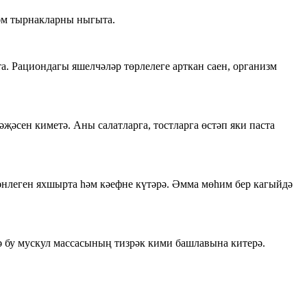
һәм тырнакларны ныгыта.
. Рациондагы яшелчәләр төрлелеге арткан саен, организм
әсен киметә. Аны салатларга, тостларга өстәп яки паста
әнлеген яхшырта һәм кәефне күтәрә. Әмма мөһим бер кагыйдә
ә бу мускул массасының тизрәк кими башлавына китерә.