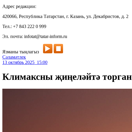
Адрес редакции:
420066, Республика Татарстан, г. Казань, ул. Декабристов, д. 2
Тел.: +7 843 222 0 999
Эл. почта: infotat@tatar-inform.ru
Язманы тыңлагыз
Сәламәтлек
13 октябрь 2025 15:00
Климаксны җиңеләйтә торган