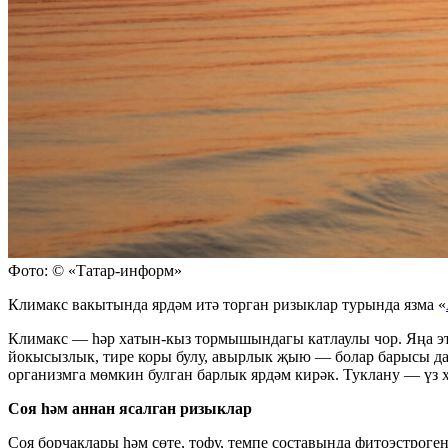
Фото: © «Татар-информ»
Климакс вакытында ярдәм итә торган ризыклар турында язма «
Климакс — һәр хатын-кыз тормышындагы катлаулы чор. Яңа этап
йокысызлык, тире коры булу, авырлык җыю — болар барысы да
организмга мөмкин булган барлык ярдәм кирәк. Туклану — үз 
Соя һәм аннан ясалган ризыклар
Соя борчаклары һәм сөте, тофу, темпе составында фитоэстрог