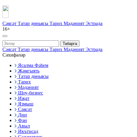
Сәясәт
Татар дөньясы
Тарих
Мәдәният
Эстрада
16+
Табарга
Сәясәт
Татар дөньясы
Тарих
Мәдәният
Эстрада
Сәхифәләр
Ясалма Фәһем
Җәмгыять
Татар дөньясы
Тарих
Мәдәният
Шоу-бизнес
Иҗат
Язмыш
Сәясәт
Дин
Фән
Авыл
Икътисад
Сәламәтлек