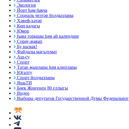
Экология
Йорт һәм бакча
Социаль челтәр йолдызлары
Хәвеф-хәтәр
Көн кадагы
Юмор
Һава торышы һәм ай календаре
Сорау-җавап
Бу кызык!
Файдалы мәгълүмат
Аш-су
Спорт
Татар җырлары һәм клиплары
Югалту
Спорт йолдызлары
ЯшьТИ
Бөек Җиңүнең 80 еллыгы
Видео
Выборы депутатов Государственной Думы Федерального