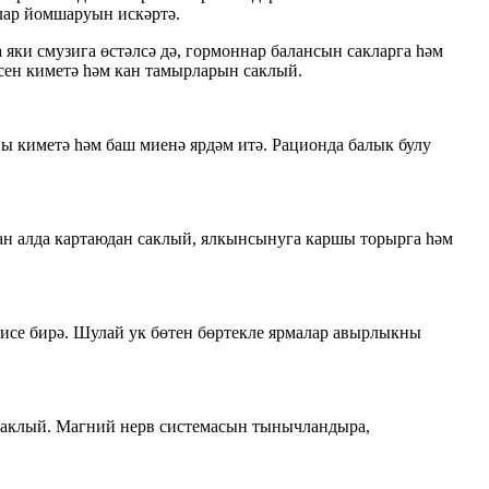
лар йомшаруын искәртә.
яки смузига өстәлсә дә, гормоннар балансын сакларга һәм
сен киметә һәм кан тамырларын саклый.
 киметә һәм баш миенә ярдәм итә. Рационда балык булу
ан алда картаюдан саклый, ялкынсынуга каршы торырга һәм
хисе бирә. Шулай ук бөтен бөртекле ярмалар авырлыкны
 саклый. Магний нерв системасын тынычландыра,