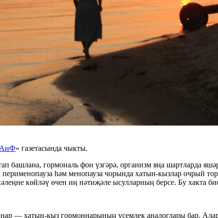
АиФ
» газетасында чыкты.
 башлана, гормональ фон үзгәрә, организм яңа шартларда яшәрг
 перименопауза һәм менопауза чорында хатын-кызлар очрый то
хәлеңне көйләү өчен иң нәтиҗәле ысулларның берсе. Бу хакта б
еннар — хатын-кыз гормоннарының үсемлек аналоглары бар. Ала