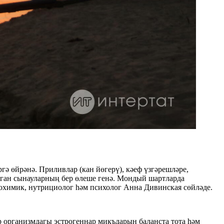
ә өйрәнә. Приливлар (кан йөгерү), кәеф үзгәрешләре,
рган сынауларның бер өлеше генә. Мондый шартларда
иохимик, нутрициолог һәм психолог Анна Дивинская сөйләде.
р организмдагы эстрогеннар микъдарын баланста тота һәм