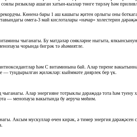
 соялы ризыклар ашаган хатын-кызлар төнге тирләү һәм прилив
рекордчы. Көненә бары 1 аш кашыгы җитен орлыгы оны боткага 
ставындагы омега-3 май кислоталары «начар» холестерин дәрәҗә
итамины чыганагы. Бу матдәләр сөякләрне ныгыта, ялкынсынуны
енопауза чорында бигрәк тә әһәмиятле.
 антиоксидантлар һәм С витаминына бай. Алар тирене вакытынн
не — туңдырылган җиләкләр: кыйммәте диярлек бер үк.
д чыганагы. Алар энергияне тотрыклы дәрәҗәдә тота һәм туену 
ырта — менопауза вакытында бу аеруча мөһим.
нагы. Аксым мускуллар өчен кирәк, ә тимер энергия дәрәҗәсен
а.