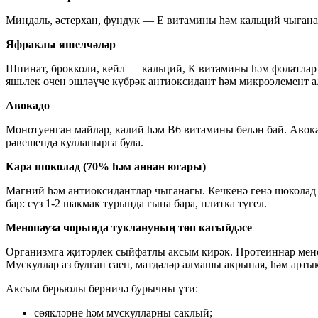
Миндаль, әстерхан, фундук — Е витамины һәм кальций чыгана
Яфраклы яшелчәләр
Шпинат, брокколи, кейл — кальций, К витамины һәм фолатлар 
яшьлек өчен эшләүче күбрәк антиоксидант һәм микроэлемент а
Авокадо
Монотуенган майлар, калий һәм В6 витамины белән бай. Авокад
рәвешендә кулланырга була.
Кара шоколад (70% һәм аннан югары)
Магний һәм антиоксидантлар чыганагы. Кечкенә генә шоколад 
бар: сүз 1-2 шакмак турында гына бара, плитка түгел.
Менопауза чорында туклануның төп кагыйдәсе
Организмга җитәрлек сыйфатлы аксым кирәк. Протеиннар меноп
Мускуллар аз булган саен, матдәләр алмашы акрыная, һәм ар
Аксым берьюлы берничә бурычны үти:
сөякләрне һәм мускулларны саклый;