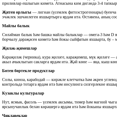
приливлар ешлыгын киметә. Атнасына ким дигәндә 3-4 тапкыр
Җитен орлыгы
— лигнан (үсемлек фитоэстрогеннары) буенча 
эчәклек эшчәнлеген яхшыртырга ярдәм итә. Өстәвенә, аның со
Майлы балык
Сөләйман балык һәм башка майлы балыклар — омега-3 һәм D в
борчылу дәрәҗәсен киметә һәм йокы сыйфатын яхшырта, бу – м
Җиләк-җимешләр
Караҗиләк (черника), кура җиләге, караҗимеш, мүк җиләге —
акыл ачыклыгын сакларга ярдәм итә. Җәй көне — яңа, кыш кө
Бөтен бөртекле продуктлар
Солы, киноа, карабодай — кирәкле клетчатка һәм әкрен углево
контрольдә тотарга ярдәм итә һәм инсулинга сизгерлекне яхш
Кузаклы культуралар
Нут, ясмык, фасоль — үсемлек аксымы, тимер һәм магний чыга
ярсынучанлык белән көрәшергә ярдәм итә һәм йокыны яхшырт
Чикләвекләр