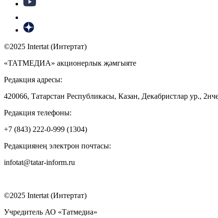
©2025 Intertat (Интертат)
«ТАТМЕДИА» акционерлык җәмгыяте
Редакция адресы:
420066, Татарстан Республикасы, Казан, Декабристлар ур., 2нче
Редакция телефоны:
+7 (843) 222-0-999 (1304)
Редакциянең электрон почтасы:
infotat@tatar-inform.ru
©2025 Intertat (Интертат)
Учредитель АО «Татмедиа»