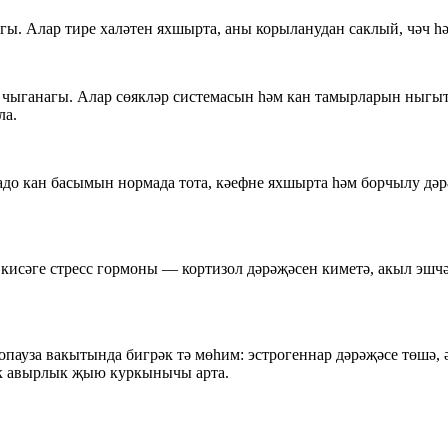
гы. Алар тире халәтен яхшырта, аны корыланудан саклый, чәч 
чыганагы. Алар сөякләр системасын һәм кан тамырларын ныгыта
ла.
о кан басымын нормада тота, кәефне яхшырта һәм борчылу дәрәҗ
кисәге стресс гормоны — кортизол дәрәҗәсен киметә, акыл эшч
ауза вакытында бигрәк тә мөһим: эстрогеннар дәрәҗәсе төшә, 
тык авырлык җыю куркынычы арта.