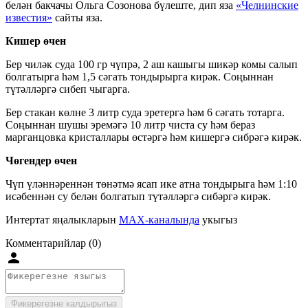
белән бакчачы Ольга Созонова бүлеште, дип яза
«Челнинские
известия»
сайты яза.
Кишер өчен
Бер чиләк суда 100 гр чүпрә, 2 аш кашыгы шикәр комы салып
болгатырга һәм 1,5 сәгать тондырырга кирәк. Соңыннан
түтәлләргә сибеп чыгарга.
Бер стакан көлне 3 литр суда эретергә һәм 6 сәгать тотарга.
Соңыннан шушы эремәгә 10 литр чиста су һәм бераз
марганцовка кристаллары өстәргә һәм кишергә сибрәгә кирәк.
Чөгендер өчен
Чүп үләннәреннән төнәтмә ясап ике атна тондырыга һәм 1:10
исәбеннән су белән болгатып түтәлләргә сибәргә кирәк.
Интертат яңалыкларын
MAX-каналында
укыгыз
Комментарийлар (0)
Фикерегезне калдырыгыз