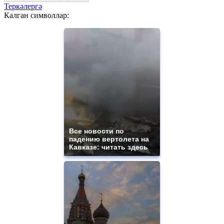
Теркәлергә
Калган символлар:
Все новости по
падению вертолета на
Кавказе: читать здесь