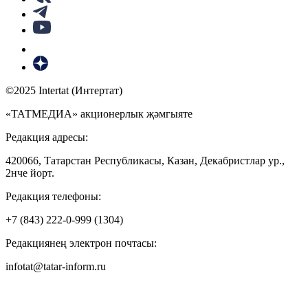
©2025 Intertat (Интертат)
«ТАТМЕДИА» акционерлык җәмгыяте
Редакция адресы:
420066, Татарстан Республикасы, Казан, Декабристлар ур.,
2нче йорт.
Редакция телефоны:
+7 (843) 222-0-999 (1304)
Редакциянең электрон почтасы:
infotat@tatar-inform.ru