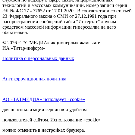
технологий и массовых коммуникаций, номер записи серия
ЭЛ № ФС 77 - 77652 от 17.01.2020. В соответствии со статьей
23 Федерального закона о СМИ от 27.12.1991 года при
распространении сообщений сайта “Интертат” другим
средством массовой информации гиперссылка на него
обязательна.
© 2026 «ТАТМЕДИА» акционерлык җәмгыяте
ИА «Татар-информ»
Политика о персональных данных
Антикоррупционная политика
АО «ТАТМЕДИА» использует «cookie»
для персонализации сервисов и удобства
пользователей сайтом. Использование «cookie»
можно отменить в настройках браузера.