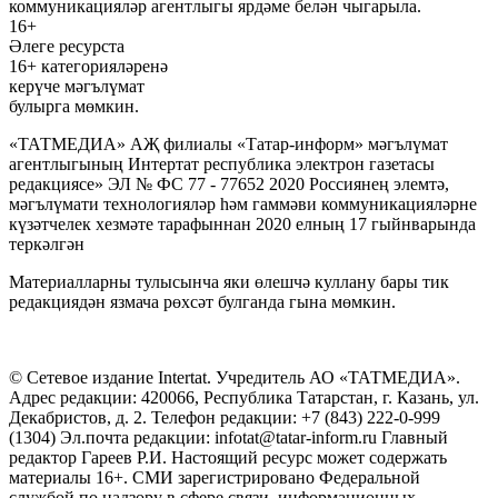
коммуникацияләр агентлыгы ярдәме белән чыгарыла.
16+
Әлеге ресурста
16+ категорияләренә
керүче мәгълүмат
булырга мөмкин.
«ТАТМЕДИА» АҖ филиалы «Татар-информ» мәгълүмат
агентлыгының Интертат республика электрон газетасы
редакциясе» ЭЛ № ФС 77 - 77652 2020 Россиянең элемтә,
мәгълүмати технологияләр һәм гаммәви коммуникацияләрне
күзәтчелек хезмәте тарафыннан 2020 елның 17 гыйнварында
теркәлгән
Материалларны тулысынча яки өлешчә куллану бары тик
редакциядән язмача рөхсәт булганда гына мөмкин.
© Сетевое издание Intertat. Учредитель АО «ТАТМЕДИА».
Адрес редакции: 420066, Республика Татарстан, г. Казань, ул.
Декабристов, д. 2. Телефон редакции: +7 (843) 222-0-999
(1304) Эл.почта редакции: infotat@tatar-inform.ru Главный
редактор Гареев Р.И. Настоящий ресурс может содержать
материалы 16+. СМИ зарегистрировано Федеральной
службой по надзору в сфере связи, информационных