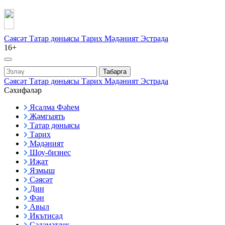
Сәясәт
Татар дөньясы
Тарих
Мәдәният
Эстрада
16+
Табарга
Сәясәт
Татар дөньясы
Тарих
Мәдәният
Эстрада
Сәхифәләр
Ясалма Фәһем
Җәмгыять
Татар дөньясы
Тарих
Мәдәният
Шоу-бизнес
Иҗат
Язмыш
Сәясәт
Дин
Фән
Авыл
Икътисад
Сәламәтлек