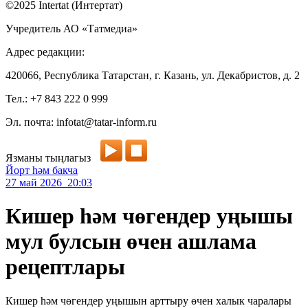
©2025 Intertat (Интертат)
Учредитель АО «Татмедиа»
Адрес редакции:
420066, Республика Татарстан, г. Казань, ул. Декабристов, д. 2
Тел.: +7 843 222 0 999
Эл. почта: infotat@tatar-inform.ru
Язманы тыңлагыз
Йорт һәм бакча
27 май 2026 20:03
Кишер һәм чөгендер уңышы
мул булсын өчен ашлама
рецептлары
Кишер һәм чөгендер уңышын арттыру өчен халык чаралары