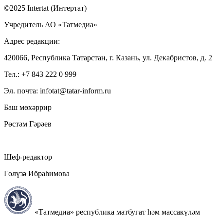
©2025 Intertat (Интертат)
Учредитель АО «Татмедиа»
Адрес редакции:
420066, Республика Татарстан, г. Казань, ул. Декабристов, д. 2
Тел.: +7 843 222 0 999
Эл. почта: infotat@tatar-inform.ru
Баш мөхәррир
Рөстәм Гәрәев
Шеф-редактор
Гөлүзә Ибраһимова
«Татмедиа» республика матбугат һәм массакүләм