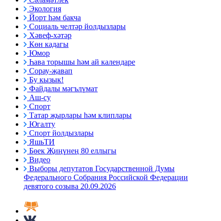
Экология
Йорт һәм бакча
Социаль челтәр йолдызлары
Хәвеф-хәтәр
Көн кадагы
Юмор
Һава торышы һәм ай календаре
Сорау-җавап
Бу кызык!
Файдалы мәгълүмат
Аш-су
Спорт
Татар җырлары һәм клиплары
Югалту
Спорт йолдызлары
ЯшьТИ
Бөек Җиңүнең 80 еллыгы
Видео
Выборы депутатов Государственной Думы
Федерального Собрания Российской Федерации
девятого созыва 20.09.2026