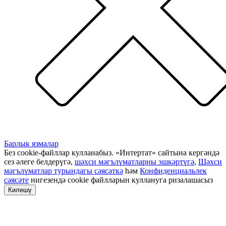
Барлык язмалар
Без cookie-файллар кулланабыз. «Интертат» сайтына кергәндә
сез әлеге белдерүгә,
шәхси мәгълүматларны эшкәртүгә
,
Шәхси
мәгълүматлар турындагы сәясәткә
һәм
Конфиденциальлек
сәясәте
нигезендә cookie файлларын куллануга ризалашасыз
Килешү