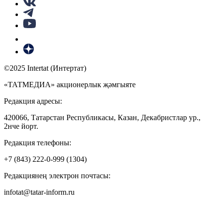
©2025 Intertat (Интертат)
«ТАТМЕДИА» акционерлык җәмгыяте
Редакция адресы:
420066, Татарстан Республикасы, Казан, Декабристлар ур.,
2нче йорт.
Редакция телефоны:
+7 (843) 222-0-999 (1304)
Редакциянең электрон почтасы:
infotat@tatar-inform.ru