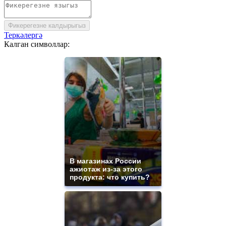
Фикерегезне калдырыгыз
Теркәлергә
Калган символлар:
В магазинах России
ажиотаж из-за этого
продукта: что купить?