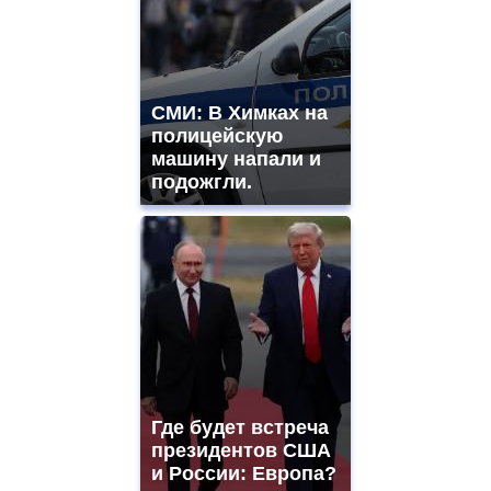
СМИ: В Химках на
полицейскую
машину напали и
подожгли.
Где будет встреча
президентов США
и России: Европа?