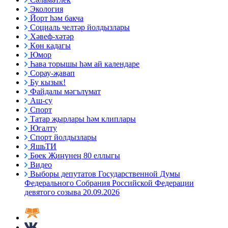
Экология
Йорт һәм бакча
Социаль челтәр йолдызлары
Хәвеф-хәтәр
Көн кадагы
Юмор
Һава торышы һәм ай календаре
Сорау-җавап
Бу кызык!
Файдалы мәгълүмат
Аш-су
Спорт
Татар җырлары һәм клиплары
Югалту
Спорт йолдызлары
ЯшьТИ
Бөек Җиңүнең 80 еллыгы
Видео
Выборы депутатов Государственной Думы
Федерального Собрания Российской Федерации
девятого созыва 20.09.2026