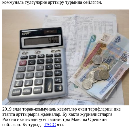
коммуналь түләүләрне арттыру турында сөйләгән.
2019 елда торак-коммуналь хезмәтләр өчен тарифларны ике
этапта арттырырга җыеналар. Бу хакта журналистларга
Россия икътисади үсеш министры Максим Орешкин
сөйләгән. Бу турыда
ТАСС
яза.