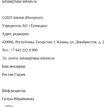
infotat@tatar-inform.ru
©2025 Intertat (Интертат)
Учредитель АО «Татмедиа»
Адрес редакции:
420066, Республика Татарстан, г. Казань, ул. Декабристов, д. 2
Тел.: +7 843 222 0 999
Эл. почта: infotat@tatar-inform.ru
Баш мөхәррир
Рөстәм Гәрәев
Шеф-редактор
Гөлүзә Ибраһимова