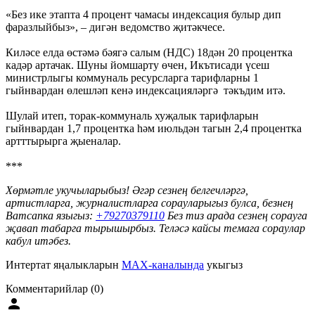
«Без ике этапта 4 процент чамасы индексация булыр дип
фаразлыйбыз», – дигән ведомство җитәкчесе.
Киләсе елда өстәмә бәягә салым (НДС) 18дән 20 процентка
кадәр артачак. Шуны йомшарту өчен, Икътисади үсеш
министрлыгы коммуналь ресурсларга тарифларны 1
гыйнвардан өлешләп кенә индексацияләргә тәкъдим итә.
Шулай итеп, торак-коммуналь хуҗалык тарифларын
гыйнвардан 1,7 процентка һәм июльдән тагын 2,4 процентка
артттырырга җыеналар.
***
Хөрмәтле укучыларыбыз! Әгәр сезнең белгечләргә,
артистларга, журналистларга сорауларыгыз булса, безнең
Ватсапка языгыз:
+
79270379110
Без тиз арада сезнең сорауга
җавап табарга тырышырбыз. Теләсә кайсы темага сораулар
кабул итәбез.
Интертат яңалыкларын
MAX-каналында
укыгыз
Комментарийлар (0)