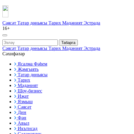
Сәясәт
Татар дөньясы
Тарих
Мәдәният
Эстрада
16+
Табарга
Сәясәт
Татар дөньясы
Тарих
Мәдәният
Эстрада
Сәхифәләр
Ясалма Фәһем
Җәмгыять
Татар дөньясы
Тарих
Мәдәният
Шоу-бизнес
Иҗат
Язмыш
Сәясәт
Дин
Фән
Авыл
Икътисад
Сәламәтлек