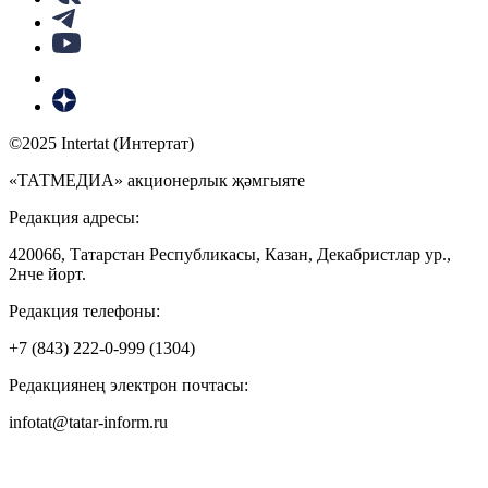
©2025 Intertat (Интертат)
«ТАТМЕДИА» акционерлык җәмгыяте
Редакция адресы:
420066, Татарстан Республикасы, Казан, Декабристлар ур.,
2нче йорт.
Редакция телефоны:
+7 (843) 222-0-999 (1304)
Редакциянең электрон почтасы:
infotat@tatar-inform.ru