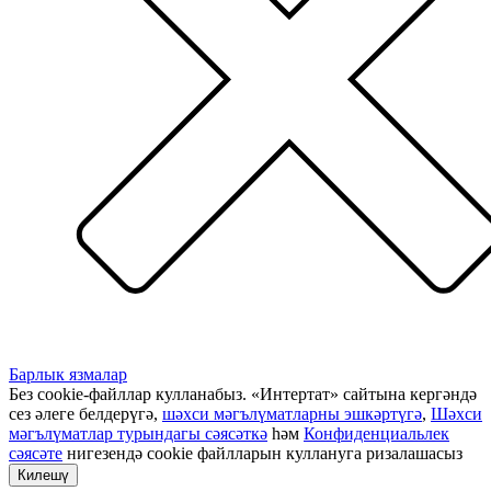
Барлык язмалар
Без cookie-файллар кулланабыз. «Интертат» сайтына кергәндә
сез әлеге белдерүгә,
шәхси мәгълүматларны эшкәртүгә
,
Шәхси
мәгълүматлар турындагы сәясәткә
һәм
Конфиденциальлек
сәясәте
нигезендә cookie файлларын куллануга ризалашасыз
Килешү