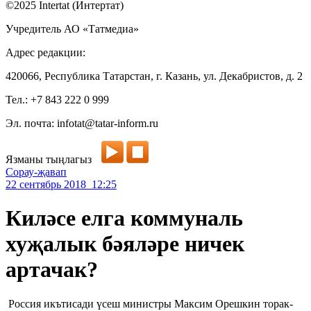
©2025 Intertat (Интертат)
Учредитель АО «Татмедиа»
Адрес редакции:
420066, Республика Татарстан, г. Казань, ул. Декабристов, д. 2
Тел.: +7 843 222 0 999
Эл. почта: infotat@tatar-inform.ru
Язманы тыңлагыз
Сорау-җавап
22 сентябрь 2018 12:25
Киләсе елга коммуналь
хуҗалык бәяләре ничек
артачак?
Россия икътисади үсеш министры Максим Орешкин торак-