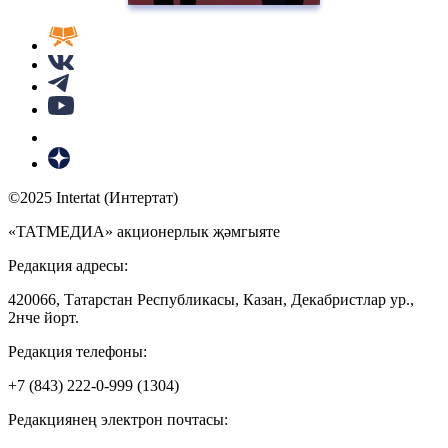
©2025 Intertat (Интертат)
«ТАТМЕДИА» акционерлык җәмгыяте
Редакция адресы:
420066, Татарстан Республикасы, Казан, Декабристлар ур.,
2нче йорт.
Редакция телефоны:
+7 (843) 222-0-999 (1304)
Редакциянең электрон почтасы: