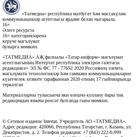
«Татмедиа» республика матбугат һәм массакүләм
коммуникацияләр агентлыгы ярдәме белән чыгарыла.
16+
Әлеге ресурста
16+ категорияләренә
керүче мәгълүмат
булырга мөмкин.
«ТАТМЕДИА» АҖ филиалы «Татар-информ» мәгълүмат
агентлыгының Интертат республика электрон газетасы
редакциясе» ЭЛ № ФС 77 - 77652 2020 Россиянең элемтә,
мәгълүмати технологияләр һәм гаммәви коммуникацияләрне
күзәтчелек хезмәте тарафыннан 2020 елның 17 гыйнварында
теркәлгән
Материалларны тулысынча яки өлешчә куллану бары тик
редакциядән язмача рөхсәт булганда гына мөмкин.
© Сетевое издание Intertat. Учредитель АО «ТАТМЕДИА».
Адрес редакции: 420066, Республика Татарстан, г. Казань, ул.
Декабристов, д. 2. Телефон редакции: +7 (843) 222-0-999