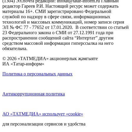
(1304) Эл.почта редакции: infotat@tatar-inform.ru Главный
редактор Гареев Р.И. Настоящий ресурс может содержать
материалы 16+. СМИ зарегистрировано Федеральной
службой по надзору в сфере связи, информационных
технологий и массовых коммуникаций, номер записи серия
ЭЛ № ФС 77 - 77652 от 17.01.2020. В соответствии со статьей
23 Федерального закона о СМИ от 27.12.1991 года при
распространении сообщений сайта “Интертат” другим
средством массовой информации гиперссылка на него
обязательна.
© 2026 «ТАТМЕДИА» акционерлык җәмгыяте
ИА «Татар-информ»
Политика о персональных данных
Антикоррупционная политика
АО «ТАТМЕДИА» использует «cookie»
для персонализации сервисов и удобства