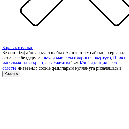
Барлык язмалар
Без cookie-файллар кулланабыз. «Интертат» сайтына кергәндә
сез әлеге белдерүгә,
шәхси мәгълүматларны эшкәртүгә
,
Шәхси
мәгълүматлар турындагы сәясәткә
һәм
Конфиденциальлек
сәясәте
нигезендә cookie файлларын куллануга ризалашасыз
Килешү