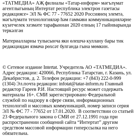
«ТАТМЕДИА» АҖ филиалы «Татар-информ» мәгълүмат
агентлыгының Интертат республика электрон газетасы
редакциясе» ЭЛ № ФС 77 - 77652 2020 Россиянең элемтә,
мәгълүмати технологияләр һәм гаммәви коммуникацияләрне
күзәтчелек хезмәте тарафыннан 2020 елның 17 гыйнварында
теркәлгән
Материалларны тулысынча яки өлешчә куллану бары тик
редакциядән язмача рөхсәт булганда гына мөмкин.
© Сетевое издание Intertat. Учредитель АО «ТАТМЕДИА».
Адрес редакции: 420066, Республика Татарстан, г. Казань, ул.
Декабристов, д. 2. Телефон редакции: +7 (843) 222-0-999
(1304) Эл.почта редакции: infotat@tatar-inform.ru Главный
редактор Гареев Р.И. Настоящий ресурс может содержать
материалы 16+. СМИ зарегистрировано Федеральной
службой по надзору в сфере связи, информационных
технологий и массовых коммуникаций, номер записи серия
ЭЛ № ФС 77 - 77652 от 17.01.2020. В соответствии со статьей
23 Федерального закона о СМИ от 27.12.1991 года при
распространении сообщений сайта “Интертат” другим
средством массовой информации гиперссылка на него
обязательна.