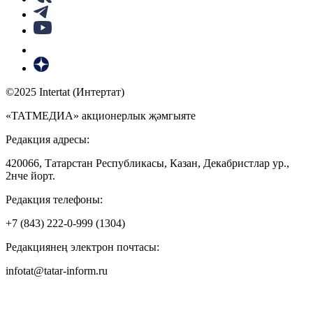
©2025 Intertat (Интертат)
«ТАТМЕДИА» акционерлык җәмгыяте
Редакция адресы:
420066, Татарстан Республикасы, Казан, Декабристлар ур.,
2нче йорт.
Редакция телефоны:
+7 (843) 222-0-999 (1304)
Редакциянең электрон почтасы:
infotat@tatar-inform.ru