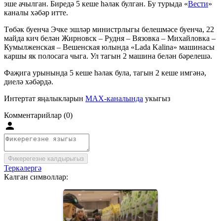
эше ачылган. Биредә 5 кеше һәлак булган. Бу турыда «
Вести
»
каналы хәбәр итте.
Төбәк буенча Эчке эшләр министрлыгы белешмәсе буенча, 22
майда кич белән Жирновск – Рудня – Вязовка – Михайловка –
Кумылженская – Вешенская юлында «Lada Kalina» машинасы
каршы як полосага чыга. Ул тагын 2 машина белән бәрелешә.
Фаҗига урынында 5 кеше һәлак була, тагын 2 кеше имгәнә,
диелә хәбәрдә.
Интертат яңалыкларын
MAX-каналында
укыгыз
Комментарийлар (0)
Фикерегезне калдырыгыз
Теркәлергә
Калган символлар: