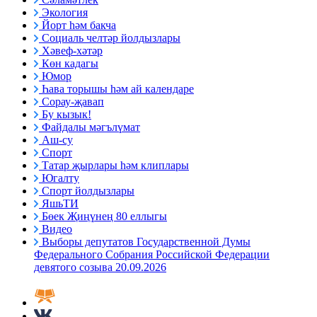
Экология
Йорт һәм бакча
Социаль челтәр йолдызлары
Хәвеф-хәтәр
Көн кадагы
Юмор
Һава торышы һәм ай календаре
Сорау-җавап
Бу кызык!
Файдалы мәгълүмат
Аш-су
Спорт
Татар җырлары һәм клиплары
Югалту
Спорт йолдызлары
ЯшьТИ
Бөек Җиңүнең 80 еллыгы
Видео
Выборы депутатов Государственной Думы
Федерального Собрания Российской Федерации
девятого созыва 20.09.2026