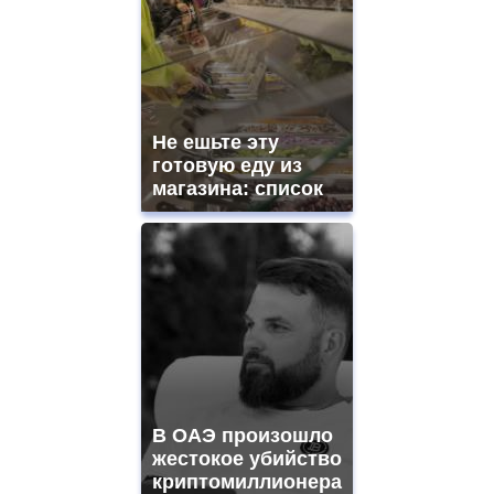
Не ешьте эту
готовую еду из
магазина: список
В ОАЭ произошло
жестокое убийство
криптомиллионера