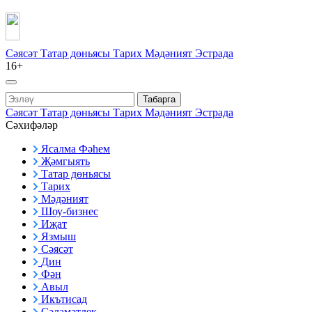
Сәясәт
Татар дөньясы
Тарих
Мәдәният
Эстрада
16+
Табарга
Сәясәт
Татар дөньясы
Тарих
Мәдәният
Эстрада
Сәхифәләр
Ясалма Фәһем
Җәмгыять
Татар дөньясы
Тарих
Мәдәният
Шоу-бизнес
Иҗат
Язмыш
Сәясәт
Дин
Фән
Авыл
Икътисад
Сәламәтлек