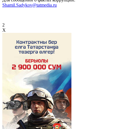
Shamil.Sadykov@tatmedia.ru
2
X