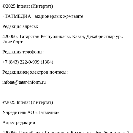
©2025 Intertat (Интертат)
«ТАТМЕДИА» акционерлык җәмгыяте
Редакция адресы:
420066, Татарстан Республикасы, Казан, Декабристлар ур.,
2нче йорт.
Редакция телефоны:
+7 (843) 222-0-999 (1304)
Редакциянең электрон почтасы:
infotat@tatar-inform.ru
©2025 Intertat (Интертат)
Учредитель АО «Татмедиа»
Адрес редакции:
420066, Республика Татарстан, г. Казань, ул. Декабристов, д. 2