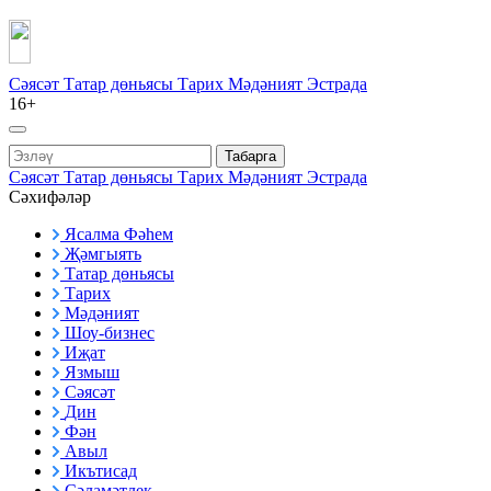
Сәясәт
Татар дөньясы
Тарих
Мәдәният
Эстрада
16+
Табарга
Сәясәт
Татар дөньясы
Тарих
Мәдәният
Эстрада
Сәхифәләр
Ясалма Фәһем
Җәмгыять
Татар дөньясы
Тарих
Мәдәният
Шоу-бизнес
Иҗат
Язмыш
Сәясәт
Дин
Фән
Авыл
Икътисад
Сәламәтлек