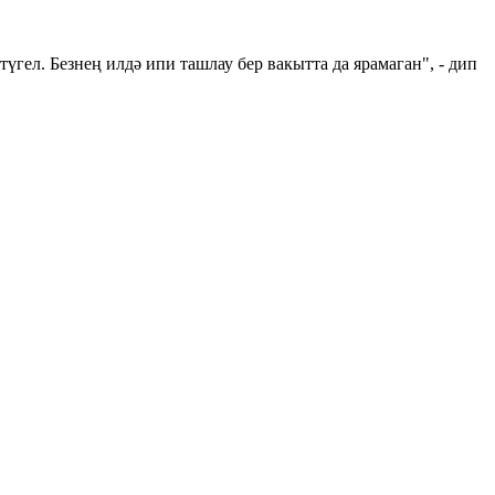
гел. Безнең илдә ипи ташлау бер вакытта да ярамаган", - дип