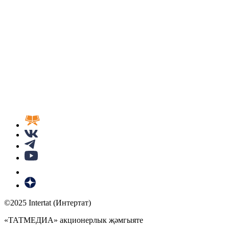
©2025 Intertat (Интертат)
«ТАТМЕДИА» акционерлык җәмгыяте