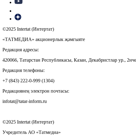
©2025 Intertat (Интертат)
«ТАТМЕДИА» акционерлык җәмгыяте
Редакция адресы:
420066, Татарстан Республикасы, Казан, Декабристлар ур., 2нче
Редакция телефоны:
+7 (843) 222-0-999 (1304)
Редакциянең электрон почтасы:
infotat@tatar-inform.ru
©2025 Intertat (Интертат)
Учредитель АО «Татмедиа»