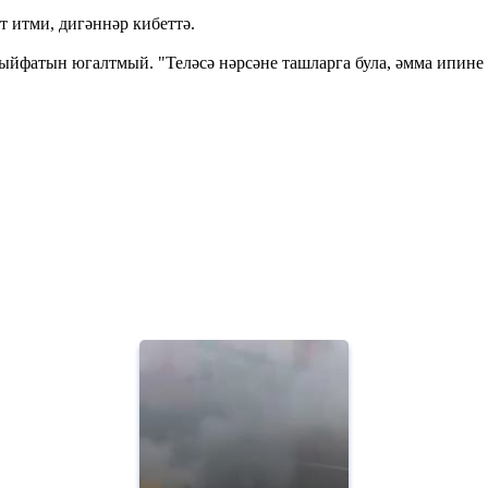
т итми, дигәннәр кибеттә.
йфатын югалтмый. "Теләсә нәрсәне ташларга була, әмма ипине тү