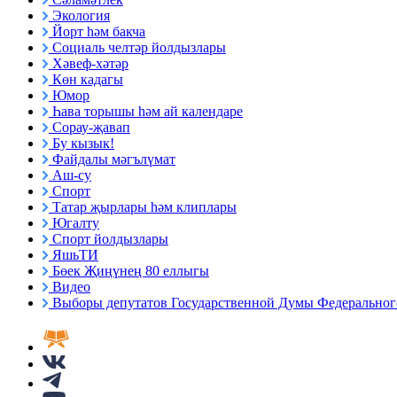
Экология
Йорт һәм бакча
Социаль челтәр йолдызлары
Хәвеф-хәтәр
Көн кадагы
Юмор
Һава торышы һәм ай календаре
Сорау-җавап
Бу кызык!
Файдалы мәгълүмат
Аш-су
Спорт
Татар җырлары һәм клиплары
Югалту
Спорт йолдызлары
ЯшьТИ
Бөек Җиңүнең 80 еллыгы
Видео
Выборы депутатов Государственной Думы Федерального