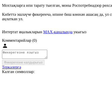
Мохтаҗларга ипи тарату тыелган, моны Роспотребнадзор рөхсә
Кибеттә эшләүче фикеренчә, ипине биш көннән ашасаң да, ул сы
аңлаткан ул.
Интертат яңалыкларын
MAX-каналында
укыгыз
Комментарийлар (0)
Фикерегезне калдырыгыз
Теркәлергә
Калган символлар: