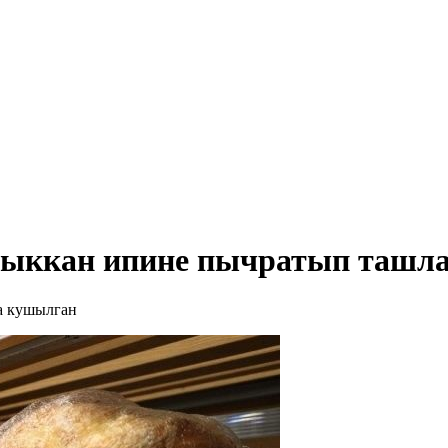
 чыккан ипине пычратып ташл
а кушылган