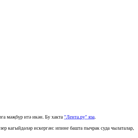
га мәҗбүр итә икән. Бу хакта
"Лента.ру" яза
.
зер кагыйдәләр искергән: ипине башта пычрак суда чылаталар,