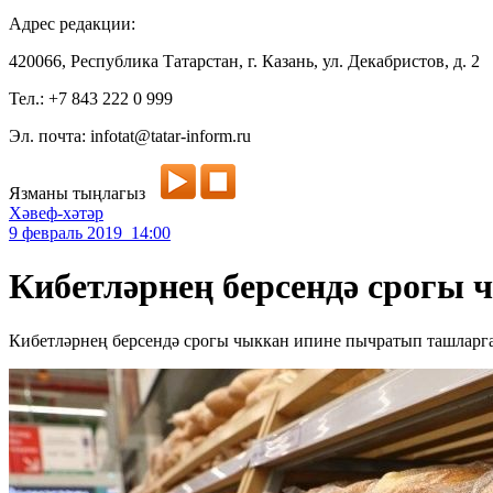
Адрес редакции:
420066, Республика Татарстан, г. Казань, ул. Декабристов, д. 2
Тел.: +7 843 222 0 999
Эл. почта: infotat@tatar-inform.ru
Язманы тыңлагыз
Хәвеф-хәтәр
9 февраль 2019 14:00
Кибетләрнең берсендә срогы
Кибетләрнең берсендә срогы чыккан ипине пычратып ташларг