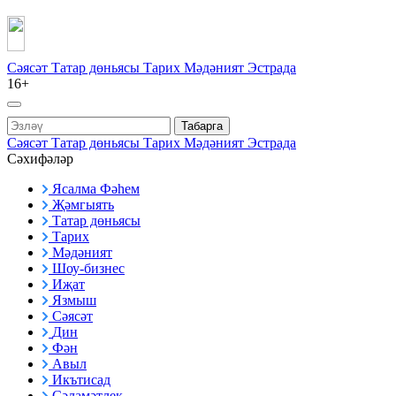
Сәясәт
Татар дөньясы
Тарих
Мәдәният
Эстрада
16+
Табарга
Сәясәт
Татар дөньясы
Тарих
Мәдәният
Эстрада
Сәхифәләр
Ясалма Фәһем
Җәмгыять
Татар дөньясы
Тарих
Мәдәният
Шоу-бизнес
Иҗат
Язмыш
Сәясәт
Дин
Фән
Авыл
Икътисад
Сәламәтлек