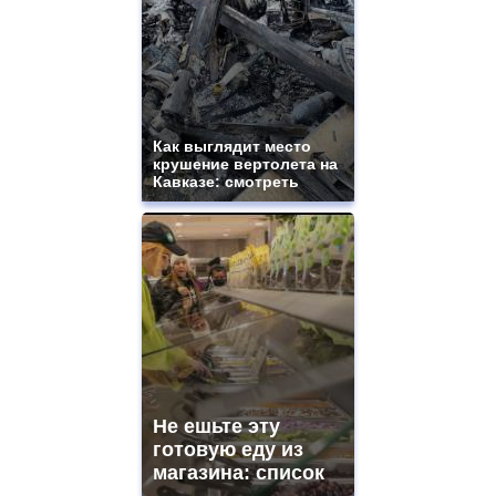
Как выглядит место
крушение вертолета на
Кавказе: смотреть
Не ешьте эту
готовую еду из
магазина: список