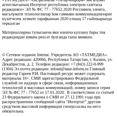
агентлыгының Интертат республика электрон газетасы
редакциясе» ЭЛ № ФС 77 - 77652 2020 Россиянең элемтә,
мәгълүмати технологияләр һәм гаммәви коммуникацияләрне
күзәтчелек хезмәте тарафыннан 2020 елның 17 гыйнварында
теркәлгән
Материалларны тулысынча яки өлешчә куллану бары тик
редакциядән язмача рөхсәт булганда гына мөмкин.
© Сетевое издание Intertat. Учредитель АО «ТАТМЕДИА».
Адрес редакции: 420066, Республика Татарстан, г. Казань, ул.
Декабристов, д. 2. Телефон редакции: +7 (843) 222-0-999
(1304) Эл.почта редакции: infotat@tatar-inform.ru Главный
редактор Гареев Р.И. Настоящий ресурс может содержать
материалы 16+. СМИ зарегистрировано Федеральной
службой по надзору в сфере связи, информационных
технологий и массовых коммуникаций, номер записи серия
ЭЛ № ФС 77 - 77652 от 17.01.2020. В соответствии со статьей
23 Федерального закона о СМИ от 27.12.1991 года при
распространении сообщений сайта “Интертат” другим
средством массовой информации гиперссылка на него
обязательна.