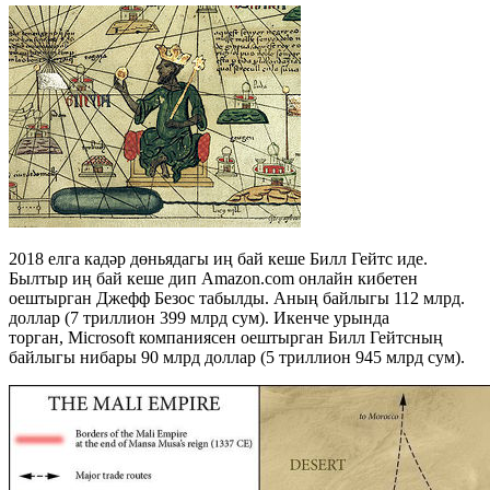
2018 елга кадәр дөньядагы иң бай кеше Билл Гейтс иде.
Былтыр иң бай кеше дип Amazon.com онлайн кибетен
оештырган Джефф Безос табылды. Аның байлыгы 112 млрд.
доллар (7 триллион 399 млрд сум). Икенче урында
торган, Microsoft компаниясен оештырган Билл Гейтсның
байлыгы нибары 90 млрд доллар (5 триллион 945 млрд сум).