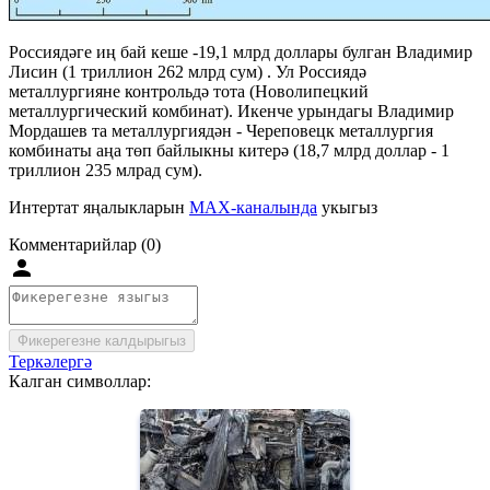
Россиядәге иң бай кеше -19,1 млрд доллары булган Владимир
Лисин (1 триллион 262 млрд сум) . Ул Россиядә
металлургияне контрольдә тота (Новолипецкий
металлургический комбинат). Икенче урындагы Владимир
Мордашев та металлургиядән - Череповецк металлургия
комбинаты аңа төп байлыкны китерә (18,7 млрд доллар - 1
триллион 235 млрад сум).
Интертат яңалыкларын
MAX-каналында
укыгыз
Комментарийлар (0)
Фикерегезне калдырыгыз
Теркәлергә
Калган символлар: