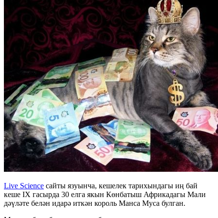
Live Science
сайты язуынча, кешелек тарихындагы иң бай
кеше IX гасырда 30 елга якын Көнбатыш Африкадагы Мали
дәүләте белән идарә иткән король Манса Муса булган.