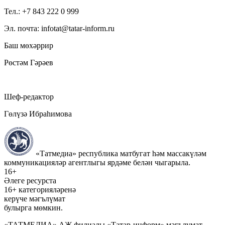
Тел.: +7 843 222 0 999
Эл. почта: infotat@tatar-inform.ru
Баш мөхәррир
Рөстәм Гәрәев
Шеф-редактор
Гөлүзә Ибраһимова
«Татмедиа» республика матбугат һәм массакүләм
коммуникацияләр агентлыгы ярдәме белән чыгарыла.
16+
Әлеге ресурста
16+ категорияләренә
керүче мәгълүмат
булырга мөмкин.
«ТАТМЕДИА» АҖ филиалы «Татар-информ» мәгълүмат