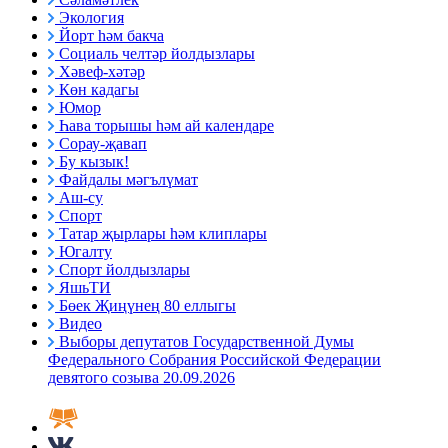
Экология
Йорт һәм бакча
Социаль челтәр йолдызлары
Хәвеф-хәтәр
Көн кадагы
Юмор
Һава торышы һәм ай календаре
Сорау-җавап
Бу кызык!
Файдалы мәгълүмат
Аш-су
Спорт
Татар җырлары һәм клиплары
Югалту
Спорт йолдызлары
ЯшьТИ
Бөек Җиңүнең 80 еллыгы
Видео
Выборы депутатов Государственной Думы
Федерального Собрания Российской Федерации
девятого созыва 20.09.2026