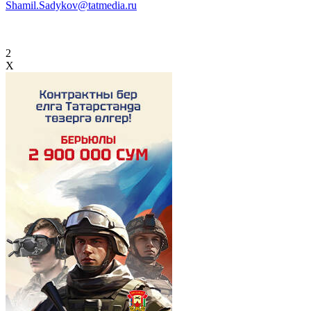
Shamil.Sadykov@tatmedia.ru
2
X