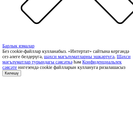
Барлык язмалар
Без cookie-файллар кулланабыз. «Интертат» сайтына кергәндә
сез әлеге белдерүгә,
шәхси мәгълүматларны эшкәртүгә
,
Шәхси
мәгълүматлар турындагы сәясәткә
һәм
Конфиденциальлек
сәясәте
нигезендә cookie файлларын куллануга ризалашасыз
Килешү