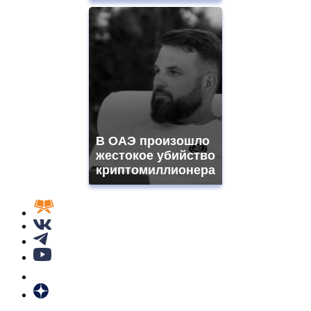
В ОАЭ произошло
жестокое убийство
криптомиллионера