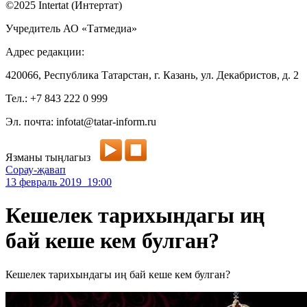
©2025 Intertat (Интертат)
Учредитель АО «Татмедиа»
Адрес редакции:
420066, Республика Татарстан, г. Казань, ул. Декабристов, д. 2
Тел.: +7 843 222 0 999
Эл. почта: infotat@tatar-inform.ru
Язманы тыңлагыз
Сорау-җавап
13 февраль 2019 19:00
Кешелек тарихындагы иң
бай кеше кем булган?
Кешелек тарихындагы иң бай кеше кем булган?