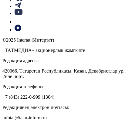
©2025 Intertat (Интертат)
«ТАТМЕДИА» акционерлык җәмгыяте
Редакция адресы:
420066, Татарстан Республикасы, Казан, Декабристлар ур.,
2нче йорт.
Редакция телефоны:
+7 (843) 222-0-999 (1304)
Редакциянең электрон почтасы:
infotat@tatar-inform.ru