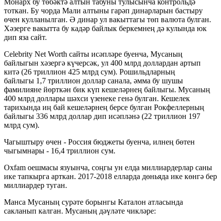
Монарх бу төбәктә алтын табуны тулысынча контрольдә
тоткан. Бу чорда Мали алтыны гарәп динарларын бастыру
өчен кулланылган. Ә динар ул вакыттагы төп валюта булган.
Хәзерге вакытта бу кадәр байлык беркемнең дә кулында юк
дип яза сайт.
Сelebrity Net Worth сайты исәпләре буенча, Мусаның
байлыгын хәзергә күчерсәк, ул 400 млрд доллардан артып
китә (26 триллион 425 млрд сум). Рошильдларның
байлыгы 1,7 триллион доллар санала, әмма бу шушы
фамилияне йөрткән бик күп кешеләрнең байлыгы. Мусаның
400 млрд доллары шәхси үзенеке генә булган. Кешелек
тарихында иң бай кешеләрнең берсе булган Рокфеллерның
байлыгы 336 млрд доллар дип исәпләнә (22 триллион 197
млрд сум).
Чагыштыру өчен - Россия бюджеты буенча, илнең бөтен
чыгымнары - 16,4 триллион сум.
Oxfam оешмасы язуынча, соңгы ун елда миллиардерлар саны
ике тапкырга арткан. 2017-2018 елларда дөньяда ике көнгә бер
миллиардер туган.
Манса Мусаның сурәте борынгы Каталон атласында
сакланып калган. Мусаның дәүләте чикләре: