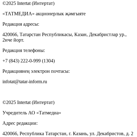
©2025 Intertat (Интертат)
«ТАТМЕДИА» акционерлык җәмгыяте
Редакция адресы:
420066, Татарстан Республикасы, Казан, Декабристлар ур.,
2нче йорт.
Редакция телефоны:
+7 (843) 222-0-999 (1304)
Редакциянең электрон почтасы:
infotat@tatar-inform.ru
©2025 Intertat (Интертат)
Учредитель АО «Татмедиа»
Адрес редакции:
420066, Республика Татарстан, г. Казань, ул. Декабристов, д. 2