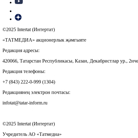
©2025 Intertat (Интертат)
«ТАТМЕДИА» акционерлык җәмгыяте
Редакция адресы:
420066, Татарстан Республикасы, Казан, Декабристлар ур., 2нче
Редакция телефоны:
+7 (843) 222-0-999 (1304)
Редакциянең электрон почтасы:
infotat@tatar-inform.ru
©2025 Intertat (Интертат)
Учредитель АО «Татмедиа»