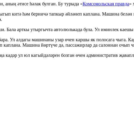
, аның әтисе һәлак булган. Бу турыда «
Комсомольская правда
» 
ыгып китә һәм берничә тапкыр әйләнеп каплана. Машина белән ид
.
. Бала арткы утыргычта автолюлькада була. Ул иминлек каешы 
ара. Ул алдагы машинаны узар өчен каршы як полосага чыга. Ка
п каплана. Машина йөртүче дә, пассажирлар да салоннан очып ч
оңа кадәр ул юл кагыйдәләрен бозган өчен административ җавап