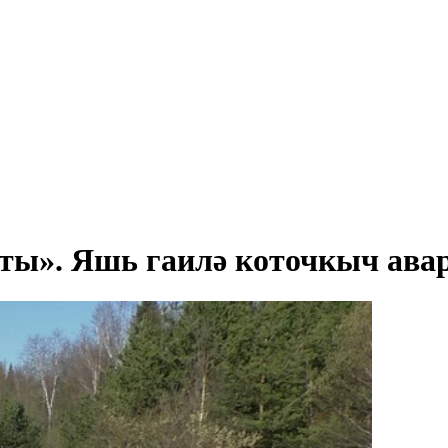
ты». Яшь гаилә коточкыч авар