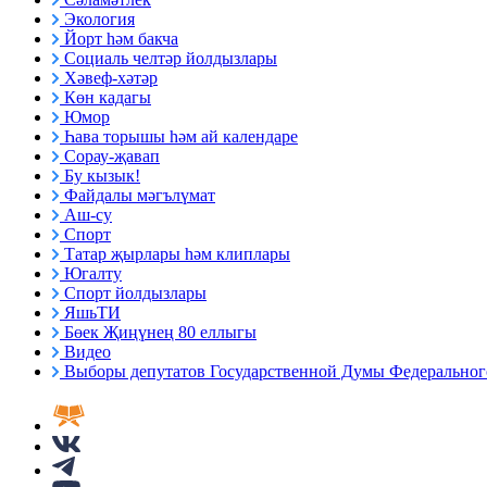
Экология
Йорт һәм бакча
Социаль челтәр йолдызлары
Хәвеф-хәтәр
Көн кадагы
Юмор
Һава торышы һәм ай календаре
Сорау-җавап
Бу кызык!
Файдалы мәгълүмат
Аш-су
Спорт
Татар җырлары һәм клиплары
Югалту
Спорт йолдызлары
ЯшьТИ
Бөек Җиңүнең 80 еллыгы
Видео
Выборы депутатов Государственной Думы Федерального