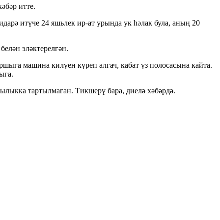
хәбәр итте.
арә итүче 24 яшьлек ир-ат урында ук һәлак була, аның 20
белән эләктерелгән.
ршыга машина килүен күреп алгач, кабат үз полосасына кайта.
ыга.
лылыкка тартылмаган. Тикшерү бара, диелә хәбәрдә.