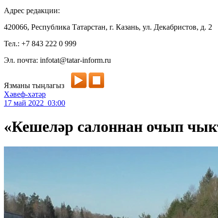
Адрес редакции:
420066, Республика Татарстан, г. Казань, ул. Декабристов, д. 2
Тел.: +7 843 222 0 999
Эл. почта: infotat@tatar-inform.ru
Язманы тыңлагыз
Хәвеф-хәтәр
17 май 2022 03:00
«Кешеләр салоннан очып чык