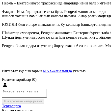
Пермь – Екатеринбург трассасында авариядә нәни бала имгәнгән
Фаҗига 16 майда иртәнге якта була. Peugeot машинасы юлдан ч
яшьлек хатыны һәм 9 айлык баласы имгәнә. Алар реанимациядә
ЮХИДИ белгечләре ачыклаганча, бу кешеләр Башкортстанда яши
Шаһитлар сүзләренчә, Peugeot машинасы Екатеринбургка таба б
Шунда йөртүче идарәсен югалта һәм юлдан төшеп китә, әйләне
Peugeot белән идарә итүченең йөртү стажы 6 ел тәшкил итә. М
Интертат яңалыкларын
MAX-каналында
укыгыз
Комментарийлар (0)
Фикерегезне калдырыгыз
Теркәлергә
Калган символлар: