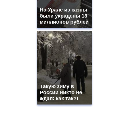
На Урале из казны
были украдены 18
миллионов рублей
Такую зиму в
России никто не
ждал: как так?!