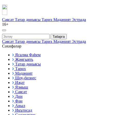
Сәясәт
Татар дөньясы
Тарих
Мәдәният
Эстрада
16+
Табарга
Сәясәт
Татар дөньясы
Тарих
Мәдәният
Эстрада
Сәхифәләр
Ясалма Фәһем
Җәмгыять
Татар дөньясы
Тарих
Мәдәният
Шоу-бизнес
Иҗат
Язмыш
Сәясәт
Дин
Фән
Авыл
Икътисад
Сәламәтлек