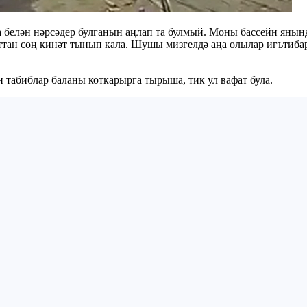
ла белән нәрсәдер булганын аңлап та булмый. Моны бассейн яны
тан соң кинәт тынып кала. Шушы мизгелдә аңа олылар игътибар
н табиблар баланы коткарырга тырыша, тик ул вафат була.