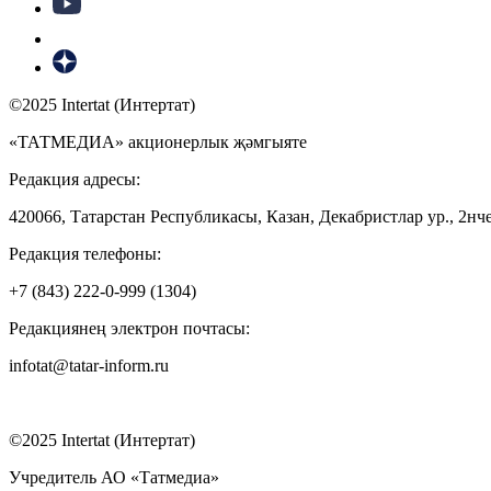
©2025 Intertat (Интертат)
«ТАТМЕДИА» акционерлык җәмгыяте
Редакция адресы:
420066, Татарстан Республикасы, Казан, Декабристлар ур., 2нче
Редакция телефоны:
+7 (843) 222-0-999 (1304)
Редакциянең электрон почтасы:
infotat@tatar-inform.ru
©2025 Intertat (Интертат)
Учредитель АО «Татмедиа»