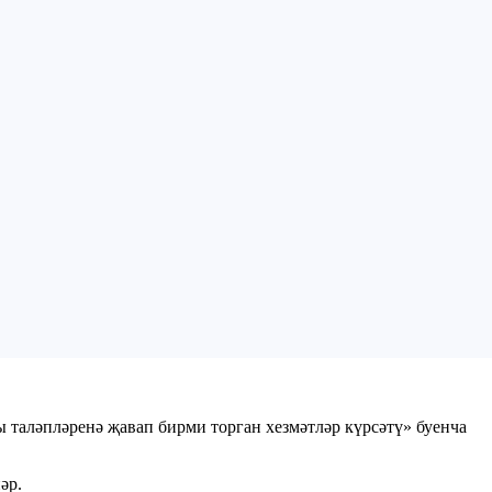
таләпләренә җавап бирми торган хезмәтләр күрсәтү» буенча
әр.