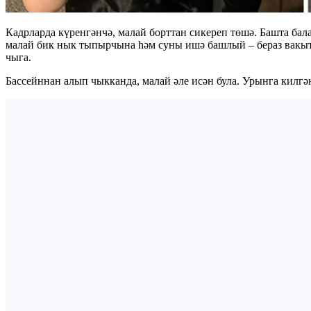
Кадрларда күренгәнчә, малай борттан сикереп төшә. Башта ба
малай бик нык тыпырчына һәм суны ишә башлый – бераз вакыт
чыга.
Бассейннан алып чыкканда, малай әле исән була. Урынга килгә