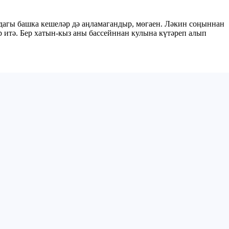
ндагы башка кешеләр дә аңламагандыр, мөгаен. Ләкин соңыннан
 итә. Бер хатын-кыз аны бассейннан кулына күтәреп алып