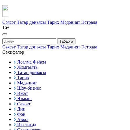
Сәясәт
Татар дөньясы
Тарих
Мәдәният
Эстрада
16+
Табарга
Сәясәт
Татар дөньясы
Тарих
Мәдәният
Эстрада
Сәхифәләр
Ясалма Фәһем
Җәмгыять
Татар дөньясы
Тарих
Мәдәният
Шоу-бизнес
Иҗат
Язмыш
Сәясәт
Дин
Фән
Авыл
Икътисад
Сәламәтлек