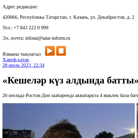
Адрес редакции:
420066, Республика Татарстан, г. Казань, ул. Декабристов, д. 2
Тел.: +7 843 222 0 999
Эл. почта: infotat@tatar-inform.ru
Язманы тыңлагыз
Хәвеф-хәтәр
28 июль 2023 22:34
«Кешеләр күз алдында батты»
26 июльдә Ростов-Дон шәһәрендә аквапаркта 4 яшьлек бала бат