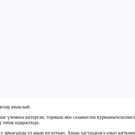
челәр ачыклый.
еше үлеменә китергән, тормыш яки сәламәтлек куркынычсызлыгы 
 төбәк идарәсендә.
сс аркасында ул аңын югалткан. Аның хастаханәгә алып киткәнн