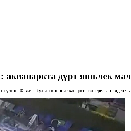
: аквапаркта дүрт яшьлек мал
ып үлгән. Фаҗига булган көнне аквапаркта төшерелгән видео чы