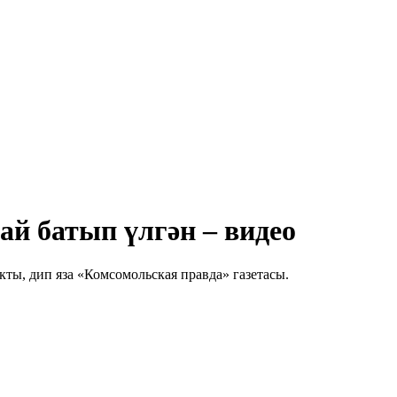
ай батып үлгән – видео
кты, дип яза «Комсомольская правда» газетасы.