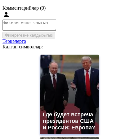
Комментарийлар (0)
Фикерегезне калдырыгыз
Теркәлергә
Калган символлар:
Где будет встреча
президентов США
и России: Европа?