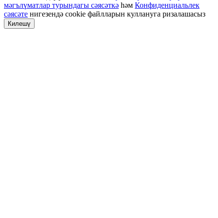
мәгълүматлар турындагы сәясәткә
һәм
Конфиденциальлек
сәясәте
нигезендә cookie файлларын куллануга ризалашасыз
Килешү