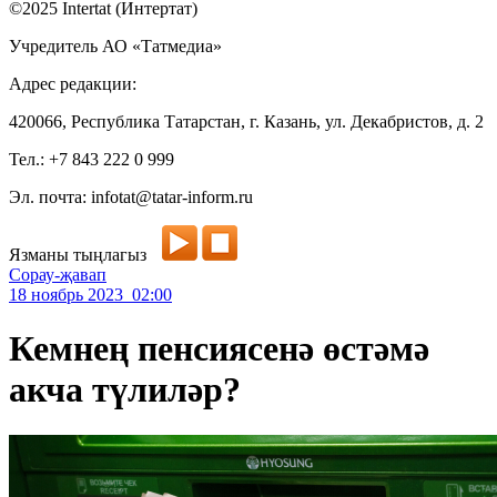
©2025 Intertat (Интертат)
Учредитель АО «Татмедиа»
Адрес редакции:
420066, Республика Татарстан, г. Казань, ул. Декабристов, д. 2
Тел.: +7 843 222 0 999
Эл. почта: infotat@tatar-inform.ru
Язманы тыңлагыз
Сорау-җавап
18 ноябрь 2023 02:00
Кемнең пенсиясенә өстәмә
акча түлиләр?