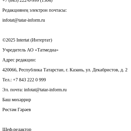
+7 (843) 222-0-999 (1304)
Редакциянең электрон почтасы:
infotat@tatar-inform.ru
©2025 Intertat (Интертат)
Учредитель АО «Татмедиа»
Адрес редакции:
420066, Республика Татарстан, г. Казань, ул. Декабристов, д. 2
Тел.: +7 843 222 0 999
Эл. почта: infotat@tatar-inform.ru
Баш мөхәррир
Рөстәм Гәрәев
Шеф-редактор