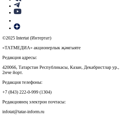
©2025 Intertat (Интертат)
«ТАТМЕДИА» акционерлык җәмгыяте
Редакция адресы:
420066, Татарстан Республикасы, Казан, Декабристлар ур.,
2нче йорт.
Редакция телефоны:
+7 (843) 222-0-999 (1304)
Редакциянең электрон почтасы:
infotat@tatar-inform.ru