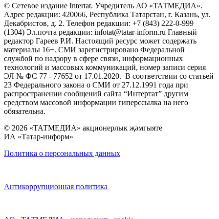
© Сетевое издание Intertat. Учредитель АО «ТАТМЕДИА».
Адрес редакции: 420066, Республика Татарстан, г. Казань, ул.
Декабристов, д. 2. Телефон редакции: +7 (843) 222-0-999
(1304) Эл.почта редакции: infotat@tatar-inform.ru Главный
редактор Гареев Р.И. Настоящий ресурс может содержать
материалы 16+. СМИ зарегистрировано Федеральной
службой по надзору в сфере связи, информационных
технологий и массовых коммуникаций, номер записи серия
ЭЛ № ФС 77 - 77652 от 17.01.2020. В соответствии со статьей
23 Федерального закона о СМИ от 27.12.1991 года при
распространении сообщений сайта “Интертат” другим
средством массовой информации гиперссылка на него
обязательна.
© 2026 «ТАТМЕДИА» акционерлык җәмгыяте
ИА «Татар-информ»
Политика о персональных данных
Антикоррупционная политика