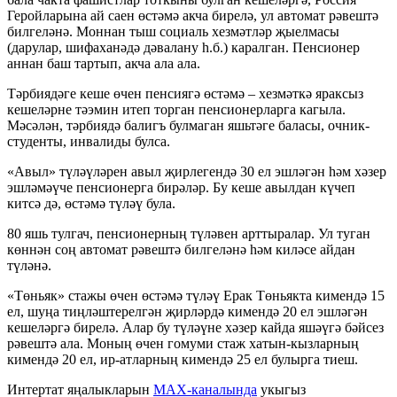
Геройларына ай саен өстәмә акча бирелә, ул автомат рәвештә
билгеләнә. Моннан тыш социаль хезмәтләр җыелмасы
(дарулар, шифаханәдә дәвалану һ.б.) каралган. Пенсионер
аннан баш тартып, акча ала ала.
Тәрбиядәге кеше өчен пенсиягә өстәмә – хезмәткә яраксыз
кешеләрне тәэмин итеп торган пенсионерларга кагыла.
Мәсәлән, тәрбиядә балигъ булмаган яшьтәге баласы, очник-
студенты, инвалиды булса.
«Авыл» түләүләрен авыл җирлегендә 30 ел эшләгән һәм хәзер
эшләмәүче пенсионерга бирәләр. Бу кеше авылдан күчеп
китсә дә, өстәмә түләү була.
80 яшь тулгач, пенсионерның түләвен арттыралар. Ул туган
көннән соң автомат рәвештә билгеләнә һәм киләсе айдан
түләнә.
«Төньяк» стажы өчен өстәмә түләү Ерак Төньякта кимендә 15
ел, шуңа тиңләштерелгән җирләрдә кимендә 20 ел эшләгән
кешеләргә бирелә. Алар бу түләүне хәзер кайда яшәүгә бәйсез
рәвештә ала. Моның өчен гомуми стаж хатын-кызларның
кимендә 20 ел, ир-атларның кимендә 25 ел булырга тиеш.
Интертат яңалыкларын
MAX-каналында
укыгыз