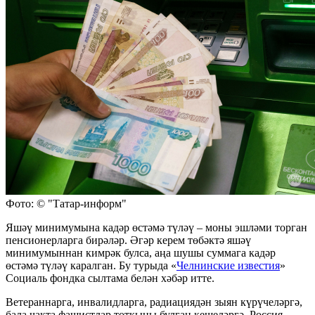
Фото: © "Татар-информ"
Яшәү минимумына кадәр өстәмә түләү – моны эшләми торган
пенсионерларга бирәләр. Әгәр керем төбәктә яшәү
минимумыннан кимрәк булса, аңа шушы суммага кадәр
өстәмә түләү каралган. Бу турыда «
Челнинские известия
»
Социаль фондка сылтама белән хәбәр итте.
Ветераннарга, инвалидларга, радиациядән зыян күрүчеләргә,
бала чакта фашистлар тоткыны булган кешеләргә, Россия