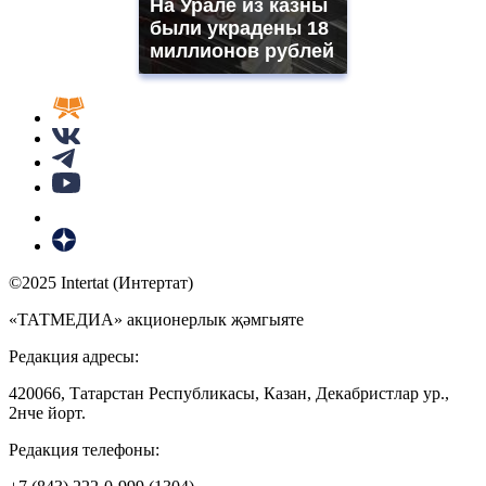
На Урале из казны
были украдены 18
миллионов рублей
©2025 Intertat (Интертат)
«ТАТМЕДИА» акционерлык җәмгыяте
Редакция адресы:
420066, Татарстан Республикасы, Казан, Декабристлар ур.,
2нче йорт.
Редакция телефоны: