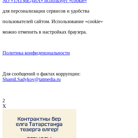
АО «ТАТМЕДИА» использует «cookie»
для персонализации сервисов и удобства
пользователей сайтом. Использование «cookie»
можно отменить в настройках браузера.
Политика конфиденциальности
Для сообщений о фактах коррупции:
Shamil.Sadykov@tatmedia.ru
2
X