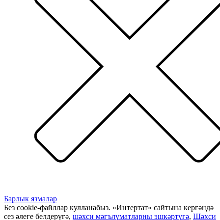
Барлык язмалар
Без cookie-файллар кулланабыз. «Интертат» сайтына кергәндә
сез әлеге белдерүгә,
шәхси мәгълүматларны эшкәртүгә
,
Шәхси