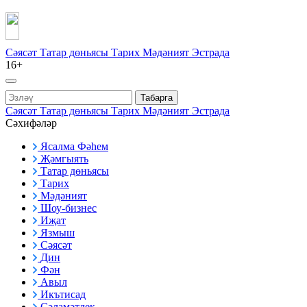
Сәясәт
Татар дөньясы
Тарих
Мәдәният
Эстрада
16+
Табарга
Сәясәт
Татар дөньясы
Тарих
Мәдәният
Эстрада
Сәхифәләр
Ясалма Фәһем
Җәмгыять
Татар дөньясы
Тарих
Мәдәният
Шоу-бизнес
Иҗат
Язмыш
Сәясәт
Дин
Фән
Авыл
Икътисад
Сәламәтлек