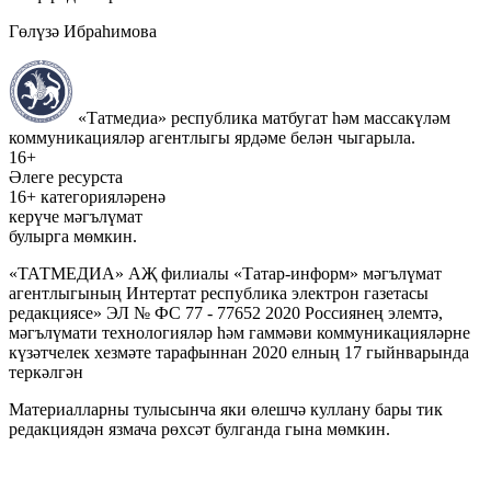
Гөлүзә Ибраһимова
«Татмедиа» республика матбугат һәм массакүләм
коммуникацияләр агентлыгы ярдәме белән чыгарыла.
16+
Әлеге ресурста
16+ категорияләренә
керүче мәгълүмат
булырга мөмкин.
«ТАТМЕДИА» АҖ филиалы «Татар-информ» мәгълүмат
агентлыгының Интертат республика электрон газетасы
редакциясе» ЭЛ № ФС 77 - 77652 2020 Россиянең элемтә,
мәгълүмати технологияләр һәм гаммәви коммуникацияләрне
күзәтчелек хезмәте тарафыннан 2020 елның 17 гыйнварында
теркәлгән
Материалларны тулысынча яки өлешчә куллану бары тик
редакциядән язмача рөхсәт булганда гына мөмкин.