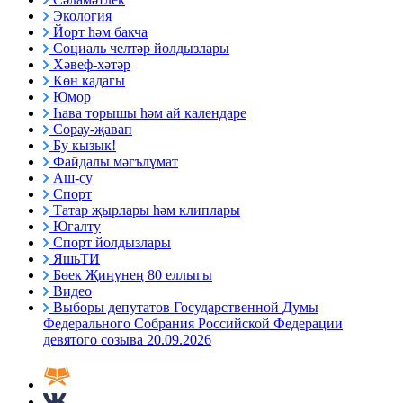
Экология
Йорт һәм бакча
Социаль челтәр йолдызлары
Хәвеф-хәтәр
Көн кадагы
Юмор
Һава торышы һәм ай календаре
Сорау-җавап
Бу кызык!
Файдалы мәгълүмат
Аш-су
Спорт
Татар җырлары һәм клиплары
Югалту
Спорт йолдызлары
ЯшьТИ
Бөек Җиңүнең 80 еллыгы
Видео
Выборы депутатов Государственной Думы
Федерального Собрания Российской Федерации
девятого созыва 20.09.2026