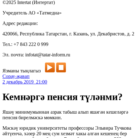
©2025 Intertat (Интертат)
Учредитель АО «Татмедиа»
Адрес редакции:
420066, Республика Татарстан, г. Казань, ул. Декабристов, д. 2
Тел.: +7 843 222 0 999
Эл. почта: infotat@tatar-inform.ru
Язманы тыңлагыз
Сорау-җавап
2 декабрь 2019 21:00
Кемнәргә пенсия түләнми?
Яшәү минимумыннан азрак табыш алып яшәгән кешеләргә
пенсия бирелмәскә мөмкин.
Мәскәү юридик университеты профессоры Эльвира Тучкова
әйтүенчә, хәзер 20 мең сум хезмәт хакы алган кешенең бер