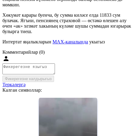
мөмкин.
Хөкүмәт карары буенча, бу сумма киләсе елда 11833 сум
булачак. Ягъни, пенсиянең страховой — өстәмә өлешен алу
өчен «ак» хезмәт хакының күләме шушы суммадан югарырак
булырга тиеш.
Интертат яңалыкларын
MAX-каналында
укыгыз
Комментарийлар (0)
Фикерегезне калдырыгыз
Теркәлергә
Калган символлар: