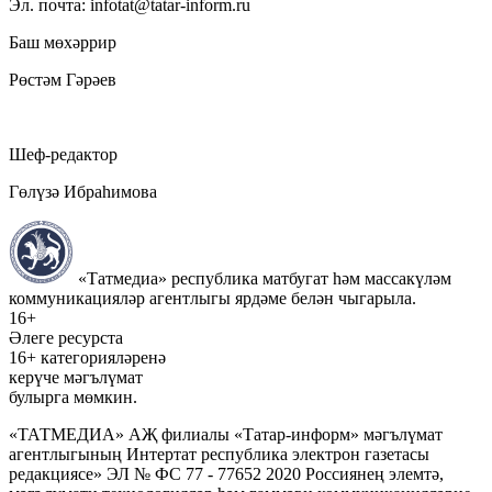
Эл. почта: infotat@tatar-inform.ru
Баш мөхәррир
Рөстәм Гәрәев
Шеф-редактор
Гөлүзә Ибраһимова
«Татмедиа» республика матбугат һәм массакүләм
коммуникацияләр агентлыгы ярдәме белән чыгарыла.
16+
Әлеге ресурста
16+ категорияләренә
керүче мәгълүмат
булырга мөмкин.
«ТАТМЕДИА» АҖ филиалы «Татар-информ» мәгълүмат
агентлыгының Интертат республика электрон газетасы
редакциясе» ЭЛ № ФС 77 - 77652 2020 Россиянең элемтә,