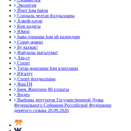
Экология
Йорт һәм бакча
Социаль челтәр йолдызлары
Хәвеф-хәтәр
Көн кадагы
Юмор
Һава торышы һәм ай календаре
Сорау-җавап
Бу кызык!
Файдалы мәгълүмат
Аш-су
Спорт
Татар җырлары һәм клиплары
Югалту
Спорт йолдызлары
ЯшьТИ
Бөек Җиңүнең 80 еллыгы
Видео
Выборы депутатов Государственной Думы
Федерального Собрания Российской Федерации
девятого созыва 20.09.2026