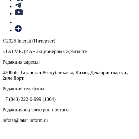
©2025 Intertat (Интертат)
«ТАТМЕДИА» акционерлык җәмгыяте
Редакция адресы:
420066, Татарстан Республикасы, Казан, Декабристлар ур.,
2нче йорт.
Редакция телефоны:
+7 (843) 222-0-999 (1304)
Редакциянең электрон почтасы:
infotat@tatar-inform.ru