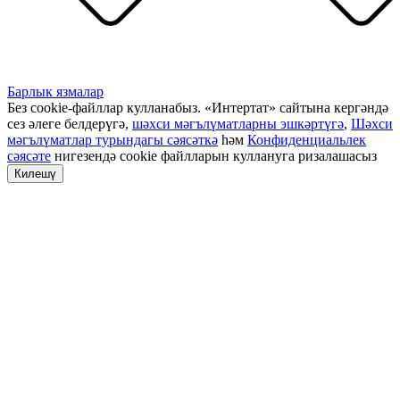
Барлык язмалар
Без cookie-файллар кулланабыз. «Интертат» сайтына кергәндә
сез әлеге белдерүгә,
шәхси мәгълүматларны эшкәртүгә
,
Шәхси
мәгълүматлар турындагы сәясәткә
һәм
Конфиденциальлек
сәясәте
нигезендә cookie файлларын куллануга ризалашасыз
Килешү