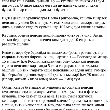
елга ике генә баллы булачак. Бу — булачак пенсиягә 200 сум
дигән сүз. Ә инде киләсе елга да шундый ук хезмәт хакы
булса, баллар саны икедән дә аз булачак.
РУДН деканы урынбасары Елена Григорьева, кешечә яшәрлек
пенсия алу өчен 96 мең сум хезмәт хакы алып эшләргә кирәк
дигән, киләсе елда бу сумма инде 107 мең сум тәшкил итәчәк.
Картлык буенча пенсия пенсия яшенә җиткәч түләнә. Аның
тагын бер шарты — кешенең ким дигәндә 10 ел рәсми
рәвештә эшләве.
Кеше гомере буе беркайда да эшләмәсә (рәсми рәвештә), аңа
социаль
пенсия бирелә. Аның шартлары — Россиядә кимендә
15 ел яшәү һәм Россия гражданины булу. Социаль пенсия
гадәти пенсиягә караганда 5 елга соңгарак калып түләнә
башлый. Әйтик, гадәттә кеше пенсияне 60 елдан алса, гомере
буе беркайда да эшләмәүче 65 (хатын-кызлар) һәм 70 яшьтән
(ирләр) алачак. Әлегә аның бәясе — 9 мең сум.
Әмма гомере буе эшләгән кешенең дә социаль пенсия
күләмендә генә акча алуы мөмкин. «Аргументы и факты»
язуынча, әгәр хезмәт хакы аена 11 мең сумга җитмәсә,
кешеләргә пенсиянең страховой өлеше бирелмәскә дә мөмкин.
Ягъни, әйтик кеше аена 10 мең сум гына алып эшләсә, аның
социаль пенсия күләменә бернинди баллар өстәлмәскә дә