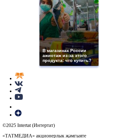
В магазинах России
ажиотаж из-за этого
продукта: что купить?
©2025 Intertat (Интертат)
«ТАТМЕДИА» акционерлык җәмгыяте