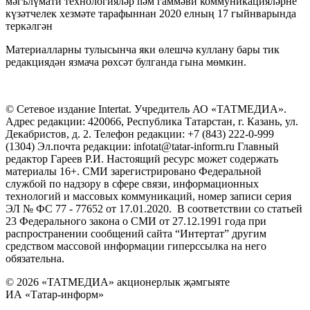
мәгълүмати технологияләр һәм гаммәви коммуникацияләрне
күзәтчелек хезмәте тарафыннан 2020 елның 17 гыйнварында
теркәлгән
Материалларны тулысынча яки өлешчә куллану бары тик
редакциядән язмача рөхсәт булганда гына мөмкин.
© Сетевое издание Intertat. Учредитель АО «ТАТМЕДИА».
Адрес редакции: 420066, Республика Татарстан, г. Казань, ул.
Декабристов, д. 2. Телефон редакции: +7 (843) 222-0-999
(1304) Эл.почта редакции: infotat@tatar-inform.ru Главный
редактор Гареев Р.И. Настоящий ресурс может содержать
материалы 16+. СМИ зарегистрировано Федеральной
службой по надзору в сфере связи, информационных
технологий и массовых коммуникаций, номер записи серия
ЭЛ № ФС 77 - 77652 от 17.01.2020. В соответствии со статьей
23 Федерального закона о СМИ от 27.12.1991 года при
распространении сообщений сайта “Интертат” другим
средством массовой информации гиперссылка на него
обязательна.
© 2026 «ТАТМЕДИА» акционерлык җәмгыяте
ИА «Татар-информ»