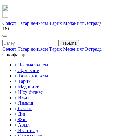
Сәясәт
Татар дөньясы
Тарих
Мәдәният
Эстрада
16+
Табарга
Сәясәт
Татар дөньясы
Тарих
Мәдәният
Эстрада
Сәхифәләр
Ясалма Фәһем
Җәмгыять
Татар дөньясы
Тарих
Мәдәният
Шоу-бизнес
Иҗат
Язмыш
Сәясәт
Дин
Фән
Авыл
Икътисад
Сәламәтлек