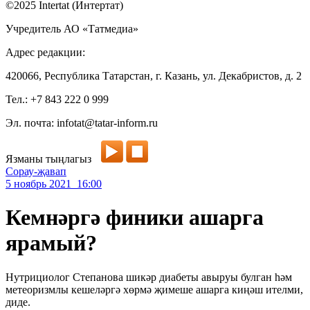
©2025 Intertat (Интертат)
Учредитель АО «Татмедиа»
Адрес редакции:
420066, Республика Татарстан, г. Казань, ул. Декабристов, д. 2
Тел.: +7 843 222 0 999
Эл. почта: infotat@tatar-inform.ru
Язманы тыңлагыз
Сорау-җавап
5 ноябрь 2021 16:00
Кемнәргә финики ашарга
ярамый?
Нутрициолог Степанова шикәр диабеты авыруы булган һәм
метеоризмлы кешеләргә хөрмә җимеше ашарга киңәш ителми,
диде.