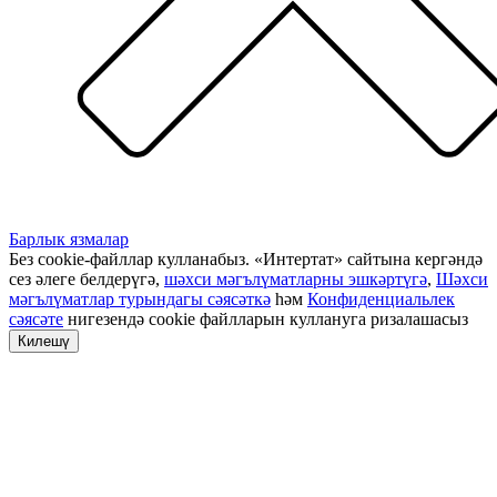
Барлык язмалар
Без cookie-файллар кулланабыз. «Интертат» сайтына кергәндә
сез әлеге белдерүгә,
шәхси мәгълүматларны эшкәртүгә
,
Шәхси
мәгълүматлар турындагы сәясәткә
һәм
Конфиденциальлек
сәясәте
нигезендә cookie файлларын куллануга ризалашасыз
Килешү