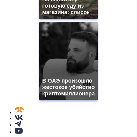
готовую еду из
магазина: список
В ОАЭ произошло
жестокое убийство
криптомиллионера