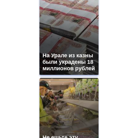
На Урале из казны
были украдены 18
миллионов рублей
Не ешьте эту