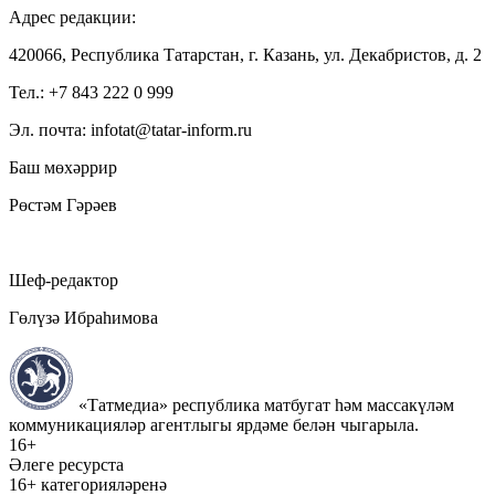
Адрес редакции:
420066, Республика Татарстан, г. Казань, ул. Декабристов, д. 2
Тел.: +7 843 222 0 999
Эл. почта: infotat@tatar-inform.ru
Баш мөхәррир
Рөстәм Гәрәев
Шеф-редактор
Гөлүзә Ибраһимова
«Татмедиа» республика матбугат һәм массакүләм
коммуникацияләр агентлыгы ярдәме белән чыгарыла.
16+
Әлеге ресурста
16+ категорияләренә