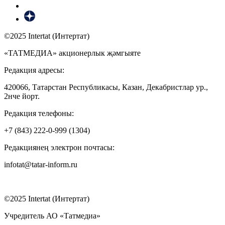
©2025 Intertat (Интертат)
«ТАТМЕДИА» акционерлык җәмгыяте
Редакция адресы:
420066, Татарстан Республикасы, Казан, Декабристлар ур.,
2нче йорт.
Редакция телефоны:
+7 (843) 222-0-999 (1304)
Редакциянең электрон почтасы:
infotat@tatar-inform.ru
©2025 Intertat (Интертат)
Учредитель АО «Татмедиа»