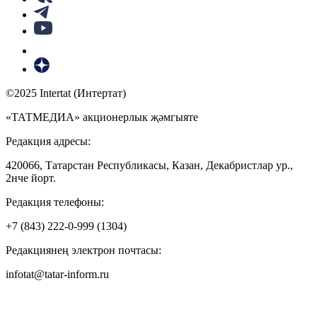
©2025 Intertat (Интертат)
«ТАТМЕДИА» акционерлык җәмгыяте
Редакция адресы:
420066, Татарстан Республикасы, Казан, Декабристлар ур.,
2нче йорт.
Редакция телефоны:
+7 (843) 222-0-999 (1304)
Редакциянең электрон почтасы:
infotat@tatar-inform.ru