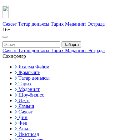
Сәясәт
Татар дөньясы
Тарих
Мәдәният
Эстрада
16+
Табарга
Сәясәт
Татар дөньясы
Тарих
Мәдәният
Эстрада
Сәхифәләр
Ясалма Фәһем
Җәмгыять
Татар дөньясы
Тарих
Мәдәният
Шоу-бизнес
Иҗат
Язмыш
Сәясәт
Дин
Фән
Авыл
Икътисад
Сәламәтлек