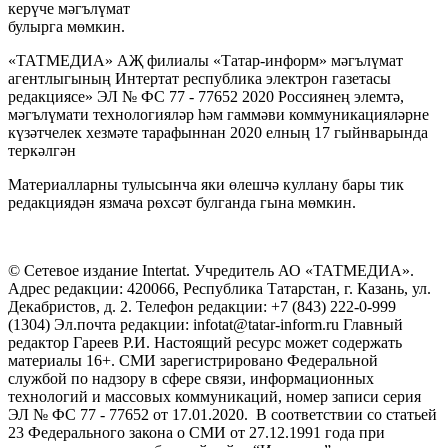
керүче мәгълүмат
булырга мөмкин.
«ТАТМЕДИА» АҖ филиалы «Татар-информ» мәгълүмат
агентлыгының Интертат республика электрон газетасы
редакциясе» ЭЛ № ФС 77 - 77652 2020 Россиянең элемтә,
мәгълүмати технологияләр һәм гаммәви коммуникацияләрне
күзәтчелек хезмәте тарафыннан 2020 елның 17 гыйнварында
теркәлгән
Материалларны тулысынча яки өлешчә куллану бары тик
редакциядән язмача рөхсәт булганда гына мөмкин.
© Сетевое издание Intertat. Учредитель АО «ТАТМЕДИА».
Адрес редакции: 420066, Республика Татарстан, г. Казань, ул.
Декабристов, д. 2. Телефон редакции: +7 (843) 222-0-999
(1304) Эл.почта редакции: infotat@tatar-inform.ru Главный
редактор Гареев Р.И. Настоящий ресурс может содержать
материалы 16+. СМИ зарегистрировано Федеральной
службой по надзору в сфере связи, информационных
технологий и массовых коммуникаций, номер записи серия
ЭЛ № ФС 77 - 77652 от 17.01.2020. В соответствии со статьей
23 Федерального закона о СМИ от 27.12.1991 года при