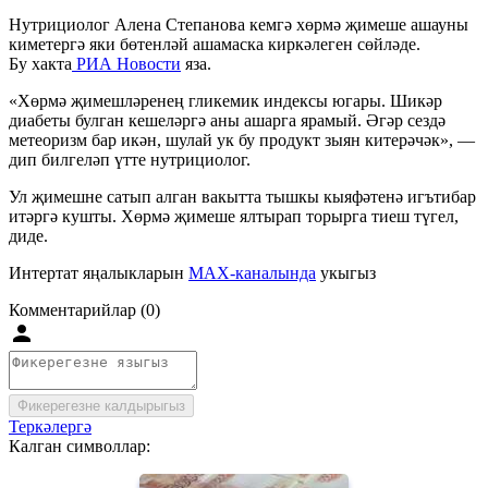
Нутрициолог Алена Степанова кемгә хөрмә җимеше ашауны
киметергә яки бөтенләй ашамаска киркәлеген сөйләде.
Бу хакта
РИА Новости
яза.
«Хөрмә җимешләренең гликемик индексы югары. Шикәр
диабеты булган кешеләргә аны ашарга ярамый. Әгәр сездә
метеоризм бар икән, шулай ук бу продукт зыян китерәчәк», —
дип билгеләп үтте нутрициолог.
Ул җимешне сатып алган вакытта тышкы кыяфәтенә игътибар
итәргә кушты. Хөрмә җимеше ялтырап торырга тиеш түгел,
диде.
Интертат яңалыкларын
MAX-каналында
укыгыз
Комментарийлар (0)
Фикерегезне калдырыгыз
Теркәлергә
Калган символлар: