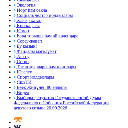
Экология
Йорт һәм бакча
Социаль челтәр йолдызлары
Хәвеф-хәтәр
Көн кадагы
Юмор
Һава торышы һәм ай календаре
Сорау-җавап
Бу кызык!
Файдалы мәгълүмат
Аш-су
Спорт
Татар җырлары һәм клиплары
Югалту
Спорт йолдызлары
ЯшьТИ
Бөек Җиңүнең 80 еллыгы
Видео
Выборы депутатов Государственной Думы
Федерального Собрания Российской Федерации
девятого созыва 20.09.2026