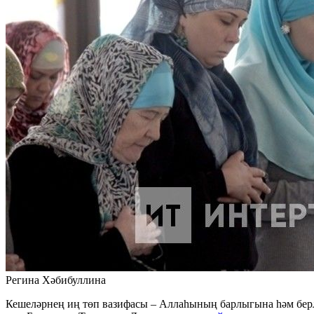
Регина Хәбибуллина
Кешеләрнең иң төп вазифасы – Аллаһының барлыгына һәм берл