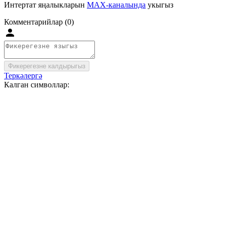
Интертат яңалыкларын
MAX-каналында
укыгыз
Комментарийлар (0)
Фикерегезне калдырыгыз
Теркәлергә
Калган символлар: