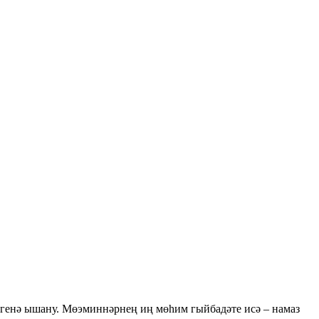
генә ышану. Мөэминнәрнең иң мөһим гыйбадәте исә – намаз