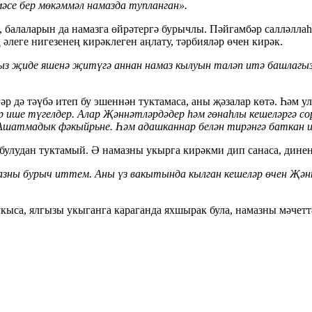
мәсе бер мөкәммәл намазда тупланган».
 балаларын да намазга өйрәтергә бурычлы. Пәйгамбәр салләллаһ
әлеге нигезенең кирәклеген аңлату, тәрбияләр өчен кирәк.
ыз җиде яшенә җитүгә аннан намаз кылуын таләп итә башлагыз.
әр дә тәүбә итеп бу эшеннән туктамаса, аны җәзалар көтә. Һәм у
р ише түгелдер. Алар Җәннәтләрдәдер һәм гөнаһлы кешеләргә со
Ашатмадык фәкыйрьне. Һәм адашканнар белән тирәнгә баткан иде
булудан туктамый. Ә намазны укырга кирәкми дип санаса, динен
зны бурыч иттем. Аны үз вакытында кылган кешеләр өчен Җәннә
 укыса, ялгызы укыганга караганда яхшырак була, намазны мәче