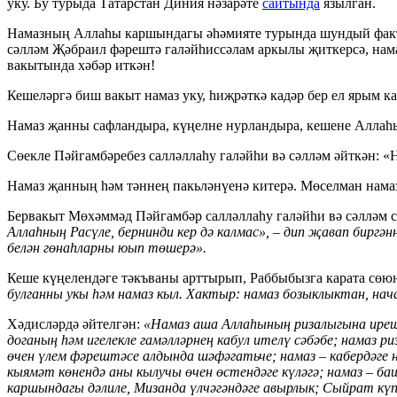
уку. Бу турыда Татарстан Диния нәзарәте
сайтында
язылган.
Намазның Аллаһы каршындагы әһәмияте турында шундый факт ә
сәлләм Җәбраил фәрештә галәйһиссәлам аркылы җиткерсә, нам
вакытында хәбәр иткән!
Кешеләргә биш вакыт намаз уку, һиҗрәткә кадәр бер ел ярым ка
Намаз җанны сафландыра, күңелне нурландыра, кешене Аллаһ
Сөекле Пәйгамбәребез салләллаһу галәйһи вә сәлләм әйткән: «
Намаз җанның һәм тәннең пакьләнүенә китерә. Мөселман намаз
Бервакыт Мөхәммәд Пәйгамбәр салләллаһу галәйһи вә сәлләм с
Аллаһның Расүле, бернинди кер дә калмас», – дип җавап биргә
белән гөнаһларны юып төшерә».
Кеше күңелендәге тәкъваны арттырып, Раббыбызга карата сөю
булганны укы һәм намаз кыл. Хактыр: намаз бозыклыктан, нача
Хәдисләрдә әйтелгән:
«Намаз аша Аллаһының ризалыгына ирешеп
доганың һәм игелекле гамәлләрнең кабул ителү сәбәбе; намаз 
өчен үлем фәрештәсе алдында шәфәгатьче; намаз – кабердәге н
кыямәт көнендә аны кылучы өчен өстендәге күләгә; намаз – ба
каршындагы дәлиле, Мизанда үлчәгәндәге авырлык; Сыйрат күп