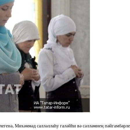
егенә, Мөхәммәд салләллаһу галәйһи вә сәлләмнең пәйгамбәрле