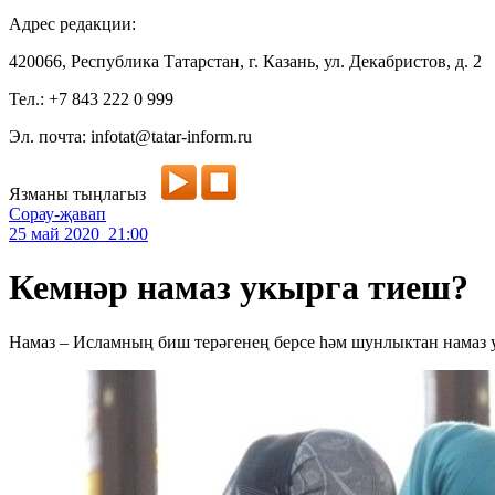
Адрес редакции:
420066, Республика Татарстан, г. Казань, ул. Декабристов, д. 2
Тел.: +7 843 222 0 999
Эл. почта: infotat@tatar-inform.ru
Язманы тыңлагыз
Сорау-җавап
25 май 2020 21:00
Кемнәр намаз укырга тиеш?
Намаз – Исламның биш терәгенең берсе һәм шунлыктан намаз у