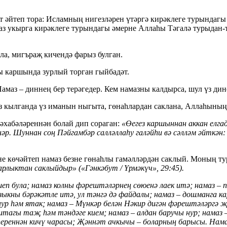
йтеп тора: Исламның нигезләрен үтәргә кирәклеге турындагы 
аз укырга кирәклеге турындагы әмерне Аллаһы Тәгалә турыдан-т
ла, мигъраҗ кичендә фарыз булган.
ы каршында зурлый торган гыйбадәт.
Намаз – диннең бер терәгедер. Кем намазны калдырса, шул үз ди
 кылганда үз иманын ныгыта, гөнаһлардан саклана, Аллаһының 
әхабәләреннән болай дип сораган:
«Өегез каршыннан аккан елгад
ннәр. Шуннан соң Пәйгамбәр салләллаһу галәйһи вә сәлләм әйткә
не көчәйтеп намаз безне гөнаһлы гамәлләрдән саклый. Моның т
рлыктан саклыйдыр» («Гәнкәбут / Үрмәкүч», 29:45).
 була; намаз колны фәрештәләрнең сөюенә лаек итә; намаз – пә
ризыкны бәрәкәтле итә, ул тәнгә дә файдалы; намаз – дошманга
ур һәм ятак; намаз – Мүнкәр белән Нәкир дигән фәрештәләргә җ
штагы таҗ һәм тәндәге кием; намаз – алдан баручы нур; намаз 
ереннән кичү чарасы; Җәннәт ачкычы – боларның барысы. Намаз