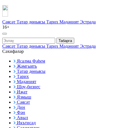
Сәясәт
Татар дөньясы
Тарих
Мәдәният
Эстрада
16+
Табарга
Сәясәт
Татар дөньясы
Тарих
Мәдәният
Эстрада
Сәхифәләр
Ясалма Фәһем
Җәмгыять
Татар дөньясы
Тарих
Мәдәният
Шоу-бизнес
Иҗат
Язмыш
Сәясәт
Дин
Фән
Авыл
Икътисад
Сәламәтлек