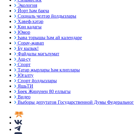
Экология
Йорт һәм бакча
Социаль челтәр йолдызлары
Хәвеф-хәтәр
Көн кадагы
Юмор
Һава торышы һәм ай календаре
Сорау-җавап
Бу кызык!
Файдалы мәгълүмат
Аш-су
Спорт
Татар җырлары һәм клиплары
Югалту
Спорт йолдызлары
ЯшьТИ
Бөек Җиңүнең 80 еллыгы
Видео
Выборы депутатов Государственной Думы Федерального