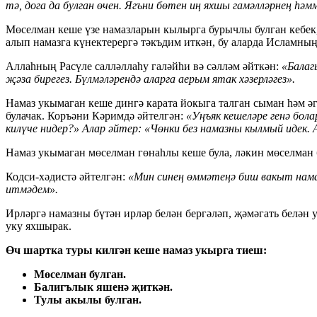
тә, дога да булган өчен. Ягъни бөтен иң яхшы гамәлләрнең һәм
Мөселман кеше үзе намазларын кылырга бурычлы булган кебек,
алып намазга күнектерергә тәкъдим иткән, бу аларда Исламның 
Аллаһның Расүле салләллаһу галәйһи вә сәлләм әйткән:
«Балаг
җәза бирегез. Бүлмәләрендә аларга аерым ятак хәзерләгез».
Намаз укымаган кеше дингә карата йокыга талган сыман һәм әг
булачак. Коръәни Кәримдә әйтелгән:
«Уңъяк кешеләре генә бола
килүче нидер?» Алар әйтер: «Чөнки без намазны кылмый идек. 
Намаз укымаган мөселман гөнаһлы кеше була, ләкин мөселман 
Кодси-хәдистә әйтелгән:
«Мин синең өммәтеңә биш вакыт нама
итмәдем».
Ирләргә намазны бүтән ирләр белән бергәләп, җәмәгать белән
уку яхшырак.
Өч шартка туры килгән кеше намаз укырга тиеш:
Мөселман булган.
Балигълык яшенә җиткән.
Тулы акылы булган.