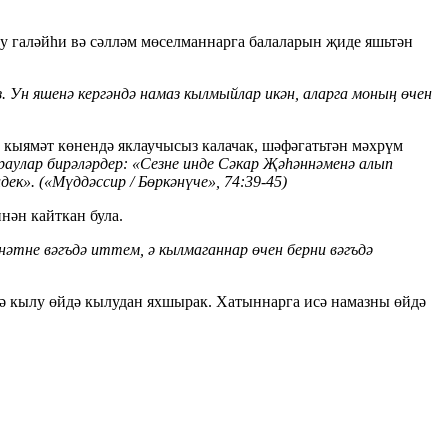
у галәйһи вә сәлләм мөселманнарга балаларын җиде яшьтән
 Ун яшенә кергәндә намаз кылмыйлар икән, аларга моның өчен
л кыямәт көнендә яклаучысыз калачак, шәфәгатьтән мәхрүм
раулар бирәләрдер: «Сезне инде Сәкар Җәһәннәменә алып
к». («Мүддәссир / Бөркәнүче», 74:39-45)
нән кайткан була.
тне вәгъдә иттем, ә кылмаганнар өчен берни вәгъдә
ттә кылу өйдә кылудан яхшырак. Хатыннарга исә намазны өйдә