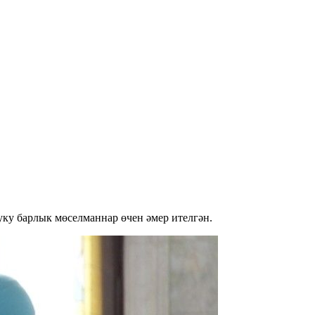
ку барлык мөселманнар өчен әмер ителгән.