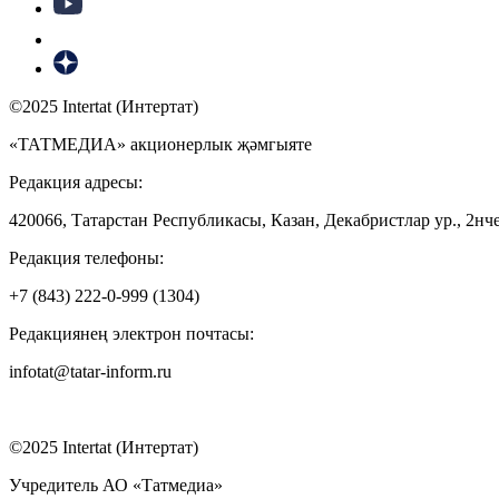
©2025 Intertat (Интертат)
«ТАТМЕДИА» акционерлык җәмгыяте
Редакция адресы:
420066, Татарстан Республикасы, Казан, Декабристлар ур., 2нче
Редакция телефоны:
+7 (843) 222-0-999 (1304)
Редакциянең электрон почтасы:
infotat@tatar-inform.ru
©2025 Intertat (Интертат)
Учредитель АО «Татмедиа»