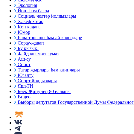
Экология
Йорт һәм бакча
Социаль челтәр йолдызлары
Хәвеф-хәтәр
Көн кадагы
Юмор
Һава торышы һәм ай календаре
Сорау-җавап
Бу кызык!
Файдалы мәгълүмат
Аш-су
Спорт
Татар җырлары һәм клиплары
Югалту
Спорт йолдызлары
ЯшьТИ
Бөек Җиңүнең 80 еллыгы
Видео
Выборы депутатов Государственной Думы Федерального