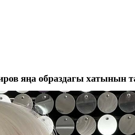
биров яңа образдагы хатынын 