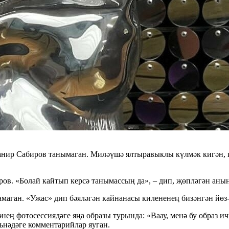
ир Сабиров танымаган. Миләүшә ялтыравыклы күлмәк кигән, кы
ов. «Болай кайтып керсә танымассың да», – дип, җөпләгән аның
аган. «Ужас» дип бәяләгән кайнанасы килененең бизәнгән йөз
нең фотосессиядәге яңа образы турында: «Ваау, менә бу образ
ънәдәге комментарийлар яуган.