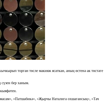
чкырып торган төсле макияж ясаткан, аның өстенә ак төстәге
 сүзен бер ханым.
-кыяфәтен.
 ичмасам», «Патшабикә», «Җырчы Наталига охшагансың», «Тач