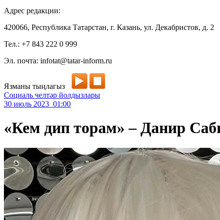
Адрес редакции:
420066, Республика Татарстан, г. Казань, ул. Декабристов, д. 2
Тел.: +7 843 222 0 999
Эл. почта: infotat@tatar-inform.ru
Язманы тыңлагыз
Социаль челтәр йолдызлары
30 июль 2023 01:00
«Кем дип торам» – Данир Са