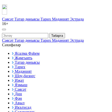
Сәясәт
Татар дөньясы
Тарих
Мәдәният
Эстрада
16+
Табарга
Сәясәт
Татар дөньясы
Тарих
Мәдәният
Эстрада
Сәхифәләр
Ясалма Фәһем
Җәмгыять
Татар дөньясы
Тарих
Мәдәният
Шоу-бизнес
Иҗат
Язмыш
Сәясәт
Дин
Фән
Авыл
Икътисад
Сәламәтлек