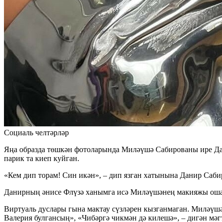
Социаль челтәрләр
Яңа образда төшкән фотоларында Миләүшә Сабированы ире Дан
парик та киеп куйган.
«Кем дип торам! Син икән», – дип язган хатынына Данир Сабир
Данирның әнисе Флүзә ханымга исә Миләүшәнең макияжы ошам
Виртуаль дуслары гына мактау сүзләрен кызганмаган. Миләүшә
Валерия булгансың», «Чибәргә чикмән дә килешә», – дигән мәг