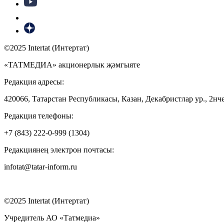
©2025 Intertat (Интертат)
«ТАТМЕДИА» акционерлык җәмгыяте
Редакция адресы:
420066, Татарстан Республикасы, Казан, Декабристлар ур., 2нче
Редакция телефоны:
+7 (843) 222-0-999 (1304)
Редакциянең электрон почтасы:
infotat@tatar-inform.ru
©2025 Intertat (Интертат)
Учредитель АО «Татмедиа»