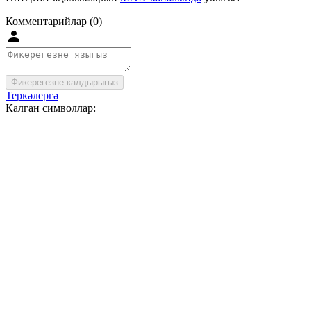
Комментарийлар (0)
Фикерегезне калдырыгыз
Теркәлергә
Калган символлар: