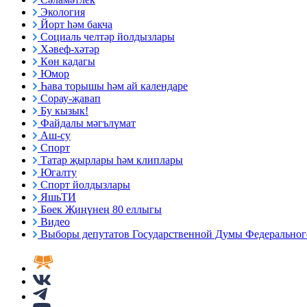
Экология
Йорт һәм бакча
Социаль челтәр йолдызлары
Хәвеф-хәтәр
Көн кадагы
Юмор
Һава торышы һәм ай календаре
Сорау-җавап
Бу кызык!
Файдалы мәгълүмат
Аш-су
Спорт
Татар җырлары һәм клиплары
Югалту
Спорт йолдызлары
ЯшьТИ
Бөек Җиңүнең 80 еллыгы
Видео
Выборы депутатов Государственной Думы Федерального