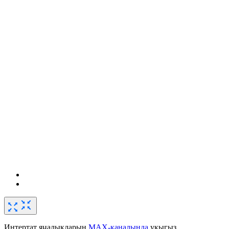
Интертат яңалыкларын
MAX-каналында
укыгыз