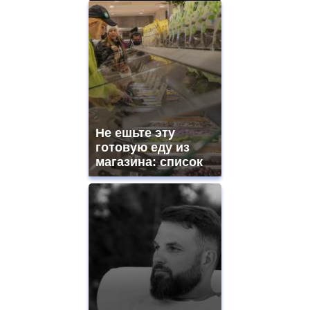
Не ешьте эту
готовую еду из
магазина: список