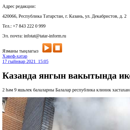
Адрес редакции:
420066, Республика Татарстан, г. Казань, ул. Декабристов, д. 2
Тел.: +7 843 222 0 999
Эл. почта: infotat@tatar-inform.ru
Язманы тыңлагыз
Хәвеф-хәтәр
17 гыйнвар 2021 15:05
Казанда янгын вакытында ике
2 һәм 9 яшьлек балаларны Балалар республика клиник хастахан