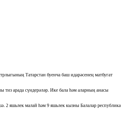
стрлыгының Татарстан буенча баш идарәсенең матбугат
ы тиз арада сүндерәләр. Ике бала һәм аларның анасы
шә. 2 яшьлек малай һәм 9 яшьлек кызны Балалар республика