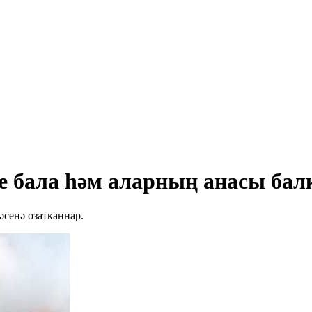
 бала һәм аларның анасы бал
әсенә озатканнар.