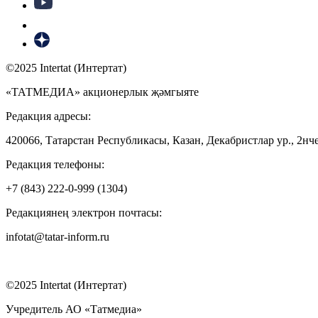
©2025 Intertat (Интертат)
«ТАТМЕДИА» акционерлык җәмгыяте
Редакция адресы:
420066, Татарстан Республикасы, Казан, Декабристлар ур., 2нче
Редакция телефоны:
+7 (843) 222-0-999 (1304)
Редакциянең электрон почтасы:
infotat@tatar-inform.ru
©2025 Intertat (Интертат)
Учредитель АО «Татмедиа»