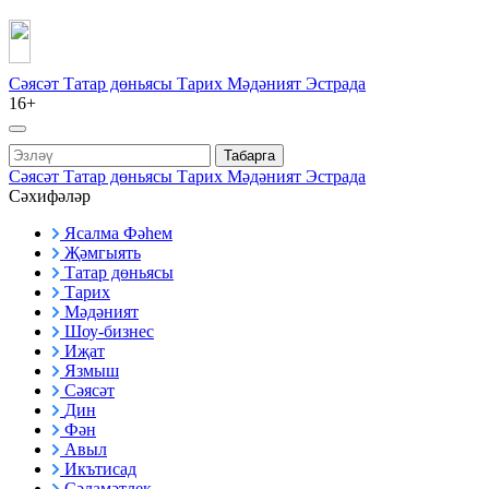
Сәясәт
Татар дөньясы
Тарих
Мәдәният
Эстрада
16+
Табарга
Сәясәт
Татар дөньясы
Тарих
Мәдәният
Эстрада
Сәхифәләр
Ясалма Фәһем
Җәмгыять
Татар дөньясы
Тарих
Мәдәният
Шоу-бизнес
Иҗат
Язмыш
Сәясәт
Дин
Фән
Авыл
Икътисад
Сәламәтлек