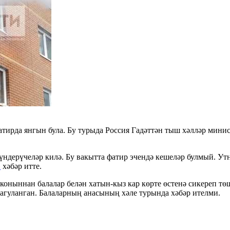
тирда янгын була. Бу турыда Россия Гадәттән тыш хәлләр мини
үндерүчеләр килә. Бу вакытта фатир эчендә кешеләр булмый. Утн
»
хәбәр итте.
коныннан балалар белән хатын-кыз кар көрте өстенә сикереп тө
 агуланган. Балаларның анасының хәле турында хәбәр ителми.