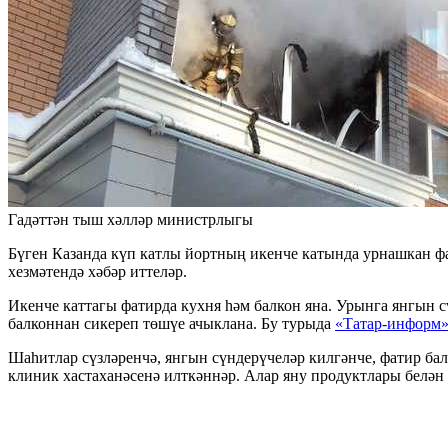
Гадәттән тыш хәлләр министрлыгы
Бүген Казанда күп катлы йортның икенче катында урнашкан фа
хезмәтендә хәбәр иттеләр.
Икенче каттагы фатирда кухня һәм балкон яна. Урынга янгын с
балконнан сикереп төшүе ачыклана. Бу турыда
«Татар-информ
Шаһитлар сүзләренчә, янгын сүндерүчеләр килгәнче, фатир бал
клиник хастаханәсенә илткәннәр. Алар яну продуктлары белән