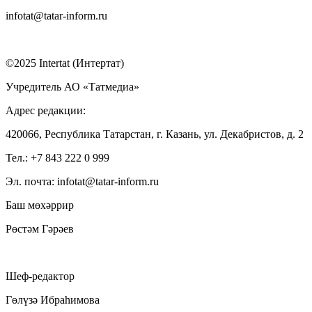
infotat@tatar-inform.ru
©2025 Intertat (Интертат)
Учредитель АО «Татмедиа»
Адрес редакции:
420066, Республика Татарстан, г. Казань, ул. Декабристов, д. 2
Тел.: +7 843 222 0 999
Эл. почта: infotat@tatar-inform.ru
Баш мөхәррир
Рөстәм Гәрәев
Шеф-редактор
Гөлүзә Ибраһимова