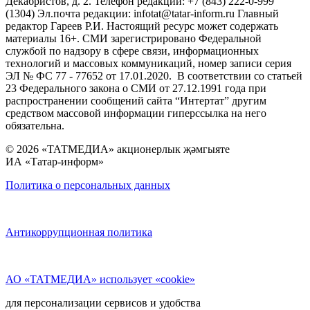
Декабристов, д. 2. Телефон редакции: +7 (843) 222-0-999
(1304) Эл.почта редакции: infotat@tatar-inform.ru Главный
редактор Гареев Р.И. Настоящий ресурс может содержать
материалы 16+. СМИ зарегистрировано Федеральной
службой по надзору в сфере связи, информационных
технологий и массовых коммуникаций, номер записи серия
ЭЛ № ФС 77 - 77652 от 17.01.2020. В соответствии со статьей
23 Федерального закона о СМИ от 27.12.1991 года при
распространении сообщений сайта “Интертат” другим
средством массовой информации гиперссылка на него
обязательна.
© 2026 «ТАТМЕДИА» акционерлык җәмгыяте
ИА «Татар-информ»
Политика о персональных данных
Антикоррупционная политика
АО «ТАТМЕДИА» использует «cookie»
для персонализации сервисов и удобства