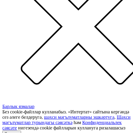
Барлык язмалар
Без cookie-файллар кулланабыз. «Интертат» сайтына кергәндә
сез әлеге белдерүгә,
шәхси мәгълүматларны эшкәртүгә
,
Шәхси
мәгълүматлар турындагы сәясәткә
һәм
Конфиденциальлек
сәясәте
нигезендә cookie файлларын куллануга ризалашасыз