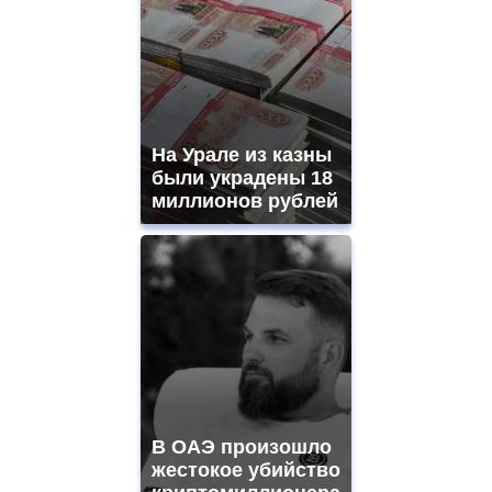
На Урале из казны
были украдены 18
миллионов рублей
В ОАЭ произошло
жестокое убийство