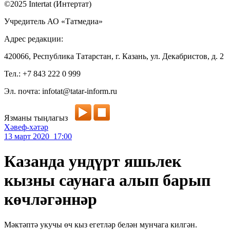
©2025 Intertat (Интертат)
Учредитель АО «Татмедиа»
Адрес редакции:
420066, Республика Татарстан, г. Казань, ул. Декабристов, д. 2
Тел.: +7 843 222 0 999
Эл. почта: infotat@tatar-inform.ru
Язманы тыңлагыз
Хәвеф-хәтәр
13 март 2020 17:00
Казанда ундүрт яшьлек
кызны саунага алып барып
көчләгәннәр
Мәктәптә укучы өч кыз егетләр белән мунчага килгән.