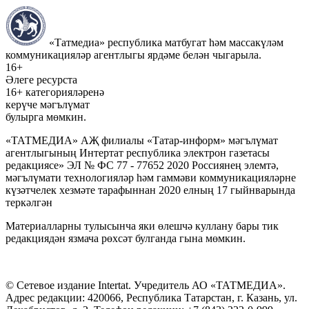
«Татмедиа» республика матбугат һәм массакүләм
коммуникацияләр агентлыгы ярдәме белән чыгарыла.
16+
Әлеге ресурста
16+ категорияләренә
керүче мәгълүмат
булырга мөмкин.
«ТАТМЕДИА» АҖ филиалы «Татар-информ» мәгълүмат
агентлыгының Интертат республика электрон газетасы
редакциясе» ЭЛ № ФС 77 - 77652 2020 Россиянең элемтә,
мәгълүмати технологияләр һәм гаммәви коммуникацияләрне
күзәтчелек хезмәте тарафыннан 2020 елның 17 гыйнварында
теркәлгән
Материалларны тулысынча яки өлешчә куллану бары тик
редакциядән язмача рөхсәт булганда гына мөмкин.
© Сетевое издание Intertat. Учредитель АО «ТАТМЕДИА».
Адрес редакции: 420066, Республика Татарстан, г. Казань, ул.