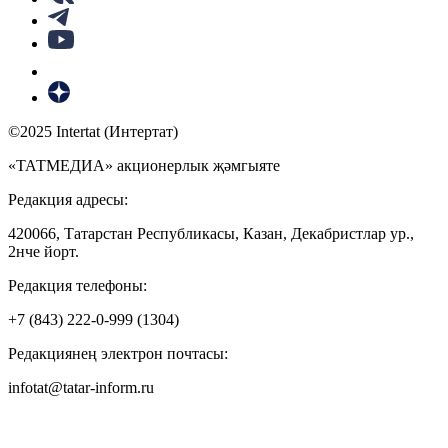
©2025 Intertat (Интертат)
«ТАТМЕДИА» акционерлык җәмгыяте
Редакция адресы:
420066, Татарстан Республикасы, Казан, Декабристлар ур.,
2нче йорт.
Редакция телефоны:
+7 (843) 222-0-999 (1304)
Редакциянең электрон почтасы:
infotat@tatar-inform.ru