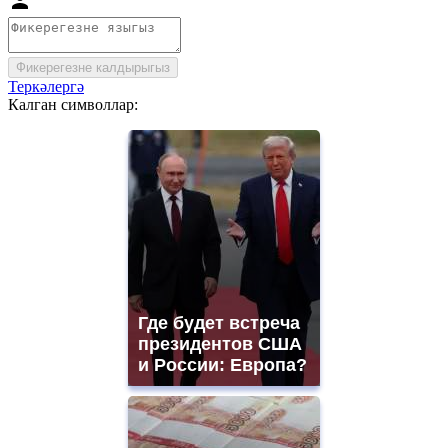
Фикерегезне калдырыгыз
Теркәлергә
Калган символлар:
Где будет встреча
президентов США
и России: Европа?