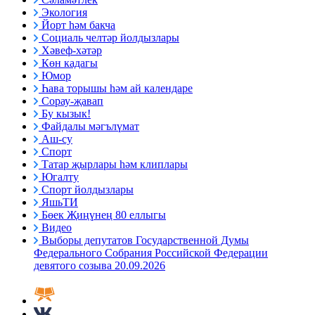
Экология
Йорт һәм бакча
Социаль челтәр йолдызлары
Хәвеф-хәтәр
Көн кадагы
Юмор
Һава торышы һәм ай календаре
Сорау-җавап
Бу кызык!
Файдалы мәгълүмат
Аш-су
Спорт
Татар җырлары һәм клиплары
Югалту
Спорт йолдызлары
ЯшьТИ
Бөек Җиңүнең 80 еллыгы
Видео
Выборы депутатов Государственной Думы
Федерального Собрания Российской Федерации
девятого созыва 20.09.2026