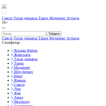
Сәясәт
Татар дөньясы
Тарих
Мәдәният
Эстрада
16+
Табарга
Сәясәт
Татар дөньясы
Тарих
Мәдәният
Эстрада
Сәхифәләр
Ясалма Фәһем
Җәмгыять
Татар дөньясы
Тарих
Мәдәният
Шоу-бизнес
Иҗат
Язмыш
Сәясәт
Дин
Фән
Авыл
Икътисад
Сәламәтлек