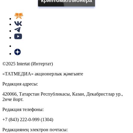
криптомиллионера
©2025 Intertat (Интертат)
«ТАТМЕДИА» акционерлык җәмгыяте
Редакция адресы:
420066, Татарстан Республикасы, Казан, Декабристлар ур.,
2нче йорт.
Редакция телефоны:
+7 (843) 222-0-999 (1304)
Редакциянең электрон почтасы: