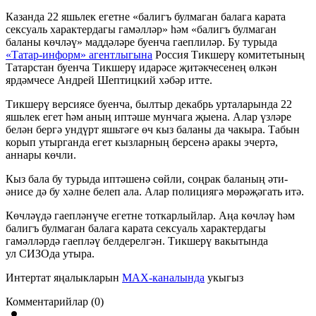
Казанда 22 яшьлек егетне «балигъ булмаган балага карата
сексуаль характердагы гамәлләр» һәм «балигъ булмаган
баланы көчләү» маддәләре буенча гаеплиләр. Бу турыда
«Татар-информ» агентлыгына
Россия Тикшерү комитетының
Татарстан буенча Тикшерү идарәсе җитәкчесенең өлкән
ярдәмчесе Андрей Шептицкий хәбәр итте.
Тикшерү версиясе буенча, былтыр декабрь урталарында 22
яшьлек егет һәм аның иптәше мунчага җыена. Алар үзләре
белән бергә ундүрт яшьтәге өч кыз баланы да чакыра. Табын
корып утырганда егет кызларның берсенә аракы эчертә,
аннары көчли.
Кыз бала бу турыда иптәшенә сөйли, соңрак баланың әти-
әнисе дә бу хәлне белеп ала. Алар полициягә мөрәҗәгать итә.
Көчләүдә гаепләнүче егетне тоткарлыйлар. Аңа көчләү һәм
балигъ булмаган балага карата сексуаль характердагы
гамәлләрдә гаепләү белдерелгән. Тикшерү вакытында
ул СИЗОда утыра.
Интертат яңалыкларын
MAX-каналында
укыгыз
Комментарийлар (0)