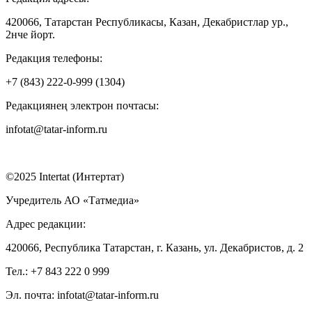
420066, Татарстан Республикасы, Казан, Декабристлар ур.,
2нче йорт.
Редакция телефоны:
+7 (843) 222-0-999 (1304)
Редакциянең электрон почтасы:
infotat@tatar-inform.ru
©2025 Intertat (Интертат)
Учредитель АО «Татмедиа»
Адрес редакции:
420066, Республика Татарстан, г. Казань, ул. Декабристов, д. 2
Тел.: +7 843 222 0 999
Эл. почта: infotat@tatar-inform.ru