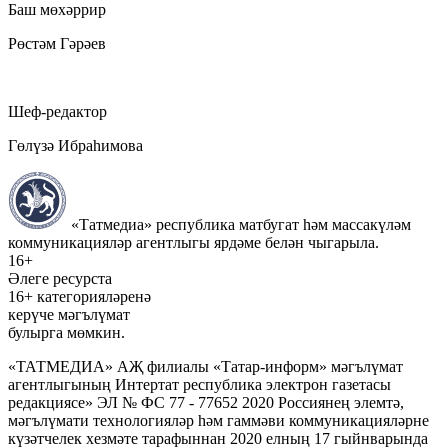
Баш мөхәррир
Рөстәм Гәрәев
Шеф-редактор
Гөлүзә Ибраһимова
«Татмедиа» республика матбугат һәм массакүләм
коммуникацияләр агентлыгы ярдәме белән чыгарыла.
16+
Әлеге ресурста
16+ категорияләренә
керүче мәгълүмат
булырга мөмкин.
«ТАТМЕДИА» АҖ филиалы «Татар-информ» мәгълүмат
агентлыгының Интертат республика электрон газетасы
редакциясе» ЭЛ № ФС 77 - 77652 2020 Россиянең элемтә,
мәгълүмати технологияләр һәм гаммәви коммуникацияләрне
күзәтчелек хезмәте тарафыннан 2020 елның 17 гыйнварында