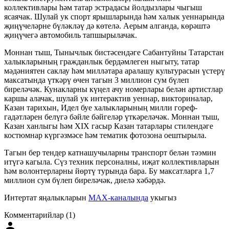
коллективлары һәм татар эстрадасы йолдызлары чыгыш
ясаячак. Шулай ук спорт ярышларында һәм халык уеннарында
җиңүчеләрне бүләкләү дә көтелә. Аерым алганда, көрәштә
җиңүчегә автомобиль тапшырылачак.
Моннан тыш, Тынычлык бистәсендәге Сабантуйны Татарстан
халыкларының гражданлык бердәмлеген ныгыту, татар
мәдәниятен саклау һәм милләтара аралашу культурасын үстерү
максатында үткәрү өчен тагын 3 миллион сум бүлеп
биреләчәк. Кунакларны күңел ачу номерлары белән артистлар
каршы алачак, шулай ук интерактив уеннар, викториналар,
Казан тарихын, Идел буе халыкларының милли гореф-
гадәтләрен белүгә бәйле бәйгеләр үткәреләчәк. Моннан тыш,
Казан ханлыгы һәм XIX гасыр Казан татарлары стилендәге
костюмнар күргәзмәсе һәм тематик фотозона оештырыла.
Тагын бер тендер катнашучыларны транспорт белән тәэмин
итүгә кагыла. Сүз техник персоналны, иҗат коллективларын
һәм волонтерларны йөртү турында бара. Бу максатларга 1,7
миллион сум бүлеп биреләчәк, диелә хәбәрдә.
Интертат яңалыкларын
MAX-каналында
укыгыз
Комментарийлар (1)