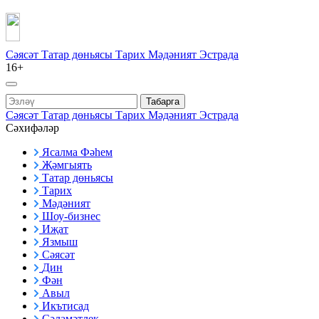
Сәясәт
Татар дөньясы
Тарих
Мәдәният
Эстрада
16+
Табарга
Сәясәт
Татар дөньясы
Тарих
Мәдәният
Эстрада
Сәхифәләр
Ясалма Фәһем
Җәмгыять
Татар дөньясы
Тарих
Мәдәният
Шоу-бизнес
Иҗат
Язмыш
Сәясәт
Дин
Фән
Авыл
Икътисад
Сәламәтлек