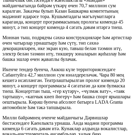
Тынычлык бистәсендәге Каенлыктагы «Мәйдан»
мәйданчыгында бәйрәм үткәрү өчен 70,7 миллион сум
каралган. Заказчы булып Казан Башкарма комитетының
мәдәният идарәсе тора. Кушымтадагы мәгълүматларга
караганда, концерт программасының прологы кимендә 45
минут, ә төп концерт кимендә 4 сәгать дәвам итәргә тиеш.
Моннан тыш, подрядчы сәхнә конструкцияләре һәм артистлар
өчен чатырлар урнаштыру һәм сүтү, төп сәхнә
декорацияләрен, ике экран кую, тавыш белән тәэмин итү,
электр белән тәэмин итү, тикшерү зоналарын җиһазлау һәм
башка эшләр өчен җаваплы булачак.
Икенче тендер буенча, Аккош күле территориясендәге
Сабантуйга 42,7 миллион сум юнәлдереләчәк. Чара 80 мең
кешегә исәпләнгән. Театрлаштырылган пролог кимендә 20
минут, ә концерт программасы 4 сәгатьтән дә ким булмаска
тиеш. Концерттан тыш, «гер күтәрү», «чүлмәк вату», «таяк
тартышу», «капчык киеп йөгерү» һәм башка спорт ярышлары
оештырыла. Көрәш буенча абсолют батырга LADA Granta
автомобиле һәм тәкә тапшырыла.
Милли бәйрәмнең өченче мәйданчыгы Дәрвишләр
бистәсендәге Каенлыкта урнаша. Анда мәдәни программа
кимендә 6 сәгать дәвам итә. Кунаклар алдында вокалистлар,
вокаль-инструменталь ансамбльләр, халык бию