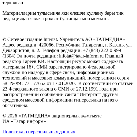
теркәлгән
Материалларны тулысынча яки өлешчә куллану бары тик
редакциядән язмача рөхсәт булганда гына мөмкин.
© Сетевое издание Intertat. Учредитель АО «ТАТМЕДИА».
Адрес редакции: 420066, Республика Татарстан, г. Казань, ул.
Декабристов, д. 2. Телефон редакции: +7 (843) 222-0-999
(1304) Эл.почта редакции: infotat@tatar-inform.ru Главный
редактор Гареев Р.И. Настоящий ресурс может содержать
материалы 16+. СМИ зарегистрировано Федеральной
службой по надзору в сфере связи, информационных
технологий и массовых коммуникаций, номер записи серия
ЭЛ № ФС 77 - 77652 от 17.01.2020. В соответствии со статьей
23 Федерального закона о СМИ от 27.12.1991 года при
распространении сообщений сайта “Интертат” другим
средством массовой информации гиперссылка на него
обязательна.
© 2026 «ТАТМЕДИА» акционерлык җәмгыяте
ИА «Татар-информ»
Политика о персональных данных