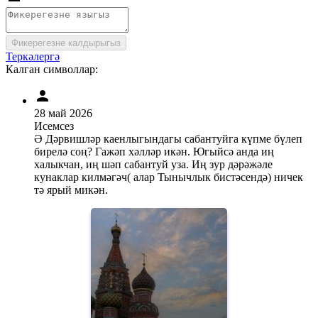
Фикерегезне калдырыгыз
Теркәлергә
Калган символлар:
28 май 2026
Исемсез
Ә Дәрвишләр каенлыгындагы сабантуйга күпме бүлеп
бирелә соң? Гажәп хәлләр икән. Югыйсә анда иң
халыкчан, иң шәп сабантуй уза. Иң зур дәрәжәле
кунаклар килмәгәч( алар Тынычлык бистәсендә) ничек
тә ярый микән.