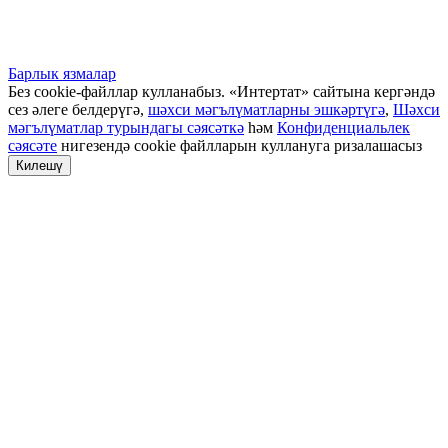
Барлык язмалар
Без cookie-файллар кулланабыз. «Интертат» сайтына кергәндә
сез әлеге белдерүгә,
шәхси мәгълүматларны эшкәртүгә
,
Шәхси
мәгълүматлар турындагы сәясәткә
һәм
Конфиденциальлек
сәясәте
нигезендә cookie файлларын куллануга ризалашасыз
Килешү