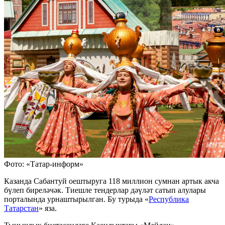
Фото: «Татар-информ»
Казанда Сабантуй оештыруга 118 миллион сумнан артык акча
бүлеп биреләчәк. Тиешле тендерлар дәүләт сатып алулары
порталында урнаштырылган. Бу турыда «
Республика
Татарстан
» яза.