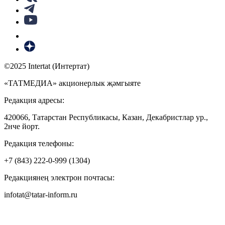
©2025 Intertat (Интертат)
«ТАТМЕДИА» акционерлык җәмгыяте
Редакция адресы:
420066, Татарстан Республикасы, Казан, Декабристлар ур.,
2нче йорт.
Редакция телефоны:
+7 (843) 222-0-999 (1304)
Редакциянең электрон почтасы:
infotat@tatar-inform.ru