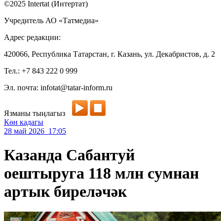
©2025 Intertat (Интертат)
Учредитель АО «Татмедиа»
Адрес редакции:
420066, Республика Татарстан, г. Казань, ул. Декабристов, д. 2
Тел.: +7 843 222 0 999
Эл. почта: infotat@tatar-inform.ru
Язманы тыңлагыз
Көн кадагы
28 май 2026 17:05
Казанда Сабантуй
оештыруга 118 млн сумнан
артык биреләчәк