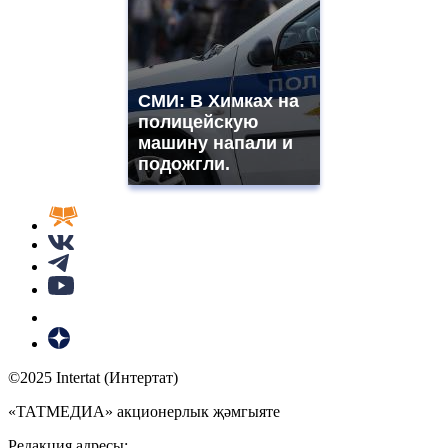
СМИ: В Химках на
полицейскую
машину напали и
подожгли.
©2025 Intertat (Интертат)
«ТАТМЕДИА» акционерлык җәмгыяте
Редакция адресы: