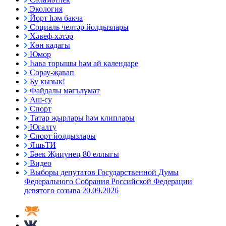
Экология
Йорт һәм бакча
Социаль челтәр йолдызлары
Хәвеф-хәтәр
Көн кадагы
Юмор
Һава торышы һәм ай календаре
Сорау-җавап
Бу кызык!
Файдалы мәгълүмат
Аш-су
Спорт
Татар җырлары һәм клиплары
Югалту
Спорт йолдызлары
ЯшьТИ
Бөек Җиңүнең 80 еллыгы
Видео
Выборы депутатов Государственной Думы
Федерального Собрания Российской Федерации
девятого созыва 20.09.2026