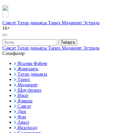
Сәясәт
Татар дөньясы
Тарих
Мәдәният
Эстрада
16+
Табарга
Сәясәт
Татар дөньясы
Тарих
Мәдәният
Эстрада
Сәхифәләр
Ясалма Фәһем
Җәмгыять
Татар дөньясы
Тарих
Мәдәният
Шоу-бизнес
Иҗат
Язмыш
Сәясәт
Дин
Фән
Авыл
Икътисад
Сәламәтлек