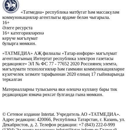
«Татмедиа» республика матбугат һәм массакүләм
коммуникацияләр агентлыгы ярдәме белән чыгарыла.
16+
Әлеге ресурста
16+ категорияләренә
керүче мәгълүмат
булырга мөмкин.
«ТАТМЕДИА» АҖ филиалы «Татар-информ» мәгълүмат
агентлыгының Интертат республика электрон газетасы
редакциясе» ЭЛ № ФС 77 - 77652 2020 Россиянең элемтә,
мәгълүмати технологияләр һәм гаммәви коммуникацияләрне
күзәтчелек хезмәте тарафыннан 2020 елның 17 гыйнварында
теркәлгән
Материалларны тулысынча яки өлешчә куллану бары тик
редакциядән язмача рөхсәт булганда гына мөмкин.
© Сетевое издание Intertat. Учредитель АО «ТАТМЕДИА».
Адрес редакции: 420066, Республика Татарстан, г. Казань, ул.
Декабристов, д. 2. Телефон редакции: +7 (843) 222-0-999
(1304) Эл.почта редакции: infotat@tatar-inform.ru Главный