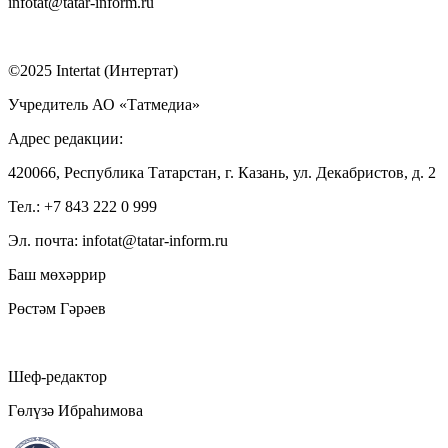
infotat@tatar-inform.ru
©2025 Intertat (Интертат)
Учредитель АО «Татмедиа»
Адрес редакции:
420066, Республика Татарстан, г. Казань, ул. Декабристов, д. 2
Тел.: +7 843 222 0 999
Эл. почта: infotat@tatar-inform.ru
Баш мөхәррир
Рөстәм Гәрәев
Шеф-редактор
Гөлүзә Ибраһимова