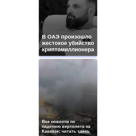
В ОАЭ произошло
жестокое убийство
криптомиллионера
Все новости по
падению вертолета на
Кавказе: читать здесь