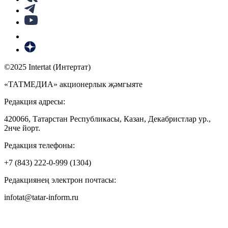
©2025 Intertat (Интертат)
«ТАТМЕДИА» акционерлык җәмгыяте
Редакция адресы:
420066, Татарстан Республикасы, Казан, Декабристлар ур.,
2нче йорт.
Редакция телефоны:
+7 (843) 222-0-999 (1304)
Редакциянең электрон почтасы:
infotat@tatar-inform.ru