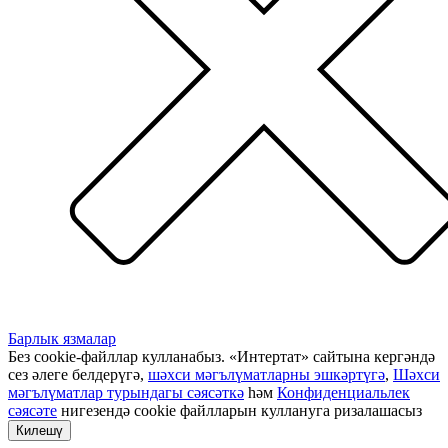
Барлык язмалар
Без cookie-файллар кулланабыз. «Интертат» сайтына кергәндә
сез әлеге белдерүгә,
шәхси мәгълүматларны эшкәртүгә
,
Шәхси
мәгълүматлар турындагы сәясәткә
һәм
Конфиденциальлек
сәясәте
нигезендә cookie файлларын куллануга ризалашасыз
Килешү