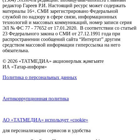
редактор Гареев Р.И. Настоящий ресурс может содержать
материалы 16+. СМИ зарегистрировано Федеральной
службой по надзору в сфере связи, информационных
технологий и массовых коммуникаций, номер записи серия
ЭЛ № ФС 77 - 77652 от 17.01.2020. В соответствии со статьей
23 Федерального закона о СМИ от 27.12.1991 года при
распространении сообщений сайта “Интертат” другим
средством массовой информации гиперссылка на него
обязательна.
© 2026 «ТАТМЕДИА» акционерлык җәмгыяте
ИА «Татар-информ»
Политика о персональных данных
Антикоррупционная политика
АО «ТАТМЕДИА» использует «cookie»
для персонализации сервисов и удобства