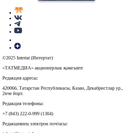
©2025 Intertat (Интертат)
«ТАТМЕДИА» акционерлык җәмгыяте
Редакция адресы:
420066, Татарстан Республикасы, Казан, Декабристлар ур.,
2нче йорт.
Редакция телефоны:
+7 (843) 222-0-999 (1304)
Редакциянең электрон почтасы: