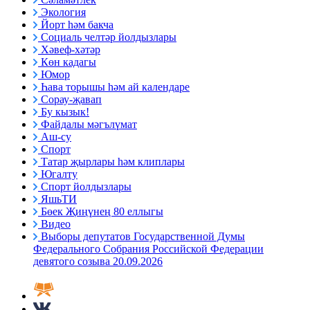
Экология
Йорт һәм бакча
Социаль челтәр йолдызлары
Хәвеф-хәтәр
Көн кадагы
Юмор
Һава торышы һәм ай календаре
Сорау-җавап
Бу кызык!
Файдалы мәгълүмат
Аш-су
Спорт
Татар җырлары һәм клиплары
Югалту
Спорт йолдызлары
ЯшьТИ
Бөек Җиңүнең 80 еллыгы
Видео
Выборы депутатов Государственной Думы
Федерального Собрания Российской Федерации
девятого созыва 20.09.2026