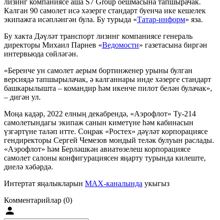
лизинг компаниясе аша S7 Group оешмасына тапшырачак.
Калган 90 самолет исә хәзерге стандарт буенча ике кешелек
экипажга исәпләнгән була. Бу турыда «
Татар-информ
» яза.
Бу хакта Дәүләт транспорт лизинг компаниясе генераль
директоры Михаил Парнев «
Ведомости
» газетасына биргән
интервьюда сөйләгән.
«Беренче ун самолет аерым бортинженер урыны булган
версиядә тапшырылачак, ә калганнары инде хәзерге стандарт
башкарылышта – командир һәм икенче пилот белән булачак»,
– дигән ул.
Моңа кадәр, 2022 елның декабрендә, «Аэрофлот» Ту-214
самолетындагы экипаж санын киметүне һәм кабинасын
үзгәртүне таләп итте. Соңрак «Ростех» дәүләт корпорациясе
гендиректоры Сергей Чемезов мондый теләк булуын раслады.
«Аэрофлот» һәм Берләшкән авиатөзелеш корпорациясе
самолет салоны конфигурациясен яңарту турында килеште,
диелә хәбәрдә.
Интертат яңалыкларын
MAX-каналында
укыгыз
Комментарийлар (0)