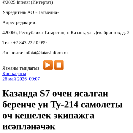
©2025 Intertat (Интертат)
Учредитель АО «Татмедиа»
Адрес редакции:
420066, Республика Татарстан, г. Казань, ул. Декабристов, д. 2
Тел.: +7 843 222 0 999
Эл. почта: infotat@tatar-inform.ru
Язманы тыңлагыз
Көн кадагы
26 май 2026 09:07
Казанда S7 өчен ясалган
беренче ун Ту-214 самолеты
өч кешелек экипажга
исәпләнәчәк