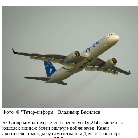
Фото: © "Татар-информ", Владимир Васильев
S7 Group компаниясе өчен беренче ун Ту-214 самолеты өч
кешелек экипаж белән эшләүгә көйләнәчәк. Казан
авиатөзелеш заводы бу самолетларны Дәүләт транспорт