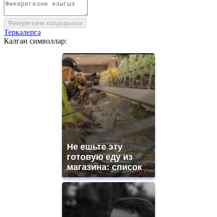
Фикерегезне калдырыгыз
Теркәлергә
Калган символлар:
Не ешьте эту
готовую еду из
магазина: список