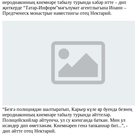
иеродиаконның киемнәре табылу турында хәбәр итте – дип
җиткерде “Татар-Информ”мәгълүмат агентлыгына Иоанн –
Предтченеск монастрые наместингы отец Нектарий.
“Безгә полициядән шалтыратып, Карьер күле яр буенда безнең
иеродиаконның киемнәре табылу турында әйттеләр.
Полицейскийлар әйтүенчә, ул су коенганда баткан. Мин ул
исәндер дип өметләнәм. Киемнәрен генә тапканнар бит...”, -
дип әйтте отец Нектарий.