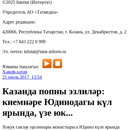
©2025 Intertat (Интертат)
Учредитель АО «Татмедиа»
Адрес редакции:
420066, Республика Татарстан, г. Казань, ул. Декабристов, д. 2
Тел.: +7 843 222 0 999
Эл. почта: infotat@tatar-inform.ru
Язманы тыңлагыз
Хәвеф-хәтәр
21 июль 2017 13:54
Казанда попны эзлиләр:
киемнәре Юдинодагы күл
ярында, үзе юк...
Хокук саклау органнары монастырьга Юдино күле ярында