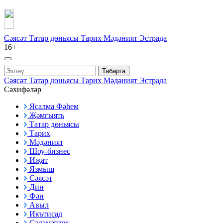
Сәясәт
Татар дөньясы
Тарих
Мәдәният
Эстрада
16+
Табарга
Сәясәт
Татар дөньясы
Тарих
Мәдәният
Эстрада
Сәхифәләр
Ясалма Фәһем
Җәмгыять
Татар дөньясы
Тарих
Мәдәният
Шоу-бизнес
Иҗат
Язмыш
Сәясәт
Дин
Фән
Авыл
Икътисад
Сәламәтлек