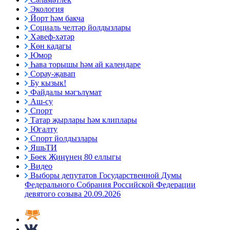
Экология
Йорт һәм бакча
Социаль челтәр йолдызлары
Хәвеф-хәтәр
Көн кадагы
Юмор
Һава торышы һәм ай календаре
Сорау-җавап
Бу кызык!
Файдалы мәгълүмат
Аш-су
Спорт
Татар җырлары һәм клиплары
Югалту
Спорт йолдызлары
ЯшьТИ
Бөек Җиңүнең 80 еллыгы
Видео
Выборы депутатов Государственной Думы
Федерального Собрания Российской Федерации
девятого созыва 20.09.2026