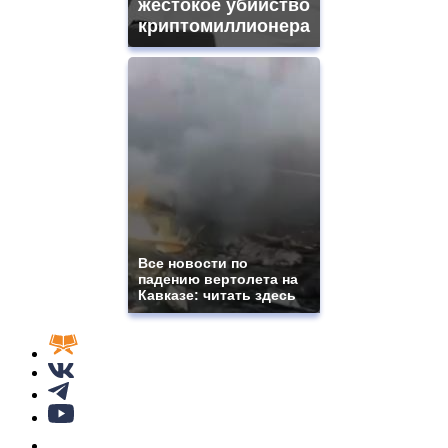
жестокое убийство
криптомиллионера
Все новости по
падению вертолета на
Кавказе: читать здесь