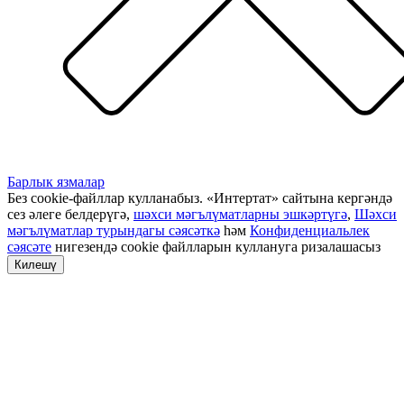
Барлык язмалар
Без cookie-файллар кулланабыз. «Интертат» сайтына кергәндә
сез әлеге белдерүгә,
шәхси мәгълүматларны эшкәртүгә
,
Шәхси
мәгълүматлар турындагы сәясәткә
һәм
Конфиденциальлек
сәясәте
нигезендә cookie файлларын куллануга ризалашасыз
Килешү