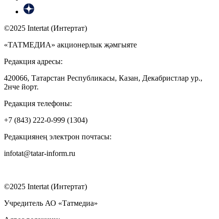
©2025 Intertat (Интертат)
«ТАТМЕДИА» акционерлык җәмгыяте
Редакция адресы:
420066, Татарстан Республикасы, Казан, Декабристлар ур.,
2нче йорт.
Редакция телефоны:
+7 (843) 222-0-999 (1304)
Редакциянең электрон почтасы:
infotat@tatar-inform.ru
©2025 Intertat (Интертат)
Учредитель АО «Татмедиа»