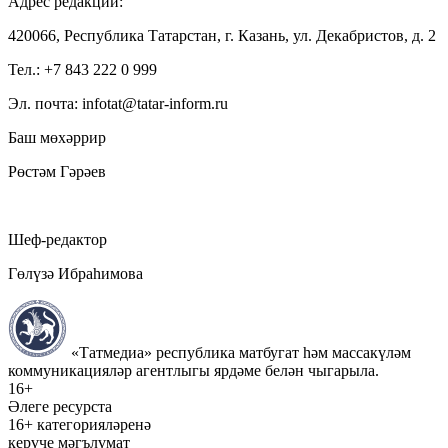
Адрес редакции:
420066, Республика Татарстан, г. Казань, ул. Декабристов, д. 2
Тел.: +7 843 222 0 999
Эл. почта: infotat@tatar-inform.ru
Баш мөхәррир
Рөстәм Гәрәев
Шеф-редактор
Гөлүзә Ибраһимова
«Татмедиа» республика матбугат һәм массакүләм
коммуникацияләр агентлыгы ярдәме белән чыгарыла.
16+
Әлеге ресурста
16+ категорияләренә
керүче мәгълүмат