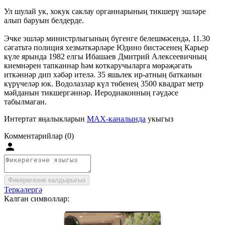
Ул шулай ук, хокук саклау органнарының тикшерү эшләре
алып баруын белдерде.
Эчке эшләр министрлыгының бүгенге белешмәсендә, 11.30
сәгатьтә полиция хезмәткәрләре Юдино бистәсенең Карьер
күле ярында 1982 елгы Ибашаев Дмитрий Алексеевичның
киемнәрен тапканнар һәм коткаручыларга мөрәҗәгать
иткәннәр дип хәбәр ителә. 35 яшьлек ир-атның батканын
күрүчеләр юк. Водолазлар күл төбенең 3500 квадрат метр
мәйданын тикшергәннәр. Иеродиаконның гәүдәсе
табылмаган.
Интертат яңалыкларын
MAX-каналында
укыгыз
Комментарийлар (0)
Фикерегезне калдырыгыз
Теркәлергә
Калган символлар: