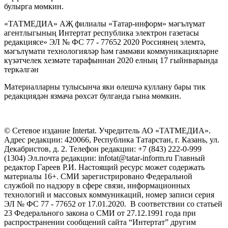
булырга мөмкин.
«ТАТМЕДИА» АҖ филиалы «Татар-информ» мәгълүмат
агентлыгының Интертат республика электрон газетасы
редакциясе» ЭЛ № ФС 77 - 77652 2020 Россиянең элемтә,
мәгълүмати технологияләр һәм гаммәви коммуникацияләрне
күзәтчелек хезмәте тарафыннан 2020 елның 17 гыйнварында
теркәлгән
Материалларны тулысынча яки өлешчә куллану бары тик
редакциядән язмача рөхсәт булганда гына мөмкин.
© Сетевое издание Intertat. Учредитель АО «ТАТМЕДИА».
Адрес редакции: 420066, Республика Татарстан, г. Казань, ул.
Декабристов, д. 2. Телефон редакции: +7 (843) 222-0-999
(1304) Эл.почта редакции: infotat@tatar-inform.ru Главный
редактор Гареев Р.И. Настоящий ресурс может содержать
материалы 16+. СМИ зарегистрировано Федеральной
службой по надзору в сфере связи, информационных
технологий и массовых коммуникаций, номер записи серия
ЭЛ № ФС 77 - 77652 от 17.01.2020. В соответствии со статьей
23 Федерального закона о СМИ от 27.12.1991 года при
распространении сообщений сайта “Интертат” другим