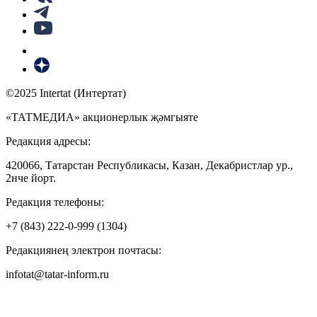
©2025 Intertat (Интертат)
«ТАТМЕДИА» акционерлык җәмгыяте
Редакция адресы:
420066, Татарстан Республикасы, Казан, Декабристлар ур.,
2нче йорт.
Редакция телефоны:
+7 (843) 222-0-999 (1304)
Редакциянең электрон почтасы:
infotat@tatar-inform.ru