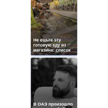
Не ешьте эту
готовую еду из
магазина: список
В ОАЭ произошло