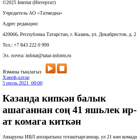
©2025 Intertat (Интертат)
Учредитель АО «Татмедиа»
Адрес редакции:
420066, Республика Татарстан, г. Казань, ул. Декабристов, д. 2
Тел.: +7 843 222 0 999
Эл. почта: infotat@tatar-inform.ru
Язманы тыңлагыз
Хәвеф-хәтәр
5 июль 2021 00:00
Казанда кипкән балык
ашаганнан соң 41 яшьлек ир-
ат комага киткән
Авыруны ИВЛ аппаратына тоташтырганнар, ул 21 көн комада