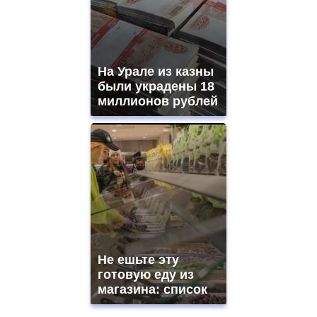
На Урале из казны
были украдены 18
миллионов рублей
Не ешьте эту
готовую еду из
магазина: список