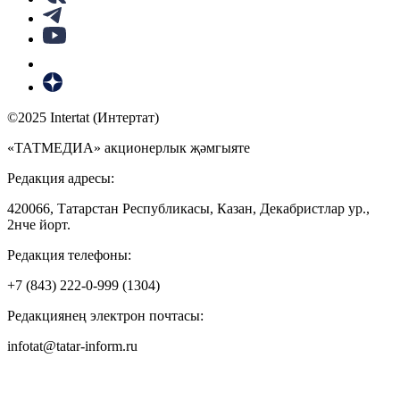
©2025 Intertat (Интертат)
«ТАТМЕДИА» акционерлык җәмгыяте
Редакция адресы:
420066, Татарстан Республикасы, Казан, Декабристлар ур.,
2нче йорт.
Редакция телефоны:
+7 (843) 222-0-999 (1304)
Редакциянең электрон почтасы:
infotat@tatar-inform.ru