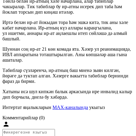
Төнлә белән ир-атның хәле начарлана, алар табиблар
чакыралар. Тик табиблар бу ир-атны исерек дип таба һәм
йоклап торсын дип киңәш итәләр.
Иртә белән ир-ат йокыдан тора һәм эшкә китә, тик аны хәле
кабат начарлана. Ир-атның күз аллары караңгылана,
ул ишетми, аннары ир-ат аңлаешлы итеп сөйләшә дә алмый
башлый.
Шуннан соң ир-ат 21 көн комада ята. Хәзер ул реанимациядә,
ИВЛ аппаратына тоташтырылган. Аны көпшәләр аша гына
ашаталар.
Табиблар сүзләренчә, ир-атның баш миенә зыян килгән,
йөрәге дә туктап алган. Хәзерге вакытта табиблар бернинди
фараз да бирми.
Хатыны исә шул кипкән балык аркасында ире инвалид калыр
дип борчыла, диелә бу хәбәрдә.
Интертат яңалыкларын
MAX-каналында
укыгыз
Комментарийлар (0)