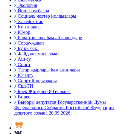
Экология
Йорт һәм бакча
Социаль челтәр йолдызлары
Хәвеф-хәтәр
Көн кадагы
Юмор
Һава торышы һәм ай календаре
Сорау-җавап
Бу кызык!
Файдалы мәгълүмат
Аш-су
Спорт
Татар җырлары һәм клиплары
Югалту
Спорт йолдызлары
ЯшьТИ
Бөек Җиңүнең 80 еллыгы
Видео
Выборы депутатов Государственной Думы
Федерального Собрания Российской Федерации
девятого созыва 20.09.2026