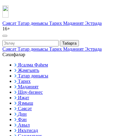
Сәясәт
Татар дөньясы
Тарих
Мәдәният
Эстрада
16+
Табарга
Сәясәт
Татар дөньясы
Тарих
Мәдәният
Эстрада
Сәхифәләр
Ясалма Фәһем
Җәмгыять
Татар дөньясы
Тарих
Мәдәният
Шоу-бизнес
Иҗат
Язмыш
Сәясәт
Дин
Фән
Авыл
Икътисад
Сәламәтлек