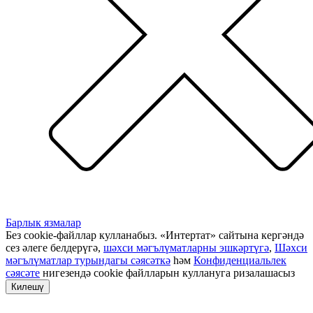
Барлык язмалар
Без cookie-файллар кулланабыз. «Интертат» сайтына кергәндә
сез әлеге белдерүгә,
шәхси мәгълүматларны эшкәртүгә
,
Шәхси
мәгълүматлар турындагы сәясәткә
һәм
Конфиденциальлек
сәясәте
нигезендә cookie файлларын куллануга ризалашасыз
Килешү