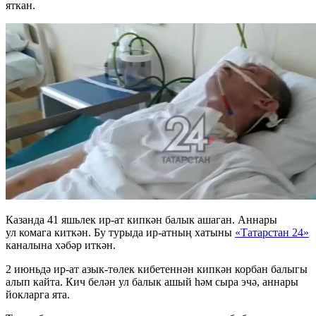
яткан.
Казанда 41 яшьлек ир-ат кипкән балык ашаган. Аннары
ул комага киткән. Бу турыда ир-атның хатыны
«Татарстан 24»
каналына хәбәр иткән.
2 июньдә ир-ат азык-төлек кибетеннән кипкән корбан балыгы
алып кайта. Кич белән ул балык ашый һәм сыра эчә, аннары
йокларга ята.