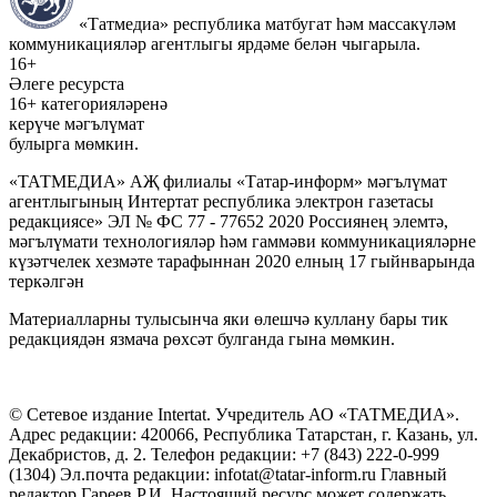
«Татмедиа» республика матбугат һәм массакүләм
коммуникацияләр агентлыгы ярдәме белән чыгарыла.
16+
Әлеге ресурста
16+ категорияләренә
керүче мәгълүмат
булырга мөмкин.
«ТАТМЕДИА» АҖ филиалы «Татар-информ» мәгълүмат
агентлыгының Интертат республика электрон газетасы
редакциясе» ЭЛ № ФС 77 - 77652 2020 Россиянең элемтә,
мәгълүмати технологияләр һәм гаммәви коммуникацияләрне
күзәтчелек хезмәте тарафыннан 2020 елның 17 гыйнварында
теркәлгән
Материалларны тулысынча яки өлешчә куллану бары тик
редакциядән язмача рөхсәт булганда гына мөмкин.
© Сетевое издание Intertat. Учредитель АО «ТАТМЕДИА».
Адрес редакции: 420066, Республика Татарстан, г. Казань, ул.
Декабристов, д. 2. Телефон редакции: +7 (843) 222-0-999
(1304) Эл.почта редакции: infotat@tatar-inform.ru Главный
редактор Гареев Р.И. Настоящий ресурс может содержать