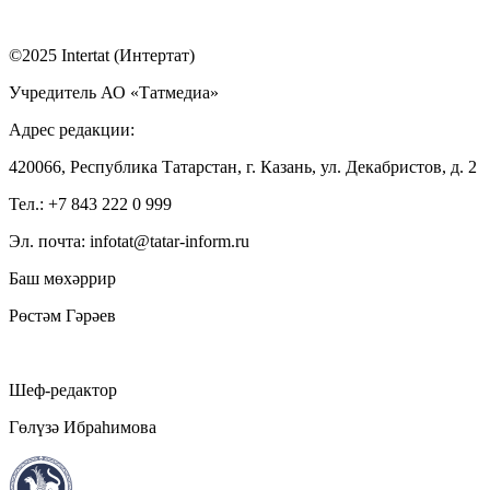
©2025 Intertat (Интертат)
Учредитель АО «Татмедиа»
Адрес редакции:
420066, Республика Татарстан, г. Казань, ул. Декабристов, д. 2
Тел.: +7 843 222 0 999
Эл. почта: infotat@tatar-inform.ru
Баш мөхәррир
Рөстәм Гәрәев
Шеф-редактор
Гөлүзә Ибраһимова