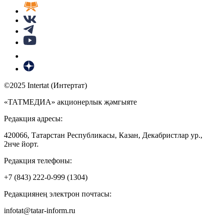
©2025 Intertat (Интертат)
«ТАТМЕДИА» акционерлык җәмгыяте
Редакция адресы:
420066, Татарстан Республикасы, Казан, Декабристлар ур.,
2нче йорт.
Редакция телефоны:
+7 (843) 222-0-999 (1304)
Редакциянең электрон почтасы:
infotat@tatar-inform.ru