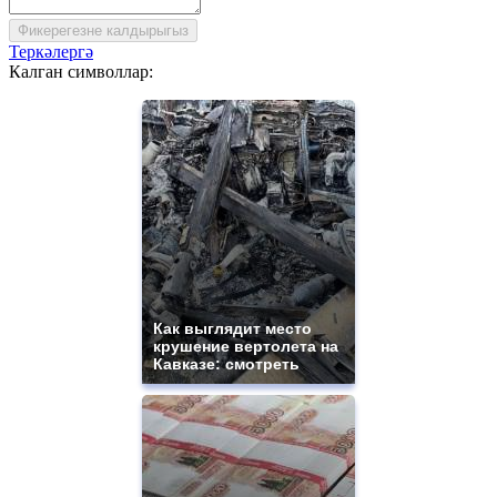
Фикерегезне калдырыгыз
Теркәлергә
Калган символлар:
Как выглядит место
крушение вертолета на
Кавказе: смотреть