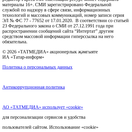
материалы 16+. СМИ зарегистрировано Федеральной
службой по надзору в сфере связи, информационных
технологий и массовых коммуникаций, номер записи серия
ЭЛ № ФС 77 - 77652 от 17.01.2020. В соответствии со статьей
23 Федерального закона о СМИ от 27.12.1991 года при
распространении сообщений сайта “Интертат” другим
средством массовой информации гиперссылка на него
обязательна.
© 2026 «ТАТМЕДИА» акционерлык җәмгыяте
ИА «Татар-информ»
Политика о персональных данных
Антикоррупционная политика
АО «ТАТМЕДИА» использует «cookie»
для персонализации сервисов и удобства
пользователей сайтом. Использование «cookie»