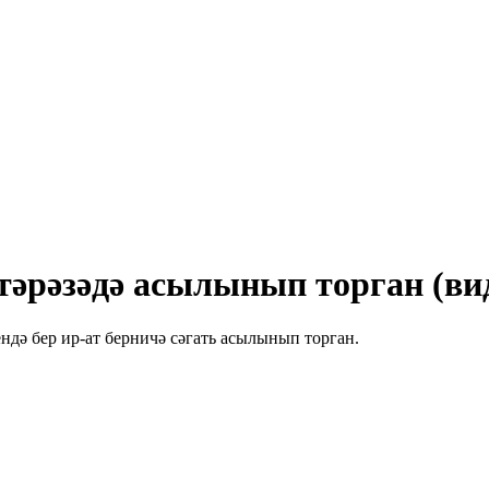
 тәрәзәдә асылынып торган (ви
ндә бер ир-ат берничә сәгать асылынып торган.