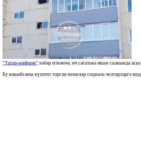
"Татар-информ"
хәбәр иткәнчә, өч сәгатькә якын салкында асы
Бу вакыйганы күзәтеп торган кешеләр социаль челтәрләргә вид