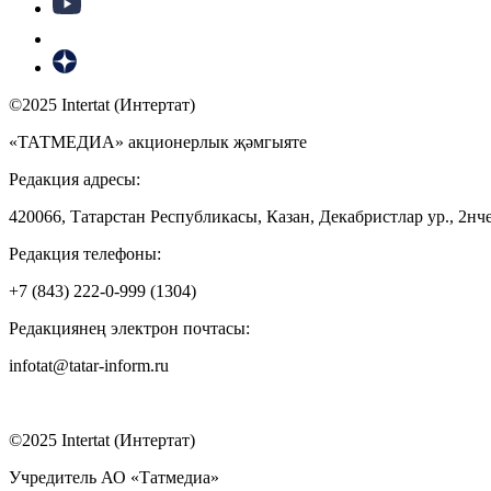
©2025 Intertat (Интертат)
«ТАТМЕДИА» акционерлык җәмгыяте
Редакция адресы:
420066, Татарстан Республикасы, Казан, Декабристлар ур., 2нче
Редакция телефоны:
+7 (843) 222-0-999 (1304)
Редакциянең электрон почтасы:
infotat@tatar-inform.ru
©2025 Intertat (Интертат)
Учредитель АО «Татмедиа»