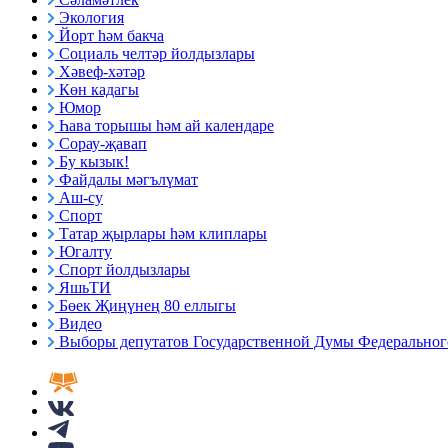
Экология
Йорт һәм бакча
Социаль челтәр йолдызлары
Хәвеф-хәтәр
Көн кадагы
Юмор
Һава торышы һәм ай календаре
Сорау-җавап
Бу кызык!
Файдалы мәгълүмат
Аш-су
Спорт
Татар җырлары һәм клиплары
Югалту
Спорт йолдызлары
ЯшьТИ
Бөек Җиңүнең 80 еллыгы
Видео
Выборы депутатов Государственной Думы Федерального