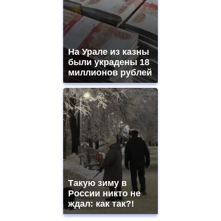
На Урале из казны
были украдены 18
миллионов рублей
Такую зиму в
России никто не
ждал: как так?!