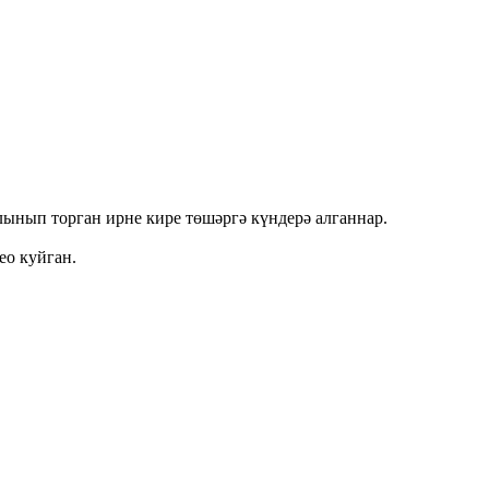
лынып торган ирне кире төшәргә күндерә алганнар.
ео куйган.