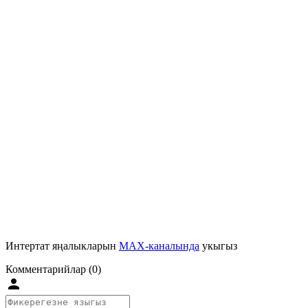
Интертат яңалыкларын
MAX-каналында
укыгыз
Комментарийлар (0)