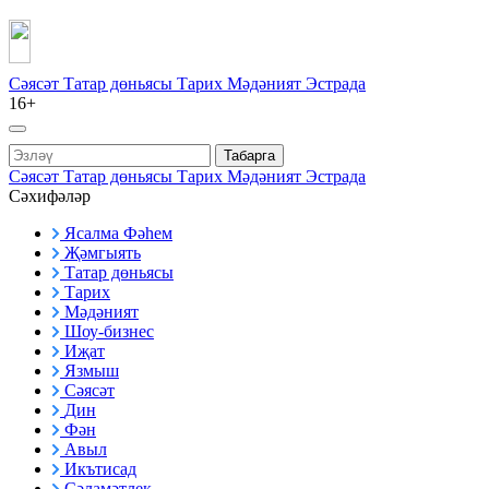
Сәясәт
Татар дөньясы
Тарих
Мәдәният
Эстрада
16+
Табарга
Сәясәт
Татар дөньясы
Тарих
Мәдәният
Эстрада
Сәхифәләр
Ясалма Фәһем
Җәмгыять
Татар дөньясы
Тарих
Мәдәният
Шоу-бизнес
Иҗат
Язмыш
Сәясәт
Дин
Фән
Авыл
Икътисад
Сәламәтлек