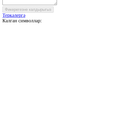
Фикерегезне калдырыгыз
Теркәлергә
Калган символлар: