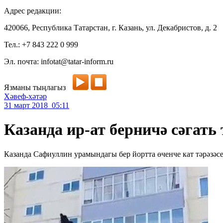
Адрес редакции:
420066, Республика Татарстан, г. Казань, ул. Декабристов, д. 2
Тел.: +7 843 222 0 999
Эл. почта: infotat@tatar-inform.ru
Язманы тыңлагыз
Хәвеф-хәтәр
31 март 2018 05:11
Казанда ир-ат берничә сәгать
Казанда Сафиуллин урамындагы бер йортта өченче кат тәрәзәсе