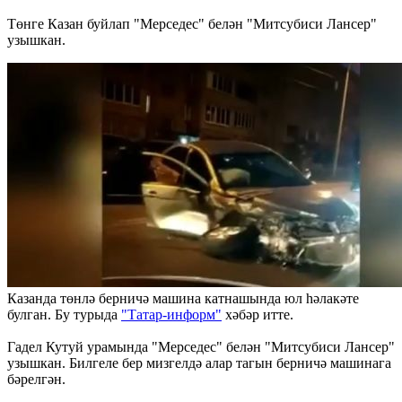
Төнге Казан буйлап "Мерседес" белән "Митсубиси Лансер"
узышкан.
Казанда төнлә берничә машина катнашында юл һәлакәте
булган. Бу турыда
"Татар-информ"
хәбәр итте.
Гадел Кутуй урамында "Мерседес" белән "Митсубиси Лансер"
узышкан. Билгеле бер мизгелдә алар тагын берничә машинага
бәрелгән.