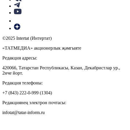
©2025 Intertat (Интертат)
«ТАТМЕДИА» акционерлык җәмгыяте
Редакция адресы:
420066, Татарстан Республикасы, Казан, Декабристлар ур.,
2нче йорт.
Редакция телефоны:
+7 (843) 222-0-999 (1304)
Редакциянең электрон почтасы:
infotat@tatar-inform.ru