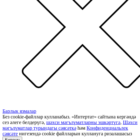
Барлык язмалар
Без cookie-файллар кулланабыз. «Интертат» сайтына кергәндә
сез әлеге белдерүгә,
шәхси мәгълүматларны эшкәртүгә
,
Шәхси
мәгълүматлар турындагы сәясәткә
һәм
Конфиденциальлек
сәясәте
нигезендә cookie файлларын куллануга ризалашасыз
Килешү