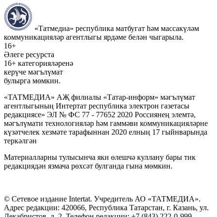
«Татмедиа» республика матбугат һәм массакүләм
коммуникацияләр агентлыгы ярдәме белән чыгарыла.
16+
Әлеге ресурста
16+ категорияләренә
керүче мәгълүмат
булырга мөмкин.
«ТАТМЕДИА» АҖ филиалы «Татар-информ» мәгълүмат
агентлыгының Интертат республика электрон газетасы
редакциясе» ЭЛ № ФС 77 - 77652 2020 Россиянең элемтә,
мәгълүмати технологияләр һәм гаммәви коммуникацияләрне
күзәтчелек хезмәте тарафыннан 2020 елның 17 гыйнварында
теркәлгән
Материалларны тулысынча яки өлешчә куллану бары тик
редакциядән язмача рөхсәт булганда гына мөмкин.
© Сетевое издание Intertat. Учредитель АО «ТАТМЕДИА».
Адрес редакции: 420066, Республика Татарстан, г. Казань, ул.
Декабристов, д. 2. Телефон редакции: +7 (843) 222-0-999