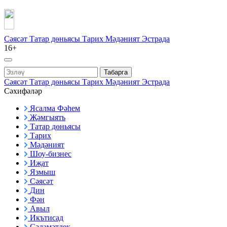
Сәясәт
Татар дөньясы
Тарих
Мәдәният
Эстрада
16+
Табарга
Сәясәт
Татар дөньясы
Тарих
Мәдәният
Эстрада
Сәхифәләр
Ясалма Фәһем
Җәмгыять
Татар дөньясы
Тарих
Мәдәният
Шоу-бизнес
Иҗат
Язмыш
Сәясәт
Дин
Фән
Авыл
Икътисад
Сәламәтлек