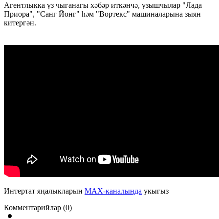
Агентлыкка үз чыганагы хәбәр иткәнчә, узышчылар "Лада
Приора", "Санг Йонг" һәм "Вортекс" машиналарына зыян
китергән.
Интертат яңалыкларын
MAX-каналында
укыгыз
Комментарийлар (0)