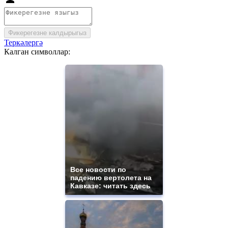
Фикерегезне калдырыгыз
Теркәлергә
Калган символлар:
Все новости по
падению вертолета на
Кавказе: читать здесь