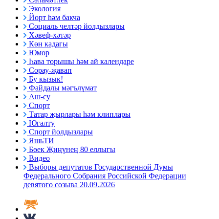
Экология
Йорт һәм бакча
Социаль челтәр йолдызлары
Хәвеф-хәтәр
Көн кадагы
Юмор
Һава торышы һәм ай календаре
Сорау-җавап
Бу кызык!
Файдалы мәгълүмат
Аш-су
Спорт
Татар җырлары һәм клиплары
Югалту
Спорт йолдызлары
ЯшьТИ
Бөек Җиңүнең 80 еллыгы
Видео
Выборы депутатов Государственной Думы
Федерального Собрания Российской Федерации
девятого созыва 20.09.2026