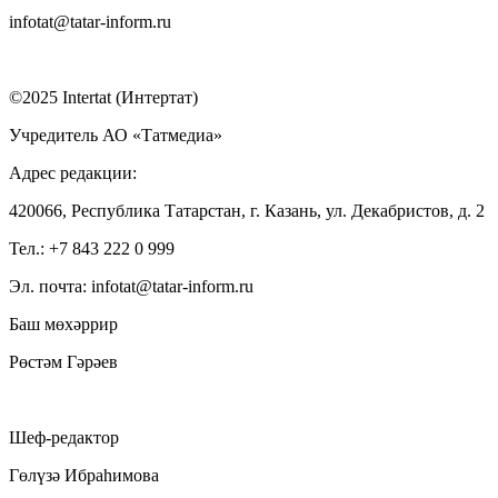
infotat@tatar-inform.ru
©2025 Intertat (Интертат)
Учредитель АО «Татмедиа»
Адрес редакции:
420066, Республика Татарстан, г. Казань, ул. Декабристов, д. 2
Тел.: +7 843 222 0 999
Эл. почта: infotat@tatar-inform.ru
Баш мөхәррир
Рөстәм Гәрәев
Шеф-редактор
Гөлүзә Ибраһимова