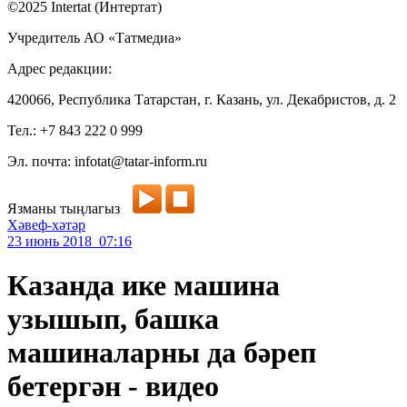
©2025 Intertat (Интертат)
Учредитель АО «Татмедиа»
Адрес редакции:
420066, Республика Татарстан, г. Казань, ул. Декабристов, д. 2
Тел.: +7 843 222 0 999
Эл. почта: infotat@tatar-inform.ru
Язманы тыңлагыз
Хәвеф-хәтәр
23 июнь 2018 07:16
Казанда ике машина
узышып, башка
машиналарны да бәреп
бетергән - видео