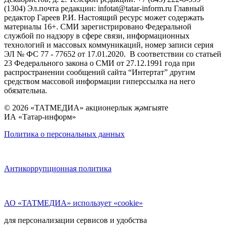
(1304) Эл.почта редакции: infotat@tatar-inform.ru Главный
редактор Гареев Р.И. Настоящий ресурс может содержать
материалы 16+. СМИ зарегистрировано Федеральной
службой по надзору в сфере связи, информационных
технологий и массовых коммуникаций, номер записи серия
ЭЛ № ФС 77 - 77652 от 17.01.2020. В соответствии со статьей
23 Федерального закона о СМИ от 27.12.1991 года при
распространении сообщений сайта “Интертат” другим
средством массовой информации гиперссылка на него
обязательна.
© 2026 «ТАТМЕДИА» акционерлык җәмгыяте
ИА «Татар-информ»
Политика о персональных данных
Антикоррупционная политика
АО «ТАТМЕДИА» использует «cookie»
для персонализации сервисов и удобства