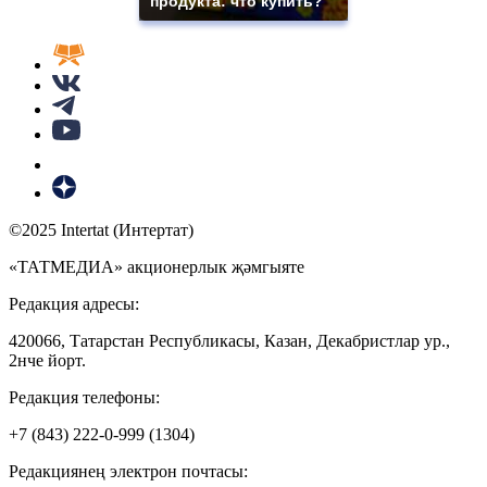
продукта: что купить?
©2025 Intertat (Интертат)
«ТАТМЕДИА» акционерлык җәмгыяте
Редакция адресы:
420066, Татарстан Республикасы, Казан, Декабристлар ур.,
2нче йорт.
Редакция телефоны:
+7 (843) 222-0-999 (1304)
Редакциянең электрон почтасы: