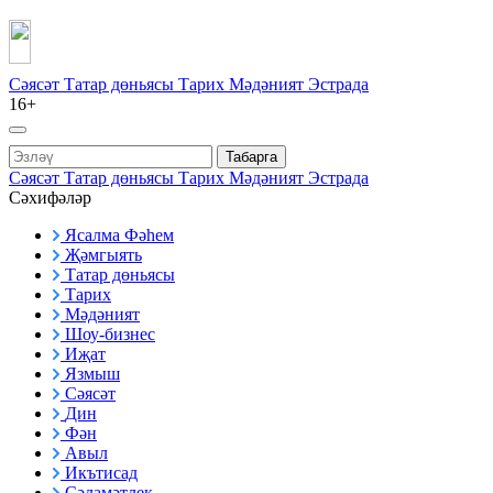
Сәясәт
Татар дөньясы
Тарих
Мәдәният
Эстрада
16+
Табарга
Сәясәт
Татар дөньясы
Тарих
Мәдәният
Эстрада
Сәхифәләр
Ясалма Фәһем
Җәмгыять
Татар дөньясы
Тарих
Мәдәният
Шоу-бизнес
Иҗат
Язмыш
Сәясәт
Дин
Фән
Авыл
Икътисад
Сәламәтлек