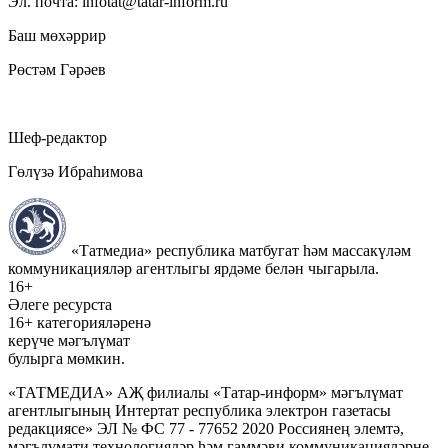
Эл. почта: infotat@tatar-inform.ru
Баш мөхәррир
Рөстәм Гәрәев
Шеф-редактор
Гөлүзә Ибраһимова
«Татмедиа» республика матбугат һәм массакүләм
коммуникацияләр агентлыгы ярдәме белән чыгарыла.
16+
Әлеге ресурста
16+ категорияләренә
керүче мәгълүмат
булырга мөмкин.
«ТАТМЕДИА» АҖ филиалы «Татар-информ» мәгълүмат
агентлыгының Интертат республика электрон газетасы
редакциясе» ЭЛ № ФС 77 - 77652 2020 Россиянең элемтә,
мәгълүмати технологияләр һәм гаммәви коммуникацияләрне