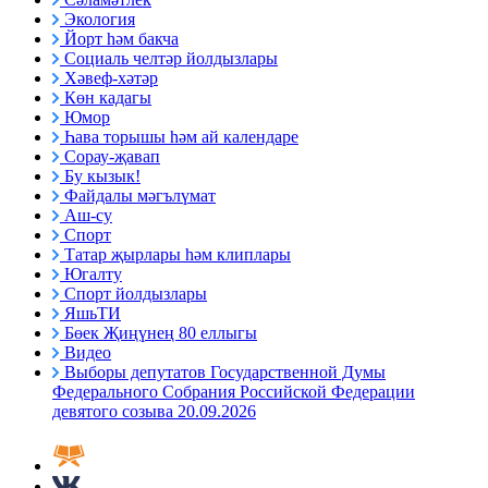
Экология
Йорт һәм бакча
Социаль челтәр йолдызлары
Хәвеф-хәтәр
Көн кадагы
Юмор
Һава торышы һәм ай календаре
Сорау-җавап
Бу кызык!
Файдалы мәгълүмат
Аш-су
Спорт
Татар җырлары һәм клиплары
Югалту
Спорт йолдызлары
ЯшьТИ
Бөек Җиңүнең 80 еллыгы
Видео
Выборы депутатов Государственной Думы
Федерального Собрания Российской Федерации
девятого созыва 20.09.2026