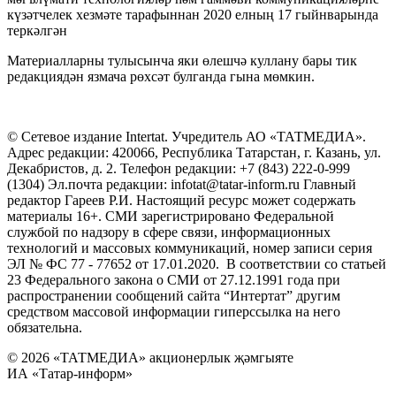
күзәтчелек хезмәте тарафыннан 2020 елның 17 гыйнварында
теркәлгән
Материалларны тулысынча яки өлешчә куллану бары тик
редакциядән язмача рөхсәт булганда гына мөмкин.
© Сетевое издание Intertat. Учредитель АО «ТАТМЕДИА».
Адрес редакции: 420066, Республика Татарстан, г. Казань, ул.
Декабристов, д. 2. Телефон редакции: +7 (843) 222-0-999
(1304) Эл.почта редакции: infotat@tatar-inform.ru Главный
редактор Гареев Р.И. Настоящий ресурс может содержать
материалы 16+. СМИ зарегистрировано Федеральной
службой по надзору в сфере связи, информационных
технологий и массовых коммуникаций, номер записи серия
ЭЛ № ФС 77 - 77652 от 17.01.2020. В соответствии со статьей
23 Федерального закона о СМИ от 27.12.1991 года при
распространении сообщений сайта “Интертат” другим
средством массовой информации гиперссылка на него
обязательна.
© 2026 «ТАТМЕДИА» акционерлык җәмгыяте
ИА «Татар-информ»