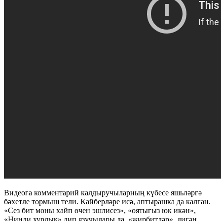
Видеога комментарий калдыручыларның күбесе яшьләргә
бәхетле тормыш тели. Кайберләре исә, аптырашка да калган.
«Сез бит моны хайп өчен эшлисез», «оятыгыз юк икән»,
«Нинди хурлык» дип язучылары да, «җирбитләр», дигән