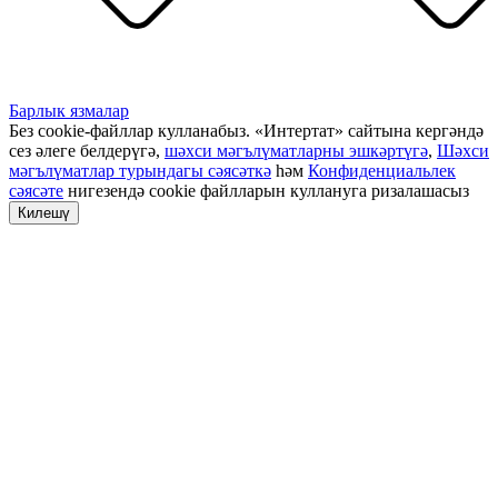
Барлык язмалар
Без cookie-файллар кулланабыз. «Интертат» сайтына кергәндә
сез әлеге белдерүгә,
шәхси мәгълүматларны эшкәртүгә
,
Шәхси
мәгълүматлар турындагы сәясәткә
һәм
Конфиденциальлек
сәясәте
нигезендә cookie файлларын куллануга ризалашасыз
Килешү