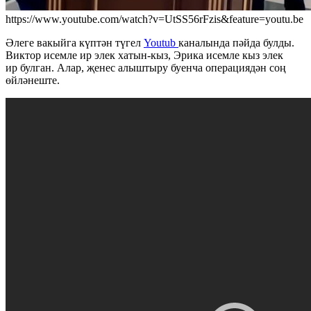
https://www.youtube.com/watch?v=UtSS56rFzis&feature=youtu.be
Әлеге вакыйга күптән түгел
Youtub
каналында пәйда булды.
Виктор исемле ир элек хатын-кыз, Эрика исемле кыз элек
ир булган. Алар, җенес алыштыру буенча операциядән соң
өйләнеште.