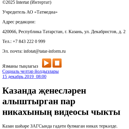
©2025 Intertat (Интертат)
Учредитель АО «Татмедиа»
Адрес редакции:
420066, Республика Татарстан, г. Казань, ул. Декабристов, д. 2
Тел.: +7 843 222 0 999
Эл. почта: infotat@tatar-inform.ru
Язманы тыңлагыз
Социаль челтәр йолдызлары
15 декабрь 2019 08:00
Казанда җенесләрен
алыштырган пар
никахының видеосы чыкты
Казан шәһәре ЗАГСында гадәти булмаган никах теркәлде.