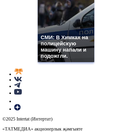
СМИ: В Химках на
полицейскую
машину напали и
подожгли.
©2025 Intertat (Интертат)
«ТАТМЕДИА» акционерлык җәмгыяте