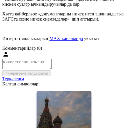
кискен сузләр ычкындыручылар да бар.
Хәтта кайберләре «документларны ничек итеп эшли алдыгыз,
ЗАГСта сезне ничек сизмэәделәр», дип аптырый.
Интертат яңалыкларын
MAX-каналында
укыгыз
Комментарийлар (0)
Фикерегезне калдырыгыз
Теркәлергә
Калган символлар: