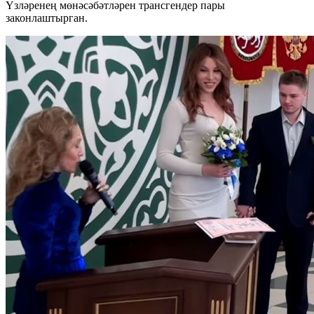
Үзләренең мөнәсәбәтләрен трансгендер пары
законлаштырган.