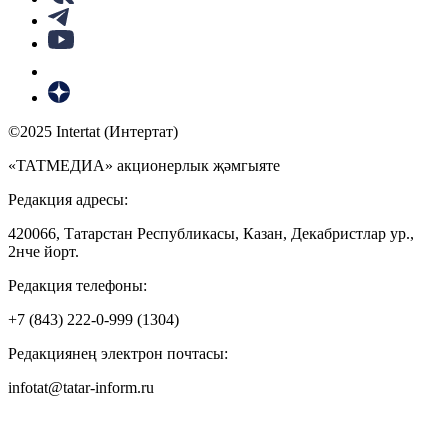
©2025 Intertat (Интертат)
«ТАТМЕДИА» акционерлык җәмгыяте
Редакция адресы:
420066, Татарстан Республикасы, Казан, Декабристлар ур.,
2нче йорт.
Редакция телефоны:
+7 (843) 222-0-999 (1304)
Редакциянең электрон почтасы:
infotat@tatar-inform.ru