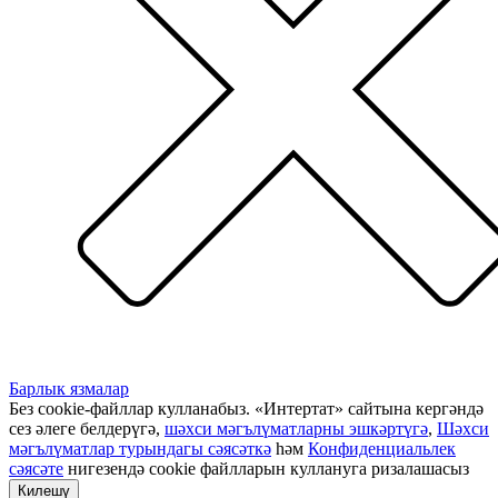
Барлык язмалар
Без cookie-файллар кулланабыз. «Интертат» сайтына кергәндә
сез әлеге белдерүгә,
шәхси мәгълүматларны эшкәртүгә
,
Шәхси
мәгълүматлар турындагы сәясәткә
һәм
Конфиденциальлек
сәясәте
нигезендә cookie файлларын куллануга ризалашасыз
Килешү