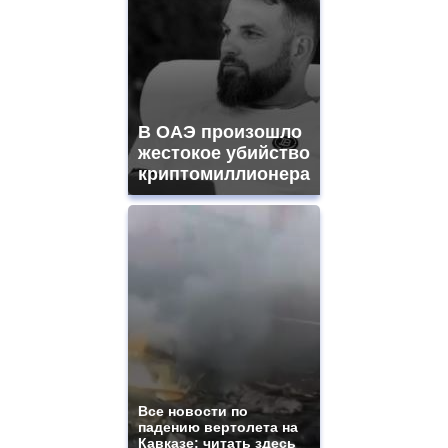
В ОАЭ произошло
жестокое убийство
криптомиллионера
Все новости по
падению вертолета на
Кавказе: читать здесь