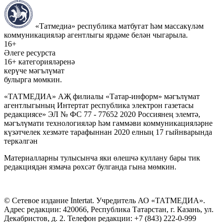
«Татмедиа» республика матбугат һәм массакүләм
коммуникацияләр агентлыгы ярдәме белән чыгарыла.
16+
Әлеге ресурста
16+ категорияләренә
керүче мәгълүмат
булырга мөмкин.
«ТАТМЕДИА» АҖ филиалы «Татар-информ» мәгълүмат
агентлыгының Интертат республика электрон газетасы
редакциясе» ЭЛ № ФС 77 - 77652 2020 Россиянең элемтә,
мәгълүмати технологияләр һәм гаммәви коммуникацияләрне
күзәтчелек хезмәте тарафыннан 2020 елның 17 гыйнварында
теркәлгән
Материалларны тулысынча яки өлешчә куллану бары тик
редакциядән язмача рөхсәт булганда гына мөмкин.
© Сетевое издание Intertat. Учредитель АО «ТАТМЕДИА».
Адрес редакции: 420066, Республика Татарстан, г. Казань, ул.
Декабристов, д. 2. Телефон редакции: +7 (843) 222-0-999