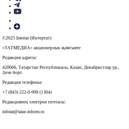
©2025 Intertat (Интертат)
«ТАТМЕДИА» акционерлык җәмгыяте
Редакция адресы:
420066, Татарстан Республикасы, Казан, Декабристлар ур.,
2нче йорт.
Редакция телефоны:
+7 (843) 222-0-999 (1304)
Редакциянең электрон почтасы:
infotat@tatar-inform.ru