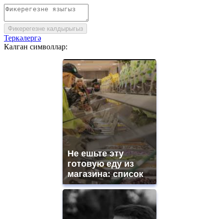
Фикерегезне калдырыгыз
Теркәлергә
Калган символлар:
Не ешьте эту
готовую еду из
магазина: список