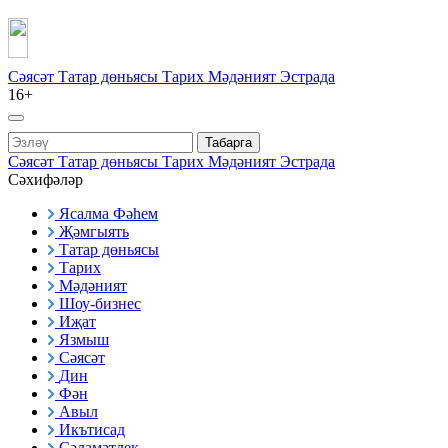
Сәясәт
Татар дөньясы
Тарих
Мәдәният
Эстрада
16+
Табарга
Сәясәт
Татар дөньясы
Тарих
Мәдәният
Эстрада
Сәхифәләр
Ясалма Фәһем
Җәмгыять
Татар дөньясы
Тарих
Мәдәният
Шоу-бизнес
Иҗат
Язмыш
Сәясәт
Дин
Фән
Авыл
Икътисад
Сәламәтлек