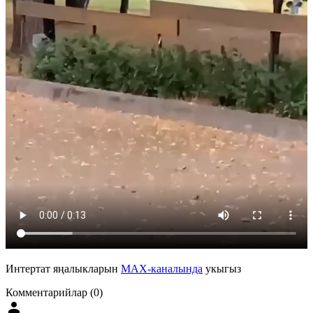
Интертат яңалыкларын
MAX-каналында
укыгыз
Комментарийлар (0)