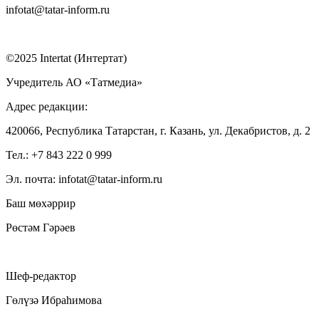
infotat@tatar-inform.ru
©2025 Intertat (Интертат)
Учредитель АО «Татмедиа»
Адрес редакции:
420066, Республика Татарстан, г. Казань, ул. Декабристов, д. 2
Тел.: +7 843 222 0 999
Эл. почта: infotat@tatar-inform.ru
Баш мөхәррир
Рөстәм Гәрәев
Шеф-редактор
Гөлүзә Ибраһимова