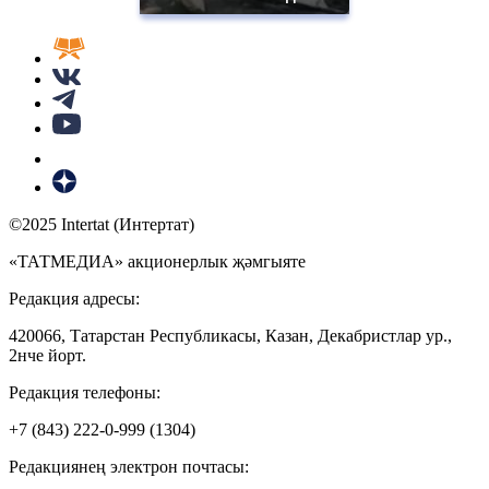
©2025 Intertat (Интертат)
«ТАТМЕДИА» акционерлык җәмгыяте
Редакция адресы:
420066, Татарстан Республикасы, Казан, Декабристлар ур.,
2нче йорт.
Редакция телефоны:
+7 (843) 222-0-999 (1304)
Редакциянең электрон почтасы: