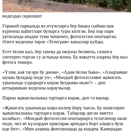
видеодан скриншот
Горький паркында ял итүчеләргә бер башка сыймаслык
күренеш шаһитләре булырга туры килгән. Бер пар парк
уртасында анадан тума чишенеп, фотосессия оештырган.
Әлеге видеоны төрле «Телеграм» каналлар куйды.
Егет белән кыз, бер тамчы да оялуны белмичә, газонга
сиптереп торган су астында коена. Бу вакытта аларны бер кыз
фотога төшерә.
«Үләм, кая тәгәри бу дөнья», «Адәм белән Һава», «Ахырзаман
шушы буладыр инде ул», «Мондый фотосессияне җәмәгать
урынында уздырырга кирәк булдымы икән?» – дип
аптырашкан видеоны караучылар.
Парны җаваплылыкка тартырга кирәк, дип тә язалар.
«Җәмәгать урынында шәрә килеш йөрү тыела. Бу кешеләрне
җаваплылыкка тартырга кирәк. Табарлар дигән өметтә
калабыз», «Мондый фотосессия оештырырга теләгәннәр икән
инде, чит-ят күзләрдән ерактарак арендага йорт алырга була
иде бит», «Мин аларны фонтаннарда да күрдем. Камерадан