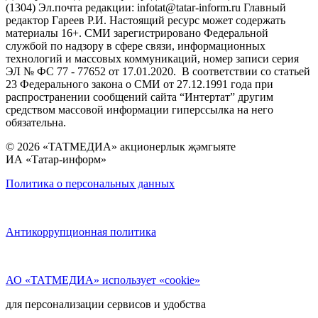
(1304) Эл.почта редакции: infotat@tatar-inform.ru Главный
редактор Гареев Р.И. Настоящий ресурс может содержать
материалы 16+. СМИ зарегистрировано Федеральной
службой по надзору в сфере связи, информационных
технологий и массовых коммуникаций, номер записи серия
ЭЛ № ФС 77 - 77652 от 17.01.2020. В соответствии со статьей
23 Федерального закона о СМИ от 27.12.1991 года при
распространении сообщений сайта “Интертат” другим
средством массовой информации гиперссылка на него
обязательна.
© 2026 «ТАТМЕДИА» акционерлык җәмгыяте
ИА «Татар-информ»
Политика о персональных данных
Антикоррупционная политика
АО «ТАТМЕДИА» использует «cookie»
для персонализации сервисов и удобства