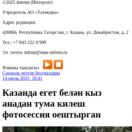
©2025 Intertat (Интертат)
Учредитель АО «Татмедиа»
Адрес редакции:
420066, Республика Татарстан, г. Казань, ул. Декабристов, д. 2
Тел.: +7 843 222 0 999
Эл. почта: infotat@tatar-inform.ru
Язманы тыңлагыз
Социаль челтәр йолдызлары
14 июль 2023 18:41
Казанда егет белән кыз
анадан тума килеш
фотосессия оештырган