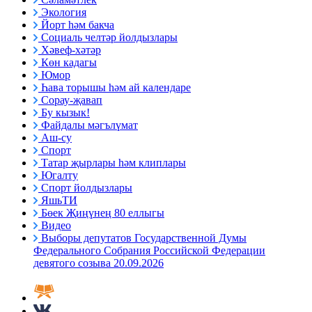
Экология
Йорт һәм бакча
Социаль челтәр йолдызлары
Хәвеф-хәтәр
Көн кадагы
Юмор
Һава торышы һәм ай календаре
Сорау-җавап
Бу кызык!
Файдалы мәгълүмат
Аш-су
Спорт
Татар җырлары һәм клиплары
Югалту
Спорт йолдызлары
ЯшьТИ
Бөек Җиңүнең 80 еллыгы
Видео
Выборы депутатов Государственной Думы
Федерального Собрания Российской Федерации
девятого созыва 20.09.2026