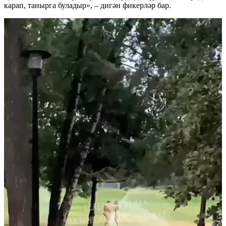
карап, танырга буладыр», – дигән фикерләр бар.