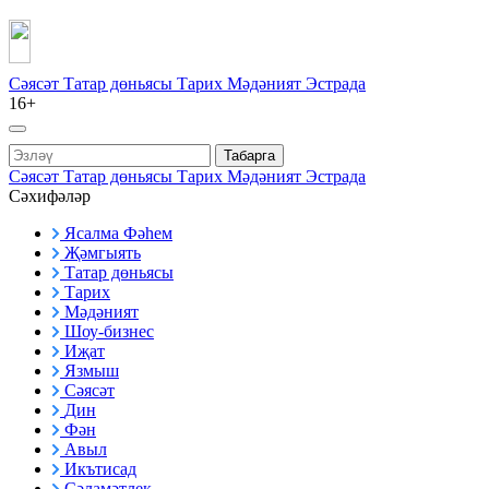
Сәясәт
Татар дөньясы
Тарих
Мәдәният
Эстрада
16+
Табарга
Сәясәт
Татар дөньясы
Тарих
Мәдәният
Эстрада
Сәхифәләр
Ясалма Фәһем
Җәмгыять
Татар дөньясы
Тарих
Мәдәният
Шоу-бизнес
Иҗат
Язмыш
Сәясәт
Дин
Фән
Авыл
Икътисад
Сәламәтлек