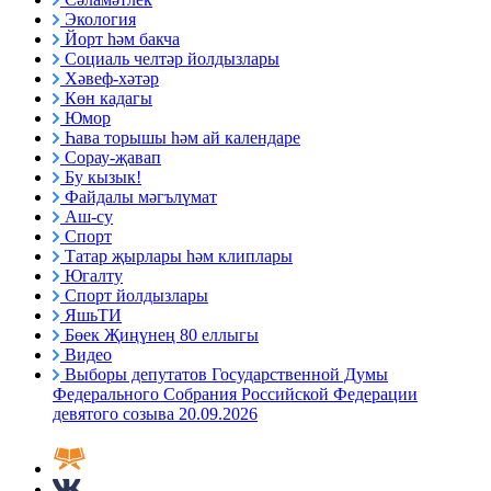
Экология
Йорт һәм бакча
Социаль челтәр йолдызлары
Хәвеф-хәтәр
Көн кадагы
Юмор
Һава торышы һәм ай календаре
Сорау-җавап
Бу кызык!
Файдалы мәгълүмат
Аш-су
Спорт
Татар җырлары һәм клиплары
Югалту
Спорт йолдызлары
ЯшьТИ
Бөек Җиңүнең 80 еллыгы
Видео
Выборы депутатов Государственной Думы
Федерального Собрания Российской Федерации
девятого созыва 20.09.2026