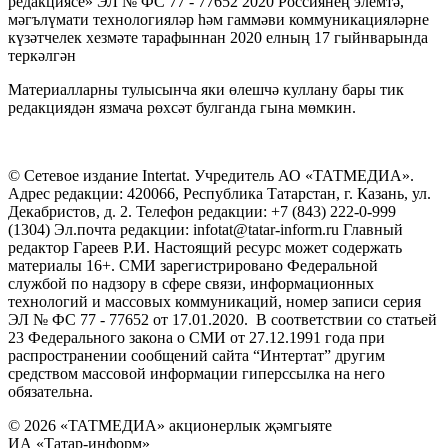
редакциясе» ЭЛ № ФС 77 - 77652 2020 Россиянең элемтә,
мәгълүмати технологияләр һәм гаммәви коммуникацияләрне
күзәтчелек хезмәте тарафыннан 2020 елның 17 гыйнварында
теркәлгән
Материалларны тулысынча яки өлешчә куллану бары тик
редакциядән язмача рөхсәт булганда гына мөмкин.
© Сетевое издание Intertat. Учредитель АО «ТАТМЕДИА».
Адрес редакции: 420066, Республика Татарстан, г. Казань, ул.
Декабристов, д. 2. Телефон редакции: +7 (843) 222-0-999
(1304) Эл.почта редакции: infotat@tatar-inform.ru Главный
редактор Гареев Р.И. Настоящий ресурс может содержать
материалы 16+. СМИ зарегистрировано Федеральной
службой по надзору в сфере связи, информационных
технологий и массовых коммуникаций, номер записи серия
ЭЛ № ФС 77 - 77652 от 17.01.2020. В соответствии со статьей
23 Федерального закона о СМИ от 27.12.1991 года при
распространении сообщений сайта “Интертат” другим
средством массовой информации гиперссылка на него
обязательна.
© 2026 «ТАТМЕДИА» акционерлык җәмгыяте
ИА «Татар-информ»