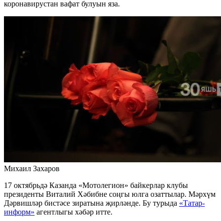
коронавирустан вафат булуын яза.
Михаил Захаров
17 октябрьдә Казанда «Мотолегион» байкерлар клубы
президенты Виталий Хәбибне соңгы юлга озаттылар. Мәрхүм
Дәрвишләр бистәсе зиратына җирләнде. Бу турыда
«Татар-
информ»
агентлыгы хәбәр итте.