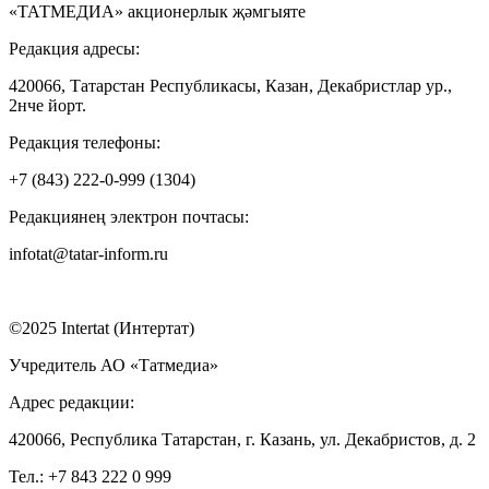
«ТАТМЕДИА» акционерлык җәмгыяте
Редакция адресы:
420066, Татарстан Республикасы, Казан, Декабристлар ур.,
2нче йорт.
Редакция телефоны:
+7 (843) 222-0-999 (1304)
Редакциянең электрон почтасы:
infotat@tatar-inform.ru
©2025 Intertat (Интертат)
Учредитель АО «Татмедиа»
Адрес редакции:
420066, Республика Татарстан, г. Казань, ул. Декабристов, д. 2
Тел.: +7 843 222 0 999