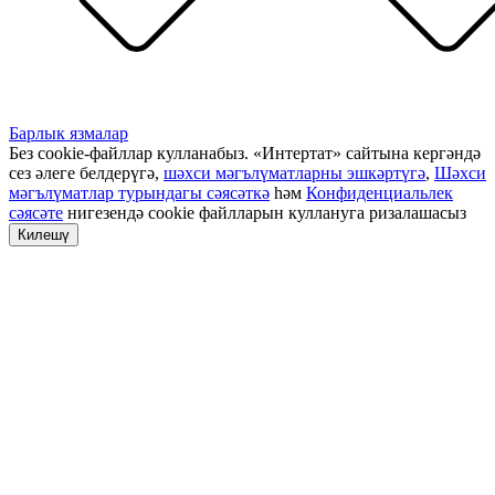
Барлык язмалар
Без cookie-файллар кулланабыз. «Интертат» сайтына кергәндә
сез әлеге белдерүгә,
шәхси мәгълүматларны эшкәртүгә
,
Шәхси
мәгълүматлар турындагы сәясәткә
һәм
Конфиденциальлек
сәясәте
нигезендә cookie файлларын куллануга ризалашасыз
Килешү