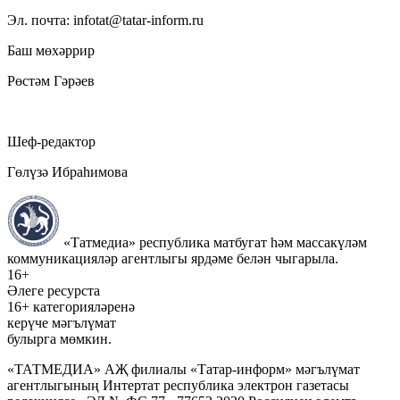
Эл. почта: infotat@tatar-inform.ru
Баш мөхәррир
Рөстәм Гәрәев
Шеф-редактор
Гөлүзә Ибраһимова
«Татмедиа» республика матбугат һәм массакүләм
коммуникацияләр агентлыгы ярдәме белән чыгарыла.
16+
Әлеге ресурста
16+ категорияләренә
керүче мәгълүмат
булырга мөмкин.
«ТАТМЕДИА» АҖ филиалы «Татар-информ» мәгълүмат
агентлыгының Интертат республика электрон газетасы