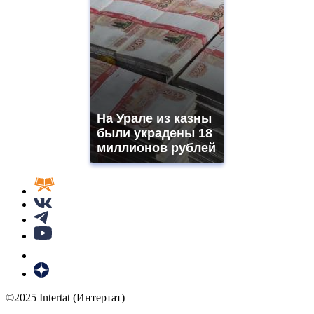
На Урале из казны
были украдены 18
миллионов рублей
©2025 Intertat (Интертат)