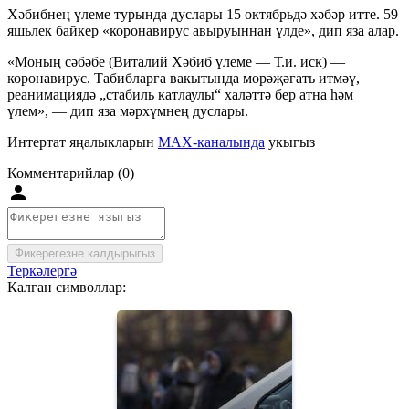
Хәбибнең үлеме турында дуслары 15 октябрьдә хәбәр итте. 59
яшьлек байкер «коронавирус авыруыннан үлде», дип яза алар.
«Моның сәбәбе (Виталий Хәбиб үлеме — Т.и. иск) —
коронавирус. Табибларга вакытында мөрәҗәгать итмәү,
реанимациядә „стабиль катлаулы“ халәттә бер атна һәм
үлем», — дип яза мәрхүмнең дуслары.
Интертат яңалыкларын
MAX-каналында
укыгыз
Комментарийлар (0)
Фикерегезне калдырыгыз
Теркәлергә
Калган символлар: