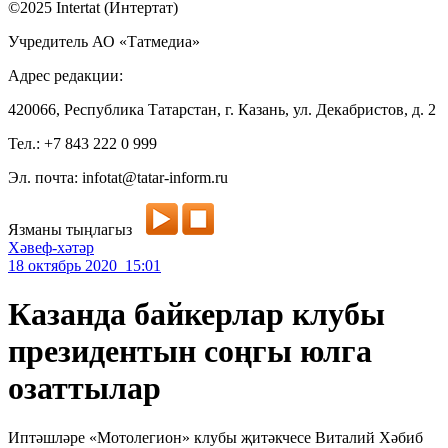
©2025 Intertat (Интертат)
Учредитель АО «Татмедиа»
Адрес редакции:
420066, Республика Татарстан, г. Казань, ул. Декабристов, д. 2
Тел.: +7 843 222 0 999
Эл. почта: infotat@tatar-inform.ru
Язманы тыңлагыз
Хәвеф-хәтәр
18 октябрь 2020 15:01
Казанда байкерлар клубы
президентын соңгы юлга
озаттылар
Иптәшләре «Мотолегион» клубы җитәкчесе Виталий Хәбиб