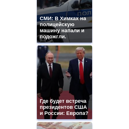
СМИ: В Химках на
полицейскую
машину напали и
подожгли.
Где будет встреча
президентов США
и России: Европа?