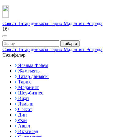
Сәясәт
Татар дөньясы
Тарих
Мәдәният
Эстрада
16+
Табарга
Сәясәт
Татар дөньясы
Тарих
Мәдәният
Эстрада
Сәхифәләр
Ясалма Фәһем
Җәмгыять
Татар дөньясы
Тарих
Мәдәният
Шоу-бизнес
Иҗат
Язмыш
Сәясәт
Дин
Фән
Авыл
Икътисад
Сәламәтлек