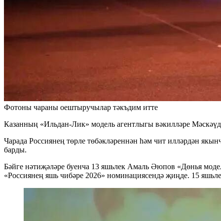
Фотоны чараны оештыручылар тәкъдим итте
Казанның «Ильдан-Лик» модель агентлыгы вәкилләре Мәскәүдә
Чарада Россиянең төрле төбәкләреннән һәм чит илләрдән якынч
барды.
Бәйге нәтиҗәләре буенча 13 яшьлек Амаль Әюпов «Дөнья модел
«Россиянең яшь чибәре 2026» номинациясендә җиңде. 15 яшьле