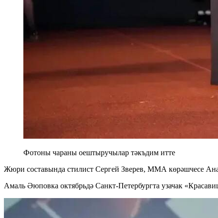
Фотоны чараны оештыручылар тәкъдим итте
Жюри составында стилист Сергей Зверев, ММА көрәшчесе Анат
Амаль Әюповка октябрьдә Санкт-Петербургта узачак «Красавиц