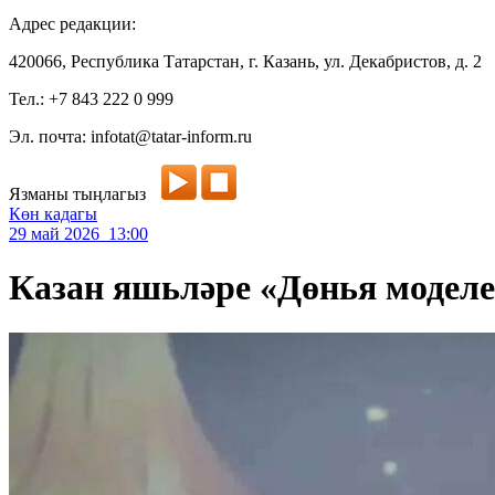
Адрес редакции:
420066, Республика Татарстан, г. Казань, ул. Декабристов, д. 2
Тел.: +7 843 222 0 999
Эл. почта: infotat@tatar-inform.ru
Язманы тыңлагыз
Көн кадагы
29 май 2026 13:00
Казан яшьләре «Дөнья моделе