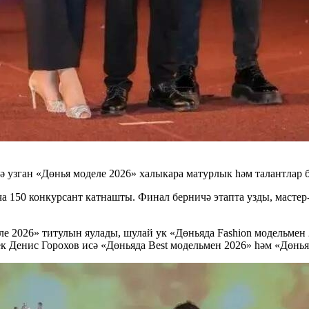
 узган «Дөнья моделе 2026» халыкара матурлык һәм талантлар 
а 150 конкурсант катнашты. Финал берничә этапта узды, мастер
е 2026» титулын яулады, шулай ук «Дөньяда Fashion модельмен 
к Денис Горохов исә «Дөньяда Best модельмен 2026» һәм «Дөнья