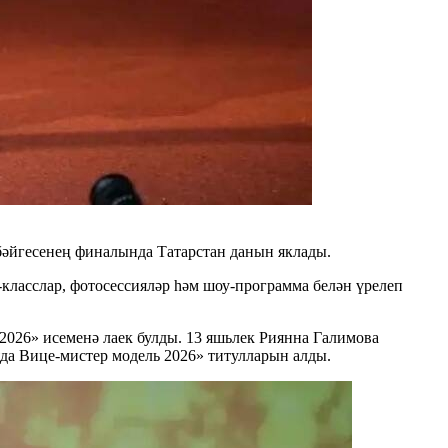
бәйгесенең финалында Татарстан данын яклады.
-класслар, фотосессияләр һәм шоу-программа белән үрелеп
2026» исеменә лаек булды. 13 яшьлек Риянна Галимова
да Вице-мистер модель 2026» титулларын алды.