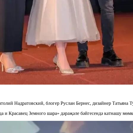
олий Надратовский, блогер Руслан Бернес, дизайнер Татьяна Т
а и Красавец Земного шара» дәрәҗәле бәйгесендә катнашу мөмк