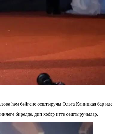
узова һәм бәйгене оештыручы Ольга Каницкая бар иде.
инлеге бирелде, дип хәбәр итте оештыручылар.