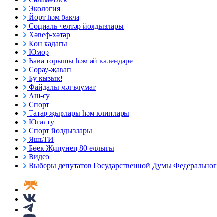
Экология
Йорт һәм бакча
Социаль челтәр йолдызлары
Хәвеф-хәтәр
Көн кадагы
Юмор
Һава торышы һәм ай календаре
Сорау-җавап
Бу кызык!
Файдалы мәгълүмат
Аш-су
Спорт
Татар җырлары һәм клиплары
Югалту
Спорт йолдызлары
ЯшьТИ
Бөек Җиңүнең 80 еллыгы
Видео
Выборы депутатов Государственной Думы Федерального