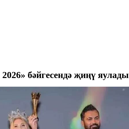
 2026» бәйгесендә җиңү яулады