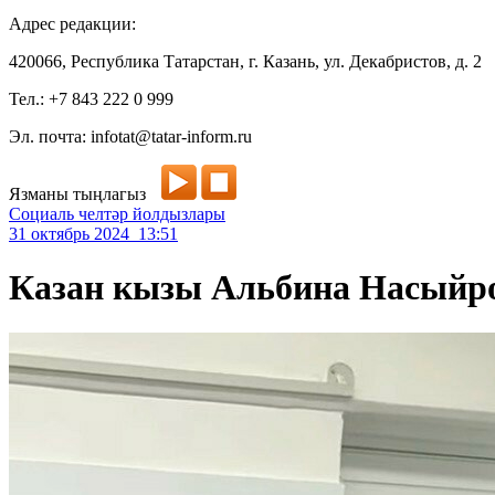
Адрес редакции:
420066, Республика Татарстан, г. Казань, ул. Декабристов, д. 2
Тел.: +7 843 222 0 999
Эл. почта: infotat@tatar-inform.ru
Язманы тыңлагыз
Социаль челтәр йолдызлары
31 октябрь 2024 13:51
Казан кызы Альбина Насыйро