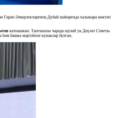
ән Гарәп Әмирлекләренең Дубай шәһәрендә халыкара мәктәп
әтов
катнашкан. Тантаналы чарада шулай ук Дәүләт Советы
 һәм башка мәртәбәле кунаклар булган.