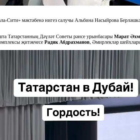
Бала-Сити» мәктәбенә нигез салучы Альбина Насыйрова Берләшк
ышта Татарстанның Дәүләт Советы рәисе урынбасары
Марат Әхм
комплексы җитәкчесе
Радик Абдрахманов
, Әмирлекләр шейхлары