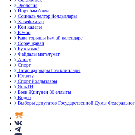
Экология
Йорт һәм бакча
Социаль челтәр йолдызлары
Хәвеф-хәтәр
Көн кадагы
Юмор
Һава торышы һәм ай календаре
Сорау-җавап
Бу кызык!
Файдалы мәгълүмат
Аш-су
Спорт
Татар җырлары һәм клиплары
Югалту
Спорт йолдызлары
ЯшьТИ
Бөек Җиңүнең 80 еллыгы
Видео
Выборы депутатов Государственной Думы Федерального