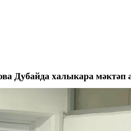
ва Дубайда халыкара мәктәп 