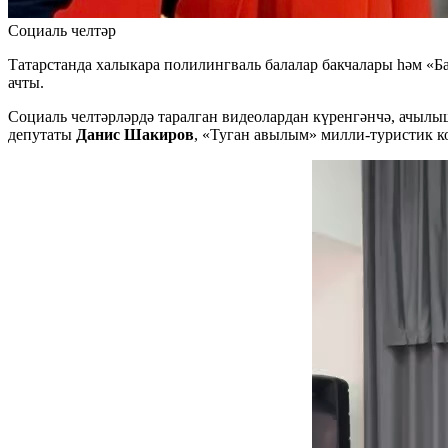
Социаль челтәр
Татарстанда халыкара полилингваль балалар бакчалары һәм «
ачты.
Социаль челтәрләрдә таралган видеолардан күренгәнчә, ачыл
депутаты
Данис Шакиров
, «Туган авылым» милли-туристик 