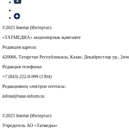
©2025 Intertat (Интертат)
«ТАТМЕДИА» акционерлык җәмгыяте
Редакция адресы:
420066, Татарстан Республикасы, Казан, Декабристлар ур., 2нче
Редакция телефоны:
+7 (843) 222-0-999 (1304)
Редакциянең электрон почтасы:
infotat@tatar-inform.ru
©2025 Intertat (Интертат)
Учредитель АО «Татмедиа»