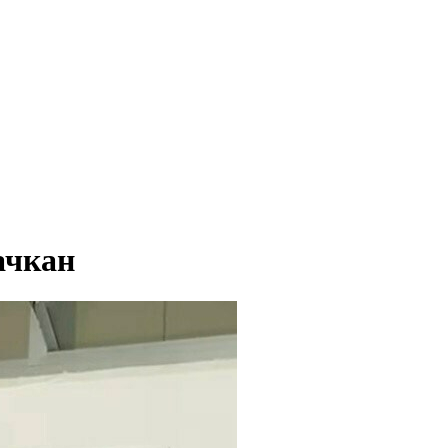
ачкан