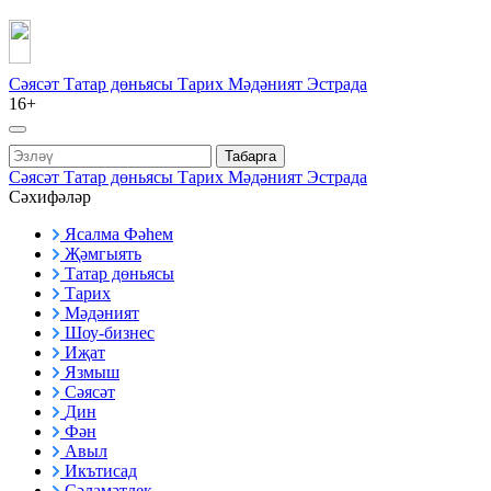
Сәясәт
Татар дөньясы
Тарих
Мәдәният
Эстрада
16+
Табарга
Сәясәт
Татар дөньясы
Тарих
Мәдәният
Эстрада
Сәхифәләр
Ясалма Фәһем
Җәмгыять
Татар дөньясы
Тарих
Мәдәният
Шоу-бизнес
Иҗат
Язмыш
Сәясәт
Дин
Фән
Авыл
Икътисад
Сәламәтлек