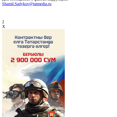
Shamil.Sadykov@tatmedia.ru
2
X