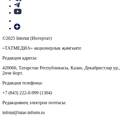
©2025 Intertat (Интертат)
«ТАТМЕДИА» акционерлык җәмгыяте
Редакция адресы:
420066, Татарстан Республикасы, Казан, Декабристлар ур.,
2нче йорт.
Редакция телефоны:
+7 (843) 222-0-999 (1304)
Редакциянең электрон почтасы:
infotat@tatar-inform.ru