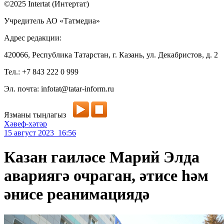
©2025 Intertat (Интертат)
Учредитель АО «Татмедиа»
Адрес редакции:
420066, Республика Татарстан, г. Казань, ул. Декабристов, д. 2
Тел.: +7 843 222 0 999
Эл. почта: infotat@tatar-inform.ru
Язманы тыңлагыз
Хәвеф-хәтәр
15 август 2023 16:56
Казан гаиләсе Марий Элда
авариягә очраган, әтисе һәм
әнисе реанимациядә