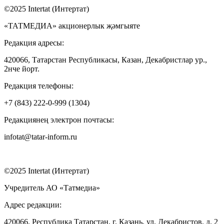
©2025 Intertat (Интертат)
«ТАТМЕДИА» акционерлык җәмгыяте
Редакция адресы:
420066, Татарстан Республикасы, Казан, Декабристлар ур.,
2нче йорт.
Редакция телефоны:
+7 (843) 222-0-999 (1304)
Редакциянең электрон почтасы:
infotat@tatar-inform.ru
©2025 Intertat (Интертат)
Учредитель АО «Татмедиа»
Адрес редакции:
420066, Республика Татарстан, г. Казань, ул. Декабристов, д. 2