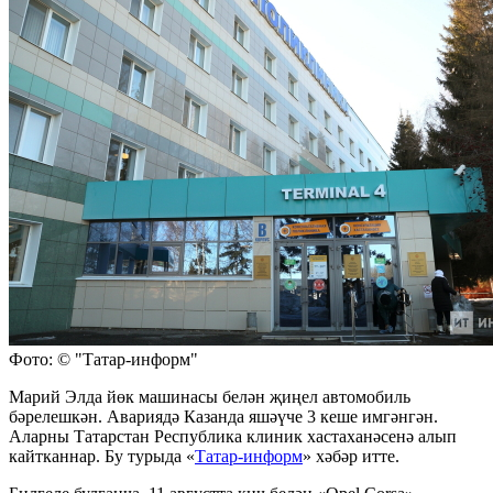
Фото: © "Татар-информ"
Марий Элда йөк машинасы белән җиңел автомобиль
бәрелешкән. Авариядә Казанда яшәүче 3 кеше имгәнгән.
Аларны Татарстан Республика клиник хастаханәсенә алып
кайтканнар. Бу турыда «
Татар-информ
» хәбәр итте.