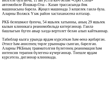
Билгеле булганча, 11 августта кич белән «Opel Corsa»
автомобиле Йошкар-Ола – Казан трассасында йөк
машинасына бәрелә. Җиңел машинада 3 кешелек гаилә була.
Аларны Волжск Үзәк район хастаханәсенә илтәләр.
РКБ белешмәсе буенча, 54 яшьлек хатынны, аның 29 яшьлек
кызын клиникага реанимобильдә китергәннәр. Гаилә
башлыгын бүген авыр хәлдә вертолет белән алып кайтканнар.
Табиблар кызга урында ярдәм күрсәткән һәм өенә җибәргән.
Әтисе һәм әнисенең төрле урыннары сынган, бәрелгән.
Аларны РКБның травматолгия бүлегенең реанимация һәм
интенсив терапия бүлегенә күчергәннәр. Тиешле ярдәм
күрсәтелә, дигәннәр клиникада.