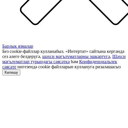
Барлык язмалар
Без cookie-файллар кулланабыз. «Интертат» сайтына кергәндә
сез әлеге белдерүгә,
шәхси мәгълүматларны эшкәртүгә
,
Шәхси
мәгълүматлар турындагы сәясәткә
һәм
Конфиденциальлек
сәясәте
нигезендә cookie файлларын куллануга ризалашасыз
Килешү