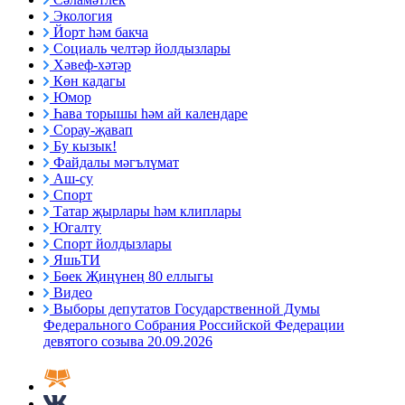
Экология
Йорт һәм бакча
Социаль челтәр йолдызлары
Хәвеф-хәтәр
Көн кадагы
Юмор
Һава торышы һәм ай календаре
Сорау-җавап
Бу кызык!
Файдалы мәгълүмат
Аш-су
Спорт
Татар җырлары һәм клиплары
Югалту
Спорт йолдызлары
ЯшьТИ
Бөек Җиңүнең 80 еллыгы
Видео
Выборы депутатов Государственной Думы
Федерального Собрания Российской Федерации
девятого созыва 20.09.2026