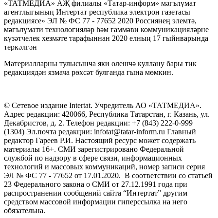
«ТАТМЕДИА» АҖ филиалы «Татар-информ» мәгълүмат
агентлыгының Интертат республика электрон газетасы
редакциясе» ЭЛ № ФС 77 - 77652 2020 Россиянең элемтә,
мәгълүмати технологияләр һәм гаммәви коммуникацияләрне
күзәтчелек хезмәте тарафыннан 2020 елның 17 гыйнварында
теркәлгән
Материалларны тулысынча яки өлешчә куллану бары тик
редакциядән язмача рөхсәт булганда гына мөмкин.
© Сетевое издание Intertat. Учредитель АО «ТАТМЕДИА».
Адрес редакции: 420066, Республика Татарстан, г. Казань, ул.
Декабристов, д. 2. Телефон редакции: +7 (843) 222-0-999
(1304) Эл.почта редакции: infotat@tatar-inform.ru Главный
редактор Гареев Р.И. Настоящий ресурс может содержать
материалы 16+. СМИ зарегистрировано Федеральной
службой по надзору в сфере связи, информационных
технологий и массовых коммуникаций, номер записи серия
ЭЛ № ФС 77 - 77652 от 17.01.2020. В соответствии со статьей
23 Федерального закона о СМИ от 27.12.1991 года при
распространении сообщений сайта “Интертат” другим
средством массовой информации гиперссылка на него
обязательна.