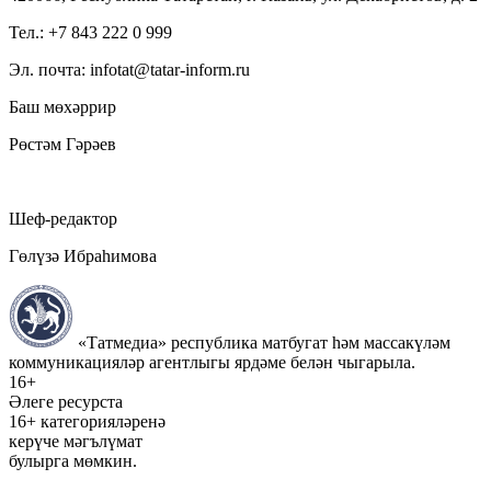
Тел.: +7 843 222 0 999
Эл. почта: infotat@tatar-inform.ru
Баш мөхәррир
Рөстәм Гәрәев
Шеф-редактор
Гөлүзә Ибраһимова
«Татмедиа» республика матбугат һәм массакүләм
коммуникацияләр агентлыгы ярдәме белән чыгарыла.
16+
Әлеге ресурста
16+ категорияләренә
керүче мәгълүмат
булырга мөмкин.