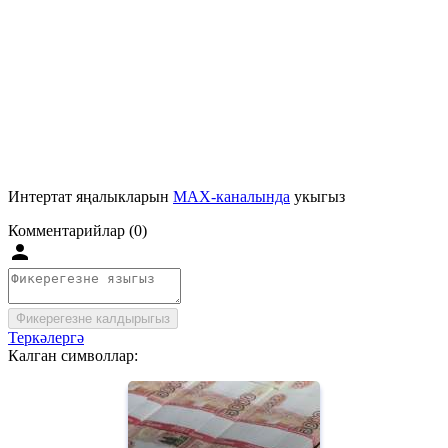
Интертат яңалыкларын
MAX-каналында
укыгыз
Комментарийлар (0)
Фикерегезне калдырыгыз
Теркәлергә
Калган символлар: