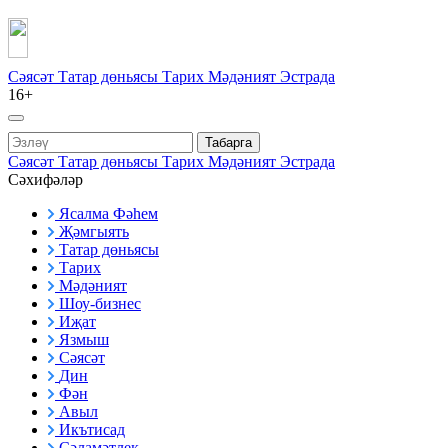
Сәясәт
Татар дөньясы
Тарих
Мәдәният
Эстрада
16+
Табарга
Сәясәт
Татар дөньясы
Тарих
Мәдәният
Эстрада
Сәхифәләр
Ясалма Фәһем
Җәмгыять
Татар дөньясы
Тарих
Мәдәният
Шоу-бизнес
Иҗат
Язмыш
Сәясәт
Дин
Фән
Авыл
Икътисад
Сәламәтлек