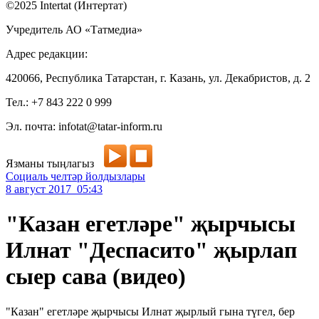
©2025 Intertat (Интертат)
Учредитель АО «Татмедиа»
Адрес редакции:
420066, Республика Татарстан, г. Казань, ул. Декабристов, д. 2
Тел.: +7 843 222 0 999
Эл. почта: infotat@tatar-inform.ru
Язманы тыңлагыз
Социаль челтәр йолдызлары
8 август 2017 05:43
"Казан егетләре" җырчысы
Илнат "Деспасито" җырлап
сыер сава (видео)
"Казан" егетләре җырчысы Илнат җырлый гына түгел, бер