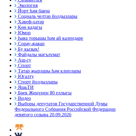
Экология
Йорт һәм бакча
Социаль челтәр йолдызлары
Хәвеф-хәтәр
Көн кадагы
Юмор
Һава торышы һәм ай календаре
Сорау-җавап
Бу кызык!
Файдалы мәгълүмат
Аш-су
Спорт
Татар җырлары һәм клиплары
Югалту
Спорт йолдызлары
ЯшьТИ
Бөек Җиңүнең 80 еллыгы
Видео
Выборы депутатов Государственной Думы
Федерального Собрания Российской Федерации
девятого созыва 20.09.2026