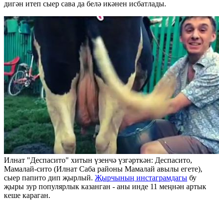
дигән итеп сыер сава да белә икәнен исбатлады.
Илнат "Деспасито" хитын үзенчә үзгәрткән: Деспасито,
Мамалай-сито (Илнат Саба районы Мамалай авылы егете),
сыер папито дип җырлый.
Җырчының инстаграмдагы
бу
җыры зур популярлык казанган - аны инде 11 меңнән артык
кеше караган.