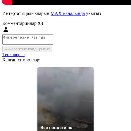
Интертат яңалыкларын
MAX-каналында
укыгыз
Комментарийлар (0)
Фикерегезне калдырыгыз
Теркәлергә
Калган символлар:
Все новости по