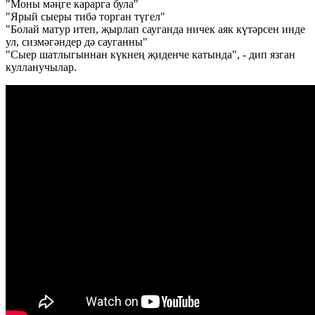
"Моны мәңге карарга була"
"Ярый сыеры тибә торган түгел"
"Болай матур итеп, җырлап сауганда ничек аяк күтәрсен инде
ул, сизмәгәндер дә сауганны"
"Сыер шатлыгыннан күкнең җиденче катында", - дип язган
кулланучылар.