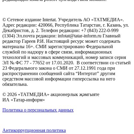
© Сетевое издание Intertat. Учредитель АО «ТАТМЕДИА».
Адрес редакции: 420066, Республика Татарстан, г. Казань, ул.
Декабристов, д. 2. Телефон редакции: +7 (843) 222-0-999
(1304) Эл.почта редакции: infotat@tatar-inform.ru Главный
редактор Гареев Р.И. Настоящий ресурс может содержать
материалы 16+. СМИ зарегистрировано Федеральной
службой по надзору в сфере связи, информационных
технологий и массовых коммуникаций, номер записи серия
ЭЛ № ФС 77 - 77652 от 17.01.2020. В соответствии со статьей
23 Федерального закона о СМИ от 27.12.1991 года при
распространении сообщений сайта “Интертат” другим
средством массовой информации гиперссылка на него
обязательна.
© 2026 «ТАТМЕДИА» акционерлык җәмгыяте
ИА «Татар-информ»
Политика о персональных данных
Антикоррупционная политика