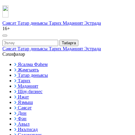
Сәясәт
Татар дөньясы
Тарих
Мәдәният
Эстрада
16+
Табарга
Сәясәт
Татар дөньясы
Тарих
Мәдәният
Эстрада
Сәхифәләр
Ясалма Фәһем
Җәмгыять
Татар дөньясы
Тарих
Мәдәният
Шоу-бизнес
Иҗат
Язмыш
Сәясәт
Дин
Фән
Авыл
Икътисад
Сәламәтлек