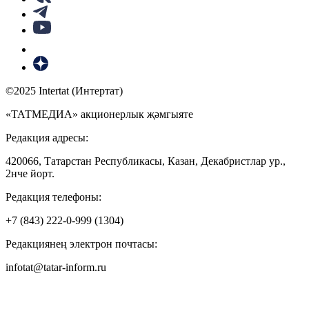
©2025 Intertat (Интертат)
«ТАТМЕДИА» акционерлык җәмгыяте
Редакция адресы:
420066, Татарстан Республикасы, Казан, Декабристлар ур.,
2нче йорт.
Редакция телефоны:
+7 (843) 222-0-999 (1304)
Редакциянең электрон почтасы:
infotat@tatar-inform.ru