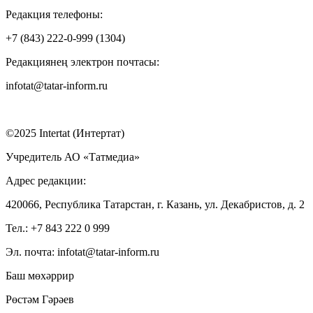
Редакция телефоны:
+7 (843) 222-0-999 (1304)
Редакциянең электрон почтасы:
infotat@tatar-inform.ru
©2025 Intertat (Интертат)
Учредитель АО «Татмедиа»
Адрес редакции:
420066, Республика Татарстан, г. Казань, ул. Декабристов, д. 2
Тел.: +7 843 222 0 999
Эл. почта: infotat@tatar-inform.ru
Баш мөхәррир
Рөстәм Гәрәев