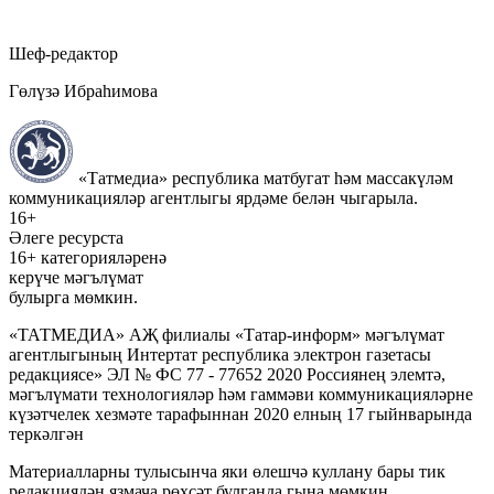
Шеф-редактор
Гөлүзә Ибраһимова
«Татмедиа» республика матбугат һәм массакүләм
коммуникацияләр агентлыгы ярдәме белән чыгарыла.
16+
Әлеге ресурста
16+ категорияләренә
керүче мәгълүмат
булырга мөмкин.
«ТАТМЕДИА» АҖ филиалы «Татар-информ» мәгълүмат
агентлыгының Интертат республика электрон газетасы
редакциясе» ЭЛ № ФС 77 - 77652 2020 Россиянең элемтә,
мәгълүмати технологияләр һәм гаммәви коммуникацияләрне
күзәтчелек хезмәте тарафыннан 2020 елның 17 гыйнварында
теркәлгән
Материалларны тулысынча яки өлешчә куллану бары тик
редакциядән язмача рөхсәт булганда гына мөмкин.