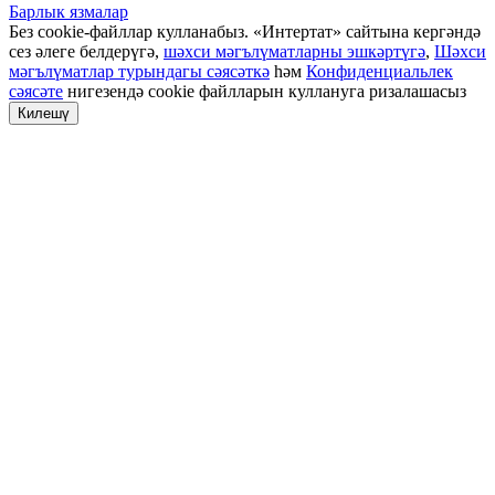
Барлык язмалар
Без cookie-файллар кулланабыз. «Интертат» сайтына кергәндә
сез әлеге белдерүгә,
шәхси мәгълүматларны эшкәртүгә
,
Шәхси
мәгълүматлар турындагы сәясәткә
һәм
Конфиденциальлек
сәясәте
нигезендә cookie файлларын куллануга ризалашасыз
Килешү