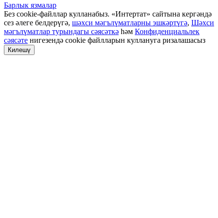
Барлык язмалар
Без cookie-файллар кулланабыз. «Интертат» сайтына кергәндә
сез әлеге белдерүгә,
шәхси мәгълүматларны эшкәртүгә
,
Шәхси
мәгълүматлар турындагы сәясәткә
һәм
Конфиденциальлек
сәясәте
нигезендә cookie файлларын куллануга ризалашасыз
Килешү