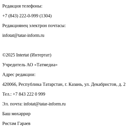
Редакция телефоны:
+7 (843) 222-0-999 (1304)
Редакциянең электрон почтасы:
infotat@tatar-inform.ru
©2025 Intertat (Интертат)
Учредитель АО «Татмедиа»
Адрес редакции:
420066, Республика Татарстан, г. Казань, ул. Декабристов, д. 2
Тел.: +7 843 222 0 999
Эл. почта: infotat@tatar-inform.ru
Баш мөхәррир
Рөстәм Гәрәев