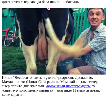
дигән итеп сыер сава да белә икәнен исбатлады.
Илнат "Деспасито" хитын үзенчә үзгәрткән: Деспасито,
Мамалай-сито (Илнат Саба районы Мамалай авылы егете),
сыер папито дип җырлый.
Җырчының инстаграмдагы
бу
җыры зур популярлык казанган - аны инде 11 меңнән артык
кеше караган.