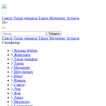
Сәясәт
Татар дөньясы
Тарих
Мәдәният
Эстрада
16+
Табарга
Сәясәт
Татар дөньясы
Тарих
Мәдәният
Эстрада
Сәхифәләр
Ясалма Фәһем
Җәмгыять
Татар дөньясы
Тарих
Мәдәният
Шоу-бизнес
Иҗат
Язмыш
Сәясәт
Дин
Фән
Авыл
Икътисад
Сәламәтлек