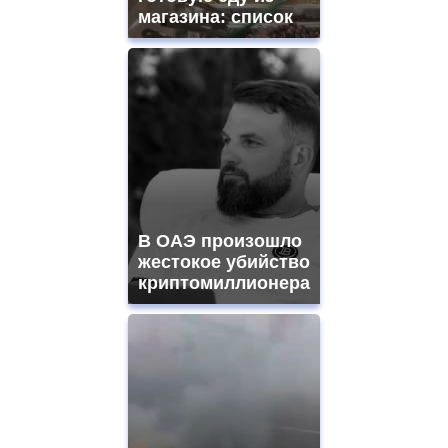
магазина: список
В ОАЭ произошло
жестокое убийство
криптомиллионера