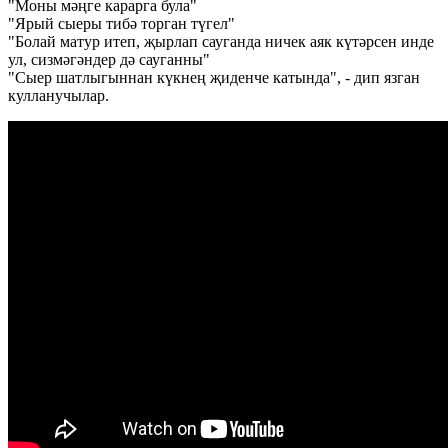
"Моны мәңге карарга була"
"Ярый сыеры тибә торган түгел"
"Болай матур итеп, җырлап сауганда ничек аяк күтәрсен инде
ул, сизмәгәндер дә сауганны"
"Сыер шатлыгыннан күкнең җиденче катында", - дип язган
кулланучылар.