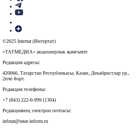
©2025 Intertat (Интертат)
«ТАТМЕДИА» акционерлык җәмгыяте
Редакция адресы:
420066, Татарстан Республикасы, Казан, Декабристлар ур.,
2нче йорт.
Редакция телефоны:
+7 (843) 222-0-999 (1304)
Редакциянең электрон почтасы:
infotat@tatar-inform.ru