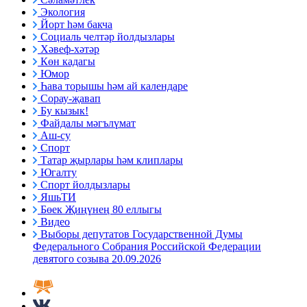
Экология
Йорт һәм бакча
Социаль челтәр йолдызлары
Хәвеф-хәтәр
Көн кадагы
Юмор
Һава торышы һәм ай календаре
Сорау-җавап
Бу кызык!
Файдалы мәгълүмат
Аш-су
Спорт
Татар җырлары һәм клиплары
Югалту
Спорт йолдызлары
ЯшьТИ
Бөек Җиңүнең 80 еллыгы
Видео
Выборы депутатов Государственной Думы
Федерального Собрания Российской Федерации
девятого созыва 20.09.2026