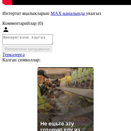
Интертат яңалыкларын
MAX-каналында
укыгыз
Комментарийлар (0)
Фикерегезне калдырыгыз
Теркәлергә
Калган символлар:
Не ешьте эту
готовую еду из