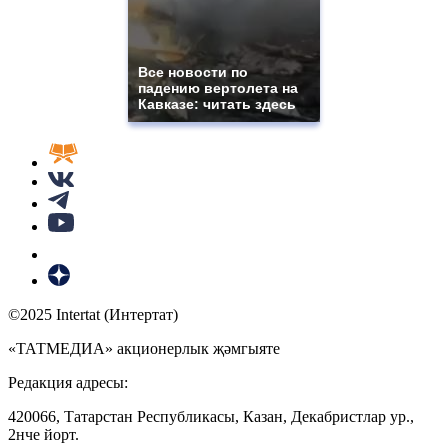
Все новости по
падению вертолета на
Кавказе: читать здесь
©2025 Intertat (Интертат)
«ТАТМЕДИА» акционерлык җәмгыяте
Редакция адресы:
420066, Татарстан Республикасы, Казан, Декабристлар ур.,
2нче йорт.