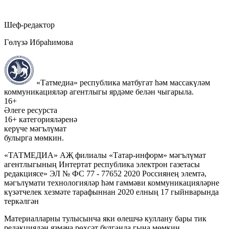
Шеф-редактор
Гөлүзә Ибраһимова
«Татмедиа» республика матбугат һәм массакүләм
коммуникацияләр агентлыгы ярдәме белән чыгарыла.
16+
Әлеге ресурста
16+ категорияләренә
керүче мәгълүмат
булырга мөмкин.
«ТАТМЕДИА» АҖ филиалы «Татар-информ» мәгълүмат
агентлыгының Интертат республика электрон газетасы
редакциясе» ЭЛ № ФС 77 - 77652 2020 Россиянең элемтә,
мәгълүмати технологияләр һәм гаммәви коммуникацияләрне
күзәтчелек хезмәте тарафыннан 2020 елның 17 гыйнварында
теркәлгән
Материалларны тулысынча яки өлешчә куллану бары тик
редакциядән язмача рөхсәт булганда гына мөмкин.