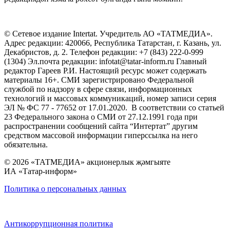
© Сетевое издание Intertat. Учредитель АО «ТАТМЕДИА».
Адрес редакции: 420066, Республика Татарстан, г. Казань, ул.
Декабристов, д. 2. Телефон редакции: +7 (843) 222-0-999
(1304) Эл.почта редакции: infotat@tatar-inform.ru Главный
редактор Гареев Р.И. Настоящий ресурс может содержать
материалы 16+. СМИ зарегистрировано Федеральной
службой по надзору в сфере связи, информационных
технологий и массовых коммуникаций, номер записи серия
ЭЛ № ФС 77 - 77652 от 17.01.2020. В соответствии со статьей
23 Федерального закона о СМИ от 27.12.1991 года при
распространении сообщений сайта “Интертат” другим
средством массовой информации гиперссылка на него
обязательна.
© 2026 «ТАТМЕДИА» акционерлык җәмгыяте
ИА «Татар-информ»
Политика о персональных данных
Антикоррупционная политика