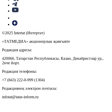
©2025 Intertat (Интертат)
«ТАТМЕДИА» акционерлык җәмгыяте
Редакция адресы:
420066, Татарстан Республикасы, Казан, Декабристлар ур.,
2нче йорт.
Редакция телефоны:
+7 (843) 222-0-999 (1304)
Редакциянең электрон почтасы:
infotat@tatar-inform.ru