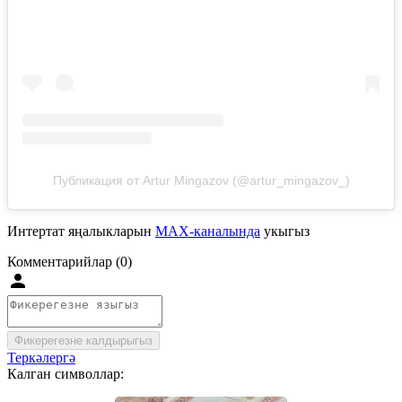
Публикация от Artur Mingazov (@artur_mingazov_)
Интертат яңалыкларын
MAX-каналында
укыгыз
Комментарийлар (0)
Фикерегезне калдырыгыз
Теркәлергә
Калган символлар: