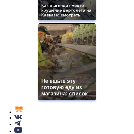
Как выглядит место
крушение вертолета на
Кавказе: смотреть
Не ешьте эту
готовую еду из
магазина: список