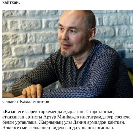
кайткан.
Салават Камалетдинов
«Казан егетләре» төркемендә җырлаган Татарстанның
атказанган артисты Артур Минһаҗев инстаграмда зур сөенече
белән уртаклаша. Җырчының улы Данил армиядән кайткан.
Эчкерсез мизгелләрнең видеосын да урнаштырганнар.