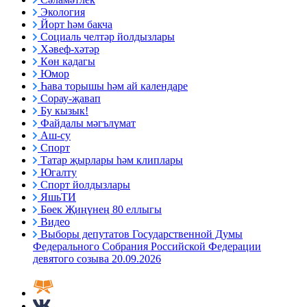
Экология
Йорт һәм бакча
Социаль челтәр йолдызлары
Хәвеф-хәтәр
Көн кадагы
Юмор
Һава торышы һәм ай календаре
Сорау-җавап
Бу кызык!
Файдалы мәгълүмат
Аш-су
Спорт
Татар җырлары һәм клиплары
Югалту
Спорт йолдызлары
ЯшьТИ
Бөек Җиңүнең 80 еллыгы
Видео
Выборы депутатов Государственной Думы
Федерального Собрания Российской Федерации
девятого созыва 20.09.2026