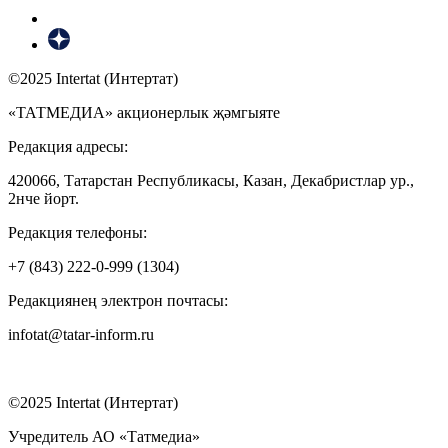
©2025 Intertat (Интертат)
«ТАТМЕДИА» акционерлык җәмгыяте
Редакция адресы:
420066, Татарстан Республикасы, Казан, Декабристлар ур.,
2нче йорт.
Редакция телефоны:
+7 (843) 222-0-999 (1304)
Редакциянең электрон почтасы:
infotat@tatar-inform.ru
©2025 Intertat (Интертат)
Учредитель АО «Татмедиа»