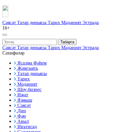
Сәясәт
Татар дөньясы
Тарих
Мәдәният
Эстрада
16+
Табарга
Сәясәт
Татар дөньясы
Тарих
Мәдәният
Эстрада
Сәхифәләр
Ясалма Фәһем
Җәмгыять
Татар дөньясы
Тарих
Мәдәният
Шоу-бизнес
Иҗат
Язмыш
Сәясәт
Дин
Фән
Авыл
Икътисад
Сәламәтлек