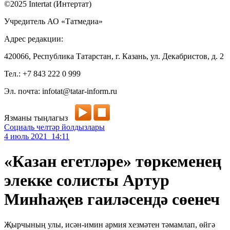
©2025 Intertat (Интертат)
Учредитель АО «Татмедиа»
Адрес редакции:
420066, Республика Татарстан, г. Казань, ул. Декабристов, д. 2
Тел.: +7 843 222 0 999
Эл. почта: infotat@tatar-inform.ru
Язманы тыңлагыз
Социаль челтәр йолдызлары
4 июль 2021 14:11
«Казан егетләре» төркеменең
элекке солисты Артур
Минһаҗев гаиләсендә сөенеч
Җырчының улы, исән-имин армия хезмәтен тәмамлап, өйгә