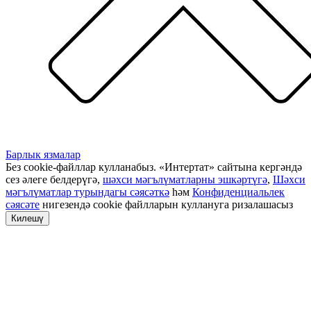
Барлык язмалар
Без cookie-файллар кулланабыз. «Интертат» сайтына кергәндә
сез әлеге белдерүгә,
шәхси мәгълүматларны эшкәртүгә
,
Шәхси
мәгълүматлар турындагы сәясәткә
һәм
Конфиденциальлек
сәясәте
нигезендә cookie файлларын куллануга ризалашасыз
Килешү