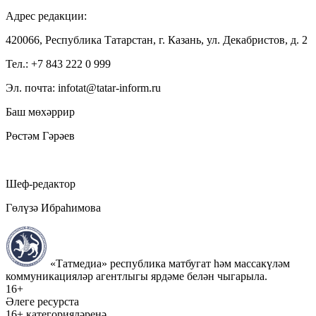
Адрес редакции:
420066, Республика Татарстан, г. Казань, ул. Декабристов, д. 2
Тел.: +7 843 222 0 999
Эл. почта: infotat@tatar-inform.ru
Баш мөхәррир
Рөстәм Гәрәев
Шеф-редактор
Гөлүзә Ибраһимова
«Татмедиа» республика матбугат һәм массакүләм
коммуникацияләр агентлыгы ярдәме белән чыгарыла.
16+
Әлеге ресурста
16+ категорияләренә