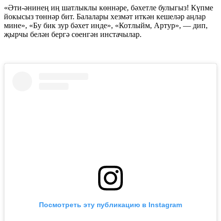
«Әти-әнинең иң шатлыклы көннәре, бәхетле булыгыз! Күпме
йокысыз төннәр бит. Балалары хезмәт иткән кешеләр аңлар
мине», «Бу бик зур бәхет инде», «Котлыйм, Артур», — дип,
җырчы белән бергә сөенгән инстачылар.
Посмотреть эту публикацию в Instagram