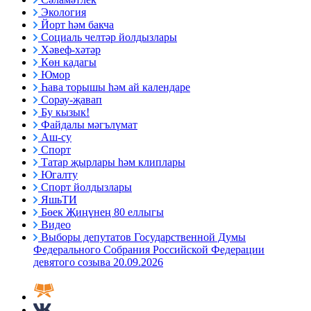
Экология
Йорт һәм бакча
Социаль челтәр йолдызлары
Хәвеф-хәтәр
Көн кадагы
Юмор
Һава торышы һәм ай календаре
Сорау-җавап
Бу кызык!
Файдалы мәгълүмат
Аш-су
Спорт
Татар җырлары һәм клиплары
Югалту
Спорт йолдызлары
ЯшьТИ
Бөек Җиңүнең 80 еллыгы
Видео
Выборы депутатов Государственной Думы
Федерального Собрания Российской Федерации
девятого созыва 20.09.2026