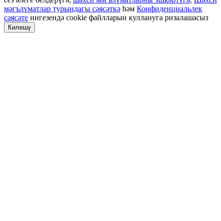
мәгълүматлар турындагы сәясәткә
һәм
Конфиденциальлек
сәясәте
нигезендә cookie файлларын куллануга ризалашасыз
Килешү