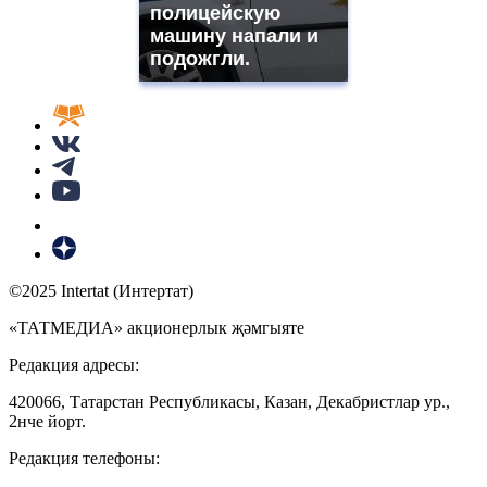
полицейскую
машину напали и
подожгли.
©2025 Intertat (Интертат)
«ТАТМЕДИА» акционерлык җәмгыяте
Редакция адресы:
420066, Татарстан Республикасы, Казан, Декабристлар ур.,
2нче йорт.
Редакция телефоны: