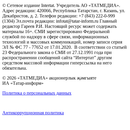
© Сетевое издание Intertat. Учредитель АО «ТАТМЕДИА».
Адрес редакции: 420066, Республика Татарстан, г. Казань, ул.
Декабристов, д. 2. Телефон редакции: +7 (843) 222-0-999
(1304) Эл.почта редакции: infotat@tatar-inform.ru Главный
редактор Гареев Р.И. Настоящий ресурс может содержать
материалы 16+. СМИ зарегистрировано Федеральной
службой по надзору в сфере связи, информационных
технологий и массовых коммуникаций, номер записи серия
ЭЛ № ФС 77 - 77652 от 17.01.2020. В соответствии со статьей
23 Федерального закона о СМИ от 27.12.1991 года при
распространении сообщений сайта “Интертат” другим
средством массовой информации гиперссылка на него
обязательна.
© 2026 «ТАТМЕДИА» акционерлык җәмгыяте
ИА «Татар-информ»
Политика о персональных данных
Антикоррупционная политика