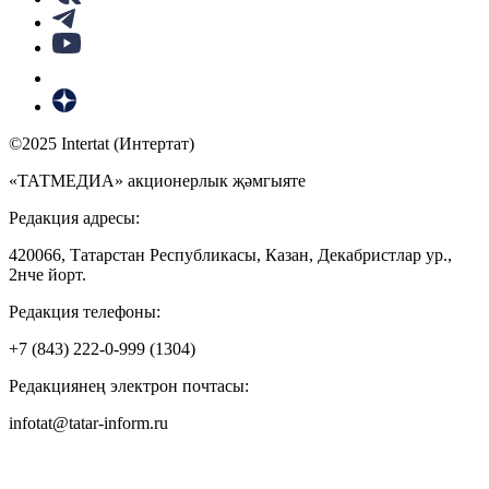
©2025 Intertat (Интертат)
«ТАТМЕДИА» акционерлык җәмгыяте
Редакция адресы:
420066, Татарстан Республикасы, Казан, Декабристлар ур.,
2нче йорт.
Редакция телефоны:
+7 (843) 222-0-999 (1304)
Редакциянең электрон почтасы:
infotat@tatar-inform.ru