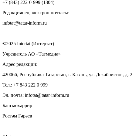
+7 (843) 222-0-999 (1304)
Редакциянең электрон почтасы:
infotat@tatar-inform.ru
©2025 Intertat (Интертат)
Учредитель АО «Татмедиа»
Адрес редакции:
420066, Республика Татарстан, г. Казань, ул. Декабристов, д. 2
Тел.: +7 843 222 0 999
Эл. почта: infotat@tatar-inform.ru
Баш мөхәррир
Рөстәм Гәрәев