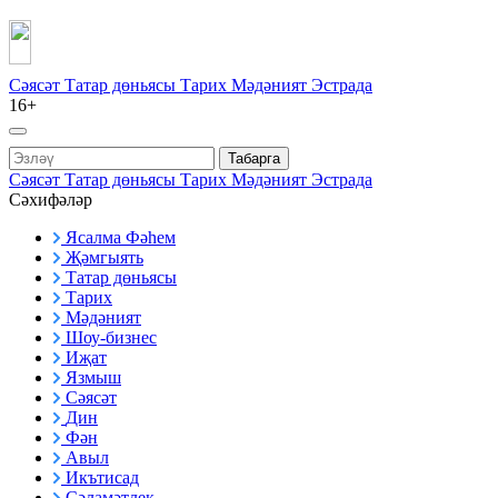
Сәясәт
Татар дөньясы
Тарих
Мәдәният
Эстрада
16+
Табарга
Сәясәт
Татар дөньясы
Тарих
Мәдәният
Эстрада
Сәхифәләр
Ясалма Фәһем
Җәмгыять
Татар дөньясы
Тарих
Мәдәният
Шоу-бизнес
Иҗат
Язмыш
Сәясәт
Дин
Фән
Авыл
Икътисад
Сәламәтлек