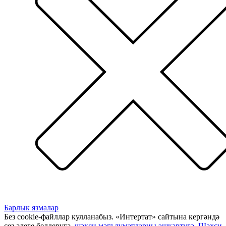
Барлык язмалар
Без cookie-файллар кулланабыз. «Интертат» сайтына кергәндә
сез әлеге белдерүгә,
шәхси мәгълүматларны эшкәртүгә
,
Шәхси