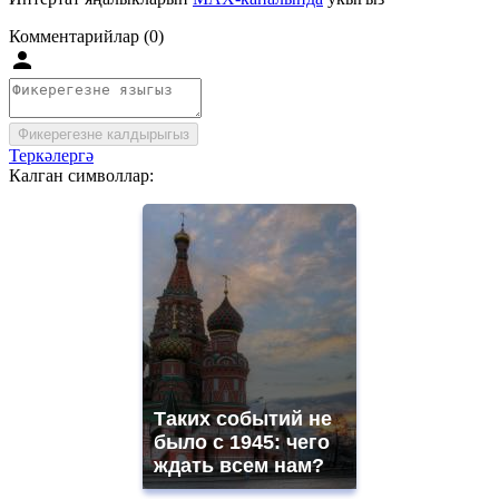
Комментарийлар (0)
Фикерегезне калдырыгыз
Теркәлергә
Калган символлар:
Таких событий не
было с 1945: чего
ждать всем нам?