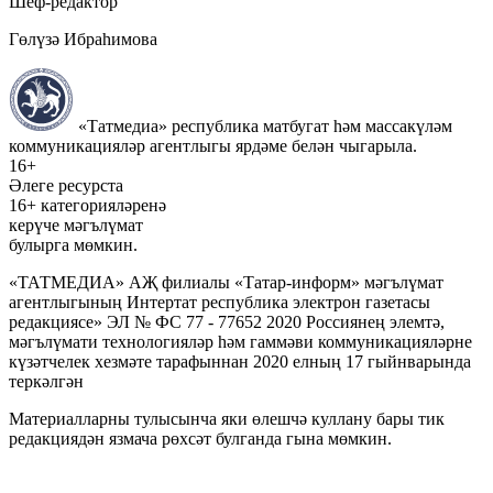
Шеф-редактор
Гөлүзә Ибраһимова
«Татмедиа» республика матбугат һәм массакүләм
коммуникацияләр агентлыгы ярдәме белән чыгарыла.
16+
Әлеге ресурста
16+ категорияләренә
керүче мәгълүмат
булырга мөмкин.
«ТАТМЕДИА» АҖ филиалы «Татар-информ» мәгълүмат
агентлыгының Интертат республика электрон газетасы
редакциясе» ЭЛ № ФС 77 - 77652 2020 Россиянең элемтә,
мәгълүмати технологияләр һәм гаммәви коммуникацияләрне
күзәтчелек хезмәте тарафыннан 2020 елның 17 гыйнварында
теркәлгән
Материалларны тулысынча яки өлешчә куллану бары тик
редакциядән язмача рөхсәт булганда гына мөмкин.