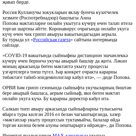
җавап бирде.
Россия Кулланучы хокукларын яклау буенча күзәтчелек
хезмәте (Роспотребнадзор) башлыгы Анна
Попова мәктәпләрне онлайн укытуга күчерү өчен таләп ителә
торган шартны әйтте. Коронавирус очрагында онлайн укуга
күчү өчен чик грипп авыруы вакытындагыдан аерыла.
Бу турыда ул «
Российская газета
» сайтына интервьюда
сөйләде.
«COVID-19 вакытында сыйныфны дистанцион эшчәнлеккә
күчерү өчен берничә укучы авырый башлау да җитә. Ләкин
моның аркасында бөтен мәктәптә укыту процессы
үзгәртелергә тиеш түгел. Һәр конкрет очракта карарны
төбәктәге табиб-эпидемиологлар кабул итә», — диде Попова.
ОРВИ һәм грипп сезонында сыйныфта укучыларның биштән
бере авырый башласа, аерым сыйныф, яки бөтен мәктәп
онлайн укуга күчә. Бу карарны директор кабул итә.
Салкын тиеп авыру аркасында сыйныфларны тулысынча
ябарга туры килгән 2016 ел белән чагыштырганда, хәзер
«мәктәпләр укыту процессын туктамыйча, балалар өйдә
торган килеш белем алуны оештырырга өйрәнде», ди Попова.
Интертат яңалыкларын
MAX-каналында
укыгыз