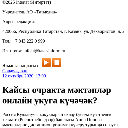
©2025 Intertat (Интертат)
Учредитель АО «Татмедиа»
Адрес редакции:
420066, Республика Татарстан, г. Казань, ул. Декабристов, д. 2
Тел.: +7 843 222 0 999
Эл. почта: infotat@tatar-inform.ru
Язманы тыңлагыз
Сорау-җавап
12 октябрь 2020 13:00
Кайсы очракта мәктәпләр
онлайн укуга күчәчәк?
Россия Кулланучы хокукларын яклау буенча күзәтчелек
хезмәте (Роспотребнадзор) башлыгы Анна Попова
мәктәпләрне дистанцион режимга күчерү турында сорауга