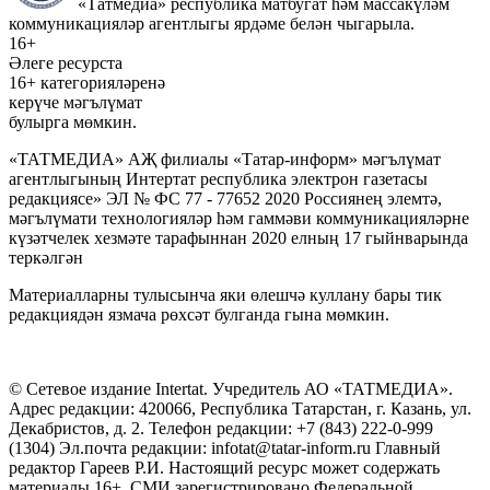
«Татмедиа» республика матбугат һәм массакүләм
коммуникацияләр агентлыгы ярдәме белән чыгарыла.
16+
Әлеге ресурста
16+ категорияләренә
керүче мәгълүмат
булырга мөмкин.
«ТАТМЕДИА» АҖ филиалы «Татар-информ» мәгълүмат
агентлыгының Интертат республика электрон газетасы
редакциясе» ЭЛ № ФС 77 - 77652 2020 Россиянең элемтә,
мәгълүмати технологияләр һәм гаммәви коммуникацияләрне
күзәтчелек хезмәте тарафыннан 2020 елның 17 гыйнварында
теркәлгән
Материалларны тулысынча яки өлешчә куллану бары тик
редакциядән язмача рөхсәт булганда гына мөмкин.
© Сетевое издание Intertat. Учредитель АО «ТАТМЕДИА».
Адрес редакции: 420066, Республика Татарстан, г. Казань, ул.
Декабристов, д. 2. Телефон редакции: +7 (843) 222-0-999
(1304) Эл.почта редакции: infotat@tatar-inform.ru Главный
редактор Гареев Р.И. Настоящий ресурс может содержать
материалы 16+. СМИ зарегистрировано Федеральной