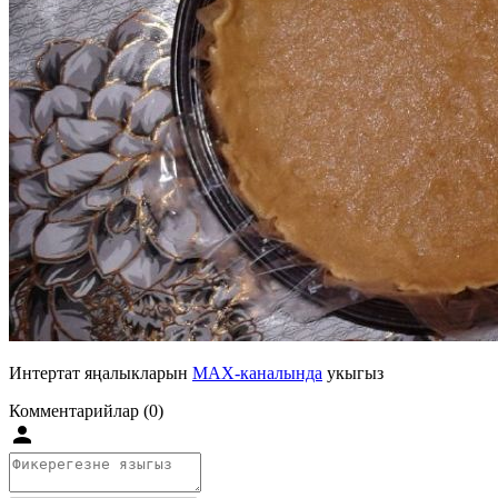
Интертат яңалыкларын
MAX-каналында
укыгыз
Комментарийлар (0)