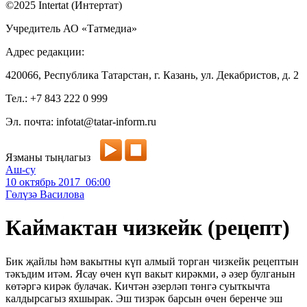
©2025 Intertat (Интертат)
Учредитель АО «Татмедиа»
Адрес редакции:
420066, Республика Татарстан, г. Казань, ул. Декабристов, д. 2
Тел.: +7 843 222 0 999
Эл. почта: infotat@tatar-inform.ru
Язманы тыңлагыз
Аш-су
10 октябрь 2017 06:00
Гөлүзә Василова
Каймактан чизкейк (рецепт)
Бик җайлы һәм вакытны күп алмый торган чизкейк рецептын
тәкъдим итәм. Ясау өчен күп вакыт кирәкми, ә әзер булганын
көтәргә кирәк булачак. Кичтән әзерләп төнгә суыткычта
калдырсагыз яхшырак. Эш тизрәк барсын өчен беренче эш