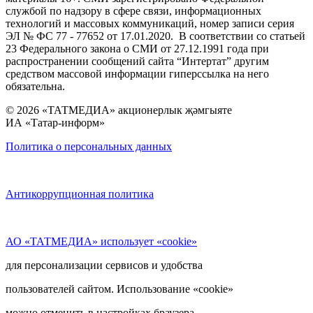
службой по надзору в сфере связи, информационных
технологий и массовых коммуникаций, номер записи серия
ЭЛ № ФС 77 - 77652 от 17.01.2020. В соответствии со статьей
23 Федерального закона о СМИ от 27.12.1991 года при
распространении сообщений сайта “Интертат” другим
средством массовой информации гиперссылка на него
обязательна.
© 2026 «ТАТМЕДИА» акционерлык җәмгыяте
ИА «Татар-информ»
Политика о персональных данных
Антикоррупционная политика
АО «ТАТМЕДИА» использует «cookie»
для персонализации сервисов и удобства
пользователей сайтом. Использование «cookie»
можно отменить в настройках браузера.