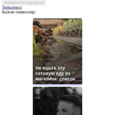
Фикерегезне калдырыгыз
Теркәлергә
Калган символлар:
Не ешьте эту
готовую еду из
магазина: список