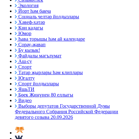
Экология
Йорт һәм бакча
Социаль челтәр йолдызлары
Хәвеф-хәтәр
Көн кадагы
Юмор
Һава торышы һәм ай календаре
Сорау-җавап
Бу кызык!
Файдалы мәгълүмат
Аш-су
Спорт
Татар җырлары һәм клиплары
Югалту
Спорт йолдызлары
ЯшьТИ
Бөек Җиңүнең 80 еллыгы
Видео
Выборы депутатов Государственной Думы
Федерального Собрания Российской Федерации
девятого созыва 20.09.2026