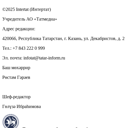
©2025 Intertat (Интертат)
Учредитель АО «Татмедиа»
Адрес редакции:
420066, Республика Татарстан, г. Казань, ул. Декабристов, д. 2
Тел.: +7 843 222 0 999
Эл. почта: infotat@tatar-inform.ru
Баш мөхәррир
Рөстәм Гәрәев
Шеф-редактор
Гөлүзә Ибраһимова