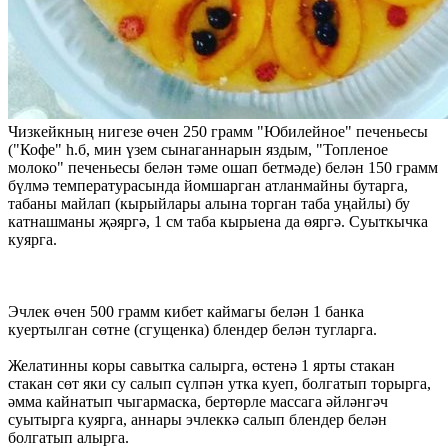
Чизкейкның нигезе өчен 250 грамм "Юбилейное" печеньесы
("Кофе" һ.б, мин үзем сынаганнарын яздым, "Топленое
молоко" печеньесы белән тәме ошап бетмәде) белән 150 грамм
бүлмә температурасында йомшарган атланмайны бутарга,
табаны майлап (кырыйлары алына торган таба уңайлы) бу
катнашманы җәяргә, 1 см таба кырыена да өяргә. Суыткычка
куярга.
Эчлек өчен 500 грамм кибет каймагы белән 1 банка
куертылган сөтне (сгущенка) блендер белән тугларга.
Желатинны коры савытка салырга, өстенә 1 ярты стакан
стакан сөт яки су салып сүлпән утка куеп, болгатып торырга,
әмма кайнатып чыгармаска, бертөрле массага әйләнгәч
суытырга куярга, аннары эчлеккә салып блендер белән
болгатып алырга.