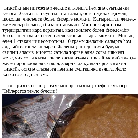
Чизкейкның нигезенә эчлекне агызырга һәм янә суыткычка
куярга. 2 сәгатьтән суыткычтан алып, өстен җиләк-җимеш,
шоколад, чикләвек белән бизәргә мөмкин. Катырылган җиләк-
җимешләр белән дә бизәргә мөмкин. Мин нектарин һәм
туңдырылган кара карлыган, каен җиләге белән бизәдем.br>
Бизәлгән чизкейк өстенә желе ясап агызырга мөмкин. Моның
өчен 1 стакан чия компотына 10 грамм желатин салырга һәм
алда әйтелгәнчә эшләргә. Желеның нинди төстә булуын
сайлый аласыз, кибеттә сатыла торган алма согы яшькелт
желе, чия согы кызыл желе хасил итәчәк. шулай ук кибетләрдә
желе порошоклары сатыла, аларны да кулланырга мөмкин.
Чизкейк өстенә агызырга һәм янә суыткычка куярга. Желе
каткач әзер дигән сүз.
Татлы ризык сезнең һәм якыннарыгызның кәефен күтәрер.
Чәйләрегез тәмле булсын!