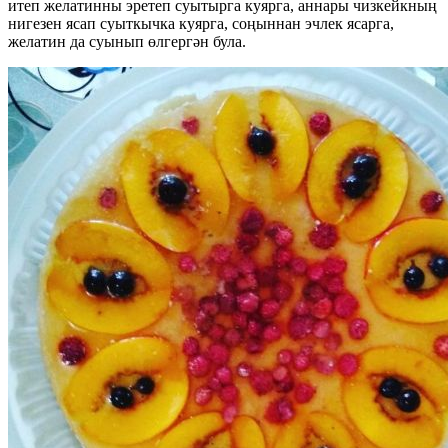
итеп желатинны эретеп суытырга куярга, аннары чизкейкның
нигезен ясап суыткычка куярга, соңыннан эчлек ясарга,
желатин да суынып өлгергән була.