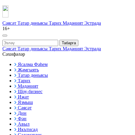
Сәясәт
Татар дөньясы
Тарих
Мәдәният
Эстрада
16+
Табарга
Сәясәт
Татар дөньясы
Тарих
Мәдәният
Эстрада
Сәхифәләр
Ясалма Фәһем
Җәмгыять
Татар дөньясы
Тарих
Мәдәният
Шоу-бизнес
Иҗат
Язмыш
Сәясәт
Дин
Фән
Авыл
Икътисад
Сәламәтлек