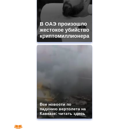
В ОАЭ произошло
жестокое убийство
криптомиллионера
Все новости по
падению вертолета на
Кавказе: читать здесь