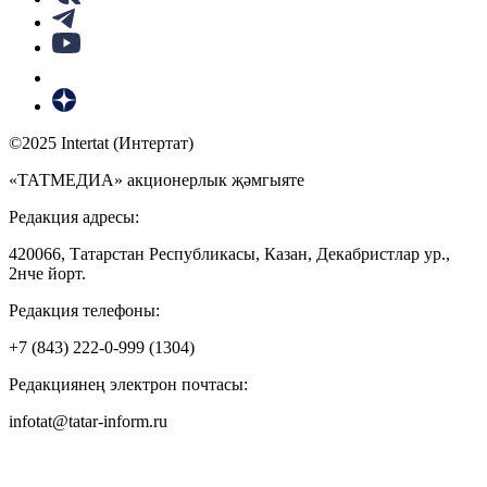
©2025 Intertat (Интертат)
«ТАТМЕДИА» акционерлык җәмгыяте
Редакция адресы:
420066, Татарстан Республикасы, Казан, Декабристлар ур.,
2нче йорт.
Редакция телефоны:
+7 (843) 222-0-999 (1304)
Редакциянең электрон почтасы:
infotat@tatar-inform.ru