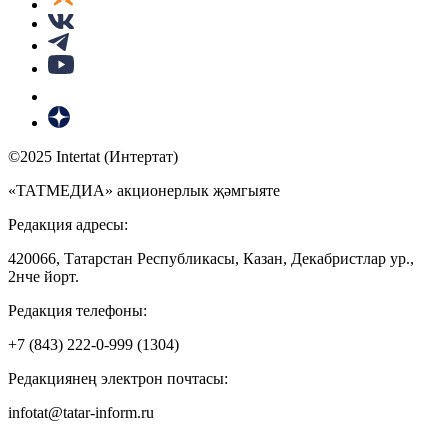
©2025 Intertat (Интертат)
«ТАТМЕДИА» акционерлык җәмгыяте
Редакция адресы:
420066, Татарстан Республикасы, Казан, Декабристлар ур.,
2нче йорт.
Редакция телефоны:
+7 (843) 222-0-999 (1304)
Редакциянең электрон почтасы:
infotat@tatar-inform.ru