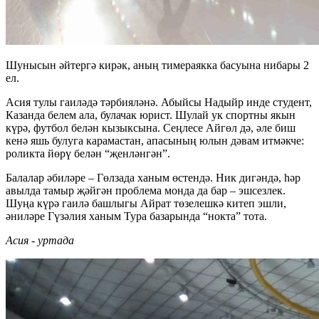
Шунысын әйтергә кирәк, аның тимераякка басуына нибары 2
ел.
Асия тулы гаиләдә тәрбияләнә. Абыйсы Надыйр инде студент,
Казанда белем ала, булачак юрист. Шулай ук спортны якын
күрә, футбол белән кызыксына. Сеңлесе Айгөл дә, әле биш
кенә яшь булуга карамастан, апасының юлын дәвам итмәкче:
роликта йөрү белән “җенләнгән”.
Балалар әбиләре – Гөлзада ханым өстендә. Ник дигәндә, һәр
авылда тамыр җәйгән проблема монда да бар – эшсезлек.
Шуңа күрә гаилә башлыгы Айрат төзелешкә китеп эшли,
әниләре Гүзәлия ханым Тура базарында “нокта” тота.
Асия - уртада