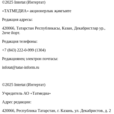
©2025 Intertat (Интертат)
«ТАТМЕДИА» акционерлык җәмгыяте
Редакция адресы:
420066, Татарстан Республикасы, Казан, Декабристлар ур.,
2нче йорт.
Редакция телефоны:
+7 (843) 222-0-999 (1304)
Редакциянең электрон почтасы:
infotat@tatar-inform.ru
©2025 Intertat (Интертат)
Учредитель АО «Татмедиа»
Адрес редакции:
420066, Республика Татарстан, г. Казань, ул. Декабристов, д. 2