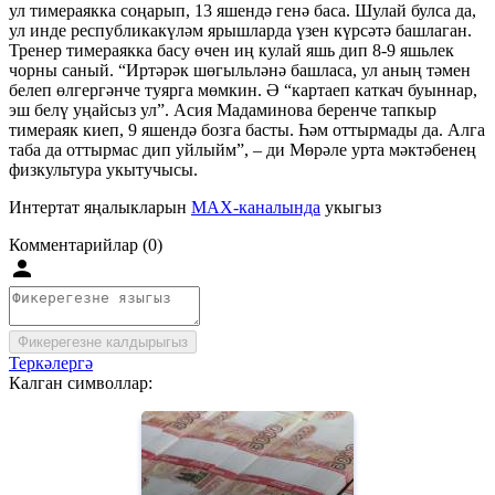
ул тимераякка соңарып, 13 яшендә генә баса. Шулай булса да,
ул инде республикакүләм ярышларда үзен күрсәтә башлаган.
Тренер тимераякка басу өчен иң кулай яшь дип 8-9 яшьлек
чорны саный. “Иртәрәк шөгыльләнә башласа, ул аның тәмен
белеп өлгергәнче туярга мөмкин. Ә “картаеп каткач буыннар,
эш белү уңайсыз ул”. Асия Мадаминова беренче тапкыр
тимераяк киеп, 9 яшендә бозга басты. Һәм оттырмады да. Алга
таба да оттырмас дип уйлыйм”, – ди Мөрәле урта мәктәбенең
физкультура укытучысы.
Интертат яңалыкларын
MAX-каналында
укыгыз
Комментарийлар (0)
Фикерегезне калдырыгыз
Теркәлергә
Калган символлар: