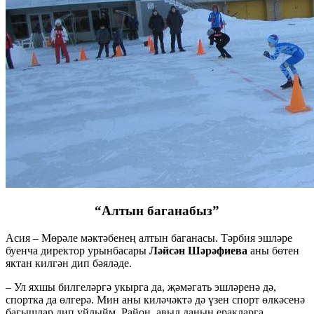
“Алтын баганабыз”
Асия – Мөрәле мәктәбенең алтын баганасы. Тәрбия эшләре
буенча директор урынбасары
Ләйсән Шәрәфиева
аны бөтен
яктан килгән дип бәяләде.
– Ул яхшы билгеләргә укырга да, җәмәгать эшләренә дә,
спортка да өлгерә. Мин аны киләчәктә дә үзен спорт өлкәсенә
багышлар дип уйлыйм. Район, авыл данын еракларга