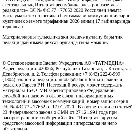
агентлыгының Интертат республика электрон газетасы
редакциясе» ЭЛ № ФС 77 - 77652 2020 Россиянең элемтә,
мәгълүмати технологияләр һәм гаммәви коммуникацияләрне
күзәтчелек хезмәте тарафыннан 2020 елның 17 гыйнварында
теркәлгән
Материалларны тулысынча яки өлешчә куллану бары тик
редакциядән язмача рөхсәт булганда гына мөмкин.
© Сетевое издание Intertat. Учредитель АО «ТАТМЕДИА».
Адрес редакции: 420066, Республика Татарстан, г. Казань, ул.
Декабристов, д. 2. Телефон редакции: +7 (843) 222-0-999
(1304) Эл.почта редакции: infotat@tatar-inform.ru Главный
редактор Гареев Р.И. Настоящий ресурс может содержать
материалы 16+. СМИ зарегистрировано Федеральной
службой по надзору в сфере связи, информационных
технологий и массовых коммуникаций, номер записи серия
ЭЛ № ФС 77 - 77652 от 17.01.2020. В соответствии со статьей
23 Федерального закона о СМИ от 27.12.1991 года при
распространении сообщений сайта “Интертат” другим
средством массовой информации гиперссылка на него
обязательна.