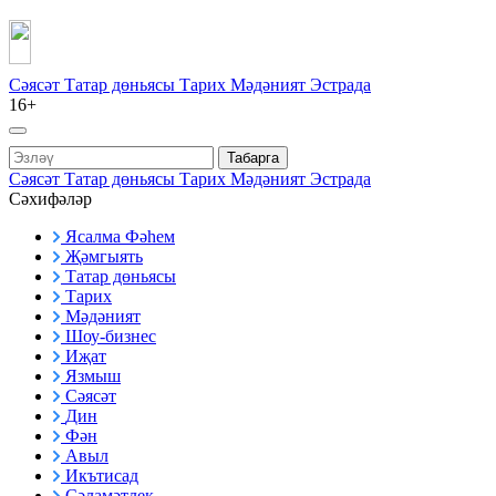
Сәясәт
Татар дөньясы
Тарих
Мәдәният
Эстрада
16+
Табарга
Сәясәт
Татар дөньясы
Тарих
Мәдәният
Эстрада
Сәхифәләр
Ясалма Фәһем
Җәмгыять
Татар дөньясы
Тарих
Мәдәният
Шоу-бизнес
Иҗат
Язмыш
Сәясәт
Дин
Фән
Авыл
Икътисад
Сәламәтлек