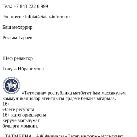
Тел.: +7 843 222 0 999
Эл. почта: infotat@tatar-inform.ru
Баш мөхәррир
Рөстәм Гәрәев
Шеф-редактор
Гөлүзә Ибраһимова
«Татмедиа» республика матбугат һәм массакүләм
коммуникацияләр агентлыгы ярдәме белән чыгарыла.
16+
Әлеге ресурста
16+ категорияләренә
керүче мәгълүмат
булырга мөмкин.
«ТАТМЕДИА» АҖ филиалы «Татар-информ» мәгълүмат