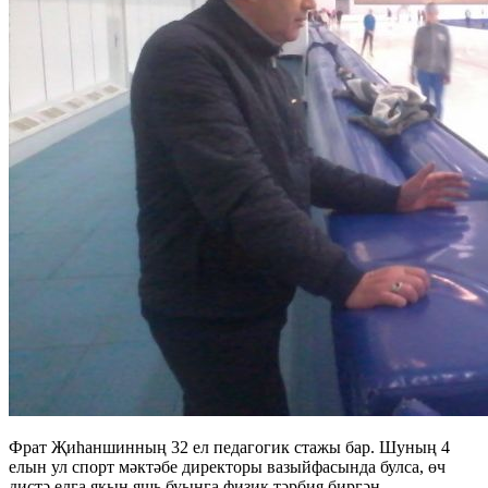
Фрат Җиһаншинның 32 ел педагогик стажы бар. Шуның 4
елын ул спорт мәктәбе директоры вазыйфасында булса, өч
дистә елга якын яшь буынга физик тәрбия биргән.