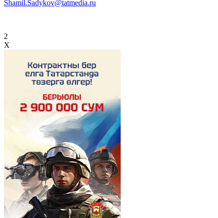
Shamil.Sadykov@tatmedia.ru
2
X