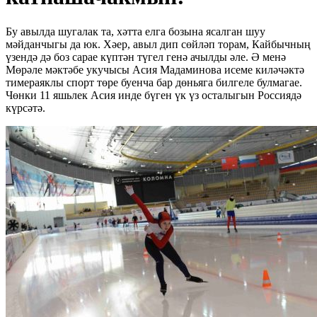
Бу авылда шугалак та, хәтта елга бозына ясалган шуу
мәйданчыгы да юк. Хәер, авыл дип сөйләп торам, Кайбычның
үзендә дә боз сарае күптән түгел генә ачылды әле. Ә менә
Мөрәле мәктәбе укучысы Асия Мадаминова исеме киләчәктә
тимераяклы спорт төре буенча бар дөньяга билгеле булмагае.
Чөнки 11 яшьлек Асия инде бүген үк үз осталыгын Россиядә
күрсәтә.