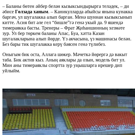
– Баланы бөтен әйбер белән кызыксындырырга теләдек, – ди
әбисе
Гөлзада ханым
. – Каникулларда абыйсы янына кунакка
баргач, ул шугалакка алып барган. Менә шуннан кызыксынып
китте. Асия бит әле гел “бишле”гә генә укый да. 9 яшендә
тимераякка басты. Тренеры – Фрат Җиһаншинның хезмәте
зур. Ул бер төркем баланы Апас, Буа, хәтта Казан
шугалакларына алып йөрде. Үз акчасына, үз машинасы белән.
Без бары тик шугалакка керү бәясен генә түлибез.
Оныгым бик оста, Аллага шөкер. Мәчеткә йөрергә дә вакыт
таба. Бик актив кыз. Аның аяклары да озын, модель бит ул.
Мин аны тимераяклы спортта зур уңышларга ирешер дип
уйлыйм.