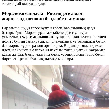
таратырдай кыз ул, – диде.
Мөрәле командасы - Россиядәге авыл
җирлегендә оешкан бердәнбер команда
Һәр заманның үз герое булган кебек, һәр авылның да үз
батыры була. Мөрәле урта мәктәбенең физкультура
укытучысы
Фрат Җиһаншин
шундыйлардан. Бүген һәр тиен
исәптә булган заманда да, ул, үз акчасына, үз техникасы белән
балаларны күрше районнарга йөртә. Ә аралары якын димәс
идем, Кайбычтан Апаска 40 чакрым булса, Буага 80 чакрымга
кадәр җыела. Әмма укытучы өчен, үз эшенә җаны-тәне белән
бирелгән тренер буларак, нәтиҗә мөһимрәк.