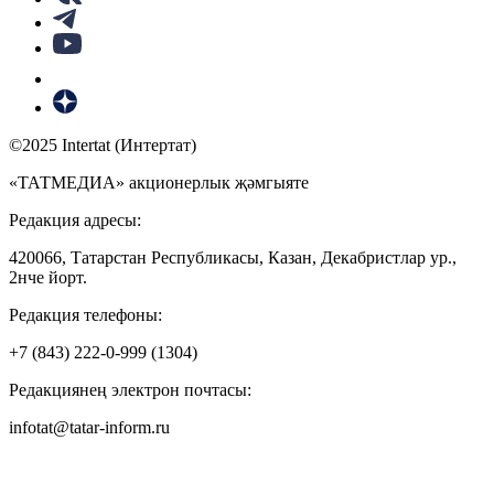
©2025 Intertat (Интертат)
«ТАТМЕДИА» акционерлык җәмгыяте
Редакция адресы:
420066, Татарстан Республикасы, Казан, Декабристлар ур.,
2нче йорт.
Редакция телефоны:
+7 (843) 222-0-999 (1304)
Редакциянең электрон почтасы:
infotat@tatar-inform.ru