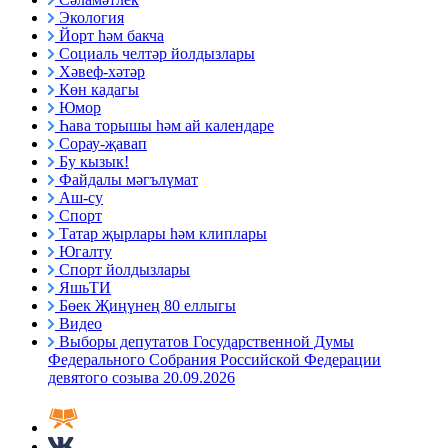
Экология
Йорт һәм бакча
Социаль челтәр йолдызлары
Хәвеф-хәтәр
Көн кадагы
Юмор
Һава торышы һәм ай календаре
Сорау-җавап
Бу кызык!
Файдалы мәгълүмат
Аш-су
Спорт
Татар җырлары һәм клиплары
Югалту
Спорт йолдызлары
ЯшьТИ
Бөек Җиңүнең 80 еллыгы
Видео
Выборы депутатов Государственной Думы
Федерального Собрания Российской Федерации
девятого созыва 20.09.2026