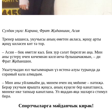
Сулдан уңга: Карина, Фрат Җиһаншин, Асия
Тренер ышанса, укучысы аның өметен акласа, җиңү арты
җиңү киләсен көт тә тор.
– Асия – бик өметле кыз. Бик зур сәләт бирелгән аңа. Мин
аны үстерү өчен көчемнән килгәнчә булышачакмын, – ди
Фрат Җиһаншин.
Укытучыдан юл чыгымнарын үз өстенә алуы турында да
сорамый кала алмадым.
– Мин аны уйламыйм да, минем өчен иң мөһиме – нәтиҗә.
Берәр укучым ярышта җиңсә, аның күңеле бер канатланса,
минеке ике тапкыр канатлана. Ул яңадан-яңа эшләргә стимул
бирә.
Спортчыларга мәйданчык кирәк!