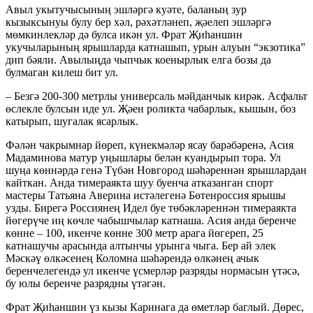
Авыл укытучысының эшләргә куәте, баланың зур
кызыксынуы булу бер хәл, рәхәтләнеп, җәелеп эшләргә
мөмкинлекләр дә булса икән ул. Фрат Җиһаншин
укучыларының ярышларда катнашып, урын алуын “экзотика”
дип бәяли. Авылыңда чыпчык коенырлык елга бозы да
булмаган килеш бит ул.
– Безгә 200-300 метрлы универсаль мәйданчык кирәк. Асфальт
өслекле булсын иде ул. Җәен роликта чабарлык, кышын, боз
катырып, шугалак ясарлык.
Фәлән чакрымнар йөреп, күнекмәләр ясау барәбәренә, Асия
Мадаминова матур уңышлары белән куандырып тора. Ул
шуңа көннәрдә генә Түбән Новгород шәһәреннән ярышлардан
кайткан. Анда тимераякта шуу буенча атказанган спорт
мастеры Татьяна Аверина истәлегенә Бөтенроссия ярышы
узды. Бирегә Россиянең Идел буе төбәкләреннән тимераякта
йөгерүче иң көчле чабышчылар катнаша. Асия анда беренче
көнне – 100, икенче көнне 300 метр арага йөгереп, 25
катнашучы арасында алтынчы урынга чыга. Бер ай элек
Мәскәү өлкәсенең Коломна шәһәрендә өлкәнең ачык
беренчелегендә ул икенче үсмерләр разряды нормасын үтәсә,
бу юлы беренче разрядны үтәгән.
Фрат Җиһаншин үз кызы Каринага да өметләр баглый. Дөрес,