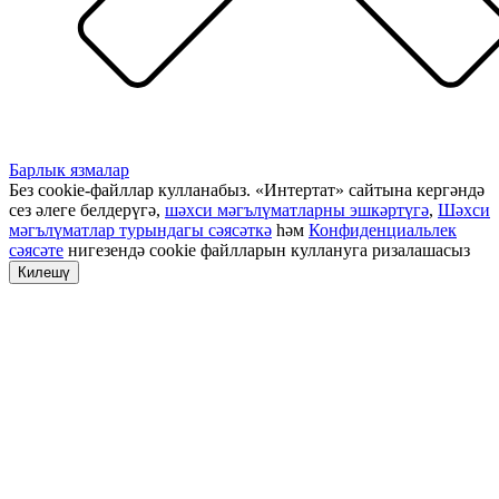
Барлык язмалар
Без cookie-файллар кулланабыз. «Интертат» сайтына кергәндә
сез әлеге белдерүгә,
шәхси мәгълүматларны эшкәртүгә
,
Шәхси
мәгълүматлар турындагы сәясәткә
һәм
Конфиденциальлек
сәясәте
нигезендә cookie файлларын куллануга ризалашасыз
Килешү