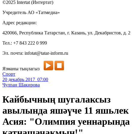
©2025 Intertat (Интертат)
Учредитель АО «Татмедиа»
Адрес редакции:
420066, Республика Татарстан, г. Казань, ул. Декабристов, д. 2
Тел.: +7 843 222 0 999
Эл. почта: infotat@tatar-inform.ru
Язманы тыңлагыз
Спорт
20 декабрь 2017 07:00
Чулпан Шакирова
Кайбычның шугалаксыз
авылында яшәүче 11 яшьлек
Асия: "Олимпия уеннарында
катнашачакмын!"