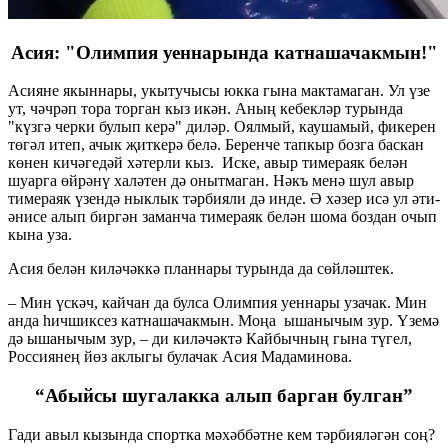
Асия: "Олимпия уеннарында катнашачакмын!"
Асияне якыннары, укытучысы юкка гына мактамаган. Ул үзе
ут, чәчрәп тора торган кыз икән. Аның кебекләр турында
"күзгә черки булып керә" диләр. Оялмый, каушамый, фикерен
төгәл итеп, ачык җиткерә белә. Беренче тапкыр бозга баскан
көнен кичәгедәй хәтерли кыз. Иске, авыр тимераяк белән
шуарга өйрәнү халәтен дә онытмаган. Нәкъ менә шул авыр
тимераяк үзендә ныклык тәрбияли дә инде. Ә хәзер исә ул әти-
әнисе алып биргән заманча тимераяк белән шома боздан очып
кына уза.
Асия белән киләчәккә планнары турында да сөйләштек.
– Мин үскәч, кайчан да булса Олимпия уеннары узачак. Мин
анда һичшиксез катнашачакмын. Моңа ышанычым зур. Үземә
дә ышанычым зур, – ди киләчәктә Кайбычның гына түгел,
Россиянең йөз аклыгы булачак Асия Мадаминова.
“
Абыйсы шугалакка алып барган булган”
Гади авыл кызында спортка мәхәббәтне кем тәрбияләгән соң?