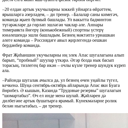
–20 елдан артык укучыларны хоккей уйнарга өйрәттем,
ярышларга әзерләдем, – ди тренер. –Балалар саны кимегәч,
команда җыеп булмый башлады. Ул вакытта бадминтон
түгәрәкләре дә гөрләп эшләгән чаклар әле. Аннары
тимераякта йөгерү (конькобежный) спортны үстерү
юнәлешендә эшли башладым. Безнең мәктәптә урнашкан
әлеге команда – Россиядәге авыл җирлегендә оешкан
бердәнбер команда.
Фрат Җиһаншин укучыларны иң элек Апас шугалагына алып
барып, “пробный” шуулар үткәрә. Әгәр бозда нык басып
торасың, тизлегең бар икән – очлы күзле тренер шундук күреп
ала.
–Районда шугалак ачылса да, ул безнең өчен уңайлы түгел,
кечкенә. Шуңа сентябрь-октябрь айларында Апас яки Буага
йөрибез. Ә кышын, Казанда “Трудовые резервы” шугалагын
“шомартабыз”. Өч ел инде менә шулай. Җәйләрен дә
дилбегәне артык бушатырга ярамый. Күнекмәләрне ролик
белән ныгытабыз, – ди тренер.