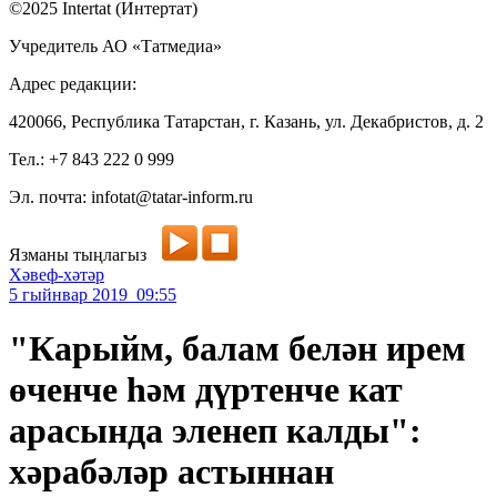
©2025 Intertat (Интертат)
Учредитель АО «Татмедиа»
Адрес редакции:
420066, Республика Татарстан, г. Казань, ул. Декабристов, д. 2
Тел.: +7 843 222 0 999
Эл. почта: infotat@tatar-inform.ru
Язманы тыңлагыз
Хәвеф-хәтәр
5 гыйнвар 2019 09:55
"Карыйм, балам белән ирем
өченче һәм дүртенче кат
арасында эленеп калды":
хәрабәләр астыннан