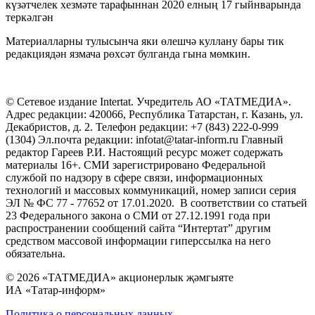
күзәтчелек хезмәте тарафыннан 2020 елның 17 гыйнварында
теркәлгән
Материалларны тулысынча яки өлешчә куллану бары тик
редакциядән язмача рөхсәт булганда гына мөмкин.
© Сетевое издание Intertat. Учредитель АО «ТАТМЕДИА».
Адрес редакции: 420066, Республика Татарстан, г. Казань, ул.
Декабристов, д. 2. Телефон редакции: +7 (843) 222-0-999
(1304) Эл.почта редакции: infotat@tatar-inform.ru Главный
редактор Гареев Р.И. Настоящий ресурс может содержать
материалы 16+. СМИ зарегистрировано Федеральной
службой по надзору в сфере связи, информационных
технологий и массовых коммуникаций, номер записи серия
ЭЛ № ФС 77 - 77652 от 17.01.2020. В соответствии со статьей
23 Федерального закона о СМИ от 27.12.1991 года при
распространении сообщений сайта “Интертат” другим
средством массовой информации гиперссылка на него
обязательна.
© 2026 «ТАТМЕДИА» акционерлык җәмгыяте
ИА «Татар-информ»
Политика о персональных данных