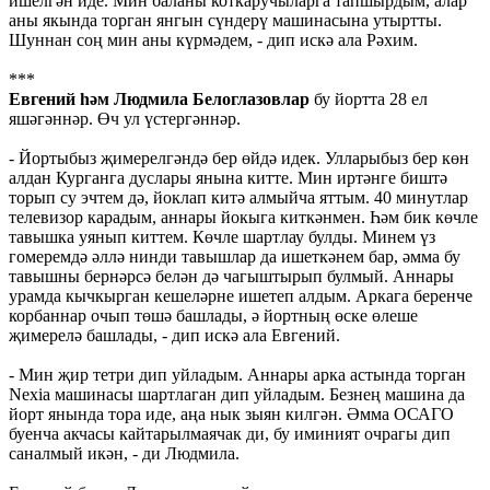
ишелгән иде. Мин баланы коткаручыларга тапшырдым, алар
аны якында торган янгын сүндерү машинасына утыртты.
Шуннан соң мин аны күрмәдем, - дип искә ала Рәхим.
***
Евгений һәм Людмила Белоглазовлар
бу йортта 28 ел
яшәгәннәр. Өч ул үстергәннәр.
- Йортыбыз җимерелгәндә бер өйдә идек. Улларыбыз бер көн
алдан Курганга дуслары янына китте. Мин иртәнге биштә
торып су эчтем дә, йоклап китә алмыйча яттым. 40 минутлар
телевизор карадым, аннары йокыга киткәнмен. Һәм бик көчле
тавышка уянып киттем. Көчле шартлау булды. Минем үз
гомеремдә әллә нинди тавышлар да ишеткәнем бар, әмма бу
тавышны бернәрсә белән дә чагыштырып булмый. Аннары
урамда кычкырган кешеләрне ишетеп алдым. Аркага беренче
корбаннар очып төшә башлады, ә йортның өске өлеше
җимерелә башлады, - дип искә ала Евгений.
- Мин җир тетри дип уйладым. Аннары арка астында торган
Nexia машинасы шартлаган дип уйладым. Безнең машина да
йорт янында тора иде, аңа нык зыян килгән. Әмма ОСАГО
буенча акчасы кайтарылмаячак ди, бу иминият очрагы дип
саналмый икән, - ди Людмила.