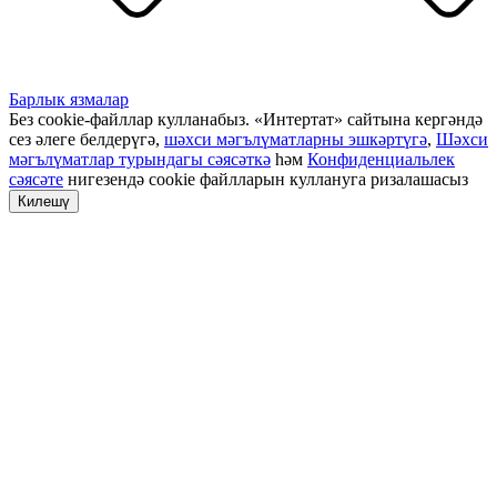
Барлык язмалар
Без cookie-файллар кулланабыз. «Интертат» сайтына кергәндә
сез әлеге белдерүгә,
шәхси мәгълүматларны эшкәртүгә
,
Шәхси
мәгълүматлар турындагы сәясәткә
һәм
Конфиденциальлек
сәясәте
нигезендә cookie файлларын куллануга ризалашасыз
Килешү