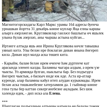
Магнитогорскидагы Карл Маркс урамы 164 адресы буенча
урнашкан йортта 31 декабрь көнне күпләр Яңа елны каршы
алырга әзерләнгән. Кругляковлар гаиләсе башлыгы өч яшьлек
улына бүләк әзерләп, аны чыршы астына куйган...
Иртәнге алтыда яшь әни Ирина Круглякова көчле тавышка
уянып китә. Улы белән ире йоклаган диван янына йөгереп
килә. Диван шул мәлдә аска төшеп китә.
- Карыйм, балам белән ирем өченче һәм дүртенче кат
арасында эленеп калды. Баламны чыгара алдым, ә ирем үзе
чыкты. Ул армиядә булган, ныклыгы бар. Без подъездга
йөгереп чыктык, ә баскыч инде юк иде. Аста ир-атлар
күренде, алар баламны кабул итеп алудан курыкмады. Ирем
белән аска төшкәнебезне хәтерләмим дә. 1 гыйнвар көнне
генә тулы бер каттан сикергәнебезне аңладым. Без шок
хәлендә идек, - дип искә ала
Елена.
***
Шартлаган подъездның алтынчы катында өч балалы таҗик