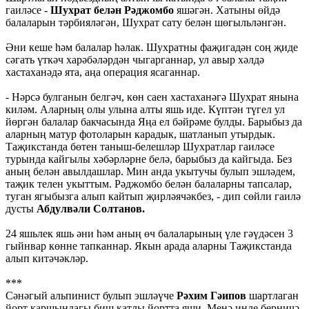
гаиләсе -
Шухрат белән Рәджомбо
яшәгән. Хатыны өйдә
балаларын тәрбияләгән, Шухрат сату белән шөгыльләнгән.
Әни кеше һәм балалар һәлак. Шухратны фаҗигадән соң җиде
сәгать үткәч харәбәләрдән чыгарганнар, ул авыр хәлдә
хастаханәдә ята, аңа операция ясаганнар.
- Нәрсә булганын белгәч, көн саен хастаханәгә Шухрат янына
киләм. Аларның олы улына алты яшь иде. Күптән түгел ул
йөргән балалар бакчасында Яңа ел бәйрәме булды. Барыбыз да
аларның матур фотоларын карадык, шатланып утырдык.
Таҗикстанда бөтен таныш-белешләр Шухратлар гаиләсе
турында кайгылы хәбәрләрне белә, барыбыз да кайгыда. Без
аның белән авылдашлар. Мин анда укытучы булып эшләдем,
таҗик телен укыттым. Рәджомбо белән балаларны тапсалар,
туган ягыбызга алып кайтып җирләячәкбез, - дип сөйли гаилә
дусты
Абдулвәли Солтанов.
24 яшьлек яшь әни һәм аның өч балаларының үле гәүдәсен 3
гыйнвар көнне тапканнар. Якын арада аларны Таҗикстанда
алып китәчәкләр.
***
Сәнәгый альпинист булып эшләүче
Рәхим Гәипов
шартлаган
йорт каршындагы биш катлы йортта яши. Менә инде берничә