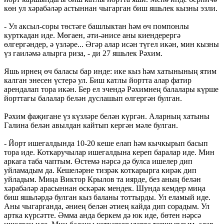
көн ул хәрабәләр астыннан чыгарган биш яшьлек кызны эзли.
- Ул аксыл-соры төстәге башлыктан һәм өч помпонлы
курткадан иде. Мөгаен, әти-әнисе аны киендерергә
өлгергәндер, ә үзләре... Әгәр алар исән түгел икән, мин кызны
үз гаиләмә алырга риза, - ди 27 яшьлек Рәхим.
Яшь ирнең өч баласы бар инде: ике кыз һәм хатынының ятим
калган энесен үстерә ул. Биш катлы йортта алар фатир
арендалап тора икән. Бер ел эчендә Рәхимнең балалары күрше
йорттагы балалар белән дуслашып өлгергән булган.
Рәхим фаҗигане үз күзләре белән күргән. Аларның хатыны
Галина белән авылдан кайтып кергән мәле булган.
- Йорт ишегалдында 10-20 кеше елап һәм кычкырып басып
тора иде. Коткаручылар ишегалдына кереп баралар иде. Мин
аркага таба чаптым. Өстемә нәрсә дә булса ишелер дип
уйламадым да. Кешеләрне тизрәк коткарырга кирәк дип
уйладым. Миңа Виктор Крылов та иярде, без аның белән
хәрабәләр арасыннан өскәрәк мендек. Шунда кемдер миңа
биш яшьләрдә булган кыз баланы тоттырды. Ул еламый иде.
Аны чыгарганда, әниең белән әтиең кайда дип сорадым. Ул
артка күрсәтте. Әмма анда беркем дә юк иде, бөтен нәрсә