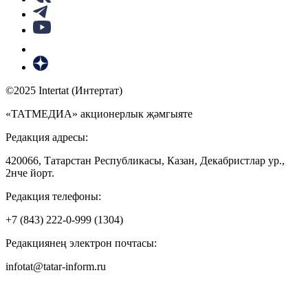
©2025 Intertat (Интертат)
«ТАТМЕДИА» акционерлык җәмгыяте
Редакция адресы:
420066, Татарстан Республикасы, Казан, Декабристлар ур.,
2нче йорт.
Редакция телефоны:
+7 (843) 222-0-999 (1304)
Редакциянең электрон почтасы:
infotat@tatar-inform.ru