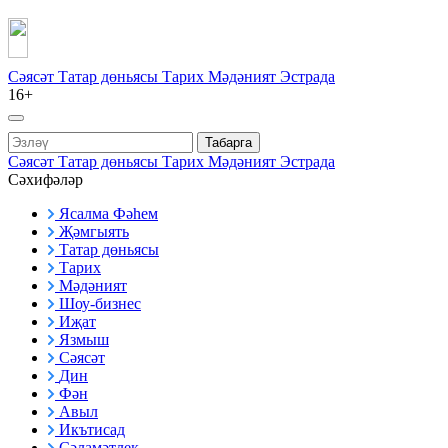
Сәясәт
Татар дөньясы
Тарих
Мәдәният
Эстрада
16+
Табарга
Сәясәт
Татар дөньясы
Тарих
Мәдәният
Эстрада
Сәхифәләр
Ясалма Фәһем
Җәмгыять
Татар дөньясы
Тарих
Мәдәният
Шоу-бизнес
Иҗат
Язмыш
Сәясәт
Дин
Фән
Авыл
Икътисад
Сәламәтлек