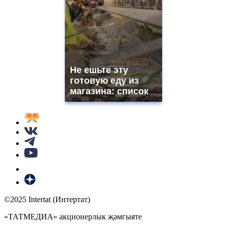
Не ешьте эту
готовую еду из
магазина: список
©2025 Intertat (Интертат)
«ТАТМЕДИА» акционерлык җәмгыяте