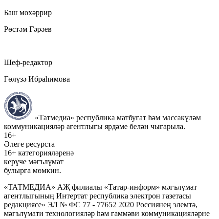
Баш мөхәррир
Рөстәм Гәрәев
Шеф-редактор
Гөлүзә Ибраһимова
«Татмедиа» республика матбугат һәм массакүләм
коммуникацияләр агентлыгы ярдәме белән чыгарыла.
16+
Әлеге ресурста
16+ категорияләренә
керүче мәгълүмат
булырга мөмкин.
«ТАТМЕДИА» АҖ филиалы «Татар-информ» мәгълүмат
агентлыгының Интертат республика электрон газетасы
редакциясе» ЭЛ № ФС 77 - 77652 2020 Россиянең элемтә,
мәгълүмати технологияләр һәм гаммәви коммуникацияләрне