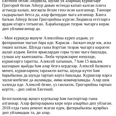
Евгений белән Людмила, шулай ук аларның күршеләре
Григорий белән Айнур диван өстендә катып калган плитә
астында калып, могҗиза белән генә исән калганнар. Тәннәре
сыдырылып бетсә дә, алар фатирдан чыга алганнар. Канга
баткан Айнур белән Григорийны күргән Людмила егетләргә
ярдәм итәргә тотынган. Хәрабәләрдән тизрәк чыгарга кирәк
дип уйламаганнар да.
- Мин күршедә яшәүче Алексейны күреп алдым, ул
фатирыннан чыгып бара иде. Карасак - баскыч инде юк, аска
төшеп киткән. Шунда гына йорттан тизрәк чыгарга кирәген
аңлап алдым. Бөтен ярыклардан соры тузан чыга башлады,
сулыш алу кыенлашты. Люба чүпрәкләрне юешләде,
күршеләргә таратты. Алексей хатынын, 7 һәм 15 яшьлек
кызларын җыйды һәм алар безгә керделәр. Алексей балконга
менеп, күршеләрнең тәрәзәсен ватты, шунда күчте һәм
барыбызны да шунда тартып кертә башлады. Күршеләр нәрсә
эшләгәнебезне дә аңламады, әмма комачауламады. Алар шок
хәлендә иде. Алексей безне, үз гаиләсен, Григорийны тартып
кертте, - дип сөйли Евгений.
Белоглазовлар җиңел курткалар һәм паспортлар гына
алганнар. Алар фатирларына кире керә алырбыз дип уйлаган.
2018 елда гына ремонт ясаган идек, фатирыбызны җуярбыз
дип уйламадык та, ди алар.