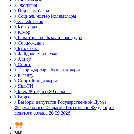
Экология
Йорт һәм бакча
Социаль челтәр йолдызлары
Хәвеф-хәтәр
Көн кадагы
Юмор
Һава торышы һәм ай календаре
Сорау-җавап
Бу кызык!
Файдалы мәгълүмат
Аш-су
Спорт
Татар җырлары һәм клиплары
Югалту
Спорт йолдызлары
ЯшьТИ
Бөек Җиңүнең 80 еллыгы
Видео
Выборы депутатов Государственной Думы
Федерального Собрания Российской Федерации
девятого созыва 20.09.2026