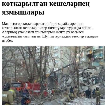
коткарылган кешеләрнең
язмышлары
Магнитогорскида шартлаган йорт хәрабәләреннән
коткарылган кешеләр ниләр кичерүләре турында сөйли.
Аларның үзәк өзгеч тойгыларын Лента.ру басмасы
журналисты язып алган. Шул материалдан өзекләр тәкъдим
итәбез.