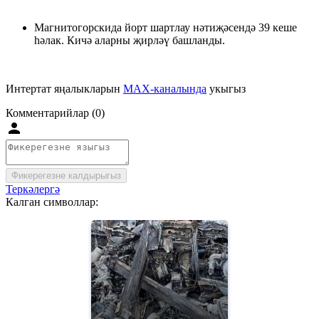
Магнитогорскида йорт шартлау нәтиҗәсендә 39 кеше
һәлак. Кичә аларны җирләү башланды.
Интертат яңалыкларын
MAX-каналында
укыгыз
Комментарийлар (0)
Фикерегезне калдырыгыз
Теркәлергә
Калган символлар: