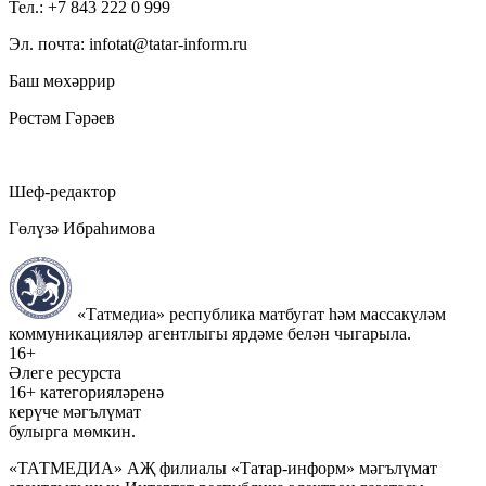
Тел.: +7 843 222 0 999
Эл. почта: infotat@tatar-inform.ru
Баш мөхәррир
Рөстәм Гәрәев
Шеф-редактор
Гөлүзә Ибраһимова
«Татмедиа» республика матбугат һәм массакүләм
коммуникацияләр агентлыгы ярдәме белән чыгарыла.
16+
Әлеге ресурста
16+ категорияләренә
керүче мәгълүмат
булырга мөмкин.
«ТАТМЕДИА» АҖ филиалы «Татар-информ» мәгълүмат