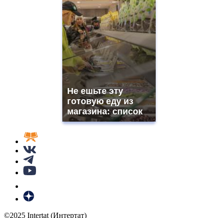
Не ешьте эту
готовую еду из
магазина: список
©2025 Intertat (Интертат)