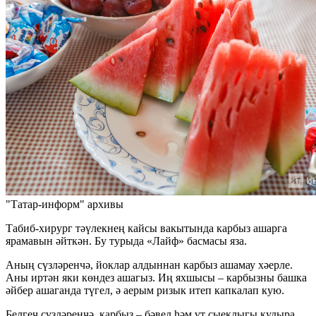
"Татар-информ" архивы
Табиб-хирург тәүлекнең кайсы вакытында карбыз ашарга
ярамавын әйткән. Бу турыда «Лайф» басмасы яза.
Аның сүзләренчә, йоклар алдыннан карбыз ашамау хәерле.
Аны иртән яки көндез ашагыз. Иң яхшысы – карбызны башка
әйбер ашаганда түгел, ә аерым ризык итеп капкалап кую.
Белгеч сүзләренчә, карбыз – бәвел һәм үт сыеклыгы кудыра