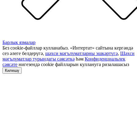
Барлык язмалар
Без cookie-файллар кулланабыз. «Интертат» сайтына кергәндә
сез әлеге белдерүгә,
шәхси мәгълүматларны эшкәртүгә
,
Шәхси
мәгълүматлар турындагы сәясәткә
һәм
Конфиденциальлек
сәясәте
нигезендә cookie файлларын куллануга ризалашасыз
Килешү