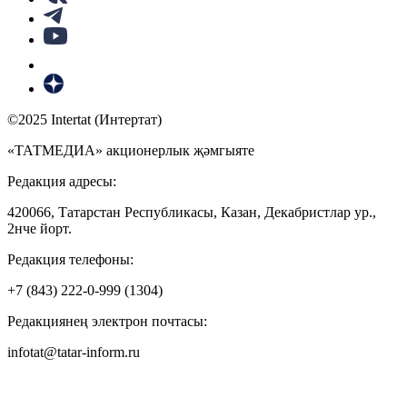
©2025 Intertat (Интертат)
«ТАТМЕДИА» акционерлык җәмгыяте
Редакция адресы:
420066, Татарстан Республикасы, Казан, Декабристлар ур.,
2нче йорт.
Редакция телефоны:
+7 (843) 222-0-999 (1304)
Редакциянең электрон почтасы:
infotat@tatar-inform.ru