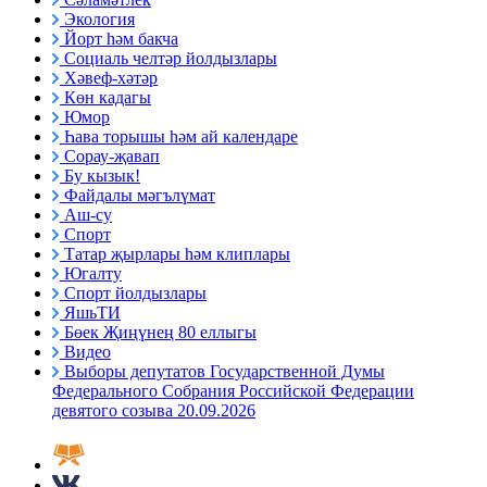
Экология
Йорт һәм бакча
Социаль челтәр йолдызлары
Хәвеф-хәтәр
Көн кадагы
Юмор
Һава торышы һәм ай календаре
Сорау-җавап
Бу кызык!
Файдалы мәгълүмат
Аш-су
Спорт
Татар җырлары һәм клиплары
Югалту
Спорт йолдызлары
ЯшьТИ
Бөек Җиңүнең 80 еллыгы
Видео
Выборы депутатов Государственной Думы
Федерального Собрания Российской Федерации
девятого созыва 20.09.2026