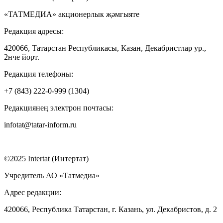
«ТАТМЕДИА» акционерлык җәмгыяте
Редакция адресы:
420066, Татарстан Республикасы, Казан, Декабристлар ур.,
2нче йорт.
Редакция телефоны:
+7 (843) 222-0-999 (1304)
Редакциянең электрон почтасы:
infotat@tatar-inform.ru
©2025 Intertat (Интертат)
Учредитель АО «Татмедиа»
Адрес редакции:
420066, Республика Татарстан, г. Казань, ул. Декабристов, д. 2