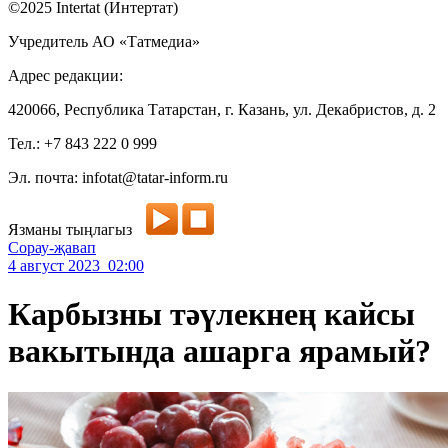
©2025 Intertat (Интертат)
Учредитель АО «Татмедиа»
Адрес редакции:
420066, Республика Татарстан, г. Казань, ул. Декабристов, д. 2
Тел.: +7 843 222 0 999
Эл. почта: infotat@tatar-inform.ru
Язманы тыңлагыз
Сорау-җавап
4 август 2023 02:00
Карбызны тәүлекнең кайсы
вакытында ашарга ярамый?