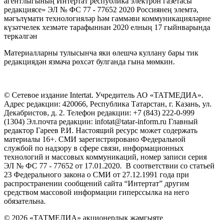
агентлыгының Интертат республика электрон газетасы
редакциясе» ЭЛ № ФС 77 - 77652 2020 Россиянең элемтә,
мәгълүмати технологияләр һәм гаммәви коммуникацияләрне
күзәтчелек хезмәте тарафыннан 2020 елның 17 гыйнварында
теркәлгән
Материалларны тулысынча яки өлешчә куллану бары тик
редакциядән язмача рөхсәт булганда гына мөмкин.
© Сетевое издание Intertat. Учредитель АО «ТАТМЕДИА».
Адрес редакции: 420066, Республика Татарстан, г. Казань, ул.
Декабристов, д. 2. Телефон редакции: +7 (843) 222-0-999
(1304) Эл.почта редакции: infotat@tatar-inform.ru Главный
редактор Гареев Р.И. Настоящий ресурс может содержать
материалы 16+. СМИ зарегистрировано Федеральной
службой по надзору в сфере связи, информационных
технологий и массовых коммуникаций, номер записи серия
ЭЛ № ФС 77 - 77652 от 17.01.2020. В соответствии со статьей
23 Федерального закона о СМИ от 27.12.1991 года при
распространении сообщений сайта “Интертат” другим
средством массовой информации гиперссылка на него
обязательна.
© 2026 «ТАТМЕДИА» акционерлык җәмгыяте