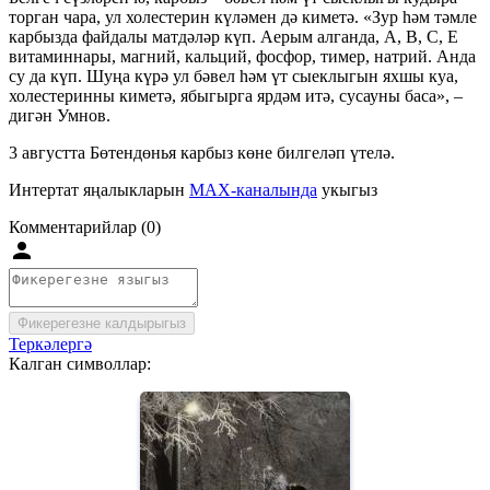
торган чара, ул холестерин күләмен дә киметә. «Зур һәм тәмле
карбызда файдалы матдәләр күп. Аерым алганда, А, В, С, Е
витаминнары, магний, кальций, фосфор, тимер, натрий. Анда
су да күп. Шуңа күрә ул бәвел һәм үт сыеклыгын яхшы куа,
холестеринны киметә, ябыгырга ярдәм итә, сусауны баса», –
дигән Умнов.
3 августта Бөтендөнья карбыз көне билгеләп үтелә.
Интертат яңалыкларын
MAX-каналында
укыгыз
Комментарийлар (0)
Фикерегезне калдырыгыз
Теркәлергә
Калган символлар: